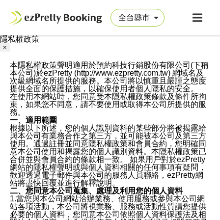
隱私權政策
×
本隱私權政策聲明適用於預約科技行銷股份有限公司(下稱
本公司)於ezPretty (http://www.ezpretty.com.tw) 網域名及
次級網域名所提供的服務。本公司將以慎重且嚴謹之態度
提供全面的保護措施，以確保使用者個人隱私的安全。
在使用本網站時，您同意受本隱私權政策條款及條件所拘
束，如果您不同意，請不要使用或取得本公司所提供的服
務。
一、適用範圍
根據以下所述，您的個人識別資料的某些部分將被揭露給
與本公司有業務合作之第三方，並可能被本公司及第三方
使用。通過註冊並同意隱私權政策和會員合約，您明確同
意本公司使用和揭露您的個人識別資料。本隱私權政策已
合併並與會員合約的條款相一致。 如果用戶對於ezPretty
網站的隱私權聲明或與個人資料相關的任何事項有疑問，
歡迎透過電子郵件與本公司的服務人員聯絡，ezPretty網
站將盡快回覆並進行解釋說明。
二、您同意本公司蒐集、處理及利用您的個人資料
1.當您與本公司網站洽辦業務、使用服務或參與本公司網
站各項活動，本公司將視業務、服務或活動性質請您提供
必要的個人資料，您同意本公司依照個人資料保護法及相