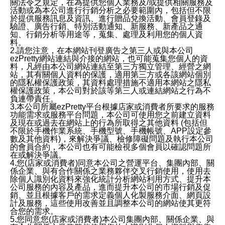
關法令之規定，在為提供您個人業務及/或提供相關服務及
活動或為本公司進行行銷分析之必要範圍內，包括但不限
於提供服務訊息及資訊、進行贈品兌換活動、會員登錄及
驗證、廣告行銷、特別活動通知、新服務、新產品之通
知、行銷分析等用途等，蒐集、處理及利用您的個人資
料。
2.請您注意，在本網站刊登廣告之第三人或與本公司
ezPretty網站連結與介接的網站，也可能蒐集您個人的資
料，凡經由本公司網站連結至第三方獨立管理、經營之網
站，其有關個人資料的保護，適用第三方或各該網站個別
的隱私權保護政策，其資料處理措施不適用本網站之隱私
權保護政策，本公司對於該等第三人或連結網站之行為不
負連帶責任。
3.本公司所屬ezPretty平台根據店家或消費者所要求的服務
功能需求或服務平台問題，本公司可使用您之前建立資料
及現在或過去在網站上的行為所取得之其他資料 (包括但
不限於手機作業系統、手機型號、手機帳號、APP設定參
數及其他資料)，來解決爭議、檢修障礙問題及執行本公司
的會員合約，本公司也有可能檢視多個會員以確認問題所
在或解決爭議。
4.您(店家或消費者)同意本公司之營運平台、集團內部、關
係企業、與有合作關係之業務夥伴交叉行銷使用，使用去
除個人識別化資料來強化統計分析網站利用方式、提升本
公司服務的內容及產品，進而提升本公司的市場行銷及促
銷、並且根據客戶的需求定義個人化製服務介面、網頁設
計及服務，這些使用改善並且調整本公司的網站使其更符
合您的需求。
5.您同意您(店家或消費者)本公司集團內部、關係企業、與