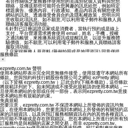
有合作關係之業務夥伴使用您的去識別化個人資料與您您
聯絡，並傳送那些可能符合您興趣的訊息給您，例如特定
標題廣告、優惠內容、行政通知、產品內容及有關您使用
網站的訊息。透過接受會員合約及隱私權政策，您明示同
意收取此項訊息。如不願意,可以利用電子郵件和服務人員
聯絡請客服取消功能。
6.針對已註冊認證店家或是消費者，當執行預約或是線上
支付，平台營運需求將會使用 email，姓名，手機，授權
之通訊帳號，來推播系統資訊或提醒訊息，以提升服務體
驗價值。如不願意,可以利用電子郵件和服務人員聯絡請客
服取消功能。
7.店家端服務人員資料 (舉例拍照或是地理資訊) 同意僅提
服務條款
供所屬店家管理人員可以使用消費者的作品集資料和員工
×
打卡個人圖像行為。本公司及ezPretty平台不會做任何使
用。
ezpretty.com.tw 聲明
三、本公司對您個人資料的揭露
使用本網站即表示完全同意無條件接受，使用並遵守本網站所有
1.基於現有服務平台的監管環境，預約科技保證不會揭露
條款。您與預約科技行銷股份有限公司之網站 ezPretty 網站
任何店家的營運資訊，且預約科技和店家均不能洩露消費
（以下皆稱 ezpretty.com.tw ）訂此合約(下稱本條款)，這些條款
者的個人資料。然而，在某些情況下，本公司可能會因受
將規範詳列於下。如未閱讀或不接受此規範請勿使用本網站，一
政府要求或法律規定，而被迫向政府或第三方提供資料。
旦使用本網站的全部或任何一部份，表示同ezpretty.com.tw意接
第三方也可能非法地攔截或存取傳輸的私人通訊，或會員
受本網站所有規範的約束。
可能濫用或誤用從本公司網站獲得的您的資料。因此，儘
免責規範
管本公司使用企業標準的保護措施來保護您的隱私，本公
您要注意，ezpretty.com.tw 不保證本網站上所發佈的資訊均無
司並未承諾您的個人識別資料或私人通訊將永遠保密。
誤，在使用本網站時，您要意識到本網站上所發佈的有關預約店
2.根據本公司的政策，本公司不會將涉及您的個人識別資
家的詳細資訊，以及與預訂服務相關資訊在內的其他各種資訊，
料出租或出售給第三方。
均可能不準確或是存在拼寫錯誤。您在本網站上所進行的所有預
3. 本公司、所屬集團、關係企業或與其合作行銷之第三方
訂服務均是與相關的店家之間交易，而非 ezpretty.com.tw。
業務合作公司會在您同意之情形下，始得利用您的個人資
ezpretty.com.tw僅是便於您能夠通過我們，預訂相對應的服務。