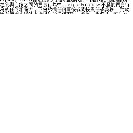
料於行銷活動資訊、商品訊息或新服務等相關行銷，且於
在您與店家之間的買賣行為中， ezpretty.com.tw 不屬於買賣行
首次行銷時，將提供您表示拒絕行銷之方式，本公司不會
為的任何相關方，不會承擔任何直接或間接責任或義務。 對於
向您索取相關費用。如您拒絕接受行銷服務或嗣後欲拒絕
因為使用本網站上所提供的任何資訊、產品、服務及（或）材
時，均可隨時通知本公司，本公司、所屬集團、關係企業
料，而產生或導致的任何損失或損害，ezpretty.com.tw 及其管
或與其合作行銷之第三方業務合作公司或第三方業務合作
理人員、員工或代表人均對此不承擔任何責任。 儘管
公司將立即停止利用您的個人資料行銷。
ezpretty.com.tw 已經盡了適當努力確保本網站上所列的服務符
四、個人資料利用之期間、地區、對象及方式如下
合合理的標準，仍不得將本網站內所列出的任何服務視為
1.期間：您同意於本公司存續期間或依法令之資料保存期
ezpretty.com.tw 推薦的服務，或是認為其代表該服務將會適用
間內，以及您的個人資料蒐集之目的消失或期限屆滿時，
於該用戶。如果該服務不適用於您，ezpretty.com.tw 將對此不
本公司得繼續保存、處理或利用您的個人資料。
承擔任何責任。
2.地區：就中華民國領域內。
網站使用者的守法義務及承諾
3.對象：本公司所屬公司(本公司)及其分公司、本公司之關
本條款構成您與 ezPretty 間之有效契約。 本條款中如有一部無
係企業、其他與本公司有業務往來或合作之機構。
效時，不影響其他條款之效力。 本條款如有未盡之處，雙方均
4.方式：以電話、簡訊、電子郵件、紙本或其他合於當時
應依誠實信用、平等互惠原則，共商解決之道。
科技之適當方式作個人資料之利用，(包括任何依法得利用
年齡和責任
之方式，但不限於使用於本網站或與外部合作之行銷)並於
你向 ezpretty.com.tw您確認您已經達到使用本網站的合法年
法令容許之範圍內，為行銷建檔、揭露、轉介或交互運用
齡。可以針對您在使用本網站時產生的任何責任，形成有約束力
予本公司及其合作對象。
的法律責任。您理解使用本網站時及他人使用您的登錄資訊使用
五、個人資料之類別
本網站時所產生的交易責任。
本聲明所指之個人資料類別如下:
網站連結
1.您提供之資料，包括您的姓名、性別、連絡方式(包括但
本網站可能包含有通往ezpretty.com.tw以外的其他方所運營網站
不限於電話、E-MAIL及地址等)、服務單位、職稱、為完
的超連結。此類超連結僅提供用於參考。此類網站不是由
成收款或付款所需之資料、IＰ位址、及其他得以直接或間
ezpretty.com.tw 控制，我們對其內容不承擔任何責任。在本網
接識別使用者身分之個人資料，及執行職務或業務之必要
站上加入通往此類網站的超連結，並非暗示我們贊同此類網站上
範圍內所需蒐集、處理及利用的個人資料。
的材料或是與其經營人之間存在任何聯繫。
2.為提升服務品質，本公司會依照所提供服務之性質，記
智慧財產權聲明
錄使用者的IP位址、以及在本公司內的瀏覽活動(例如，使
本網站上的所有資訊、內容、圖片、文字、聲音、圖像22、按
用者所使用的軟硬體、所點選的網頁)等資料，但是這些資
鈕、商標、服務標章及商品名稱均受中華民國國家法律及國際條