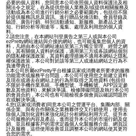
必要的個人資料，您同意本公司依照個人資料保護法及相
關法令之規定，在為提供您個人業務及/或提供相關服務及
活動或為本公司進行行銷分析之必要範圍內，包括但不限
於提供服務訊息及資訊、進行贈品兌換活動、會員登錄及
驗證、廣告行銷、特別活動通知、新服務、新產品之通
知、行銷分析等用途等，蒐集、處理及利用您的個人資
料。
2.請您注意，在本網站刊登廣告之第三人或與本公司
ezPretty網站連結與介接的網站，也可能蒐集您個人的資
料，凡經由本公司網站連結至第三方獨立管理、經營之網
站，其有關個人資料的保護，適用第三方或各該網站個別
的隱私權保護政策，其資料處理措施不適用本網站之隱私
權保護政策，本公司對於該等第三人或連結網站之行為不
負連帶責任。
3.本公司所屬ezPretty平台根據店家或消費者所要求的服務
功能需求或服務平台問題，本公司可使用您之前建立資料
及現在或過去在網站上的行為所取得之其他資料 (包括但
不限於手機作業系統、手機型號、手機帳號、APP設定參
數及其他資料)，來解決爭議、檢修障礙問題及執行本公司
的會員合約，本公司也有可能檢視多個會員以確認問題所
在或解決爭議。
4.您(店家或消費者)同意本公司之營運平台、集團內部、關
係企業、與有合作關係之業務夥伴交叉行銷使用，使用去
除個人識別化資料來強化統計分析網站利用方式、提升本
公司服務的內容及產品，進而提升本公司的市場行銷及促
銷、並且根據客戶的需求定義個人化製服務介面、網頁設
計及服務，這些使用改善並且調整本公司的網站使其更符
合您的需求。