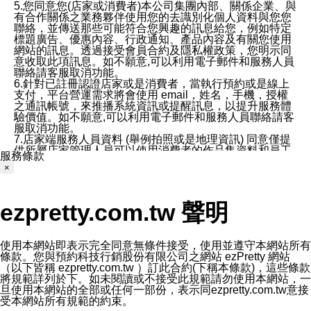
5.您同意您(店家或消費者)本公司集團內部、關係企業、與
有合作關係之業務夥伴使用您的去識別化個人資料與您您
聯絡，並傳送那些可能符合您興趣的訊息給您，例如特定
標題廣告、優惠內容、行政通知、產品內容及有關您使用
網站的訊息。透過接受會員合約及隱私權政策，您明示同
意收取此項訊息。如不願意,可以利用電子郵件和服務人員
聯絡請客服取消功能。
6.針對已註冊認證店家或是消費者，當執行預約或是線上
支付，平台營運需求將會使用 email，姓名，手機，授權
之通訊帳號，來推播系統資訊或提醒訊息，以提升服務體
驗價值。如不願意,可以利用電子郵件和服務人員聯絡請客
服取消功能。
7.店家端服務人員資料 (舉例拍照或是地理資訊) 同意僅提
供所屬店家管理人員可以使用消費者的作品集資料和員工
服務條款
打卡個人圖像行為。本公司及ezPretty平台不會做任何使
×
用。
三、本公司對您個人資料的揭露
1.基於現有服務平台的監管環境，預約科技保證不會揭露
ezpretty.com.tw 聲明
任何店家的營運資訊，且預約科技和店家均不能洩露消費
者的個人資料。然而，在某些情況下，本公司可能會因受
政府要求或法律規定，而被迫向政府或第三方提供資料。
第三方也可能非法地攔截或存取傳輸的私人通訊，或會員
使用本網站即表示完全同意無條件接受，使用並遵守本網站所有
可能濫用或誤用從本公司網站獲得的您的資料。因此，儘
條款。您與預約科技行銷股份有限公司之網站 ezPretty 網站
管本公司使用企業標準的保護措施來保護您的隱私，本公
（以下皆稱 ezpretty.com.tw ）訂此合約(下稱本條款)，這些條款
司並未承諾您的個人識別資料或私人通訊將永遠保密。
將規範詳列於下。如未閱讀或不接受此規範請勿使用本網站，一
2.根據本公司的政策，本公司不會將涉及您的個人識別資
旦使用本網站的全部或任何一部份，表示同ezpretty.com.tw意接
料出租或出售給第三方。
受本網站所有規範的約束。
3. 本公司、所屬集團、關係企業或與其合作行銷之第三方