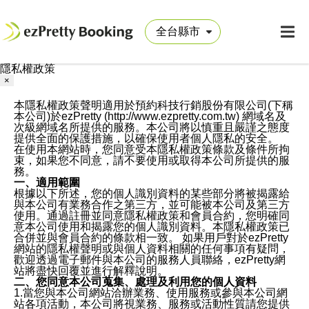
隱私權政策
×
本隱私權政策聲明適用於預約科技行銷股份有限公司(下稱
本公司)於ezPretty (http://www.ezpretty.com.tw) 網域名及
次級網域名所提供的服務。本公司將以慎重且嚴謹之態度
提供全面的保護措施，以確保使用者個人隱私的安全。
在使用本網站時，您同意受本隱私權政策條款及條件所拘
束，如果您不同意，請不要使用或取得本公司所提供的服
務。
一、適用範圍
根據以下所述，您的個人識別資料的某些部分將被揭露給
與本公司有業務合作之第三方，並可能被本公司及第三方
使用。通過註冊並同意隱私權政策和會員合約，您明確同
意本公司使用和揭露您的個人識別資料。本隱私權政策已
合併並與會員合約的條款相一致。 如果用戶對於ezPretty
網站的隱私權聲明或與個人資料相關的任何事項有疑問，
歡迎透過電子郵件與本公司的服務人員聯絡，ezPretty網
站將盡快回覆並進行解釋說明。
二、您同意本公司蒐集、處理及利用您的個人資料
1.當您與本公司網站洽辦業務、使用服務或參與本公司網
站各項活動，本公司將視業務、服務或活動性質請您提供