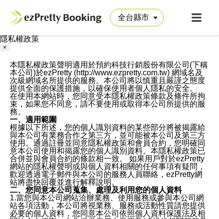
隱私權政策
×
本隱私權政策聲明適用於預約科技行銷股份有限公司(下稱
本公司)於ezPretty (http://www.ezpretty.com.tw) 網域名及
次級網域名所提供的服務。本公司將以慎重且嚴謹之態度
提供全面的保護措施，以確保使用者個人隱私的安全。
在使用本網站時，您同意受本隱私權政策條款及條件所拘
束，如果您不同意，請不要使用或取得本公司所提供的服
務。
一、適用範圍
根據以下所述，您的個人識別資料的某些部分將被揭露給
與本公司有業務合作之第三方，並可能被本公司及第三方
使用。通過註冊並同意隱私權政策和會員合約，您明確同
意本公司使用和揭露您的個人識別資料。本隱私權政策已
合併並與會員合約的條款相一致。 如果用戶對於ezPretty
網站的隱私權聲明或與個人資料相關的任何事項有疑問，
歡迎透過電子郵件與本公司的服務人員聯絡，ezPretty網
站將盡快回覆並進行解釋說明。
二、您同意本公司蒐集、處理及利用您的個人資料
1.當您與本公司網站洽辦業務、使用服務或參與本公司網
站各項活動，本公司將視業務、服務或活動性質請您提供
必要的個人資料，您同意本公司依照個人資料保護法及相