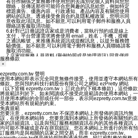
有合作關係之業務夥伴使用您的去識別化個人資料與您您
聯絡，並傳送那些可能符合您興趣的訊息給您，例如特定
標題廣告、優惠內容、行政通知、產品內容及有關您使用
網站的訊息。透過接受會員合約及隱私權政策，您明示同
意收取此項訊息。如不願意,可以利用電子郵件和服務人員
聯絡請客服取消功能。
6.針對已註冊認證店家或是消費者，當執行預約或是線上
支付，平台營運需求將會使用 email，姓名，手機，授權
之通訊帳號，來推播系統資訊或提醒訊息，以提升服務體
驗價值。如不願意,可以利用電子郵件和服務人員聯絡請客
服取消功能。
7.店家端服務人員資料 (舉例拍照或是地理資訊) 同意僅提
服務條款
供所屬店家管理人員可以使用消費者的作品集資料和員工
×
打卡個人圖像行為。本公司及ezPretty平台不會做任何使
用。
ezpretty.com.tw 聲明
三、本公司對您個人資料的揭露
使用本網站即表示完全同意無條件接受，使用並遵守本網站所有
1.基於現有服務平台的監管環境，預約科技保證不會揭露
條款。您與預約科技行銷股份有限公司之網站 ezPretty 網站
任何店家的營運資訊，且預約科技和店家均不能洩露消費
（以下皆稱 ezpretty.com.tw ）訂此合約(下稱本條款)，這些條款
者的個人資料。然而，在某些情況下，本公司可能會因受
將規範詳列於下。如未閱讀或不接受此規範請勿使用本網站，一
政府要求或法律規定，而被迫向政府或第三方提供資料。
旦使用本網站的全部或任何一部份，表示同ezpretty.com.tw意接
第三方也可能非法地攔截或存取傳輸的私人通訊，或會員
受本網站所有規範的約束。
可能濫用或誤用從本公司網站獲得的您的資料。因此，儘
免責規範
管本公司使用企業標準的保護措施來保護您的隱私，本公
您要注意，ezpretty.com.tw 不保證本網站上所發佈的資訊均無
司並未承諾您的個人識別資料或私人通訊將永遠保密。
誤，在使用本網站時，您要意識到本網站上所發佈的有關預約店
2.根據本公司的政策，本公司不會將涉及您的個人識別資
家的詳細資訊，以及與預訂服務相關資訊在內的其他各種資訊，
料出租或出售給第三方。
均可能不準確或是存在拼寫錯誤。您在本網站上所進行的所有預
3. 本公司、所屬集團、關係企業或與其合作行銷之第三方
訂服務均是與相關的店家之間交易，而非 ezpretty.com.tw。
業務合作公司會在您同意之情形下，始得利用您的個人資
ezpretty.com.tw僅是便於您能夠通過我們，預訂相對應的服務。