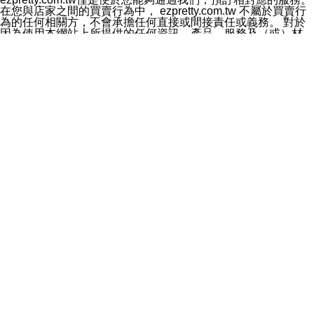
料於行銷活動資訊、商品訊息或新服務等相關行銷，且於
在您與店家之間的買賣行為中， ezpretty.com.tw 不屬於買賣行
首次行銷時，將提供您表示拒絕行銷之方式，本公司不會
為的任何相關方，不會承擔任何直接或間接責任或義務。 對於
向您索取相關費用。如您拒絕接受行銷服務或嗣後欲拒絕
因為使用本網站上所提供的任何資訊、產品、服務及（或）材
時，均可隨時通知本公司，本公司、所屬集團、關係企業
料，而產生或導致的任何損失或損害，ezpretty.com.tw 及其管
或與其合作行銷之第三方業務合作公司或第三方業務合作
理人員、員工或代表人均對此不承擔任何責任。 儘管
公司將立即停止利用您的個人資料行銷。
ezpretty.com.tw 已經盡了適當努力確保本網站上所列的服務符
四、個人資料利用之期間、地區、對象及方式如下
合合理的標準，仍不得將本網站內所列出的任何服務視為
1.期間：您同意於本公司存續期間或依法令之資料保存期
ezpretty.com.tw 推薦的服務，或是認為其代表該服務將會適用
間內，以及您的個人資料蒐集之目的消失或期限屆滿時，
於該用戶。如果該服務不適用於您，ezpretty.com.tw 將對此不
本公司得繼續保存、處理或利用您的個人資料。
承擔任何責任。
2.地區：就中華民國領域內。
網站使用者的守法義務及承諾
3.對象：本公司所屬公司(本公司)及其分公司、本公司之關
本條款構成您與 ezPretty 間之有效契約。 本條款中如有一部無
係企業、其他與本公司有業務往來或合作之機構。
效時，不影響其他條款之效力。 本條款如有未盡之處，雙方均
4.方式：以電話、簡訊、電子郵件、紙本或其他合於當時
應依誠實信用、平等互惠原則，共商解決之道。
科技之適當方式作個人資料之利用，(包括任何依法得利用
年齡和責任
之方式，但不限於使用於本網站或與外部合作之行銷)並於
你向 ezpretty.com.tw您確認您已經達到使用本網站的合法年
法令容許之範圍內，為行銷建檔、揭露、轉介或交互運用
齡。可以針對您在使用本網站時產生的任何責任，形成有約束力
予本公司及其合作對象。
的法律責任。您理解使用本網站時及他人使用您的登錄資訊使用
五、個人資料之類別
本網站時所產生的交易責任。
本聲明所指之個人資料類別如下:
網站連結
1.您提供之資料，包括您的姓名、性別、連絡方式(包括但
本網站可能包含有通往ezpretty.com.tw以外的其他方所運營網站
不限於電話、E-MAIL及地址等)、服務單位、職稱、為完
的超連結。此類超連結僅提供用於參考。此類網站不是由
成收款或付款所需之資料、IＰ位址、及其他得以直接或間
ezpretty.com.tw 控制，我們對其內容不承擔任何責任。在本網
接識別使用者身分之個人資料，及執行職務或業務之必要
站上加入通往此類網站的超連結，並非暗示我們贊同此類網站上
範圍內所需蒐集、處理及利用的個人資料。
的材料或是與其經營人之間存在任何聯繫。
2.為提升服務品質，本公司會依照所提供服務之性質，記
智慧財產權聲明
錄使用者的IP位址、以及在本公司內的瀏覽活動(例如，使
本網站上的所有資訊、內容、圖片、文字、聲音、圖像22、按
用者所使用的軟硬體、所點選的網頁)等資料，但是這些資
鈕、商標、服務標章及商品名稱均受中華民國國家法律及國際條