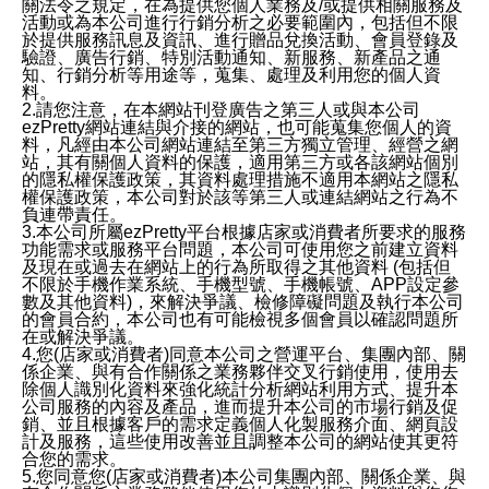
關法令之規定，在為提供您個人業務及/或提供相關服務及
活動或為本公司進行行銷分析之必要範圍內，包括但不限
於提供服務訊息及資訊、進行贈品兌換活動、會員登錄及
驗證、廣告行銷、特別活動通知、新服務、新產品之通
知、行銷分析等用途等，蒐集、處理及利用您的個人資
料。
2.請您注意，在本網站刊登廣告之第三人或與本公司
ezPretty網站連結與介接的網站，也可能蒐集您個人的資
料，凡經由本公司網站連結至第三方獨立管理、經營之網
站，其有關個人資料的保護，適用第三方或各該網站個別
的隱私權保護政策，其資料處理措施不適用本網站之隱私
權保護政策，本公司對於該等第三人或連結網站之行為不
負連帶責任。
3.本公司所屬ezPretty平台根據店家或消費者所要求的服務
功能需求或服務平台問題，本公司可使用您之前建立資料
及現在或過去在網站上的行為所取得之其他資料 (包括但
不限於手機作業系統、手機型號、手機帳號、APP設定參
數及其他資料)，來解決爭議、檢修障礙問題及執行本公司
的會員合約，本公司也有可能檢視多個會員以確認問題所
在或解決爭議。
4.您(店家或消費者)同意本公司之營運平台、集團內部、關
係企業、與有合作關係之業務夥伴交叉行銷使用，使用去
除個人識別化資料來強化統計分析網站利用方式、提升本
公司服務的內容及產品，進而提升本公司的市場行銷及促
銷、並且根據客戶的需求定義個人化製服務介面、網頁設
計及服務，這些使用改善並且調整本公司的網站使其更符
合您的需求。
5.您同意您(店家或消費者)本公司集團內部、關係企業、與