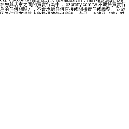
料於行銷活動資訊、商品訊息或新服務等相關行銷，且於
在您與店家之間的買賣行為中， ezpretty.com.tw 不屬於買賣行
首次行銷時，將提供您表示拒絕行銷之方式，本公司不會
為的任何相關方，不會承擔任何直接或間接責任或義務。 對於
向您索取相關費用。如您拒絕接受行銷服務或嗣後欲拒絕
因為使用本網站上所提供的任何資訊、產品、服務及（或）材
時，均可隨時通知本公司，本公司、所屬集團、關係企業
料，而產生或導致的任何損失或損害，ezpretty.com.tw 及其管
或與其合作行銷之第三方業務合作公司或第三方業務合作
理人員、員工或代表人均對此不承擔任何責任。 儘管
公司將立即停止利用您的個人資料行銷。
ezpretty.com.tw 已經盡了適當努力確保本網站上所列的服務符
四、個人資料利用之期間、地區、對象及方式如下
合合理的標準，仍不得將本網站內所列出的任何服務視為
1.期間：您同意於本公司存續期間或依法令之資料保存期
ezpretty.com.tw 推薦的服務，或是認為其代表該服務將會適用
間內，以及您的個人資料蒐集之目的消失或期限屆滿時，
於該用戶。如果該服務不適用於您，ezpretty.com.tw 將對此不
本公司得繼續保存、處理或利用您的個人資料。
承擔任何責任。
2.地區：就中華民國領域內。
網站使用者的守法義務及承諾
3.對象：本公司所屬公司(本公司)及其分公司、本公司之關
本條款構成您與 ezPretty 間之有效契約。 本條款中如有一部無
係企業、其他與本公司有業務往來或合作之機構。
效時，不影響其他條款之效力。 本條款如有未盡之處，雙方均
4.方式：以電話、簡訊、電子郵件、紙本或其他合於當時
應依誠實信用、平等互惠原則，共商解決之道。
科技之適當方式作個人資料之利用，(包括任何依法得利用
年齡和責任
之方式，但不限於使用於本網站或與外部合作之行銷)並於
你向 ezpretty.com.tw您確認您已經達到使用本網站的合法年
法令容許之範圍內，為行銷建檔、揭露、轉介或交互運用
齡。可以針對您在使用本網站時產生的任何責任，形成有約束力
予本公司及其合作對象。
的法律責任。您理解使用本網站時及他人使用您的登錄資訊使用
五、個人資料之類別
本網站時所產生的交易責任。
本聲明所指之個人資料類別如下:
網站連結
1.您提供之資料，包括您的姓名、性別、連絡方式(包括但
本網站可能包含有通往ezpretty.com.tw以外的其他方所運營網站
不限於電話、E-MAIL及地址等)、服務單位、職稱、為完
的超連結。此類超連結僅提供用於參考。此類網站不是由
成收款或付款所需之資料、IＰ位址、及其他得以直接或間
ezpretty.com.tw 控制，我們對其內容不承擔任何責任。在本網
接識別使用者身分之個人資料，及執行職務或業務之必要
站上加入通往此類網站的超連結，並非暗示我們贊同此類網站上
範圍內所需蒐集、處理及利用的個人資料。
的材料或是與其經營人之間存在任何聯繫。
2.為提升服務品質，本公司會依照所提供服務之性質，記
智慧財產權聲明
錄使用者的IP位址、以及在本公司內的瀏覽活動(例如，使
本網站上的所有資訊、內容、圖片、文字、聲音、圖像22、按
用者所使用的軟硬體、所點選的網頁)等資料，但是這些資
鈕、商標、服務標章及商品名稱均受中華民國國家法律及國際條