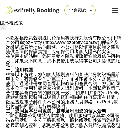
隱私權政策
×
本隱私權政策聲明適用於預約科技行銷股份有限公司(下稱
本公司)於ezPretty (http://www.ezpretty.com.tw) 網域名及
次級網域名所提供的服務。本公司將以慎重且嚴謹之態度
提供全面的保護措施，以確保使用者個人隱私的安全。
在使用本網站時，您同意受本隱私權政策條款及條件所拘
束，如果您不同意，請不要使用或取得本公司所提供的服
務。
一、適用範圍
根據以下所述，您的個人識別資料的某些部分將被揭露給
與本公司有業務合作之第三方，並可能被本公司及第三方
使用。通過註冊並同意隱私權政策和會員合約，您明確同
意本公司使用和揭露您的個人識別資料。本隱私權政策已
合併並與會員合約的條款相一致。 如果用戶對於ezPretty
網站的隱私權聲明或與個人資料相關的任何事項有疑問，
歡迎透過電子郵件與本公司的服務人員聯絡，ezPretty網
站將盡快回覆並進行解釋說明。
二、您同意本公司蒐集、處理及利用您的個人資料
1.當您與本公司網站洽辦業務、使用服務或參與本公司網
站各項活動，本公司將視業務、服務或活動性質請您提供
必要的個人資料，您同意本公司依照個人資料保護法及相