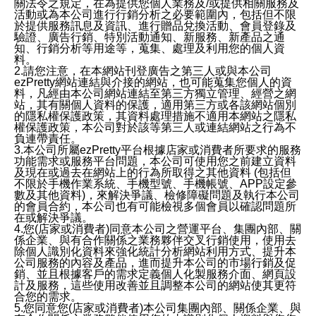
關法令之規定，在為提供您個人業務及/或提供相關服務及
活動或為本公司進行行銷分析之必要範圍內，包括但不限
於提供服務訊息及資訊、進行贈品兌換活動、會員登錄及
驗證、廣告行銷、特別活動通知、新服務、新產品之通
知、行銷分析等用途等，蒐集、處理及利用您的個人資
料。
2.請您注意，在本網站刊登廣告之第三人或與本公司
ezPretty網站連結與介接的網站，也可能蒐集您個人的資
料，凡經由本公司網站連結至第三方獨立管理、經營之網
站，其有關個人資料的保護，適用第三方或各該網站個別
的隱私權保護政策，其資料處理措施不適用本網站之隱私
權保護政策，本公司對於該等第三人或連結網站之行為不
負連帶責任。
3.本公司所屬ezPretty平台根據店家或消費者所要求的服務
功能需求或服務平台問題，本公司可使用您之前建立資料
及現在或過去在網站上的行為所取得之其他資料 (包括但
不限於手機作業系統、手機型號、手機帳號、APP設定參
數及其他資料)，來解決爭議、檢修障礙問題及執行本公司
的會員合約，本公司也有可能檢視多個會員以確認問題所
在或解決爭議。
4.您(店家或消費者)同意本公司之營運平台、集團內部、關
係企業、與有合作關係之業務夥伴交叉行銷使用，使用去
除個人識別化資料來強化統計分析網站利用方式、提升本
公司服務的內容及產品，進而提升本公司的市場行銷及促
銷、並且根據客戶的需求定義個人化製服務介面、網頁設
計及服務，這些使用改善並且調整本公司的網站使其更符
合您的需求。
5.您同意您(店家或消費者)本公司集團內部、關係企業、與