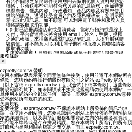
有合作關係之業務夥伴使用您的去識別化個人資料與您您
聯絡，並傳送那些可能符合您興趣的訊息給您，例如特定
標題廣告、優惠內容、行政通知、產品內容及有關您使用
網站的訊息。透過接受會員合約及隱私權政策，您明示同
意收取此項訊息。如不願意,可以利用電子郵件和服務人員
聯絡請客服取消功能。
6.針對已註冊認證店家或是消費者，當執行預約或是線上
支付，平台營運需求將會使用 email，姓名，手機，授權
之通訊帳號，來推播系統資訊或提醒訊息，以提升服務體
驗價值。如不願意,可以利用電子郵件和服務人員聯絡請客
服取消功能。
7.店家端服務人員資料 (舉例拍照或是地理資訊) 同意僅提
服務條款
供所屬店家管理人員可以使用消費者的作品集資料和員工
×
打卡個人圖像行為。本公司及ezPretty平台不會做任何使
用。
ezpretty.com.tw 聲明
三、本公司對您個人資料的揭露
使用本網站即表示完全同意無條件接受，使用並遵守本網站所有
1.基於現有服務平台的監管環境，預約科技保證不會揭露
條款。您與預約科技行銷股份有限公司之網站 ezPretty 網站
任何店家的營運資訊，且預約科技和店家均不能洩露消費
（以下皆稱 ezpretty.com.tw ）訂此合約(下稱本條款)，這些條款
者的個人資料。然而，在某些情況下，本公司可能會因受
將規範詳列於下。如未閱讀或不接受此規範請勿使用本網站，一
政府要求或法律規定，而被迫向政府或第三方提供資料。
旦使用本網站的全部或任何一部份，表示同ezpretty.com.tw意接
第三方也可能非法地攔截或存取傳輸的私人通訊，或會員
受本網站所有規範的約束。
可能濫用或誤用從本公司網站獲得的您的資料。因此，儘
免責規範
管本公司使用企業標準的保護措施來保護您的隱私，本公
您要注意，ezpretty.com.tw 不保證本網站上所發佈的資訊均無
司並未承諾您的個人識別資料或私人通訊將永遠保密。
誤，在使用本網站時，您要意識到本網站上所發佈的有關預約店
2.根據本公司的政策，本公司不會將涉及您的個人識別資
家的詳細資訊，以及與預訂服務相關資訊在內的其他各種資訊，
料出租或出售給第三方。
均可能不準確或是存在拼寫錯誤。您在本網站上所進行的所有預
3. 本公司、所屬集團、關係企業或與其合作行銷之第三方
訂服務均是與相關的店家之間交易，而非 ezpretty.com.tw。
業務合作公司會在您同意之情形下，始得利用您的個人資
ezpretty.com.tw僅是便於您能夠通過我們，預訂相對應的服務。