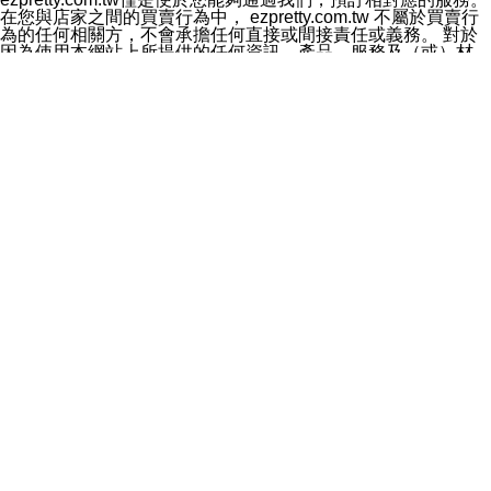
料於行銷活動資訊、商品訊息或新服務等相關行銷，且於
在您與店家之間的買賣行為中， ezpretty.com.tw 不屬於買賣行
首次行銷時，將提供您表示拒絕行銷之方式，本公司不會
為的任何相關方，不會承擔任何直接或間接責任或義務。 對於
向您索取相關費用。如您拒絕接受行銷服務或嗣後欲拒絕
因為使用本網站上所提供的任何資訊、產品、服務及（或）材
時，均可隨時通知本公司，本公司、所屬集團、關係企業
料，而產生或導致的任何損失或損害，ezpretty.com.tw 及其管
或與其合作行銷之第三方業務合作公司或第三方業務合作
理人員、員工或代表人均對此不承擔任何責任。 儘管
公司將立即停止利用您的個人資料行銷。
ezpretty.com.tw 已經盡了適當努力確保本網站上所列的服務符
四、個人資料利用之期間、地區、對象及方式如下
合合理的標準，仍不得將本網站內所列出的任何服務視為
1.期間：您同意於本公司存續期間或依法令之資料保存期
ezpretty.com.tw 推薦的服務，或是認為其代表該服務將會適用
間內，以及您的個人資料蒐集之目的消失或期限屆滿時，
於該用戶。如果該服務不適用於您，ezpretty.com.tw 將對此不
本公司得繼續保存、處理或利用您的個人資料。
承擔任何責任。
2.地區：就中華民國領域內。
網站使用者的守法義務及承諾
3.對象：本公司所屬公司(本公司)及其分公司、本公司之關
本條款構成您與 ezPretty 間之有效契約。 本條款中如有一部無
係企業、其他與本公司有業務往來或合作之機構。
效時，不影響其他條款之效力。 本條款如有未盡之處，雙方均
4.方式：以電話、簡訊、電子郵件、紙本或其他合於當時
應依誠實信用、平等互惠原則，共商解決之道。
科技之適當方式作個人資料之利用，(包括任何依法得利用
年齡和責任
之方式，但不限於使用於本網站或與外部合作之行銷)並於
你向 ezpretty.com.tw您確認您已經達到使用本網站的合法年
法令容許之範圍內，為行銷建檔、揭露、轉介或交互運用
齡。可以針對您在使用本網站時產生的任何責任，形成有約束力
予本公司及其合作對象。
的法律責任。您理解使用本網站時及他人使用您的登錄資訊使用
五、個人資料之類別
本網站時所產生的交易責任。
本聲明所指之個人資料類別如下:
網站連結
1.您提供之資料，包括您的姓名、性別、連絡方式(包括但
本網站可能包含有通往ezpretty.com.tw以外的其他方所運營網站
不限於電話、E-MAIL及地址等)、服務單位、職稱、為完
的超連結。此類超連結僅提供用於參考。此類網站不是由
成收款或付款所需之資料、IＰ位址、及其他得以直接或間
ezpretty.com.tw 控制，我們對其內容不承擔任何責任。在本網
接識別使用者身分之個人資料，及執行職務或業務之必要
站上加入通往此類網站的超連結，並非暗示我們贊同此類網站上
範圍內所需蒐集、處理及利用的個人資料。
的材料或是與其經營人之間存在任何聯繫。
2.為提升服務品質，本公司會依照所提供服務之性質，記
智慧財產權聲明
錄使用者的IP位址、以及在本公司內的瀏覽活動(例如，使
本網站上的所有資訊、內容、圖片、文字、聲音、圖像22、按
用者所使用的軟硬體、所點選的網頁)等資料，但是這些資
鈕、商標、服務標章及商品名稱均受中華民國國家法律及國際條