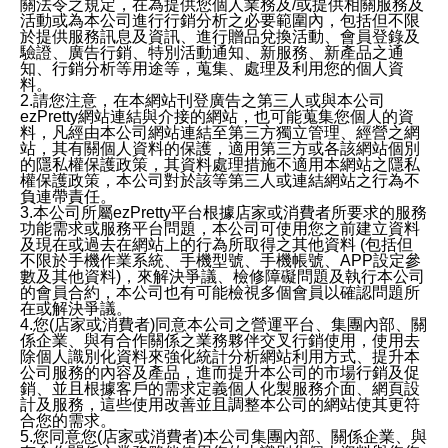
關法令之規定，在為提供您個人業務及/或提供相關服務及
活動或為本公司進行行銷分析之必要範圍內，包括但不限
於提供服務訊息及資訊、進行贈品兌換活動、會員登錄及
驗證、廣告行銷、特別活動通知、新服務、新產品之通
知、行銷分析等用途等，蒐集、處理及利用您的個人資
料。
2.請您注意，在本網站刊登廣告之第三人或與本公司
ezPretty網站連結與介接的網站，也可能蒐集您個人的資
料，凡經由本公司網站連結至第三方獨立管理、經營之網
站，其有關個人資料的保護，適用第三方或各該網站個別
的隱私權保護政策，其資料處理措施不適用本網站之隱私
權保護政策，本公司對於該等第三人或連結網站之行為不
負連帶責任。
3.本公司所屬ezPretty平台根據店家或消費者所要求的服務
功能需求或服務平台問題，本公司可使用您之前建立資料
及現在或過去在網站上的行為所取得之其他資料 (包括但
不限於手機作業系統、手機型號、手機帳號、APP設定參
數及其他資料)，來解決爭議、檢修障礙問題及執行本公司
的會員合約，本公司也有可能檢視多個會員以確認問題所
在或解決爭議。
4.您(店家或消費者)同意本公司之營運平台、集團內部、關
係企業、與有合作關係之業務夥伴交叉行銷使用，使用去
除個人識別化資料來強化統計分析網站利用方式、提升本
公司服務的內容及產品，進而提升本公司的市場行銷及促
銷、並且根據客戶的需求定義個人化製服務介面、網頁設
計及服務，這些使用改善並且調整本公司的網站使其更符
合您的需求。
5.您同意您(店家或消費者)本公司集團內部、關係企業、與