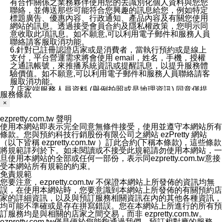
有合作關係之業務夥伴使用您的去識別化個人資料與您您
聯絡，並傳送那些可能符合您興趣的訊息給您，例如特定
標題廣告、優惠內容、行政通知、產品內容及有關您使用
網站的訊息。透過接受會員合約及隱私權政策，您明示同
意收取此項訊息。如不願意,可以利用電子郵件和服務人員
聯絡請客服取消功能。
6.針對已註冊認證店家或是消費者，當執行預約或是線上
支付，平台營運需求將會使用 email，姓名，手機，授權
之通訊帳號，來推播系統資訊或提醒訊息，以提升服務體
驗價值。如不願意,可以利用電子郵件和服務人員聯絡請客
服取消功能。
7.店家端服務人員資料 (舉例拍照或是地理資訊) 同意僅提
服務條款
供所屬店家管理人員可以使用消費者的作品集資料和員工
×
打卡個人圖像行為。本公司及ezPretty平台不會做任何使
用。
ezpretty.com.tw 聲明
三、本公司對您個人資料的揭露
使用本網站即表示完全同意無條件接受，使用並遵守本網站所有
1.基於現有服務平台的監管環境，預約科技保證不會揭露
條款。您與預約科技行銷股份有限公司之網站 ezPretty 網站
任何店家的營運資訊，且預約科技和店家均不能洩露消費
（以下皆稱 ezpretty.com.tw ）訂此合約(下稱本條款)，這些條款
者的個人資料。然而，在某些情況下，本公司可能會因受
將規範詳列於下。如未閱讀或不接受此規範請勿使用本網站，一
政府要求或法律規定，而被迫向政府或第三方提供資料。
旦使用本網站的全部或任何一部份，表示同ezpretty.com.tw意接
第三方也可能非法地攔截或存取傳輸的私人通訊，或會員
受本網站所有規範的約束。
可能濫用或誤用從本公司網站獲得的您的資料。因此，儘
免責規範
管本公司使用企業標準的保護措施來保護您的隱私，本公
您要注意，ezpretty.com.tw 不保證本網站上所發佈的資訊均無
司並未承諾您的個人識別資料或私人通訊將永遠保密。
誤，在使用本網站時，您要意識到本網站上所發佈的有關預約店
2.根據本公司的政策，本公司不會將涉及您的個人識別資
家的詳細資訊，以及與預訂服務相關資訊在內的其他各種資訊，
料出租或出售給第三方。
均可能不準確或是存在拼寫錯誤。您在本網站上所進行的所有預
3. 本公司、所屬集團、關係企業或與其合作行銷之第三方
訂服務均是與相關的店家之間交易，而非 ezpretty.com.tw。
業務合作公司會在您同意之情形下，始得利用您的個人資
ezpretty.com.tw僅是便於您能夠通過我們，預訂相對應的服務。