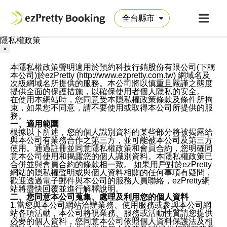
隱私權政策
×
本隱私權政策聲明適用於預約科技行銷股份有限公司(下稱
本公司)於ezPretty (http://www.ezpretty.com.tw) 網域名及
次級網域名所提供的服務。本公司將以慎重且嚴謹之態度
提供全面的保護措施，以確保使用者個人隱私的安全。
在使用本網站時，您同意受本隱私權政策條款及條件所拘
束，如果您不同意，請不要使用或取得本公司所提供的服
務。
一、適用範圍
根據以下所述，您的個人識別資料的某些部分將被揭露給
與本公司有業務合作之第三方，並可能被本公司及第三方
使用。通過註冊並同意隱私權政策和會員合約，您明確同
意本公司使用和揭露您的個人識別資料。本隱私權政策已
合併並與會員合約的條款相一致。 如果用戶對於ezPretty
網站的隱私權聲明或與個人資料相關的任何事項有疑問，
歡迎透過電子郵件與本公司的服務人員聯絡，ezPretty網
站將盡快回覆並進行解釋說明。
二、您同意本公司蒐集、處理及利用您的個人資料
1.當您與本公司網站洽辦業務、使用服務或參與本公司網
站各項活動，本公司將視業務、服務或活動性質請您提供
必要的個人資料，您同意本公司依照個人資料保護法及相