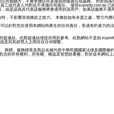
屬於買賣行為的任何相關方，不會承擔任何直接或間接責任或義務。 
人員、員工或代表人均對此不承擔任何責任。 儘管ezpretty.co
薦的服務，或是認為其代表該服務將會適用於該用戶。如果該服務不適用於您，
有一部無效時，不影響其他條款之效力。 本條款如有未盡之處，雙方
的合法年齡。可以針對您在使用本網站時產生的任何責任，形成有約束
官方帳號或認證官方帳號的通知型訊息。
網站的超連結。此類超連結僅提供用於參考。此類網站不是由 ezpret
或是與其經營人之間存在任何聯繫。
鈕、商標、服務標章及商品名稱均受中華民國國家法律及國際條
這些素材中所包含的所有權利，所有權、權益及智慧財產權。對於從本
或出售。除非本協議中明確指出，這些條款和條件中的任何內容
或任何協力廠商的業主權益中規定的任何權利的推斷結果。 如有任何人
其分公司、所屬機構、管理人員、代理人及其他合作夥伴和員工遭受的
構、管理人員、代理人及其他合作夥伴和員工不受損失。
依賴本網站上所提供的資訊、產品、服務或素材或通過使用本網
etty.com.tw提供電信及網路服務的提供商不會因您使用或不能使
etty.com.tw 不聲明、保證或承諾本網站或支持該網站的
影響本網站任何部分正常運行，且超出ezpretty.com.t
com.tw 不承擔任何責任。 在適用法律許可的最大範圍內，所
諾，其中包括但不僅限於其精確性、完整性或適銷性、品質或適用於特
些條款或是這些條款相關的權利。這些條款中使用的標題僅為了
款之內容及本網站上內容而不另行通知，同時，不對您、其他任何用戶