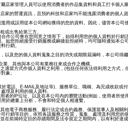
供所屬店家管理人員可以使用消費者的作品集資料和員工打卡個人圖像
何店家的營運資訊，且預約科技和店家均不能洩露消費者的個人
能濫用或誤用從本公司網站獲得的您的資料。因此，儘管本公司
出租或出售給第三方。
業務合作公司會在您同意之情形下，始得利用您的個人資料於行銷
用。如您拒絕接受行銷服務或嗣後欲拒絕時，均可隨時通知本公
資料行銷。
內，以及您的個人資料蒐集之目的消失或期限屆滿時，本公司得
係企業、其他與本公司有業務往來或合作之機構。
技之適當方式作個人資料之利用，(包括任何依法得利用之方式，
作對象。
限於電話、E-MAIL及地址等)、服務單位、職稱、為完成收款
、處理及利用的個人資料。
使用者的IP位址、以及在本公司內的瀏覽活動(例如，使用者所使
僅用於總量上分析，不會和特定個人相連繫。
及其他電子商務服務、履行法定或合約義務、保護當事人及相關
公司行銷等目的，依照各該服務之性質，蒐集、處理及利用您的
，並在前揭特定目的存續期間及法令規定之期間內，以有利於達成
。