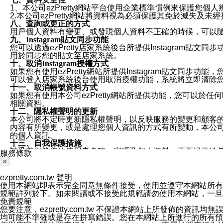
1、本公司ezPretty網站平台使用企業標準慣例來保護
2.本公司ezPretty網站將資料視為必須保護其免於滅
八、查詢或更正的方式
用戶個人資料有變更、或發現個人資料不正確的時候，可以隨時
九、Instagram貼文同步功能
您可以透過ezPretty店家系統後台所提供Instagram貼文同
用於同步您的貼文至店家系統。
十、取消Instagram授權方式
如果您有使用ezPretty網站所提供Instagram貼文同
可以登入店家系統後台使用取消授權功能，系統將立即清除您的
十一、取消帳號資料方式
如果您有使用本公司ezPretty網站所提供功能，您可以於任何
相關資料。
十二、隱私權聲明的更新
本公司將不定時更新隱私權聲明，以反映服務的變更和顧客的意見反
內容有所變更，或是處理您個人資訊的方式有所變動，本公司一
的個人資訊。
十三、自我保護措施
請妥善保管您的使用者名稱、密碼及個人資料，不要提供給
服務條款
窗，以防止他人讀取您的個人資料、信件或進入所機關管理
×
十四、傳送宣傳本站資訊或電子郵件之政策
您同意本公司網站，透過您所提供的郵件地址與您取得聯絡
ezpretty.com.tw 聲明
停止接收這些資料或電子郵件。
使用本網站即表示完全同意無條件接受，使用並遵守本網站所有條款。您與
十五、訊息通知
規範詳列於下。如未閱讀或不接受此規範請勿使用本網站，一旦使用本
本公司/本服務將以通知型訊息傳送重要訊息給您。即使未加
免責規範
本公司/本服務傳送之通知型訊息以對您有效且重要的訊息為
您要注意，ezpretty.com.tw 不保證本網站上所發佈
1.LINE 帳號設定的電話號碼與本公司/本服務所傳來的電話
均可能不準確或是存在拼寫錯誤。您在本網站上所進行的所有預訂服務均是與
2.該 LINE 帳號已在 LINE APP 設定中，同意接收通知型訊