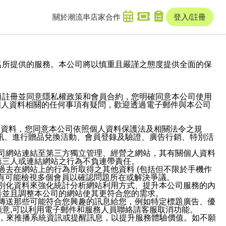
關於潮流串
店家合作
登入/註冊
域名及次級網域名所提供的服務。本公司將以慎重且嚴謹之態度提供全面的保
過註冊並同意隱私權政策和會員合約，您明確同意本公司使用
與個人資料相關的任何事項有疑問，歡迎透過電子郵件與本公司
人資料，您同意本公司依照個人資料保護法及相關法令之規
訊、進行贈品兌換活動、會員登錄及驗證、廣告行銷、特別活
本公司網站連結至第三方獨立管理、經營之網站，其有關個人資料
第三人或連結網站之行為不負連帶責任。
或過去在網站上的行為所取得之其他資料 (包括但不限於手機作
也有可能檢視多個會員以確認問題所在或解決爭議。
識別化資料來強化統計分析網站利用方式、提升本公司服務的內
善並且調整本公司的網站使其更符合您的需求。
並傳送那些可能符合您興趣的訊息給您，例如特定標題廣告、優
意,可以利用電子郵件和服務人員聯絡請客服取消功能。
帳號，來推播系統資訊或提醒訊息，以提升服務體驗價值。如不願