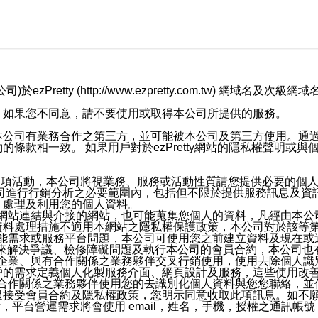
retty (http://www.ezpretty.com.tw) 網
，如果您不同意，請不要使用或取得本公司所提供的服務。
本公司有業務合作之第三方，並可能被本公司及第三方使用。通
條款相一致。 如果用戶對於ezPretty網站的隱私權聲明或
各項活動，本公司將視業務、服務或活動性質請您提供必要的個
公司進行行銷分析之必要範圍內，包括但不限於提供服務訊息及資
、處理及利用您的個人資料。
etty網站連結與介接的網站，也可能蒐集您個人的資料，凡經由
資料處理措施不適用本網站之隱私權保護政策，本公司對於該等
服務功能需求或服務平台問題，本公司可使用您之前建立資料及現在
，來解決爭議、檢修障礙問題及執行本公司的會員合約，本公司
關係企業、與有合作關係之業務夥伴交叉行銷使用，使用去除個人
戶的需求定義個人化製服務介面、網頁設計及服務，這些使用改
與有合作關係之業務夥伴使用您的去識別化個人資料與您您聯絡，
接受會員合約及隱私權政策，您明示同意收取此項訊息。如不願
，平台營運需求將會使用 email，姓名，手機，授權之通訊