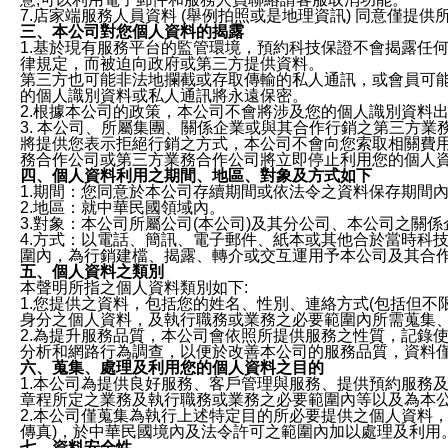
7.店家端服務人員資料 (舉例拍照或是地理資訊) 同意僅提
三、本公司對您個人資料的揭露
1.基於現有服務平台的監管環境，預約科技保證不會揭露任
律規定，而被迫向政府或第三方提供資料。
第三方也可能非法地攔截或存取傳輸的私人通訊，或會員可
的個人識別資料或私人通訊將永遠保密。
2.根據本公司的政策，本公司不會將涉及您的個人識別資料
3. 本公司、所屬集團、關係企業或與其合作行銷之第三方
將提供您表示拒絕行銷之方式，本公司不會向您索取相關費
務合作公司或第三方業務合作公司將立即停止利用您的個人
四、個人資料利用之期間、地區、對象及方式如下
1.期間：您同意於本公司存續期間或依法令之資料保存期間
2.地區：就中華民國領域內。
3.對象：本公司所屬公司(本公司)及其分公司、本公司之關
4.方式：以電話、簡訊、電子郵件、紙本或其他合於當時科
圍內，為行銷建檔、揭露、轉介或交互運用予本公司及其合
五、個人資料之類別
本聲明所指之個人資料類別如下:
1.您提供之資料，包括您的姓名、性別、連絡方式(包括但不
身分之個人資料，及執行職務或業務之必要範圍內所需蒐集
2.為提升服務品質，本公司會依照所提供服務之性質，記錄
分析和網路行為調查，以便於改善本公司的服務品質，資料
六、蒐集、處理及利用您的個人資料之目的
1.本公司為提供良好服務、客戶管理與服務、提供預約服務
章程所定之業務及執行職務或業務之必要範圍內等以及為本
2.本公司僅蒐集為執行上述特定目的所必要提供之個人資料
傳真)，於中華民國境內及法令許可之範圍內加以處理及利用
七、資料安全性