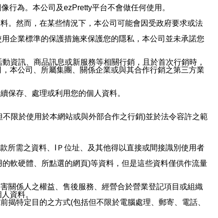
行為。本公司及ezPretty平台不會做任何使用。
資料。然而，在某些情況下，本公司可能會因受政府要求或法
使用企業標準的保護措施來保護您的隱私，本公司並未承諾您
活動資訊、商品訊息或新服務等相關行銷，且於首次行銷時，
司，本公司、所屬集團、關係企業或與其合作行銷之第三方業
繼續保存、處理或利用您的個人資料。
但不限於使用於本網站或與外部合作之行銷)並於法令容許之範
或付款所需之資料、IＰ位址、及其他得以直接或間接識別使用者
用的軟硬體、所點選的網頁)等資料，但是這些資料僅供作流量
利害關係人之權益、售後服務、經營合於營業登記項目或組織
個人資料。
前揭特定目的之方式(包括但不限於電腦處理、郵寄、電話、