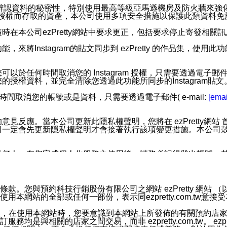
您個人辨認資料的秘密性，特別使用最高等級亞馬遜機房及防火牆來
失及未經授權而存取的資產，本公司使用多項安全措施以保護此類資料
在本公司ezPretty網站中要求更正，包括要求停止寄發相關
步功能，來將Instagram的貼文同步到 ezPretty 的作品集，使
步功能，您可以於任何時間取消您的 Instagram 授權，只需要
授權資料，並完全清除您透過此功能所同步的Instagram貼文
時間取消您的帳號或是資料，只需要透過電子郵件( e-mail:
[emai
應。當本公司更新此隱私權聲明，您將在 ezPretty網站 首頁
定會先更新隱私權聲明才會接著執行該項變更措施。本公司鼓勵您定
任何人。在您完成個人化服務之使用後，請務必記得登出帳號。
區。
並傳送或宣傳本網站各項服務之資料或電子郵件供您參考。您能
預約科技行銷股份有限公司之網站 ezPretty 網站 （以下皆稱 
網站的全部或任何一部份，表示同ezpretty.com.tw意
入本公司/本服務好友，您仍可接收到通知型訊息。
限，以廣告或其他目的的訊息皆不會被傳送。滿足以下三個條件
的資訊均無誤，在使用本網站時，您要意識到本網站上所發佈的有關預
號碼比對相符。
相關的店家之間交易，而非 ezpretty.com.tw。 ezpr
息。