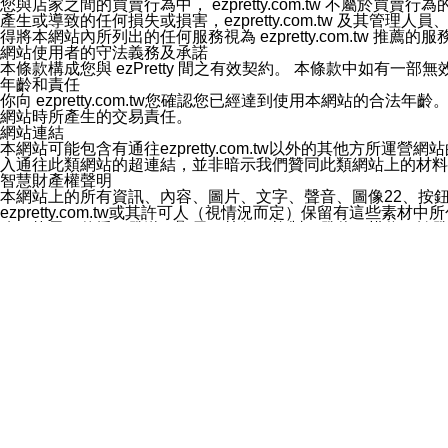
您與店家之間的買賣行為中， ezpretty.com.tw 不
3.LINE 帳號未封鎖傳送訊息之 LINE 官方帳號。
產生或導致的任何損失或損害，ezpretty.com.tw 及其管理
欲變更通知型訊息的設定，操作如下：
得將本網站內所列出的任何服務視為 ezpretty.com.tw 推
1.點選「主頁」＞「設定」
網站使用者的守法義務及承諾
2.點選「隱私設定」
本條款構成您與 ezPretty 間之有效契約。 本條款中如
3.點選「提供使用資料」
年齡和責任
4.點選「LINE通知型訊息」
你向 ezpretty.com.tw您確認您已經達到使用本網站
5.開關「接收LINE通知型訊息」
網站時所產生的交易責任。
❗️關閉「接收通知型訊息」後，將不會接收到來自任何企業
網站連結
本網站可能包含有通往ezpretty.com.tw以外的其他方所運營
入通往此類網站的超連結，並非暗示我們贊同此類網站上的材料
智慧財產權聲明
本網站上的所有資訊、內容、圖片、文字、聲音、圖像22、按
ezpretty.com.tw或其許可人（視情況而定）保留有
改、拷貝、傳播、發送、顯示、執行、複製、發佈、模仿、轉發
法或其他智慧財產權或 ezpretty.com.tw、其許可人
賠償
您同意因您使用本網站，而導致 ezpretty.com.tw、
您承擔賠償並保證 ezpretty.com.tw、其分公司、所屬機
免責聲明
您對本網站的所有使用均由您自擔風險。 因下載使用、參考或
己承擔全部責任。您同意 ezpretty.com.tw 及向ezpr
全部的索賠權利，無論是基於合約、侵權行為或其他依據。 ezpr
那些可損害或影響本網站管理、安全性、公正性和完整性，或是損害或
漏、中斷、刪除、缺陷、延遲或任何事件或事故，ezpretty.
其中包括但不僅限於有關本網站上服務、資訊及（或）聲明的保證或承
時間內對任一條款或多條條款的強制實施，不得將此視為放棄這
法律效應。 ezpretty.com.tw有權隨時變更本使用條