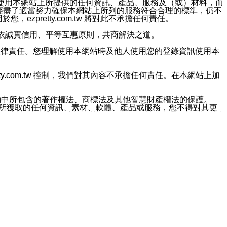
對於因為使用本網站上所提供的任何資訊、產品、服務及（或）材料，而
m.tw 已經盡了適當努力確保本網站上所列的服務符合合理的標準，仍不
ezpretty.com.tw 將對此不承擔任何責任。
均應依誠實信用、平等互惠原則，共商解決之道。
力的法律責任。您理解使用本網站時及他人使用您的登錄資訊使用本
ty.com.tw 控制，我們對其內容不承擔任何責任。在本網站上加
約中所包含的著作權法、商標法及其他智慧財產權法的保護。
網站上所獲取的任何資訊、素材、軟體、產品或服務，您不得對其更
不應被解釋為任何暗示或其他任何許可，或任何著作權法、商標
違反此規定，我們將追究其法律責任。
任何損失、責任及協力廠商的任何索賠或要求（包括律師費），將由
站而獲取到的資訊，而導致您遭受的任何風險或損失，將由您自
用本網站而造成的任何損失負責，同時，您會在此放棄有關此損失的所有及
伺服器不會發生缺陷，其中包括但不僅限於病毒或其他有害元素。對於
w 控制範圍的任何病毒感染、BUG、篡改、技術故障、錯誤、遺
有明示、暗示或法定及其他聲明、保證和條款均予以最大限度的排除，
定目的等。 ezpretty.com.tw 不能持續或在某階段
方便目的，其不應影響這些條款的範圍或意義，或是產生其他的
或任何協力廠商承擔任何責任。 在每次訪問網站時，您應檢查一下這