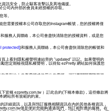
強化資訊安全，防止駭客攻擊以及異地備援。
免於公司內外部的會員未經授權的存取。
訊息等。
用此功能您需要授權本公司存取您的Instagram帳號，您的授權將僅
透過電子郵件和服務人員聯絡，本公司會盡快清除您的授權資料，或是您
。
l protected]
)和服務人員聯絡，本公司會盡快清除您的帳號和
上看到隱私權聲明連結旁的 "updated" 註記。如果聲明的
期檢視隱私權聲明，以得知 ezPretty 網站如何保護您
若您是與他人共享電腦或使用公共電腦，切記要關閉瀏覽器視
依照該資料或電子郵件所指示之方法、說明或功能連結，隨時
ezpretty.com.tw ）訂此合約(下稱本條款)，這些條款將
接受本網站所有規範的約束。
者，將可收到通知型訊息。
約店家的詳細資訊，以及與預訂服務相關資訊在內的其他各種資訊，
etty.com.tw僅是便於您能夠通過我們，預訂相對應的服務。在