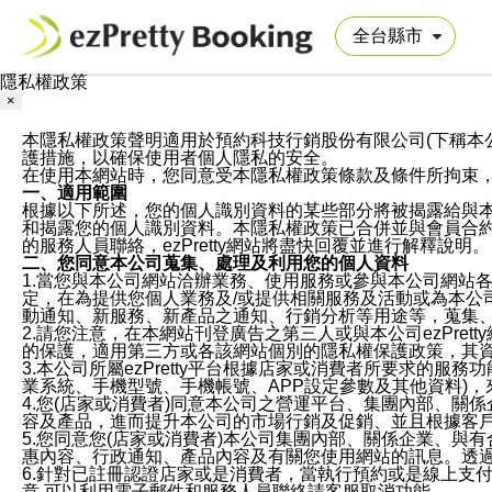
隱私權政策
×
本隱私權政策聲明適用於預約科技行銷股份有限公司(下稱本公司)於ezP
護措施，以確保使用者個人隱私的安全。
在使用本網站時，您同意受本隱私權政策條款及條件所拘束
一、適用範圍
根據以下所述，您的個人識別資料的某些部分將被揭露給與
和揭露您的個人識別資料。本隱私權政策已合併並與會員合約的
的服務人員聯絡，ezPretty網站將盡快回覆並進行解釋說明。
二、您同意本公司蒐集、處理及利用您的個人資料
1.當您與本公司網站洽辦業務、使用服務或參與本公司網站
定，在為提供您個人業務及/或提供相關服務及活動或為本
動通知、新服務、新產品之通知、行銷分析等用途等，蒐集
2.請您注意，在本網站刊登廣告之第三人或與本公司ezPr
的保護，適用第三方或各該網站個別的隱私權保護政策，其
3.本公司所屬ezPretty平台根據店家或消費者所要求的
業系統、手機型號、手機帳號、APP設定參數及其他資料)
4.您(店家或消費者)同意本公司之營運平台、集團內部、
容及產品，進而提升本公司的市場行銷及促銷、並且根據客
5.您同意您(店家或消費者)本公司集團內部、關係企業、
惠內容、行政通知、產品內容及有關您使用網站的訊息。透過
6.針對已註冊認證店家或是消費者，當執行預約或是線上支付
意,可以利用電子郵件和服務人員聯絡請客服取消功能。