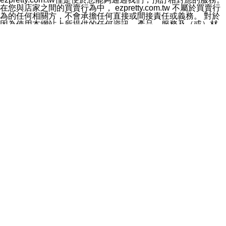
料於行銷活動資訊、商品訊息或新服務等相關行銷，且於
在您與店家之間的買賣行為中， ezpretty.com.tw 不屬於買賣行
首次行銷時，將提供您表示拒絕行銷之方式，本公司不會
為的任何相關方，不會承擔任何直接或間接責任或義務。 對於
向您索取相關費用。如您拒絕接受行銷服務或嗣後欲拒絕
因為使用本網站上所提供的任何資訊、產品、服務及（或）材
時，均可隨時通知本公司，本公司、所屬集團、關係企業
料，而產生或導致的任何損失或損害，ezpretty.com.tw 及其管
或與其合作行銷之第三方業務合作公司或第三方業務合作
理人員、員工或代表人均對此不承擔任何責任。 儘管
公司將立即停止利用您的個人資料行銷。
ezpretty.com.tw 已經盡了適當努力確保本網站上所列的服務符
四、個人資料利用之期間、地區、對象及方式如下
合合理的標準，仍不得將本網站內所列出的任何服務視為
1.期間：您同意於本公司存續期間或依法令之資料保存期
ezpretty.com.tw 推薦的服務，或是認為其代表該服務將會適用
間內，以及您的個人資料蒐集之目的消失或期限屆滿時，
於該用戶。如果該服務不適用於您，ezpretty.com.tw 將對此不
本公司得繼續保存、處理或利用您的個人資料。
承擔任何責任。
2.地區：就中華民國領域內。
網站使用者的守法義務及承諾
3.對象：本公司所屬公司(本公司)及其分公司、本公司之關
本條款構成您與 ezPretty 間之有效契約。 本條款中如有一部無
係企業、其他與本公司有業務往來或合作之機構。
效時，不影響其他條款之效力。 本條款如有未盡之處，雙方均
4.方式：以電話、簡訊、電子郵件、紙本或其他合於當時
應依誠實信用、平等互惠原則，共商解決之道。
科技之適當方式作個人資料之利用，(包括任何依法得利用
年齡和責任
之方式，但不限於使用於本網站或與外部合作之行銷)並於
你向 ezpretty.com.tw您確認您已經達到使用本網站的合法年
法令容許之範圍內，為行銷建檔、揭露、轉介或交互運用
齡。可以針對您在使用本網站時產生的任何責任，形成有約束力
予本公司及其合作對象。
的法律責任。您理解使用本網站時及他人使用您的登錄資訊使用
五、個人資料之類別
本網站時所產生的交易責任。
本聲明所指之個人資料類別如下:
網站連結
1.您提供之資料，包括您的姓名、性別、連絡方式(包括但
本網站可能包含有通往ezpretty.com.tw以外的其他方所運營網站
不限於電話、E-MAIL及地址等)、服務單位、職稱、為完
的超連結。此類超連結僅提供用於參考。此類網站不是由
成收款或付款所需之資料、IＰ位址、及其他得以直接或間
ezpretty.com.tw 控制，我們對其內容不承擔任何責任。在本網
接識別使用者身分之個人資料，及執行職務或業務之必要
站上加入通往此類網站的超連結，並非暗示我們贊同此類網站上
範圍內所需蒐集、處理及利用的個人資料。
的材料或是與其經營人之間存在任何聯繫。
2.為提升服務品質，本公司會依照所提供服務之性質，記
智慧財產權聲明
錄使用者的IP位址、以及在本公司內的瀏覽活動(例如，使
本網站上的所有資訊、內容、圖片、文字、聲音、圖像22、按
用者所使用的軟硬體、所點選的網頁)等資料，但是這些資
鈕、商標、服務標章及商品名稱均受中華民國國家法律及國際條