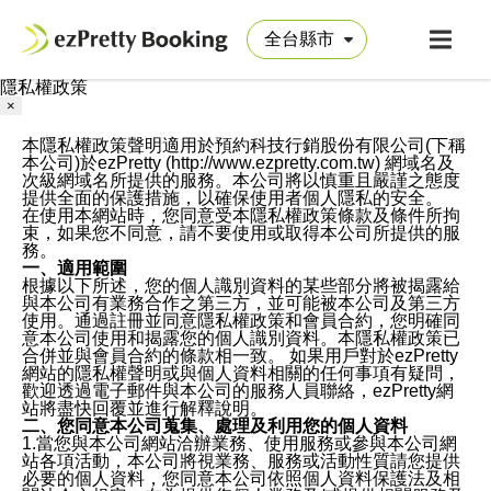
隱私權政策
×
本隱私權政策聲明適用於預約科技行銷股份有限公司(下稱
本公司)於ezPretty (http://www.ezpretty.com.tw) 網域名及
次級網域名所提供的服務。本公司將以慎重且嚴謹之態度
提供全面的保護措施，以確保使用者個人隱私的安全。
在使用本網站時，您同意受本隱私權政策條款及條件所拘
束，如果您不同意，請不要使用或取得本公司所提供的服
務。
一、適用範圍
根據以下所述，您的個人識別資料的某些部分將被揭露給
與本公司有業務合作之第三方，並可能被本公司及第三方
使用。通過註冊並同意隱私權政策和會員合約，您明確同
意本公司使用和揭露您的個人識別資料。本隱私權政策已
合併並與會員合約的條款相一致。 如果用戶對於ezPretty
網站的隱私權聲明或與個人資料相關的任何事項有疑問，
歡迎透過電子郵件與本公司的服務人員聯絡，ezPretty網
站將盡快回覆並進行解釋說明。
二、您同意本公司蒐集、處理及利用您的個人資料
1.當您與本公司網站洽辦業務、使用服務或參與本公司網
站各項活動，本公司將視業務、服務或活動性質請您提供
必要的個人資料，您同意本公司依照個人資料保護法及相