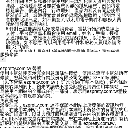
有合作關係之業務夥伴使用您的去識別化個人資料與您您
聯絡，並傳送那些可能符合您興趣的訊息給您，例如特定
標題廣告、優惠內容、行政通知、產品內容及有關您使用
網站的訊息。透過接受會員合約及隱私權政策，您明示同
意收取此項訊息。如不願意,可以利用電子郵件和服務人員
聯絡請客服取消功能。
6.針對已註冊認證店家或是消費者，當執行預約或是線上
支付，平台營運需求將會使用 email，姓名，手機，授權
之通訊帳號，來推播系統資訊或提醒訊息，以提升服務體
驗價值。如不願意,可以利用電子郵件和服務人員聯絡請客
服取消功能。
7.店家端服務人員資料 (舉例拍照或是地理資訊) 同意僅提
服務條款
供所屬店家管理人員可以使用消費者的作品集資料和員工
×
打卡個人圖像行為。本公司及ezPretty平台不會做任何使
用。
ezpretty.com.tw 聲明
三、本公司對您個人資料的揭露
使用本網站即表示完全同意無條件接受，使用並遵守本網站所有
1.基於現有服務平台的監管環境，預約科技保證不會揭露
條款。您與預約科技行銷股份有限公司之網站 ezPretty 網站
任何店家的營運資訊，且預約科技和店家均不能洩露消費
（以下皆稱 ezpretty.com.tw ）訂此合約(下稱本條款)，這些條款
者的個人資料。然而，在某些情況下，本公司可能會因受
將規範詳列於下。如未閱讀或不接受此規範請勿使用本網站，一
政府要求或法律規定，而被迫向政府或第三方提供資料。
旦使用本網站的全部或任何一部份，表示同ezpretty.com.tw意接
第三方也可能非法地攔截或存取傳輸的私人通訊，或會員
受本網站所有規範的約束。
可能濫用或誤用從本公司網站獲得的您的資料。因此，儘
免責規範
管本公司使用企業標準的保護措施來保護您的隱私，本公
您要注意，ezpretty.com.tw 不保證本網站上所發佈的資訊均無
司並未承諾您的個人識別資料或私人通訊將永遠保密。
誤，在使用本網站時，您要意識到本網站上所發佈的有關預約店
2.根據本公司的政策，本公司不會將涉及您的個人識別資
家的詳細資訊，以及與預訂服務相關資訊在內的其他各種資訊，
料出租或出售給第三方。
均可能不準確或是存在拼寫錯誤。您在本網站上所進行的所有預
3. 本公司、所屬集團、關係企業或與其合作行銷之第三方
訂服務均是與相關的店家之間交易，而非 ezpretty.com.tw。
業務合作公司會在您同意之情形下，始得利用您的個人資
ezpretty.com.tw僅是便於您能夠通過我們，預訂相對應的服務。