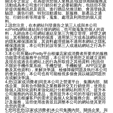
關法令之規定，在為提供您個人業務及/或提供相關服務及
活動或為本公司進行行銷分析之必要範圍內，包括但不限
於提供服務訊息及資訊、進行贈品兌換活動、會員登錄及
驗證、廣告行銷、特別活動通知、新服務、新產品之通
知、行銷分析等用途等，蒐集、處理及利用您的個人資
料。
2.請您注意，在本網站刊登廣告之第三人或與本公司
ezPretty網站連結與介接的網站，也可能蒐集您個人的資
料，凡經由本公司網站連結至第三方獨立管理、經營之網
站，其有關個人資料的保護，適用第三方或各該網站個別
的隱私權保護政策，其資料處理措施不適用本網站之隱私
權保護政策，本公司對於該等第三人或連結網站之行為不
負連帶責任。
3.本公司所屬ezPretty平台根據店家或消費者所要求的服務
功能需求或服務平台問題，本公司可使用您之前建立資料
及現在或過去在網站上的行為所取得之其他資料 (包括但
不限於手機作業系統、手機型號、手機帳號、APP設定參
數及其他資料)，來解決爭議、檢修障礙問題及執行本公司
的會員合約，本公司也有可能檢視多個會員以確認問題所
在或解決爭議。
4.您(店家或消費者)同意本公司之營運平台、集團內部、關
係企業、與有合作關係之業務夥伴交叉行銷使用，使用去
除個人識別化資料來強化統計分析網站利用方式、提升本
公司服務的內容及產品，進而提升本公司的市場行銷及促
銷、並且根據客戶的需求定義個人化製服務介面、網頁設
計及服務，這些使用改善並且調整本公司的網站使其更符
合您的需求。
5.您同意您(店家或消費者)本公司集團內部、關係企業、與