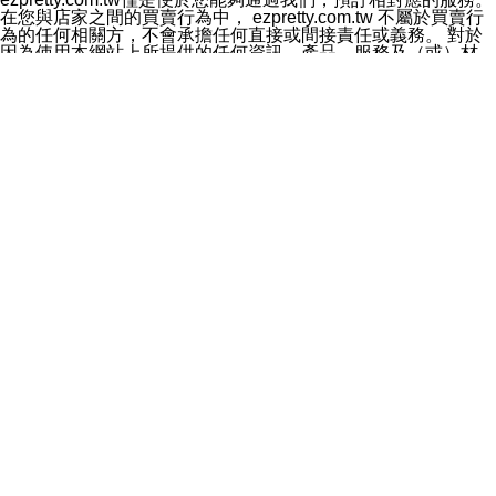
料於行銷活動資訊、商品訊息或新服務等相關行銷，且於
在您與店家之間的買賣行為中， ezpretty.com.tw 不屬於買賣行
首次行銷時，將提供您表示拒絕行銷之方式，本公司不會
為的任何相關方，不會承擔任何直接或間接責任或義務。 對於
向您索取相關費用。如您拒絕接受行銷服務或嗣後欲拒絕
因為使用本網站上所提供的任何資訊、產品、服務及（或）材
時，均可隨時通知本公司，本公司、所屬集團、關係企業
料，而產生或導致的任何損失或損害，ezpretty.com.tw 及其管
或與其合作行銷之第三方業務合作公司或第三方業務合作
理人員、員工或代表人均對此不承擔任何責任。 儘管
公司將立即停止利用您的個人資料行銷。
ezpretty.com.tw 已經盡了適當努力確保本網站上所列的服務符
四、個人資料利用之期間、地區、對象及方式如下
合合理的標準，仍不得將本網站內所列出的任何服務視為
1.期間：您同意於本公司存續期間或依法令之資料保存期
ezpretty.com.tw 推薦的服務，或是認為其代表該服務將會適用
間內，以及您的個人資料蒐集之目的消失或期限屆滿時，
於該用戶。如果該服務不適用於您，ezpretty.com.tw 將對此不
本公司得繼續保存、處理或利用您的個人資料。
承擔任何責任。
2.地區：就中華民國領域內。
網站使用者的守法義務及承諾
3.對象：本公司所屬公司(本公司)及其分公司、本公司之關
本條款構成您與 ezPretty 間之有效契約。 本條款中如有一部無
係企業、其他與本公司有業務往來或合作之機構。
效時，不影響其他條款之效力。 本條款如有未盡之處，雙方均
4.方式：以電話、簡訊、電子郵件、紙本或其他合於當時
應依誠實信用、平等互惠原則，共商解決之道。
科技之適當方式作個人資料之利用，(包括任何依法得利用
年齡和責任
之方式，但不限於使用於本網站或與外部合作之行銷)並於
你向 ezpretty.com.tw您確認您已經達到使用本網站的合法年
法令容許之範圍內，為行銷建檔、揭露、轉介或交互運用
齡。可以針對您在使用本網站時產生的任何責任，形成有約束力
予本公司及其合作對象。
的法律責任。您理解使用本網站時及他人使用您的登錄資訊使用
五、個人資料之類別
本網站時所產生的交易責任。
本聲明所指之個人資料類別如下:
網站連結
1.您提供之資料，包括您的姓名、性別、連絡方式(包括但
本網站可能包含有通往ezpretty.com.tw以外的其他方所運營網站
不限於電話、E-MAIL及地址等)、服務單位、職稱、為完
的超連結。此類超連結僅提供用於參考。此類網站不是由
成收款或付款所需之資料、IＰ位址、及其他得以直接或間
ezpretty.com.tw 控制，我們對其內容不承擔任何責任。在本網
接識別使用者身分之個人資料，及執行職務或業務之必要
站上加入通往此類網站的超連結，並非暗示我們贊同此類網站上
範圍內所需蒐集、處理及利用的個人資料。
的材料或是與其經營人之間存在任何聯繫。
2.為提升服務品質，本公司會依照所提供服務之性質，記
智慧財產權聲明
錄使用者的IP位址、以及在本公司內的瀏覽活動(例如，使
本網站上的所有資訊、內容、圖片、文字、聲音、圖像22、按
用者所使用的軟硬體、所點選的網頁)等資料，但是這些資
鈕、商標、服務標章及商品名稱均受中華民國國家法律及國際條