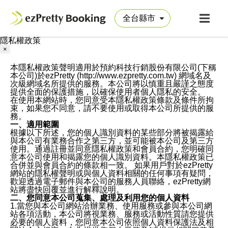
隱私權政策
×
本隱私權政策聲明適用於預約科技行銷股份有限公司(下稱
本公司)於ezPretty (http://www.ezpretty.com.tw) 網域名及
次級網域名所提供的服務。本公司將以慎重且嚴謹之態度
提供全面的保護措施，以確保使用者個人隱私的安全。
在使用本網站時，您同意受本隱私權政策條款及條件所拘
束，如果您不同意，請不要使用或取得本公司所提供的服
務。
一、適用範圍
根據以下所述，您的個人識別資料的某些部分將被揭露給
與本公司有業務合作之第三方，並可能被本公司及第三方
使用。通過註冊並同意隱私權政策和會員合約，您明確同
意本公司使用和揭露您的個人識別資料。本隱私權政策已
合併並與會員合約的條款相一致。 如果用戶對於ezPretty
網站的隱私權聲明或與個人資料相關的任何事項有疑問，
歡迎透過電子郵件與本公司的服務人員聯絡，ezPretty網
站將盡快回覆並進行解釋說明。
二、您同意本公司蒐集、處理及利用您的個人資料
1.當您與本公司網站洽辦業務、使用服務或參與本公司網
站各項活動，本公司將視業務、服務或活動性質請您提供
必要的個人資料，您同意本公司依照個人資料保護法及相