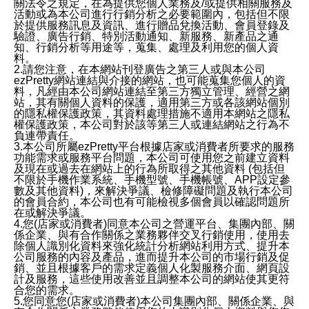
關法令之規定，在為提供您個人業務及/或提供相關服務及
活動或為本公司進行行銷分析之必要範圍內，包括但不限
於提供服務訊息及資訊、進行贈品兌換活動、會員登錄及
驗證、廣告行銷、特別活動通知、新服務、新產品之通
知、行銷分析等用途等，蒐集、處理及利用您的個人資
料。
2.請您注意，在本網站刊登廣告之第三人或與本公司
ezPretty網站連結與介接的網站，也可能蒐集您個人的資
料，凡經由本公司網站連結至第三方獨立管理、經營之網
站，其有關個人資料的保護，適用第三方或各該網站個別
的隱私權保護政策，其資料處理措施不適用本網站之隱私
權保護政策，本公司對於該等第三人或連結網站之行為不
負連帶責任。
3.本公司所屬ezPretty平台根據店家或消費者所要求的服務
功能需求或服務平台問題，本公司可使用您之前建立資料
及現在或過去在網站上的行為所取得之其他資料 (包括但
不限於手機作業系統、手機型號、手機帳號、APP設定參
數及其他資料)，來解決爭議、檢修障礙問題及執行本公司
的會員合約，本公司也有可能檢視多個會員以確認問題所
在或解決爭議。
4.您(店家或消費者)同意本公司之營運平台、集團內部、關
係企業、與有合作關係之業務夥伴交叉行銷使用，使用去
除個人識別化資料來強化統計分析網站利用方式、提升本
公司服務的內容及產品，進而提升本公司的市場行銷及促
銷、並且根據客戶的需求定義個人化製服務介面、網頁設
計及服務，這些使用改善並且調整本公司的網站使其更符
合您的需求。
5.您同意您(店家或消費者)本公司集團內部、關係企業、與