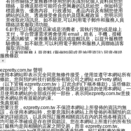
有合作關係之業務夥伴使用您的去識別化個人資料與您您
聯絡，並傳送那些可能符合您興趣的訊息給您，例如特定
標題廣告、優惠內容、行政通知、產品內容及有關您使用
網站的訊息。透過接受會員合約及隱私權政策，您明示同
意收取此項訊息。如不願意,可以利用電子郵件和服務人員
聯絡請客服取消功能。
6.針對已註冊認證店家或是消費者，當執行預約或是線上
支付，平台營運需求將會使用 email，姓名，手機，授權
之通訊帳號，來推播系統資訊或提醒訊息，以提升服務體
驗價值。如不願意,可以利用電子郵件和服務人員聯絡請客
服取消功能。
7.店家端服務人員資料 (舉例拍照或是地理資訊) 同意僅提
服務條款
供所屬店家管理人員可以使用消費者的作品集資料和員工
×
打卡個人圖像行為。本公司及ezPretty平台不會做任何使
用。
ezpretty.com.tw 聲明
三、本公司對您個人資料的揭露
使用本網站即表示完全同意無條件接受，使用並遵守本網站所有
1.基於現有服務平台的監管環境，預約科技保證不會揭露
條款。您與預約科技行銷股份有限公司之網站 ezPretty 網站
任何店家的營運資訊，且預約科技和店家均不能洩露消費
（以下皆稱 ezpretty.com.tw ）訂此合約(下稱本條款)，這些條款
者的個人資料。然而，在某些情況下，本公司可能會因受
將規範詳列於下。如未閱讀或不接受此規範請勿使用本網站，一
政府要求或法律規定，而被迫向政府或第三方提供資料。
旦使用本網站的全部或任何一部份，表示同ezpretty.com.tw意接
第三方也可能非法地攔截或存取傳輸的私人通訊，或會員
受本網站所有規範的約束。
可能濫用或誤用從本公司網站獲得的您的資料。因此，儘
免責規範
管本公司使用企業標準的保護措施來保護您的隱私，本公
您要注意，ezpretty.com.tw 不保證本網站上所發佈的資訊均無
司並未承諾您的個人識別資料或私人通訊將永遠保密。
誤，在使用本網站時，您要意識到本網站上所發佈的有關預約店
2.根據本公司的政策，本公司不會將涉及您的個人識別資
家的詳細資訊，以及與預訂服務相關資訊在內的其他各種資訊，
料出租或出售給第三方。
均可能不準確或是存在拼寫錯誤。您在本網站上所進行的所有預
3. 本公司、所屬集團、關係企業或與其合作行銷之第三方
訂服務均是與相關的店家之間交易，而非 ezpretty.com.tw。
業務合作公司會在您同意之情形下，始得利用您的個人資
ezpretty.com.tw僅是便於您能夠通過我們，預訂相對應的服務。