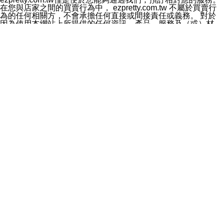
料於行銷活動資訊、商品訊息或新服務等相關行銷，且於
在您與店家之間的買賣行為中， ezpretty.com.tw 不屬於買賣行
首次行銷時，將提供您表示拒絕行銷之方式，本公司不會
為的任何相關方，不會承擔任何直接或間接責任或義務。 對於
向您索取相關費用。如您拒絕接受行銷服務或嗣後欲拒絕
因為使用本網站上所提供的任何資訊、產品、服務及（或）材
時，均可隨時通知本公司，本公司、所屬集團、關係企業
料，而產生或導致的任何損失或損害，ezpretty.com.tw 及其管
或與其合作行銷之第三方業務合作公司或第三方業務合作
理人員、員工或代表人均對此不承擔任何責任。 儘管
公司將立即停止利用您的個人資料行銷。
ezpretty.com.tw 已經盡了適當努力確保本網站上所列的服務符
四、個人資料利用之期間、地區、對象及方式如下
合合理的標準，仍不得將本網站內所列出的任何服務視為
1.期間：您同意於本公司存續期間或依法令之資料保存期
ezpretty.com.tw 推薦的服務，或是認為其代表該服務將會適用
間內，以及您的個人資料蒐集之目的消失或期限屆滿時，
於該用戶。如果該服務不適用於您，ezpretty.com.tw 將對此不
本公司得繼續保存、處理或利用您的個人資料。
承擔任何責任。
2.地區：就中華民國領域內。
網站使用者的守法義務及承諾
3.對象：本公司所屬公司(本公司)及其分公司、本公司之關
本條款構成您與 ezPretty 間之有效契約。 本條款中如有一部無
係企業、其他與本公司有業務往來或合作之機構。
效時，不影響其他條款之效力。 本條款如有未盡之處，雙方均
4.方式：以電話、簡訊、電子郵件、紙本或其他合於當時
應依誠實信用、平等互惠原則，共商解決之道。
科技之適當方式作個人資料之利用，(包括任何依法得利用
年齡和責任
之方式，但不限於使用於本網站或與外部合作之行銷)並於
你向 ezpretty.com.tw您確認您已經達到使用本網站的合法年
法令容許之範圍內，為行銷建檔、揭露、轉介或交互運用
齡。可以針對您在使用本網站時產生的任何責任，形成有約束力
予本公司及其合作對象。
的法律責任。您理解使用本網站時及他人使用您的登錄資訊使用
五、個人資料之類別
本網站時所產生的交易責任。
本聲明所指之個人資料類別如下:
網站連結
1.您提供之資料，包括您的姓名、性別、連絡方式(包括但
本網站可能包含有通往ezpretty.com.tw以外的其他方所運營網站
不限於電話、E-MAIL及地址等)、服務單位、職稱、為完
的超連結。此類超連結僅提供用於參考。此類網站不是由
成收款或付款所需之資料、IＰ位址、及其他得以直接或間
ezpretty.com.tw 控制，我們對其內容不承擔任何責任。在本網
接識別使用者身分之個人資料，及執行職務或業務之必要
站上加入通往此類網站的超連結，並非暗示我們贊同此類網站上
範圍內所需蒐集、處理及利用的個人資料。
的材料或是與其經營人之間存在任何聯繫。
2.為提升服務品質，本公司會依照所提供服務之性質，記
智慧財產權聲明
錄使用者的IP位址、以及在本公司內的瀏覽活動(例如，使
本網站上的所有資訊、內容、圖片、文字、聲音、圖像22、按
用者所使用的軟硬體、所點選的網頁)等資料，但是這些資
鈕、商標、服務標章及商品名稱均受中華民國國家法律及國際條