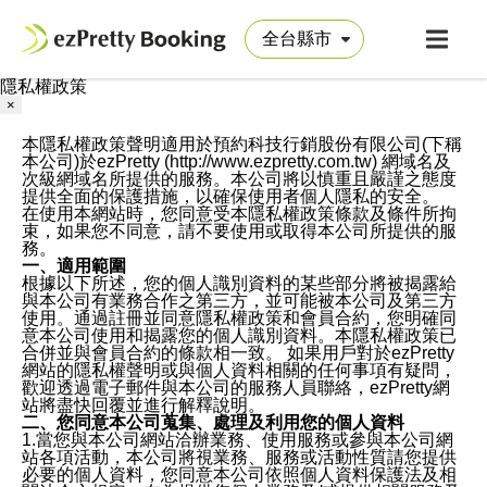
隱私權政策
×
本隱私權政策聲明適用於預約科技行銷股份有限公司(下稱
本公司)於ezPretty (http://www.ezpretty.com.tw) 網域名及
次級網域名所提供的服務。本公司將以慎重且嚴謹之態度
提供全面的保護措施，以確保使用者個人隱私的安全。
在使用本網站時，您同意受本隱私權政策條款及條件所拘
束，如果您不同意，請不要使用或取得本公司所提供的服
務。
一、適用範圍
根據以下所述，您的個人識別資料的某些部分將被揭露給
與本公司有業務合作之第三方，並可能被本公司及第三方
使用。通過註冊並同意隱私權政策和會員合約，您明確同
意本公司使用和揭露您的個人識別資料。本隱私權政策已
合併並與會員合約的條款相一致。 如果用戶對於ezPretty
網站的隱私權聲明或與個人資料相關的任何事項有疑問，
歡迎透過電子郵件與本公司的服務人員聯絡，ezPretty網
站將盡快回覆並進行解釋說明。
二、您同意本公司蒐集、處理及利用您的個人資料
1.當您與本公司網站洽辦業務、使用服務或參與本公司網
站各項活動，本公司將視業務、服務或活動性質請您提供
必要的個人資料，您同意本公司依照個人資料保護法及相