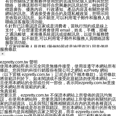
有合作關係之業務夥伴使用您的去識別化個人資料與您您
聯絡，並傳送那些可能符合您興趣的訊息給您，例如特定
標題廣告、優惠內容、行政通知、產品內容及有關您使用
網站的訊息。透過接受會員合約及隱私權政策，您明示同
意收取此項訊息。如不願意,可以利用電子郵件和服務人員
聯絡請客服取消功能。
6.針對已註冊認證店家或是消費者，當執行預約或是線上
支付，平台營運需求將會使用 email，姓名，手機，授權
之通訊帳號，來推播系統資訊或提醒訊息，以提升服務體
驗價值。如不願意,可以利用電子郵件和服務人員聯絡請客
服取消功能。
7.店家端服務人員資料 (舉例拍照或是地理資訊) 同意僅提
服務條款
供所屬店家管理人員可以使用消費者的作品集資料和員工
×
打卡個人圖像行為。本公司及ezPretty平台不會做任何使
用。
ezpretty.com.tw 聲明
三、本公司對您個人資料的揭露
使用本網站即表示完全同意無條件接受，使用並遵守本網站所有
1.基於現有服務平台的監管環境，預約科技保證不會揭露
條款。您與預約科技行銷股份有限公司之網站 ezPretty 網站
任何店家的營運資訊，且預約科技和店家均不能洩露消費
（以下皆稱 ezpretty.com.tw ）訂此合約(下稱本條款)，這些條款
者的個人資料。然而，在某些情況下，本公司可能會因受
將規範詳列於下。如未閱讀或不接受此規範請勿使用本網站，一
政府要求或法律規定，而被迫向政府或第三方提供資料。
旦使用本網站的全部或任何一部份，表示同ezpretty.com.tw意接
第三方也可能非法地攔截或存取傳輸的私人通訊，或會員
受本網站所有規範的約束。
可能濫用或誤用從本公司網站獲得的您的資料。因此，儘
免責規範
管本公司使用企業標準的保護措施來保護您的隱私，本公
您要注意，ezpretty.com.tw 不保證本網站上所發佈的資訊均無
司並未承諾您的個人識別資料或私人通訊將永遠保密。
誤，在使用本網站時，您要意識到本網站上所發佈的有關預約店
2.根據本公司的政策，本公司不會將涉及您的個人識別資
家的詳細資訊，以及與預訂服務相關資訊在內的其他各種資訊，
料出租或出售給第三方。
均可能不準確或是存在拼寫錯誤。您在本網站上所進行的所有預
3. 本公司、所屬集團、關係企業或與其合作行銷之第三方
訂服務均是與相關的店家之間交易，而非 ezpretty.com.tw。
業務合作公司會在您同意之情形下，始得利用您的個人資
ezpretty.com.tw僅是便於您能夠通過我們，預訂相對應的服務。