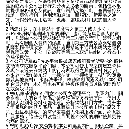
關法令之規定，在為提供您個人業務及/或提供相關服務及
活動或為本公司進行行銷分析之必要範圍內，包括但不限
於提供服務訊息及資訊、進行贈品兌換活動、會員登錄及
驗證、廣告行銷、特別活動通知、新服務、新產品之通
知、行銷分析等用途等，蒐集、處理及利用您的個人資
料。
2.請您注意，在本網站刊登廣告之第三人或與本公司
ezPretty網站連結與介接的網站，也可能蒐集您個人的資
料，凡經由本公司網站連結至第三方獨立管理、經營之網
站，其有關個人資料的保護，適用第三方或各該網站個別
的隱私權保護政策，其資料處理措施不適用本網站之隱私
權保護政策，本公司對於該等第三人或連結網站之行為不
負連帶責任。
3.本公司所屬ezPretty平台根據店家或消費者所要求的服務
功能需求或服務平台問題，本公司可使用您之前建立資料
及現在或過去在網站上的行為所取得之其他資料 (包括但
不限於手機作業系統、手機型號、手機帳號、APP設定參
數及其他資料)，來解決爭議、檢修障礙問題及執行本公司
的會員合約，本公司也有可能檢視多個會員以確認問題所
在或解決爭議。
4.您(店家或消費者)同意本公司之營運平台、集團內部、關
係企業、與有合作關係之業務夥伴交叉行銷使用，使用去
除個人識別化資料來強化統計分析網站利用方式、提升本
公司服務的內容及產品，進而提升本公司的市場行銷及促
銷、並且根據客戶的需求定義個人化製服務介面、網頁設
計及服務，這些使用改善並且調整本公司的網站使其更符
合您的需求。
5.您同意您(店家或消費者)本公司集團內部、關係企業、與