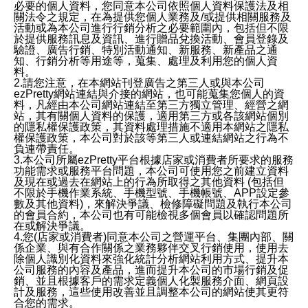
必要的個人資料，您同意本公司依照個人資料保護法及相
關法令之規定，在為提供您個人業務及/或提供相關服務及
活動或為本公司進行行銷分析之必要範圍內，包括但不限
於提供服務訊息及資訊、進行贈品兌換活動、會員登錄及
驗證、廣告行銷、特別活動通知、新服務、新產品之通
知、行銷分析等用途等，蒐集、處理及利用您的個人資
料。
2.請您注意，在本網站刊登廣告之第三人或與本公司
ezPretty網站連結與介接的網站，也可能蒐集您個人的資
料，凡經由本公司網站連結至第三方獨立管理、經營之網
站，其有關個人資料的保護，適用第三方或各該網站個別
的隱私權保護政策，其資料處理措施不適用本網站之隱私
權保護政策，本公司對於該等第三人或連結網站之行為不
負連帶責任。
3.本公司所屬ezPretty平台根據店家或消費者所要求的服務
功能需求或服務平台問題，本公司可使用您之前建立資料
及現在或過去在網站上的行為所取得之其他資料 (包括但
不限於手機作業系統、手機型號、手機帳號、APP設定參
數及其他資料)，來解決爭議、檢修障礙問題及執行本公司
的會員合約，本公司也有可能檢視多個會員以確認問題所
在或解決爭議。
4.您(店家或消費者)同意本公司之營運平台、集團內部、關
係企業、與有合作關係之業務夥伴交叉行銷使用，使用去
除個人識別化資料來強化統計分析網站利用方式、提升本
公司服務的內容及產品，進而提升本公司的市場行銷及促
銷、並且根據客戶的需求定義個人化製服務介面、網頁設
計及服務，這些使用改善並且調整本公司的網站使其更符
合您的需求。