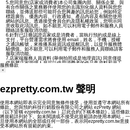
5.您同意您(店家或消費者)本公司集團內部、關係企業、與
有合作關係之業務夥伴使用您的去識別化個人資料與您您
聯絡，並傳送那些可能符合您興趣的訊息給您，例如特定
標題廣告、優惠內容、行政通知、產品內容及有關您使用
網站的訊息。透過接受會員合約及隱私權政策，您明示同
意收取此項訊息。如不願意,可以利用電子郵件和服務人員
聯絡請客服取消功能。
6.針對已註冊認證店家或是消費者，當執行預約或是線上
支付，平台營運需求將會使用 email，姓名，手機，授權
之通訊帳號，來推播系統資訊或提醒訊息，以提升服務體
驗價值。如不願意,可以利用電子郵件和服務人員聯絡請客
服取消功能。
7.店家端服務人員資料 (舉例拍照或是地理資訊) 同意僅提
供所屬店家管理人員可以使用消費者的作品集資料和員工
服務條款
打卡個人圖像行為。本公司及ezPretty平台不會做任何使
×
用。
三、本公司對您個人資料的揭露
1.基於現有服務平台的監管環境，預約科技保證不會揭露
ezpretty.com.tw 聲明
任何店家的營運資訊，且預約科技和店家均不能洩露消費
者的個人資料。然而，在某些情況下，本公司可能會因受
政府要求或法律規定，而被迫向政府或第三方提供資料。
第三方也可能非法地攔截或存取傳輸的私人通訊，或會員
使用本網站即表示完全同意無條件接受，使用並遵守本網站所有
可能濫用或誤用從本公司網站獲得的您的資料。因此，儘
條款。您與預約科技行銷股份有限公司之網站 ezPretty 網站
管本公司使用企業標準的保護措施來保護您的隱私，本公
（以下皆稱 ezpretty.com.tw ）訂此合約(下稱本條款)，這些條款
司並未承諾您的個人識別資料或私人通訊將永遠保密。
將規範詳列於下。如未閱讀或不接受此規範請勿使用本網站，一
2.根據本公司的政策，本公司不會將涉及您的個人識別資
旦使用本網站的全部或任何一部份，表示同ezpretty.com.tw意接
料出租或出售給第三方。
受本網站所有規範的約束。
3. 本公司、所屬集團、關係企業或與其合作行銷之第三方