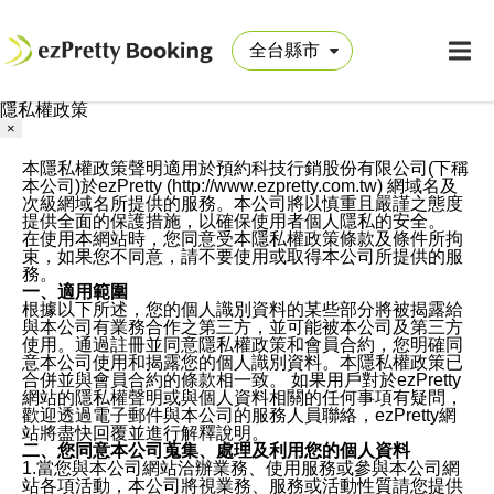
隱私權政策
×
本隱私權政策聲明適用於預約科技行銷股份有限公司(下稱
本公司)於ezPretty (http://www.ezpretty.com.tw) 網域名及
次級網域名所提供的服務。本公司將以慎重且嚴謹之態度
提供全面的保護措施，以確保使用者個人隱私的安全。
在使用本網站時，您同意受本隱私權政策條款及條件所拘
束，如果您不同意，請不要使用或取得本公司所提供的服
務。
一、適用範圍
根據以下所述，您的個人識別資料的某些部分將被揭露給
與本公司有業務合作之第三方，並可能被本公司及第三方
使用。通過註冊並同意隱私權政策和會員合約，您明確同
意本公司使用和揭露您的個人識別資料。本隱私權政策已
合併並與會員合約的條款相一致。 如果用戶對於ezPretty
網站的隱私權聲明或與個人資料相關的任何事項有疑問，
歡迎透過電子郵件與本公司的服務人員聯絡，ezPretty網
站將盡快回覆並進行解釋說明。
二、您同意本公司蒐集、處理及利用您的個人資料
1.當您與本公司網站洽辦業務、使用服務或參與本公司網
站各項活動，本公司將視業務、服務或活動性質請您提供