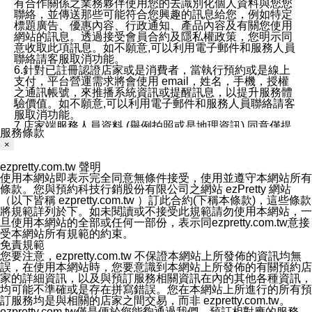
有合作關係之業務夥伴使用您的去識別化個人資料與您您
聯絡，並傳送那些可能符合您興趣的訊息給您，例如特定
標題廣告、優惠內容、行政通知、產品內容及有關您使用
網站的訊息。透過接受會員合約及隱私權政策，您明示同
意收取此項訊息。如不願意,可以利用電子郵件和服務人員
聯絡請客服取消功能。
6.針對已註冊認證店家或是消費者，當執行預約或是線上
支付，平台營運需求將會使用 email，姓名，手機，授權
之通訊帳號，來推播系統資訊或提醒訊息，以提升服務體
驗價值。如不願意,可以利用電子郵件和服務人員聯絡請客
服取消功能。
7.店家端服務人員資料 (舉例拍照或是地理資訊) 同意僅提
服務條款
供所屬店家管理人員可以使用消費者的作品集資料和員工
×
打卡個人圖像行為。本公司及ezPretty平台不會做任何使
用。
ezpretty.com.tw 聲明
三、本公司對您個人資料的揭露
使用本網站即表示完全同意無條件接受，使用並遵守本網站所有
1.基於現有服務平台的監管環境，預約科技保證不會揭露
條款。您與預約科技行銷股份有限公司之網站 ezPretty 網站
任何店家的營運資訊，且預約科技和店家均不能洩露消費
（以下皆稱 ezpretty.com.tw ）訂此合約(下稱本條款)，這些條款
者的個人資料。然而，在某些情況下，本公司可能會因受
將規範詳列於下。如未閱讀或不接受此規範請勿使用本網站，一
政府要求或法律規定，而被迫向政府或第三方提供資料。
旦使用本網站的全部或任何一部份，表示同ezpretty.com.tw意接
第三方也可能非法地攔截或存取傳輸的私人通訊，或會員
受本網站所有規範的約束。
可能濫用或誤用從本公司網站獲得的您的資料。因此，儘
免責規範
管本公司使用企業標準的保護措施來保護您的隱私，本公
您要注意，ezpretty.com.tw 不保證本網站上所發佈的資訊均無
司並未承諾您的個人識別資料或私人通訊將永遠保密。
誤，在使用本網站時，您要意識到本網站上所發佈的有關預約店
2.根據本公司的政策，本公司不會將涉及您的個人識別資
家的詳細資訊，以及與預訂服務相關資訊在內的其他各種資訊，
料出租或出售給第三方。
均可能不準確或是存在拼寫錯誤。您在本網站上所進行的所有預
3. 本公司、所屬集團、關係企業或與其合作行銷之第三方
訂服務均是與相關的店家之間交易，而非 ezpretty.com.tw。
業務合作公司會在您同意之情形下，始得利用您的個人資
ezpretty.com.tw僅是便於您能夠通過我們，預訂相對應的服務。