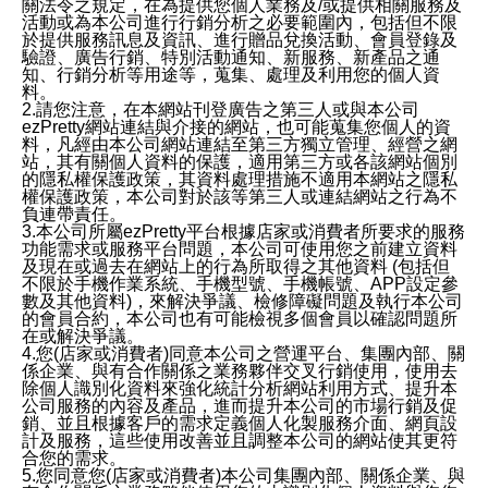
關法令之規定，在為提供您個人業務及/或提供相關服務及
活動或為本公司進行行銷分析之必要範圍內，包括但不限
於提供服務訊息及資訊、進行贈品兌換活動、會員登錄及
驗證、廣告行銷、特別活動通知、新服務、新產品之通
知、行銷分析等用途等，蒐集、處理及利用您的個人資
料。
2.請您注意，在本網站刊登廣告之第三人或與本公司
ezPretty網站連結與介接的網站，也可能蒐集您個人的資
料，凡經由本公司網站連結至第三方獨立管理、經營之網
站，其有關個人資料的保護，適用第三方或各該網站個別
的隱私權保護政策，其資料處理措施不適用本網站之隱私
權保護政策，本公司對於該等第三人或連結網站之行為不
負連帶責任。
3.本公司所屬ezPretty平台根據店家或消費者所要求的服務
功能需求或服務平台問題，本公司可使用您之前建立資料
及現在或過去在網站上的行為所取得之其他資料 (包括但
不限於手機作業系統、手機型號、手機帳號、APP設定參
數及其他資料)，來解決爭議、檢修障礙問題及執行本公司
的會員合約，本公司也有可能檢視多個會員以確認問題所
在或解決爭議。
4.您(店家或消費者)同意本公司之營運平台、集團內部、關
係企業、與有合作關係之業務夥伴交叉行銷使用，使用去
除個人識別化資料來強化統計分析網站利用方式、提升本
公司服務的內容及產品，進而提升本公司的市場行銷及促
銷、並且根據客戶的需求定義個人化製服務介面、網頁設
計及服務，這些使用改善並且調整本公司的網站使其更符
合您的需求。
5.您同意您(店家或消費者)本公司集團內部、關係企業、與