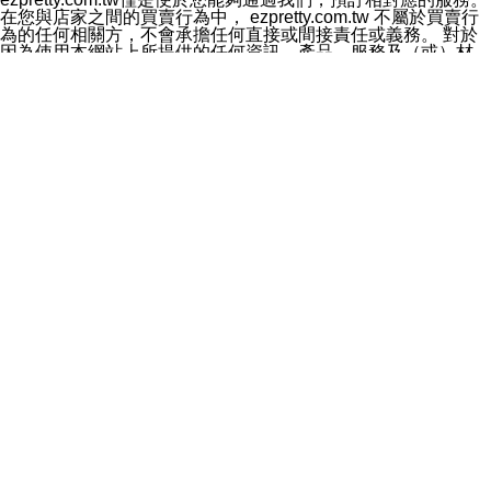
料於行銷活動資訊、商品訊息或新服務等相關行銷，且於
在您與店家之間的買賣行為中， ezpretty.com.tw 不屬於買賣行
首次行銷時，將提供您表示拒絕行銷之方式，本公司不會
為的任何相關方，不會承擔任何直接或間接責任或義務。 對於
向您索取相關費用。如您拒絕接受行銷服務或嗣後欲拒絕
因為使用本網站上所提供的任何資訊、產品、服務及（或）材
時，均可隨時通知本公司，本公司、所屬集團、關係企業
料，而產生或導致的任何損失或損害，ezpretty.com.tw 及其管
或與其合作行銷之第三方業務合作公司或第三方業務合作
理人員、員工或代表人均對此不承擔任何責任。 儘管
公司將立即停止利用您的個人資料行銷。
ezpretty.com.tw 已經盡了適當努力確保本網站上所列的服務符
四、個人資料利用之期間、地區、對象及方式如下
合合理的標準，仍不得將本網站內所列出的任何服務視為
1.期間：您同意於本公司存續期間或依法令之資料保存期
ezpretty.com.tw 推薦的服務，或是認為其代表該服務將會適用
間內，以及您的個人資料蒐集之目的消失或期限屆滿時，
於該用戶。如果該服務不適用於您，ezpretty.com.tw 將對此不
本公司得繼續保存、處理或利用您的個人資料。
承擔任何責任。
2.地區：就中華民國領域內。
網站使用者的守法義務及承諾
3.對象：本公司所屬公司(本公司)及其分公司、本公司之關
本條款構成您與 ezPretty 間之有效契約。 本條款中如有一部無
係企業、其他與本公司有業務往來或合作之機構。
效時，不影響其他條款之效力。 本條款如有未盡之處，雙方均
4.方式：以電話、簡訊、電子郵件、紙本或其他合於當時
應依誠實信用、平等互惠原則，共商解決之道。
科技之適當方式作個人資料之利用，(包括任何依法得利用
年齡和責任
之方式，但不限於使用於本網站或與外部合作之行銷)並於
你向 ezpretty.com.tw您確認您已經達到使用本網站的合法年
法令容許之範圍內，為行銷建檔、揭露、轉介或交互運用
齡。可以針對您在使用本網站時產生的任何責任，形成有約束力
予本公司及其合作對象。
的法律責任。您理解使用本網站時及他人使用您的登錄資訊使用
五、個人資料之類別
本網站時所產生的交易責任。
本聲明所指之個人資料類別如下:
網站連結
1.您提供之資料，包括您的姓名、性別、連絡方式(包括但
本網站可能包含有通往ezpretty.com.tw以外的其他方所運營網站
不限於電話、E-MAIL及地址等)、服務單位、職稱、為完
的超連結。此類超連結僅提供用於參考。此類網站不是由
成收款或付款所需之資料、IＰ位址、及其他得以直接或間
ezpretty.com.tw 控制，我們對其內容不承擔任何責任。在本網
接識別使用者身分之個人資料，及執行職務或業務之必要
站上加入通往此類網站的超連結，並非暗示我們贊同此類網站上
範圍內所需蒐集、處理及利用的個人資料。
的材料或是與其經營人之間存在任何聯繫。
2.為提升服務品質，本公司會依照所提供服務之性質，記
智慧財產權聲明
錄使用者的IP位址、以及在本公司內的瀏覽活動(例如，使
本網站上的所有資訊、內容、圖片、文字、聲音、圖像22、按
用者所使用的軟硬體、所點選的網頁)等資料，但是這些資
鈕、商標、服務標章及商品名稱均受中華民國國家法律及國際條