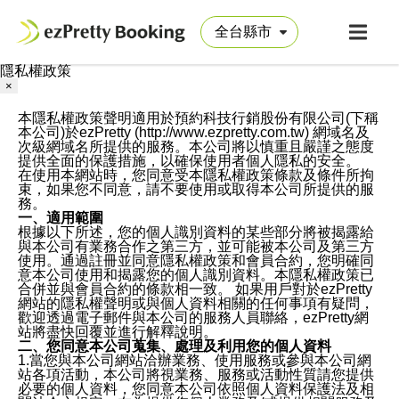
隱私權政策
×
本隱私權政策聲明適用於預約科技行銷股份有限公司(下稱
本公司)於ezPretty (http://www.ezpretty.com.tw) 網域名及
次級網域名所提供的服務。本公司將以慎重且嚴謹之態度
提供全面的保護措施，以確保使用者個人隱私的安全。
在使用本網站時，您同意受本隱私權政策條款及條件所拘
束，如果您不同意，請不要使用或取得本公司所提供的服
務。
一、適用範圍
根據以下所述，您的個人識別資料的某些部分將被揭露給
與本公司有業務合作之第三方，並可能被本公司及第三方
使用。通過註冊並同意隱私權政策和會員合約，您明確同
意本公司使用和揭露您的個人識別資料。本隱私權政策已
合併並與會員合約的條款相一致。 如果用戶對於ezPretty
網站的隱私權聲明或與個人資料相關的任何事項有疑問，
歡迎透過電子郵件與本公司的服務人員聯絡，ezPretty網
站將盡快回覆並進行解釋說明。
二、您同意本公司蒐集、處理及利用您的個人資料
1.當您與本公司網站洽辦業務、使用服務或參與本公司網
站各項活動，本公司將視業務、服務或活動性質請您提供
必要的個人資料，您同意本公司依照個人資料保護法及相