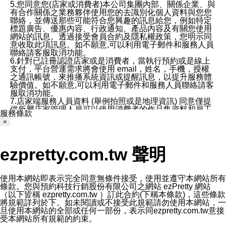
5.您同意您(店家或消費者)本公司集團內部、關係企業、與
有合作關係之業務夥伴使用您的去識別化個人資料與您您
聯絡，並傳送那些可能符合您興趣的訊息給您，例如特定
標題廣告、優惠內容、行政通知、產品內容及有關您使用
網站的訊息。透過接受會員合約及隱私權政策，您明示同
意收取此項訊息。如不願意,可以利用電子郵件和服務人員
聯絡請客服取消功能。
6.針對已註冊認證店家或是消費者，當執行預約或是線上
支付，平台營運需求將會使用 email，姓名，手機，授權
之通訊帳號，來推播系統資訊或提醒訊息，以提升服務體
驗價值。如不願意,可以利用電子郵件和服務人員聯絡請客
服取消功能。
7.店家端服務人員資料 (舉例拍照或是地理資訊) 同意僅提
供所屬店家管理人員可以使用消費者的作品集資料和員工
服務條款
打卡個人圖像行為。本公司及ezPretty平台不會做任何使
×
用。
三、本公司對您個人資料的揭露
1.基於現有服務平台的監管環境，預約科技保證不會揭露
ezpretty.com.tw 聲明
任何店家的營運資訊，且預約科技和店家均不能洩露消費
者的個人資料。然而，在某些情況下，本公司可能會因受
政府要求或法律規定，而被迫向政府或第三方提供資料。
第三方也可能非法地攔截或存取傳輸的私人通訊，或會員
使用本網站即表示完全同意無條件接受，使用並遵守本網站所有
可能濫用或誤用從本公司網站獲得的您的資料。因此，儘
條款。您與預約科技行銷股份有限公司之網站 ezPretty 網站
管本公司使用企業標準的保護措施來保護您的隱私，本公
（以下皆稱 ezpretty.com.tw ）訂此合約(下稱本條款)，這些條款
司並未承諾您的個人識別資料或私人通訊將永遠保密。
將規範詳列於下。如未閱讀或不接受此規範請勿使用本網站，一
2.根據本公司的政策，本公司不會將涉及您的個人識別資
旦使用本網站的全部或任何一部份，表示同ezpretty.com.tw意接
料出租或出售給第三方。
受本網站所有規範的約束。
3. 本公司、所屬集團、關係企業或與其合作行銷之第三方