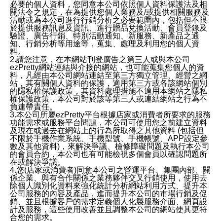
必要的個人資料，您同意本公司依照個人資料保護法及相
關法令之規定，在為提供您個人業務及/或提供相關服務及
活動或為本公司進行行銷分析之必要範圍內，包括但不限
於提供服務訊息及資訊、進行贈品兌換活動、會員登錄及
驗證、廣告行銷、特別活動通知、新服務、新產品之通
知、行銷分析等用途等，蒐集、處理及利用您的個人資
料。
2.請您注意，在本網站刊登廣告之第三人或與本公司
ezPretty網站連結與介接的網站，也可能蒐集您個人的資
料，凡經由本公司網站連結至第三方獨立管理、經營之網
站，其有關個人資料的保護，適用第三方或各該網站個別
的隱私權保護政策，其資料處理措施不適用本網站之隱私
權保護政策，本公司對於該等第三人或連結網站之行為不
負連帶責任。
3.本公司所屬ezPretty平台根據店家或消費者所要求的服務
功能需求或服務平台問題，本公司可使用您之前建立資料
及現在或過去在網站上的行為所取得之其他資料 (包括但
不限於手機作業系統、手機型號、手機帳號、APP設定參
數及其他資料)，來解決爭議、檢修障礙問題及執行本公司
的會員合約，本公司也有可能檢視多個會員以確認問題所
在或解決爭議。
4.您(店家或消費者)同意本公司之營運平台、集團內部、關
係企業、與有合作關係之業務夥伴交叉行銷使用，使用去
除個人識別化資料來強化統計分析網站利用方式、提升本
公司服務的內容及產品，進而提升本公司的市場行銷及促
銷、並且根據客戶的需求定義個人化製服務介面、網頁設
計及服務，這些使用改善並且調整本公司的網站使其更符
合您的需求。