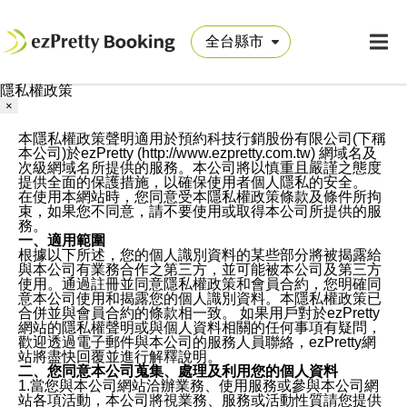
隱私權政策
×
本隱私權政策聲明適用於預約科技行銷股份有限公司(下稱
本公司)於ezPretty (http://www.ezpretty.com.tw) 網域名及
次級網域名所提供的服務。本公司將以慎重且嚴謹之態度
提供全面的保護措施，以確保使用者個人隱私的安全。
在使用本網站時，您同意受本隱私權政策條款及條件所拘
束，如果您不同意，請不要使用或取得本公司所提供的服
務。
一、適用範圍
根據以下所述，您的個人識別資料的某些部分將被揭露給
與本公司有業務合作之第三方，並可能被本公司及第三方
使用。通過註冊並同意隱私權政策和會員合約，您明確同
意本公司使用和揭露您的個人識別資料。本隱私權政策已
合併並與會員合約的條款相一致。 如果用戶對於ezPretty
網站的隱私權聲明或與個人資料相關的任何事項有疑問，
歡迎透過電子郵件與本公司的服務人員聯絡，ezPretty網
站將盡快回覆並進行解釋說明。
二、您同意本公司蒐集、處理及利用您的個人資料
1.當您與本公司網站洽辦業務、使用服務或參與本公司網
站各項活動，本公司將視業務、服務或活動性質請您提供