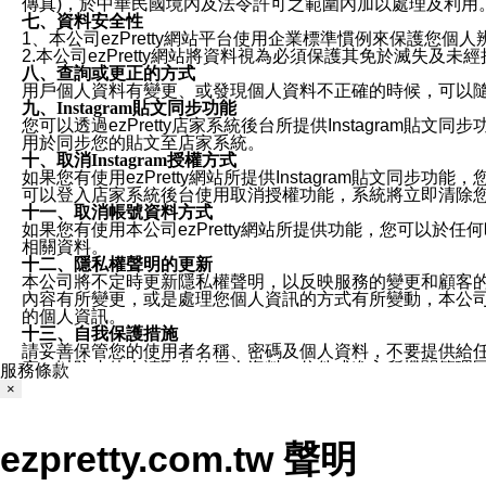
傳真)，於中華民國境內及法令許可之範圍內加以處理及利用
七、資料安全性
1、本公司ezPretty網站平台使用企業標準慣例來保護
2.本公司ezPretty網站將資料視為必須保護其免於滅
八、查詢或更正的方式
用戶個人資料有變更、或發現個人資料不正確的時候，可以隨時
九、Instagram貼文同步功能
您可以透過ezPretty店家系統後台所提供Instagram貼文同
用於同步您的貼文至店家系統。
十、取消Instagram授權方式
如果您有使用ezPretty網站所提供Instagram貼文同
可以登入店家系統後台使用取消授權功能，系統將立即清除您的
十一、取消帳號資料方式
如果您有使用本公司ezPretty網站所提供功能，您可以於任何
相關資料。
十二、隱私權聲明的更新
本公司將不定時更新隱私權聲明，以反映服務的變更和顧客的意見反
內容有所變更，或是處理您個人資訊的方式有所變動，本公司一
的個人資訊。
十三、自我保護措施
請妥善保管您的使用者名稱、密碼及個人資料，不要提供給
窗，以防止他人讀取您的個人資料、信件或進入所機關管理
服務條款
十四、傳送宣傳本站資訊或電子郵件之政策
×
您同意本公司網站，透過您所提供的郵件地址與您取得聯絡
停止接收這些資料或電子郵件。
十五、訊息通知
ezpretty.com.tw 聲明
本公司/本服務將以通知型訊息傳送重要訊息給您。即使未加
本公司/本服務傳送之通知型訊息以對您有效且重要的訊息為