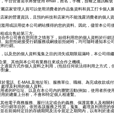
，平台營運需求將會使用 email，姓名，手機，授權之通訊
供所屬店家管理人員可以使用消費者的作品集資料和員工打卡個人圖像
何店家的營運資訊，且預約科技和店家均不能洩露消費者的個人
能濫用或誤用從本公司網站獲得的您的資料。因此，儘管本公司
出租或出售給第三方。
業務合作公司會在您同意之情形下，始得利用您的個人資料於行銷
用。如您拒絕接受行銷服務或嗣後欲拒絕時，均可隨時通知本公
資料行銷。
內，以及您的個人資料蒐集之目的消失或期限屆滿時，本公司得
係企業、其他與本公司有業務往來或合作之機構。
技之適當方式作個人資料之利用，(包括任何依法得利用之方式，
作對象。
限於電話、E-MAIL及地址等)、服務單位、職稱、為完成收款
、處理及利用的個人資料。
使用者的IP位址、以及在本公司內的瀏覽活動(例如，使用者所使
僅用於總量上分析，不會和特定個人相連繫。
及其他電子商務服務、履行法定或合約義務、保護當事人及相關
公司行銷等目的，依照各該服務之性質，蒐集、處理及利用您的
，並在前揭特定目的存續期間及法令規定之期間內，以有利於達成