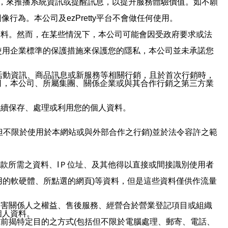
帳號，來推播系統資訊或提醒訊息，以提升服務體驗價值。如不願
行為。本公司及ezPretty平台不會做任何使用。
資料。然而，在某些情況下，本公司可能會因受政府要求或法
使用企業標準的保護措施來保護您的隱私，本公司並未承諾您
活動資訊、商品訊息或新服務等相關行銷，且於首次行銷時，
司，本公司、所屬集團、關係企業或與其合作行銷之第三方業
繼續保存、處理或利用您的個人資料。
但不限於使用於本網站或與外部合作之行銷)並於法令容許之範
或付款所需之資料、IＰ位址、及其他得以直接或間接識別使用者
用的軟硬體、所點選的網頁)等資料，但是這些資料僅供作流量
利害關係人之權益、售後服務、經營合於營業登記項目或組織
個人資料。
前揭特定目的之方式(包括但不限於電腦處理、郵寄、電話、