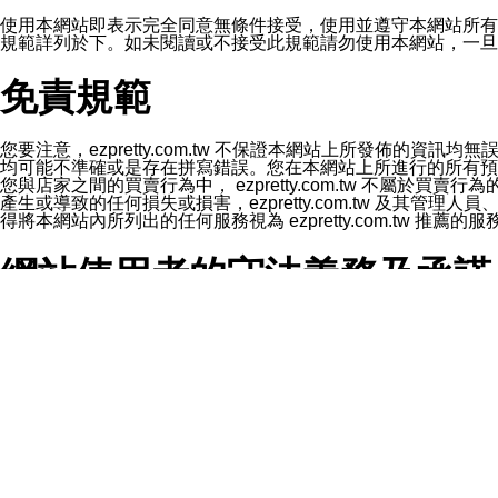
1.LINE 帳號設定的電話號碼與本公司/本服務所傳來的電話
2.該 LINE 帳號已在 LINE APP 設定中，同意接收通知型訊
使用本網站即表示完全同意無條件接受，使用並遵守本網站所有條款。您與
3.LINE 帳號未封鎖傳送訊息之 LINE 官方帳號。
規範詳列於下。如未閱讀或不接受此規範請勿使用本網站，一旦使用本
欲變更通知型訊息的設定，操作如下：
1.點選「主頁」＞「設定」
免責規範
2.點選「隱私設定」
3.點選「提供使用資料」
4.點選「LINE通知型訊息」
5.開關「接收LINE通知型訊息」
您要注意，ezpretty.com.tw 不保證本網站上所發佈
❗️關閉「接收通知型訊息」後，將不會接收到來自任何企業
均可能不準確或是存在拼寫錯誤。您在本網站上所進行的所有預訂服務均是與
您與店家之間的買賣行為中， ezpretty.com.tw 不
產生或導致的任何損失或損害，ezpretty.com.tw 及其管理
得將本網站內所列出的任何服務視為 ezpretty.com.tw 推
網站使用者的守法義務及承諾
本條款構成您與 ezPretty 間之有效契約。 本條款中如
年齡和責任
你向 ezpretty.com.tw您確認您已經達到使用本網站
網站時所產生的交易責任。