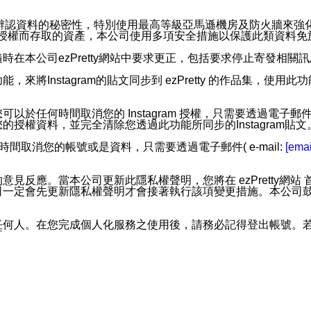
。
您個人辨認資料的秘密性，特別使用最高等級亞馬遜機房及防火牆來
失及未經授權而存取的資產，本公司使用多項安全措施以保護此類資料
在本公司ezPretty網站中要求更正，包括要求停止寄發相關
步功能，來將Instagram的貼文同步到 ezPretty 的作品集，使
步功能，您可以於任何時間取消您的 Instagram 授權，只需要
授權資料，並完全清除您透過此功能所同步的Instagram貼文
時間取消您的帳號或是資料，只需要透過電子郵件( e-mail:
[emai
應。當本公司更新此隱私權聲明，您將在 ezPretty網站 首頁
定會先更新隱私權聲明才會接著執行該項變更措施。本公司鼓勵您定
任何人。在您完成個人化服務之使用後，請務必記得登出帳號。
區。
並傳送或宣傳本網站各項服務之資料或電子郵件供您參考。您能
入本公司/本服務好友，您仍可接收到通知型訊息。
限，以廣告或其他目的的訊息皆不會被傳送。滿足以下三個條件