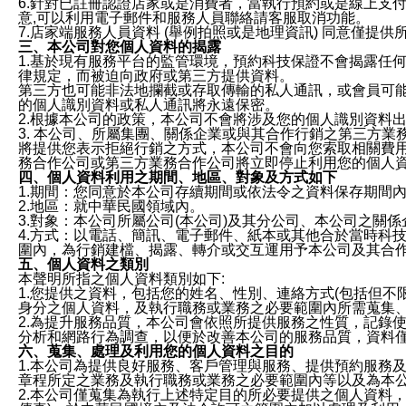
6.針對已註冊認證店家或是消費者，當執行預約或是線上支付
意,可以利用電子郵件和服務人員聯絡請客服取消功能。
7.店家端服務人員資料 (舉例拍照或是地理資訊) 同意僅提
三、本公司對您個人資料的揭露
1.基於現有服務平台的監管環境，預約科技保證不會揭露任
律規定，而被迫向政府或第三方提供資料。
第三方也可能非法地攔截或存取傳輸的私人通訊，或會員可
的個人識別資料或私人通訊將永遠保密。
2.根據本公司的政策，本公司不會將涉及您的個人識別資料
3. 本公司、所屬集團、關係企業或與其合作行銷之第三方
將提供您表示拒絕行銷之方式，本公司不會向您索取相關費
務合作公司或第三方業務合作公司將立即停止利用您的個人
四、個人資料利用之期間、地區、對象及方式如下
1.期間：您同意於本公司存續期間或依法令之資料保存期間
2.地區：就中華民國領域內。
3.對象：本公司所屬公司(本公司)及其分公司、本公司之關
4.方式：以電話、簡訊、電子郵件、紙本或其他合於當時科
圍內，為行銷建檔、揭露、轉介或交互運用予本公司及其合
五、個人資料之類別
本聲明所指之個人資料類別如下:
1.您提供之資料，包括您的姓名、性別、連絡方式(包括但不
身分之個人資料，及執行職務或業務之必要範圍內所需蒐集
2.為提升服務品質，本公司會依照所提供服務之性質，記錄
分析和網路行為調查，以便於改善本公司的服務品質，資料
六、蒐集、處理及利用您的個人資料之目的
1.本公司為提供良好服務、客戶管理與服務、提供預約服務
章程所定之業務及執行職務或業務之必要範圍內等以及為本
2.本公司僅蒐集為執行上述特定目的所必要提供之個人資料