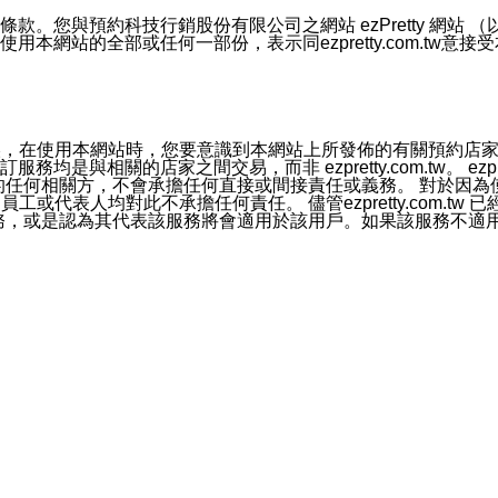
號碼比對相符。
息。
預約科技行銷股份有限公司之網站 ezPretty 網站 （以下皆稱 
網站的全部或任何一部份，表示同ezpretty.com.tw意
的資訊均無誤，在使用本網站時，您要意識到本網站上所發佈的有關預
官方帳號或認證官方帳號的通知型訊息。
相關的店家之間交易，而非 ezpretty.com.tw。 ezpr
屬於買賣行為的任何相關方，不會承擔任何直接或間接責任或義務。 
人員、員工或代表人均對此不承擔任何責任。 儘管ezpretty.co
薦的服務，或是認為其代表該服務將會適用於該用戶。如果該服務不適用於您，
有一部無效時，不影響其他條款之效力。 本條款如有未盡之處，雙方
的合法年齡。可以針對您在使用本網站時產生的任何責任，形成有約束