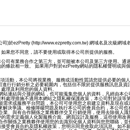
retty (http://www.ezpretty.com.tw) 網
，如果您不同意，請不要使用或取得本公司所提供的服務。
本公司有業務合作之第三方，並可能被本公司及第三方使用。通
條款相一致。 如果用戶對於ezPretty網站的隱私權聲明或
各項活動，本公司將視業務、服務或活動性質請您提供必要的個
公司進行行銷分析之必要範圍內，包括但不限於提供服務訊息及資
、處理及利用您的個人資料。
etty網站連結與介接的網站，也可能蒐集您個人的資料，凡經由
資料處理措施不適用本網站之隱私權保護政策，本公司對於該等
服務功能需求或服務平台問題，本公司可使用您之前建立資料及現在
，來解決爭議、檢修障礙問題及執行本公司的會員合約，本公司
關係企業、與有合作關係之業務夥伴交叉行銷使用，使用去除個人
戶的需求定義個人化製服務介面、網頁設計及服務，這些使用改
與有合作關係之業務夥伴使用您的去識別化個人資料與您您聯絡，
接受會員合約及隱私權政策，您明示同意收取此項訊息。如不願