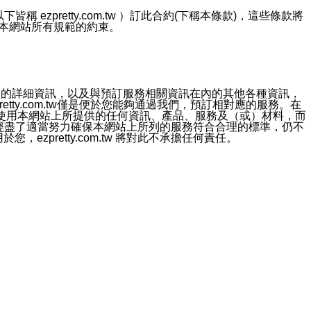
ezpretty.com.tw ）訂此合約(下稱本條款)，這些條款將
接受本網站所有規範的約束。
約店家的詳細資訊，以及與預訂服務相關資訊在內的其他各種資訊，
etty.com.tw僅是便於您能夠通過我們，預訂相對應的服務。在
對於因為使用本網站上所提供的任何資訊、產品、服務及（或）材料，而
m.tw 已經盡了適當努力確保本網站上所列的服務符合合理的標準，仍不
ezpretty.com.tw 將對此不承擔任何責任。
均應依誠實信用、平等互惠原則，共商解決之道。
力的法律責任。您理解使用本網站時及他人使用您的登錄資訊使用本