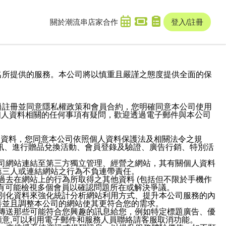
關於潮流串
店家合作
登入/註冊
域名及次級網域名所提供的服務。本公司將以慎重且嚴謹之態度提供全面的保
過註冊並同意隱私權政策和會員合約，您明確同意本公司使用
與個人資料相關的任何事項有疑問，歡迎透過電子郵件與本公司
人資料，您同意本公司依照個人資料保護法及相關法令之規
訊、進行贈品兌換活動、會員登錄及驗證、廣告行銷、特別活
本公司網站連結至第三方獨立管理、經營之網站，其有關個人資料
第三人或連結網站之行為不負連帶責任。
或過去在網站上的行為所取得之其他資料 (包括但不限於手機作
也有可能檢視多個會員以確認問題所在或解決爭議。
識別化資料來強化統計分析網站利用方式、提升本公司服務的內
善並且調整本公司的網站使其更符合您的需求。
並傳送那些可能符合您興趣的訊息給您，例如特定標題廣告、優
意,可以利用電子郵件和服務人員聯絡請客服取消功能。