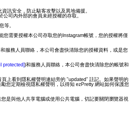
強化資訊安全，防止駭客攻擊以及異地備援。
免於公司內外部的會員未經授權的存取。
訊息等。
用此功能您需要授權本公司存取您的Instagram帳號，您的授權將僅
透過電子郵件和服務人員聯絡，本公司會盡快清除您的授權資料，或是您
。
l protected]
)和服務人員聯絡，本公司會盡快清除您的帳號和
上看到隱私權聲明連結旁的 "updated" 註記。如果聲明的
期檢視隱私權聲明，以得知 ezPretty 網站如何保護您
若您是與他人共享電腦或使用公共電腦，切記要關閉瀏覽器視
依照該資料或電子郵件所指示之方法、說明或功能連結，隨時
者，將可收到通知型訊息。