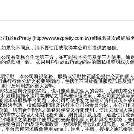
retty (http://www.ezpretty.com.tw) 網
，如果您不同意，請不要使用或取得本公司所提供的服務。
本公司有業務合作之第三方，並可能被本公司及第三方使用。通
條款相一致。 如果用戶對於ezPretty網站的隱私權聲明或
各項活動，本公司將視業務、服務或活動性質請您提供必要的個
公司進行行銷分析之必要範圍內，包括但不限於提供服務訊息及資
、處理及利用您的個人資料。
etty網站連結與介接的網站，也可能蒐集您個人的資料，凡經由
資料處理措施不適用本網站之隱私權保護政策，本公司對於該等
服務功能需求或服務平台問題，本公司可使用您之前建立資料及現在
，來解決爭議、檢修障礙問題及執行本公司的會員合約，本公司
關係企業、與有合作關係之業務夥伴交叉行銷使用，使用去除個人
戶的需求定義個人化製服務介面、網頁設計及服務，這些使用改
與有合作關係之業務夥伴使用您的去識別化個人資料與您您聯絡，
接受會員合約及隱私權政策，您明示同意收取此項訊息。如不願
，平台營運需求將會使用 email，姓名，手機，授權之通訊