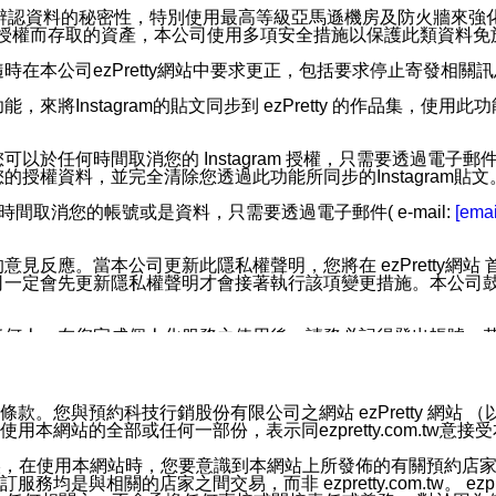
您個人辨認資料的秘密性，特別使用最高等級亞馬遜機房及防火牆來
失及未經授權而存取的資產，本公司使用多項安全措施以保護此類資料
在本公司ezPretty網站中要求更正，包括要求停止寄發相關
步功能，來將Instagram的貼文同步到 ezPretty 的作品集，使
步功能，您可以於任何時間取消您的 Instagram 授權，只需要
授權資料，並完全清除您透過此功能所同步的Instagram貼文
時間取消您的帳號或是資料，只需要透過電子郵件( e-mail:
[emai
應。當本公司更新此隱私權聲明，您將在 ezPretty網站 首頁
定會先更新隱私權聲明才會接著執行該項變更措施。本公司鼓勵您定
任何人。在您完成個人化服務之使用後，請務必記得登出帳號。
區。
並傳送或宣傳本網站各項服務之資料或電子郵件供您參考。您能
預約科技行銷股份有限公司之網站 ezPretty 網站 （以下皆稱 
網站的全部或任何一部份，表示同ezpretty.com.tw意
入本公司/本服務好友，您仍可接收到通知型訊息。
限，以廣告或其他目的的訊息皆不會被傳送。滿足以下三個條件
的資訊均無誤，在使用本網站時，您要意識到本網站上所發佈的有關預
號碼比對相符。
相關的店家之間交易，而非 ezpretty.com.tw。 ezpr
息。