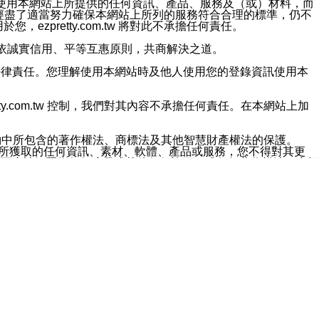
對於因為使用本網站上所提供的任何資訊、產品、服務及（或）材料，而
m.tw 已經盡了適當努力確保本網站上所列的服務符合合理的標準，仍不
ezpretty.com.tw 將對此不承擔任何責任。
均應依誠實信用、平等互惠原則，共商解決之道。
力的法律責任。您理解使用本網站時及他人使用您的登錄資訊使用本
ty.com.tw 控制，我們對其內容不承擔任何責任。在本網站上加
約中所包含的著作權法、商標法及其他智慧財產權法的保護。
網站上所獲取的任何資訊、素材、軟體、產品或服務，您不得對其更
不應被解釋為任何暗示或其他任何許可，或任何著作權法、商標
違反此規定，我們將追究其法律責任。
任何損失、責任及協力廠商的任何索賠或要求（包括律師費），將由
站而獲取到的資訊，而導致您遭受的任何風險或損失，將由您自
用本網站而造成的任何損失負責，同時，您會在此放棄有關此損失的所有及
伺服器不會發生缺陷，其中包括但不僅限於病毒或其他有害元素。對於
w 控制範圍的任何病毒感染、BUG、篡改、技術故障、錯誤、遺
有明示、暗示或法定及其他聲明、保證和條款均予以最大限度的排除，
定目的等。 ezpretty.com.tw 不能持續或在某階段
方便目的，其不應影響這些條款的範圍或意義，或是產生其他的
或任何協力廠商承擔任何責任。 在每次訪問網站時，您應檢查一下這