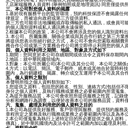
7.店家端服務人員資料 (舉例拍照或是地理資訊) 同意僅提
三、本公司對您個人資料的揭露
1.基於現有服務平台的監管環境，預約科技保證不會揭露任
律規定，而被迫向政府或第三方提供資料。
第三方也可能非法地攔截或存取傳輸的私人通訊，或會員可
的個人識別資料或私人通訊將永遠保密。
2.根據本公司的政策，本公司不會將涉及您的個人識別資料
3. 本公司、所屬集團、關係企業或與其合作行銷之第三方
將提供您表示拒絕行銷之方式，本公司不會向您索取相關費
務合作公司或第三方業務合作公司將立即停止利用您的個人
四、個人資料利用之期間、地區、對象及方式如下
1.期間：您同意於本公司存續期間或依法令之資料保存期間
2.地區：就中華民國領域內。
3.對象：本公司所屬公司(本公司)及其分公司、本公司之關
4.方式：以電話、簡訊、電子郵件、紙本或其他合於當時科
圍內，為行銷建檔、揭露、轉介或交互運用予本公司及其合
五、個人資料之類別
本聲明所指之個人資料類別如下:
1.您提供之資料，包括您的姓名、性別、連絡方式(包括但不
身分之個人資料，及執行職務或業務之必要範圍內所需蒐集
2.為提升服務品質，本公司會依照所提供服務之性質，記錄
分析和網路行為調查，以便於改善本公司的服務品質，資料
六、蒐集、處理及利用您的個人資料之目的
1.本公司為提供良好服務、客戶管理與服務、提供預約服務
章程所定之業務及執行職務或業務之必要範圍內等以及為本
2.本公司僅蒐集為執行上述特定目的所必要提供之個人資料
傳真)，於中華民國境內及法令許可之範圍內加以處理及利用
七、資料安全性