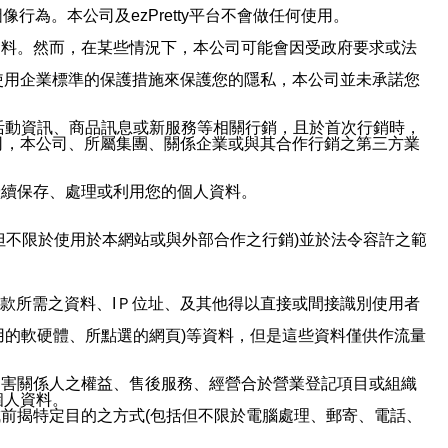
行為。本公司及ezPretty平台不會做任何使用。
資料。然而，在某些情況下，本公司可能會因受政府要求或法
使用企業標準的保護措施來保護您的隱私，本公司並未承諾您
活動資訊、商品訊息或新服務等相關行銷，且於首次行銷時，
司，本公司、所屬集團、關係企業或與其合作行銷之第三方業
繼續保存、處理或利用您的個人資料。
但不限於使用於本網站或與外部合作之行銷)並於法令容許之範
或付款所需之資料、IＰ位址、及其他得以直接或間接識別使用者
用的軟硬體、所點選的網頁)等資料，但是這些資料僅供作流量
利害關係人之權益、售後服務、經營合於營業登記項目或組織
個人資料。
前揭特定目的之方式(包括但不限於電腦處理、郵寄、電話、