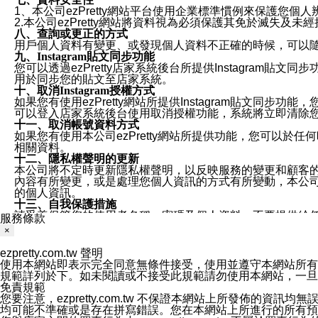
1、本公司ezPretty網站平台使用企業標準慣例來保護
2.本公司ezPretty網站將資料視為必須保護其免於滅
八、查詢或更正的方式
用戶個人資料有變更、或發現個人資料不正確的時候，可以隨時
九、Instagram貼文同步功能
您可以透過ezPretty店家系統後台所提供Instagram貼文同
用於同步您的貼文至店家系統。
十、取消Instagram授權方式
如果您有使用ezPretty網站所提供Instagram貼文同
可以登入店家系統後台使用取消授權功能，系統將立即清除您的
十一、取消帳號資料方式
如果您有使用本公司ezPretty網站所提供功能，您可以於任何
相關資料。
十二、隱私權聲明的更新
本公司將不定時更新隱私權聲明，以反映服務的變更和顧客的意見反
內容有所變更，或是處理您個人資訊的方式有所變動，本公司一
的個人資訊。
十三、自我保護措施
請妥善保管您的使用者名稱、密碼及個人資料，不要提供給
服務條款
窗，以防止他人讀取您的個人資料、信件或進入所機關管理
×
十四、傳送宣傳本站資訊或電子郵件之政策
您同意本公司網站，透過您所提供的郵件地址與您取得聯絡
ezpretty.com.tw 聲明
停止接收這些資料或電子郵件。
使用本網站即表示完全同意無條件接受，使用並遵守本網站所有條款。您與
十五、訊息通知
規範詳列於下。如未閱讀或不接受此規範請勿使用本網站，一旦使用本
本公司/本服務將以通知型訊息傳送重要訊息給您。即使未加
免責規範
本公司/本服務傳送之通知型訊息以對您有效且重要的訊息為
您要注意，ezpretty.com.tw 不保證本網站上所發佈
1.LINE 帳號設定的電話號碼與本公司/本服務所傳來的電話
均可能不準確或是存在拼寫錯誤。您在本網站上所進行的所有預訂服務均是與
2.該 LINE 帳號已在 LINE APP 設定中，同意接收通知型訊