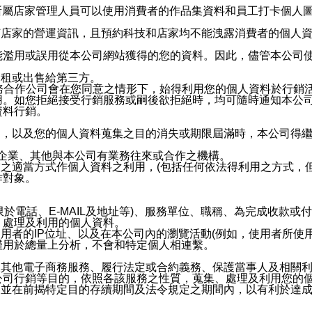
供所屬店家管理人員可以使用消費者的作品集資料和員工打卡個人圖像
何店家的營運資訊，且預約科技和店家均不能洩露消費者的個人
能濫用或誤用從本公司網站獲得的您的資料。因此，儘管本公司
出租或出售給第三方。
業務合作公司會在您同意之情形下，始得利用您的個人資料於行銷
用。如您拒絕接受行銷服務或嗣後欲拒絕時，均可隨時通知本公
資料行銷。
內，以及您的個人資料蒐集之目的消失或期限屆滿時，本公司得
係企業、其他與本公司有業務往來或合作之機構。
技之適當方式作個人資料之利用，(包括任何依法得利用之方式，
作對象。
限於電話、E-MAIL及地址等)、服務單位、職稱、為完成收款
、處理及利用的個人資料。
使用者的IP位址、以及在本公司內的瀏覽活動(例如，使用者所使
僅用於總量上分析，不會和特定個人相連繫。
及其他電子商務服務、履行法定或合約義務、保護當事人及相關
公司行銷等目的，依照各該服務之性質，蒐集、處理及利用您的
，並在前揭特定目的存續期間及法令規定之期間內，以有利於達成
。