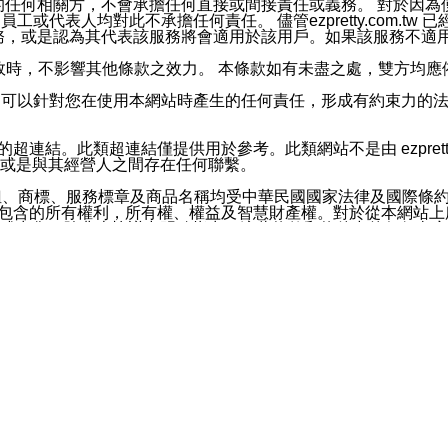
屬於買賣行為的任何相關方，不會承擔任何直接或間接責任或義務。 
人員、員工或代表人均對此不承擔任何責任。 儘管ezpretty.co
薦的服務，或是認為其代表該服務將會適用於該用戶。如果該服務不適用於您，
有一部無效時，不影響其他條款之效力。 本條款如有未盡之處，雙方
的合法年齡。可以針對您在使用本網站時產生的任何責任，形成有約束
官方帳號或認證官方帳號的通知型訊息。
網站的超連結。此類超連結僅提供用於參考。此類網站不是由 ezpret
或是與其經營人之間存在任何聯繫。
鈕、商標、服務標章及商品名稱均受中華民國國家法律及國際條
這些素材中所包含的所有權利，所有權、權益及智慧財產權。對於從本
或出售。除非本協議中明確指出，這些條款和條件中的任何內容
或任何協力廠商的業主權益中規定的任何權利的推斷結果。 如有任何人
其分公司、所屬機構、管理人員、代理人及其他合作夥伴和員工遭受的
構、管理人員、代理人及其他合作夥伴和員工不受損失。
依賴本網站上所提供的資訊、產品、服務或素材或通過使用本網
etty.com.tw提供電信及網路服務的提供商不會因您使用或不能使
etty.com.tw 不聲明、保證或承諾本網站或支持該網站的
影響本網站任何部分正常運行，且超出ezpretty.com.t
com.tw 不承擔任何責任。 在適用法律許可的最大範圍內，所
諾，其中包括但不僅限於其精確性、完整性或適銷性、品質或適用於特
些條款或是這些條款相關的權利。這些條款中使用的標題僅為了
款之內容及本網站上內容而不另行通知，同時，不對您、其他任何用戶