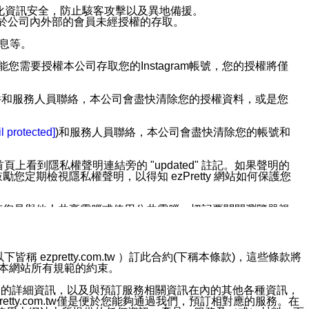
強化資訊安全，防止駭客攻擊以及異地備援。
免於公司內外部的會員未經授權的存取。
訊息等。
用此功能您需要授權本公司存取您的Instagram帳號，您的授權將僅
透過電子郵件和服務人員聯絡，本公司會盡快清除您的授權資料，或是您
。
l protected]
)和服務人員聯絡，本公司會盡快清除您的帳號和
上看到隱私權聲明連結旁的 "updated" 註記。如果聲明的
期檢視隱私權聲明，以得知 ezPretty 網站如何保護您
若您是與他人共享電腦或使用公共電腦，切記要關閉瀏覽器視
依照該資料或電子郵件所指示之方法、說明或功能連結，隨時
ezpretty.com.tw ）訂此合約(下稱本條款)，這些條款將
接受本網站所有規範的約束。
者，將可收到通知型訊息。
約店家的詳細資訊，以及與預訂服務相關資訊在內的其他各種資訊，
etty.com.tw僅是便於您能夠通過我們，預訂相對應的服務。在