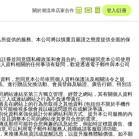
關於潮流串
店家合作
登入/註冊
域名及次級網域名所提供的服務。本公司將以慎重且嚴謹之態度提供全面的保
過註冊並同意隱私權政策和會員合約，您明確同意本公司使用
與個人資料相關的任何事項有疑問，歡迎透過電子郵件與本公司
人資料，您同意本公司依照個人資料保護法及相關法令之規
訊、進行贈品兌換活動、會員登錄及驗證、廣告行銷、特別活
本公司網站連結至第三方獨立管理、經營之網站，其有關個人資料
第三人或連結網站之行為不負連帶責任。
或過去在網站上的行為所取得之其他資料 (包括但不限於手機作
也有可能檢視多個會員以確認問題所在或解決爭議。
識別化資料來強化統計分析網站利用方式、提升本公司服務的內
善並且調整本公司的網站使其更符合您的需求。
並傳送那些可能符合您興趣的訊息給您，例如特定標題廣告、優
意,可以利用電子郵件和服務人員聯絡請客服取消功能。
帳號，來推播系統資訊或提醒訊息，以提升服務體驗價值。如不願