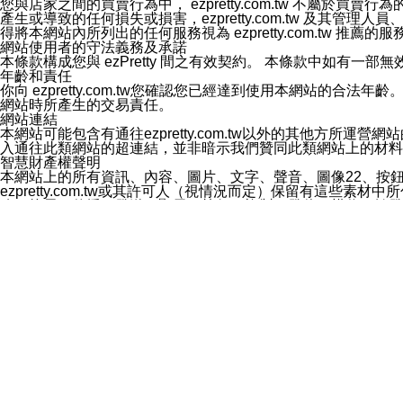
您與店家之間的買賣行為中， ezpretty.com.tw 不
3.LINE 帳號未封鎖傳送訊息之 LINE 官方帳號。
產生或導致的任何損失或損害，ezpretty.com.tw 及其管理
欲變更通知型訊息的設定，操作如下：
得將本網站內所列出的任何服務視為 ezpretty.com.tw 推
1.點選「主頁」＞「設定」
網站使用者的守法義務及承諾
2.點選「隱私設定」
本條款構成您與 ezPretty 間之有效契約。 本條款中如
3.點選「提供使用資料」
年齡和責任
4.點選「LINE通知型訊息」
你向 ezpretty.com.tw您確認您已經達到使用本網站
5.開關「接收LINE通知型訊息」
網站時所產生的交易責任。
❗️關閉「接收通知型訊息」後，將不會接收到來自任何企業
網站連結
本網站可能包含有通往ezpretty.com.tw以外的其他方所運營
入通往此類網站的超連結，並非暗示我們贊同此類網站上的材料
智慧財產權聲明
本網站上的所有資訊、內容、圖片、文字、聲音、圖像22、按
ezpretty.com.tw或其許可人（視情況而定）保留有
改、拷貝、傳播、發送、顯示、執行、複製、發佈、模仿、轉發
法或其他智慧財產權或 ezpretty.com.tw、其許可人
賠償
您同意因您使用本網站，而導致 ezpretty.com.tw、
您承擔賠償並保證 ezpretty.com.tw、其分公司、所屬機
免責聲明
您對本網站的所有使用均由您自擔風險。 因下載使用、參考或
己承擔全部責任。您同意 ezpretty.com.tw 及向ezpr
全部的索賠權利，無論是基於合約、侵權行為或其他依據。 ezpr
那些可損害或影響本網站管理、安全性、公正性和完整性，或是損害或
漏、中斷、刪除、缺陷、延遲或任何事件或事故，ezpretty.
其中包括但不僅限於有關本網站上服務、資訊及（或）聲明的保證或承
時間內對任一條款或多條條款的強制實施，不得將此視為放棄這
法律效應。 ezpretty.com.tw有權隨時變更本使用條