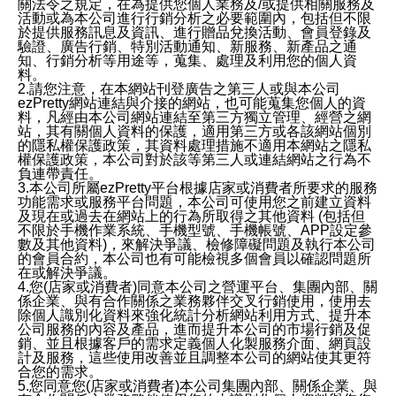
關法令之規定，在為提供您個人業務及/或提供相關服務及
活動或為本公司進行行銷分析之必要範圍內，包括但不限
於提供服務訊息及資訊、進行贈品兌換活動、會員登錄及
驗證、廣告行銷、特別活動通知、新服務、新產品之通
知、行銷分析等用途等，蒐集、處理及利用您的個人資
料。
2.請您注意，在本網站刊登廣告之第三人或與本公司
ezPretty網站連結與介接的網站，也可能蒐集您個人的資
料，凡經由本公司網站連結至第三方獨立管理、經營之網
站，其有關個人資料的保護，適用第三方或各該網站個別
的隱私權保護政策，其資料處理措施不適用本網站之隱私
權保護政策，本公司對於該等第三人或連結網站之行為不
負連帶責任。
3.本公司所屬ezPretty平台根據店家或消費者所要求的服務
功能需求或服務平台問題，本公司可使用您之前建立資料
及現在或過去在網站上的行為所取得之其他資料 (包括但
不限於手機作業系統、手機型號、手機帳號、APP設定參
數及其他資料)，來解決爭議、檢修障礙問題及執行本公司
的會員合約，本公司也有可能檢視多個會員以確認問題所
在或解決爭議。
4.您(店家或消費者)同意本公司之營運平台、集團內部、關
係企業、與有合作關係之業務夥伴交叉行銷使用，使用去
除個人識別化資料來強化統計分析網站利用方式、提升本
公司服務的內容及產品，進而提升本公司的市場行銷及促
銷、並且根據客戶的需求定義個人化製服務介面、網頁設
計及服務，這些使用改善並且調整本公司的網站使其更符
合您的需求。
5.您同意您(店家或消費者)本公司集團內部、關係企業、與