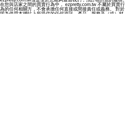
料於行銷活動資訊、商品訊息或新服務等相關行銷，且於
在您與店家之間的買賣行為中， ezpretty.com.tw 不屬於買賣行
首次行銷時，將提供您表示拒絕行銷之方式，本公司不會
為的任何相關方，不會承擔任何直接或間接責任或義務。 對於
向您索取相關費用。如您拒絕接受行銷服務或嗣後欲拒絕
因為使用本網站上所提供的任何資訊、產品、服務及（或）材
時，均可隨時通知本公司，本公司、所屬集團、關係企業
料，而產生或導致的任何損失或損害，ezpretty.com.tw 及其管
或與其合作行銷之第三方業務合作公司或第三方業務合作
理人員、員工或代表人均對此不承擔任何責任。 儘管
公司將立即停止利用您的個人資料行銷。
ezpretty.com.tw 已經盡了適當努力確保本網站上所列的服務符
四、個人資料利用之期間、地區、對象及方式如下
合合理的標準，仍不得將本網站內所列出的任何服務視為
1.期間：您同意於本公司存續期間或依法令之資料保存期
ezpretty.com.tw 推薦的服務，或是認為其代表該服務將會適用
間內，以及您的個人資料蒐集之目的消失或期限屆滿時，
於該用戶。如果該服務不適用於您，ezpretty.com.tw 將對此不
本公司得繼續保存、處理或利用您的個人資料。
承擔任何責任。
2.地區：就中華民國領域內。
網站使用者的守法義務及承諾
3.對象：本公司所屬公司(本公司)及其分公司、本公司之關
本條款構成您與 ezPretty 間之有效契約。 本條款中如有一部無
係企業、其他與本公司有業務往來或合作之機構。
效時，不影響其他條款之效力。 本條款如有未盡之處，雙方均
4.方式：以電話、簡訊、電子郵件、紙本或其他合於當時
應依誠實信用、平等互惠原則，共商解決之道。
科技之適當方式作個人資料之利用，(包括任何依法得利用
年齡和責任
之方式，但不限於使用於本網站或與外部合作之行銷)並於
你向 ezpretty.com.tw您確認您已經達到使用本網站的合法年
法令容許之範圍內，為行銷建檔、揭露、轉介或交互運用
齡。可以針對您在使用本網站時產生的任何責任，形成有約束力
予本公司及其合作對象。
的法律責任。您理解使用本網站時及他人使用您的登錄資訊使用
五、個人資料之類別
本網站時所產生的交易責任。
本聲明所指之個人資料類別如下:
網站連結
1.您提供之資料，包括您的姓名、性別、連絡方式(包括但
本網站可能包含有通往ezpretty.com.tw以外的其他方所運營網站
不限於電話、E-MAIL及地址等)、服務單位、職稱、為完
的超連結。此類超連結僅提供用於參考。此類網站不是由
成收款或付款所需之資料、IＰ位址、及其他得以直接或間
ezpretty.com.tw 控制，我們對其內容不承擔任何責任。在本網
接識別使用者身分之個人資料，及執行職務或業務之必要
站上加入通往此類網站的超連結，並非暗示我們贊同此類網站上
範圍內所需蒐集、處理及利用的個人資料。
的材料或是與其經營人之間存在任何聯繫。
2.為提升服務品質，本公司會依照所提供服務之性質，記
智慧財產權聲明
錄使用者的IP位址、以及在本公司內的瀏覽活動(例如，使
本網站上的所有資訊、內容、圖片、文字、聲音、圖像22、按
用者所使用的軟硬體、所點選的網頁)等資料，但是這些資
鈕、商標、服務標章及商品名稱均受中華民國國家法律及國際條