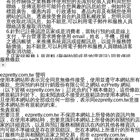
有合作關係之業務夥伴使用您的去識別化個人資料與您您
聯絡，並傳送那些可能符合您興趣的訊息給您，例如特定
標題廣告、優惠內容、行政通知、產品內容及有關您使用
網站的訊息。透過接受會員合約及隱私權政策，您明示同
意收取此項訊息。如不願意,可以利用電子郵件和服務人員
聯絡請客服取消功能。
6.針對已註冊認證店家或是消費者，當執行預約或是線上
支付，平台營運需求將會使用 email，姓名，手機，授權
之通訊帳號，來推播系統資訊或提醒訊息，以提升服務體
驗價值。如不願意,可以利用電子郵件和服務人員聯絡請客
服取消功能。
7.店家端服務人員資料 (舉例拍照或是地理資訊) 同意僅提
服務條款
供所屬店家管理人員可以使用消費者的作品集資料和員工
×
打卡個人圖像行為。本公司及ezPretty平台不會做任何使
用。
ezpretty.com.tw 聲明
三、本公司對您個人資料的揭露
使用本網站即表示完全同意無條件接受，使用並遵守本網站所有
1.基於現有服務平台的監管環境，預約科技保證不會揭露
條款。您與預約科技行銷股份有限公司之網站 ezPretty 網站
任何店家的營運資訊，且預約科技和店家均不能洩露消費
（以下皆稱 ezpretty.com.tw ）訂此合約(下稱本條款)，這些條款
者的個人資料。然而，在某些情況下，本公司可能會因受
將規範詳列於下。如未閱讀或不接受此規範請勿使用本網站，一
政府要求或法律規定，而被迫向政府或第三方提供資料。
旦使用本網站的全部或任何一部份，表示同ezpretty.com.tw意接
第三方也可能非法地攔截或存取傳輸的私人通訊，或會員
受本網站所有規範的約束。
可能濫用或誤用從本公司網站獲得的您的資料。因此，儘
免責規範
管本公司使用企業標準的保護措施來保護您的隱私，本公
您要注意，ezpretty.com.tw 不保證本網站上所發佈的資訊均無
司並未承諾您的個人識別資料或私人通訊將永遠保密。
誤，在使用本網站時，您要意識到本網站上所發佈的有關預約店
2.根據本公司的政策，本公司不會將涉及您的個人識別資
家的詳細資訊，以及與預訂服務相關資訊在內的其他各種資訊，
料出租或出售給第三方。
均可能不準確或是存在拼寫錯誤。您在本網站上所進行的所有預
3. 本公司、所屬集團、關係企業或與其合作行銷之第三方
訂服務均是與相關的店家之間交易，而非 ezpretty.com.tw。
業務合作公司會在您同意之情形下，始得利用您的個人資
ezpretty.com.tw僅是便於您能夠通過我們，預訂相對應的服務。