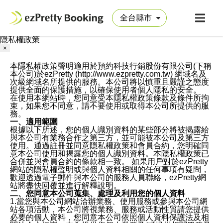
隱私權政策
×
本隱私權政策聲明適用於預約科技行銷股份有限公司(下稱
本公司)於ezPretty (http://www.ezpretty.com.tw) 網域名及
次級網域名所提供的服務。本公司將以慎重且嚴謹之態度
提供全面的保護措施，以確保使用者個人隱私的安全。
在使用本網站時，您同意受本隱私權政策條款及條件所拘
束，如果您不同意，請不要使用或取得本公司所提供的服
務。
一、適用範圍
根據以下所述，您的個人識別資料的某些部分將被揭露給
與本公司有業務合作之第三方，並可能被本公司及第三方
使用。通過註冊並同意隱私權政策和會員合約，您明確同
意本公司使用和揭露您的個人識別資料。本隱私權政策已
合併並與會員合約的條款相一致。 如果用戶對於ezPretty
網站的隱私權聲明或與個人資料相關的任何事項有疑問，
歡迎透過電子郵件與本公司的服務人員聯絡，ezPretty網
站將盡快回覆並進行解釋說明。
二、您同意本公司蒐集、處理及利用您的個人資料
1.當您與本公司網站洽辦業務、使用服務或參與本公司網
站各項活動，本公司將視業務、服務或活動性質請您提供
必要的個人資料，您同意本公司依照個人資料保護法及相