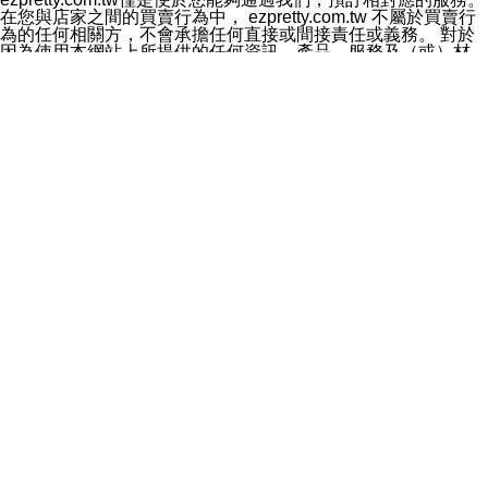
料於行銷活動資訊、商品訊息或新服務等相關行銷，且於
在您與店家之間的買賣行為中， ezpretty.com.tw 不屬於買賣行
首次行銷時，將提供您表示拒絕行銷之方式，本公司不會
為的任何相關方，不會承擔任何直接或間接責任或義務。 對於
向您索取相關費用。如您拒絕接受行銷服務或嗣後欲拒絕
因為使用本網站上所提供的任何資訊、產品、服務及（或）材
時，均可隨時通知本公司，本公司、所屬集團、關係企業
料，而產生或導致的任何損失或損害，ezpretty.com.tw 及其管
或與其合作行銷之第三方業務合作公司或第三方業務合作
理人員、員工或代表人均對此不承擔任何責任。 儘管
公司將立即停止利用您的個人資料行銷。
ezpretty.com.tw 已經盡了適當努力確保本網站上所列的服務符
四、個人資料利用之期間、地區、對象及方式如下
合合理的標準，仍不得將本網站內所列出的任何服務視為
1.期間：您同意於本公司存續期間或依法令之資料保存期
ezpretty.com.tw 推薦的服務，或是認為其代表該服務將會適用
間內，以及您的個人資料蒐集之目的消失或期限屆滿時，
於該用戶。如果該服務不適用於您，ezpretty.com.tw 將對此不
本公司得繼續保存、處理或利用您的個人資料。
承擔任何責任。
2.地區：就中華民國領域內。
網站使用者的守法義務及承諾
3.對象：本公司所屬公司(本公司)及其分公司、本公司之關
本條款構成您與 ezPretty 間之有效契約。 本條款中如有一部無
係企業、其他與本公司有業務往來或合作之機構。
效時，不影響其他條款之效力。 本條款如有未盡之處，雙方均
4.方式：以電話、簡訊、電子郵件、紙本或其他合於當時
應依誠實信用、平等互惠原則，共商解決之道。
科技之適當方式作個人資料之利用，(包括任何依法得利用
年齡和責任
之方式，但不限於使用於本網站或與外部合作之行銷)並於
你向 ezpretty.com.tw您確認您已經達到使用本網站的合法年
法令容許之範圍內，為行銷建檔、揭露、轉介或交互運用
齡。可以針對您在使用本網站時產生的任何責任，形成有約束力
予本公司及其合作對象。
的法律責任。您理解使用本網站時及他人使用您的登錄資訊使用
五、個人資料之類別
本網站時所產生的交易責任。
本聲明所指之個人資料類別如下:
網站連結
1.您提供之資料，包括您的姓名、性別、連絡方式(包括但
本網站可能包含有通往ezpretty.com.tw以外的其他方所運營網站
不限於電話、E-MAIL及地址等)、服務單位、職稱、為完
的超連結。此類超連結僅提供用於參考。此類網站不是由
成收款或付款所需之資料、IＰ位址、及其他得以直接或間
ezpretty.com.tw 控制，我們對其內容不承擔任何責任。在本網
接識別使用者身分之個人資料，及執行職務或業務之必要
站上加入通往此類網站的超連結，並非暗示我們贊同此類網站上
範圍內所需蒐集、處理及利用的個人資料。
的材料或是與其經營人之間存在任何聯繫。
2.為提升服務品質，本公司會依照所提供服務之性質，記
智慧財產權聲明
錄使用者的IP位址、以及在本公司內的瀏覽活動(例如，使
本網站上的所有資訊、內容、圖片、文字、聲音、圖像22、按
用者所使用的軟硬體、所點選的網頁)等資料，但是這些資
鈕、商標、服務標章及商品名稱均受中華民國國家法律及國際條