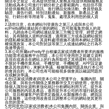
關法令之規定，在為提供您個人業務及/或提供相關服務及
活動或為本公司進行行銷分析之必要範圍內，包括但不限
於提供服務訊息及資訊、進行贈品兌換活動、會員登錄及
驗證、廣告行銷、特別活動通知、新服務、新產品之通
知、行銷分析等用途等，蒐集、處理及利用您的個人資
料。
2.請您注意，在本網站刊登廣告之第三人或與本公司
ezPretty網站連結與介接的網站，也可能蒐集您個人的資
料，凡經由本公司網站連結至第三方獨立管理、經營之網
站，其有關個人資料的保護，適用第三方或各該網站個別
的隱私權保護政策，其資料處理措施不適用本網站之隱私
權保護政策，本公司對於該等第三人或連結網站之行為不
負連帶責任。
3.本公司所屬ezPretty平台根據店家或消費者所要求的服務
功能需求或服務平台問題，本公司可使用您之前建立資料
及現在或過去在網站上的行為所取得之其他資料 (包括但
不限於手機作業系統、手機型號、手機帳號、APP設定參
數及其他資料)，來解決爭議、檢修障礙問題及執行本公司
的會員合約，本公司也有可能檢視多個會員以確認問題所
在或解決爭議。
4.您(店家或消費者)同意本公司之營運平台、集團內部、關
係企業、與有合作關係之業務夥伴交叉行銷使用，使用去
除個人識別化資料來強化統計分析網站利用方式、提升本
公司服務的內容及產品，進而提升本公司的市場行銷及促
銷、並且根據客戶的需求定義個人化製服務介面、網頁設
計及服務，這些使用改善並且調整本公司的網站使其更符
合您的需求。
5.您同意您(店家或消費者)本公司集團內部、關係企業、與