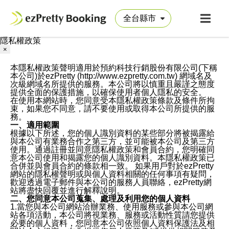
隱私權政策
×
本隱私權政策聲明適用於預約科技行銷股份有限公司(下稱
本公司)於ezPretty (http://www.ezpretty.com.tw) 網域名及
次級網域名所提供的服務。本公司將以慎重且嚴謹之態度
提供全面的保護措施，以確保使用者個人隱私的安全。
在使用本網站時，您同意受本隱私權政策條款及條件所拘
束，如果您不同意，請不要使用或取得本公司所提供的服
務。
一、適用範圍
根據以下所述，您的個人識別資料的某些部分將被揭露給
與本公司有業務合作之第三方，並可能被本公司及第三方
使用。通過註冊並同意隱私權政策和會員合約，您明確同
意本公司使用和揭露您的個人識別資料。本隱私權政策已
合併並與會員合約的條款相一致。 如果用戶對於ezPretty
網站的隱私權聲明或與個人資料相關的任何事項有疑問，
歡迎透過電子郵件與本公司的服務人員聯絡，ezPretty網
站將盡快回覆並進行解釋說明。
二、您同意本公司蒐集、處理及利用您的個人資料
1.當您與本公司網站洽辦業務、使用服務或參與本公司網
站各項活動，本公司將視業務、服務或活動性質請您提供
必要的個人資料，您同意本公司依照個人資料保護法及相