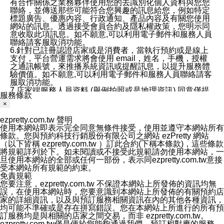
有合作關係之業務夥伴使用您的去識別化個人資料與您您
聯絡，並傳送那些可能符合您興趣的訊息給您，例如特定
標題廣告、優惠內容、行政通知、產品內容及有關您使用
網站的訊息。透過接受會員合約及隱私權政策，您明示同
意收取此項訊息。如不願意,可以利用電子郵件和服務人員
聯絡請客服取消功能。
6.針對已註冊認證店家或是消費者，當執行預約或是線上
支付，平台營運需求將會使用 email，姓名，手機，授權
之通訊帳號，來推播系統資訊或提醒訊息，以提升服務體
驗價值。如不願意,可以利用電子郵件和服務人員聯絡請客
服取消功能。
7.店家端服務人員資料 (舉例拍照或是地理資訊) 同意僅提
服務條款
供所屬店家管理人員可以使用消費者的作品集資料和員工
×
打卡個人圖像行為。本公司及ezPretty平台不會做任何使
用。
ezpretty.com.tw 聲明
三、本公司對您個人資料的揭露
使用本網站即表示完全同意無條件接受，使用並遵守本網站所有
1.基於現有服務平台的監管環境，預約科技保證不會揭露
條款。您與預約科技行銷股份有限公司之網站 ezPretty 網站
任何店家的營運資訊，且預約科技和店家均不能洩露消費
（以下皆稱 ezpretty.com.tw ）訂此合約(下稱本條款)，這些條款
者的個人資料。然而，在某些情況下，本公司可能會因受
將規範詳列於下。如未閱讀或不接受此規範請勿使用本網站，一
政府要求或法律規定，而被迫向政府或第三方提供資料。
旦使用本網站的全部或任何一部份，表示同ezpretty.com.tw意接
第三方也可能非法地攔截或存取傳輸的私人通訊，或會員
受本網站所有規範的約束。
可能濫用或誤用從本公司網站獲得的您的資料。因此，儘
免責規範
管本公司使用企業標準的保護措施來保護您的隱私，本公
您要注意，ezpretty.com.tw 不保證本網站上所發佈的資訊均無
司並未承諾您的個人識別資料或私人通訊將永遠保密。
誤，在使用本網站時，您要意識到本網站上所發佈的有關預約店
2.根據本公司的政策，本公司不會將涉及您的個人識別資
家的詳細資訊，以及與預訂服務相關資訊在內的其他各種資訊，
料出租或出售給第三方。
均可能不準確或是存在拼寫錯誤。您在本網站上所進行的所有預
3. 本公司、所屬集團、關係企業或與其合作行銷之第三方
訂服務均是與相關的店家之間交易，而非 ezpretty.com.tw。
業務合作公司會在您同意之情形下，始得利用您的個人資
ezpretty.com.tw僅是便於您能夠通過我們，預訂相對應的服務。