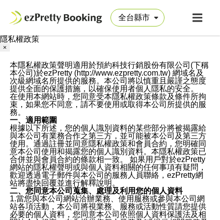
隱私權政策
×
本隱私權政策聲明適用於預約科技行銷股份有限公司(下稱
本公司)於ezPretty (http://www.ezpretty.com.tw) 網域名及
次級網域名所提供的服務。本公司將以慎重且嚴謹之態度
提供全面的保護措施，以確保使用者個人隱私的安全。
在使用本網站時，您同意受本隱私權政策條款及條件所拘
束，如果您不同意，請不要使用或取得本公司所提供的服
務。
一、適用範圍
根據以下所述，您的個人識別資料的某些部分將被揭露給
與本公司有業務合作之第三方，並可能被本公司及第三方
使用。通過註冊並同意隱私權政策和會員合約，您明確同
意本公司使用和揭露您的個人識別資料。本隱私權政策已
合併並與會員合約的條款相一致。 如果用戶對於ezPretty
網站的隱私權聲明或與個人資料相關的任何事項有疑問，
歡迎透過電子郵件與本公司的服務人員聯絡，ezPretty網
站將盡快回覆並進行解釋說明。
二、您同意本公司蒐集、處理及利用您的個人資料
1.當您與本公司網站洽辦業務、使用服務或參與本公司網
站各項活動，本公司將視業務、服務或活動性質請您提供
必要的個人資料，您同意本公司依照個人資料保護法及相