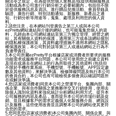
關法令之規定，在為提供您個人業務及/或提供相關服務及
活動或為本公司進行行銷分析之必要範圍內，包括但不限
於提供服務訊息及資訊、進行贈品兌換活動、會員登錄及
驗證、廣告行銷、特別活動通知、新服務、新產品之通
知、行銷分析等用途等，蒐集、處理及利用您的個人資
料。
2.請您注意，在本網站刊登廣告之第三人或與本公司
ezPretty網站連結與介接的網站，也可能蒐集您個人的資
料，凡經由本公司網站連結至第三方獨立管理、經營之網
站，其有關個人資料的保護，適用第三方或各該網站個別
的隱私權保護政策，其資料處理措施不適用本網站之隱私
權保護政策，本公司對於該等第三人或連結網站之行為不
負連帶責任。
3.本公司所屬ezPretty平台根據店家或消費者所要求的服務
功能需求或服務平台問題，本公司可使用您之前建立資料
及現在或過去在網站上的行為所取得之其他資料 (包括但
不限於手機作業系統、手機型號、手機帳號、APP設定參
數及其他資料)，來解決爭議、檢修障礙問題及執行本公司
的會員合約，本公司也有可能檢視多個會員以確認問題所
在或解決爭議。
4.您(店家或消費者)同意本公司之營運平台、集團內部、關
係企業、與有合作關係之業務夥伴交叉行銷使用，使用去
除個人識別化資料來強化統計分析網站利用方式、提升本
公司服務的內容及產品，進而提升本公司的市場行銷及促
銷、並且根據客戶的需求定義個人化製服務介面、網頁設
計及服務，這些使用改善並且調整本公司的網站使其更符
合您的需求。
5.您同意您(店家或消費者)本公司集團內部、關係企業、與