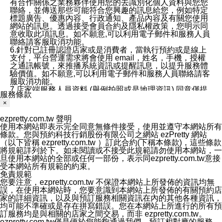
有合作關係之業務夥伴使用您的去識別化個人資料與您您
聯絡，並傳送那些可能符合您興趣的訊息給您，例如特定
標題廣告、優惠內容、行政通知、產品內容及有關您使用
網站的訊息。透過接受會員合約及隱私權政策，您明示同
意收取此項訊息。如不願意,可以利用電子郵件和服務人員
聯絡請客服取消功能。
6.針對已註冊認證店家或是消費者，當執行預約或是線上
支付，平台營運需求將會使用 email，姓名，手機，授權
之通訊帳號，來推播系統資訊或提醒訊息，以提升服務體
驗價值。如不願意,可以利用電子郵件和服務人員聯絡請客
服取消功能。
7.店家端服務人員資料 (舉例拍照或是地理資訊) 同意僅提
服務條款
供所屬店家管理人員可以使用消費者的作品集資料和員工
×
打卡個人圖像行為。本公司及ezPretty平台不會做任何使
用。
ezpretty.com.tw 聲明
三、本公司對您個人資料的揭露
使用本網站即表示完全同意無條件接受，使用並遵守本網站所有
1.基於現有服務平台的監管環境，預約科技保證不會揭露
條款。您與預約科技行銷股份有限公司之網站 ezPretty 網站
任何店家的營運資訊，且預約科技和店家均不能洩露消費
（以下皆稱 ezpretty.com.tw ）訂此合約(下稱本條款)，這些條款
者的個人資料。然而，在某些情況下，本公司可能會因受
將規範詳列於下。如未閱讀或不接受此規範請勿使用本網站，一
政府要求或法律規定，而被迫向政府或第三方提供資料。
旦使用本網站的全部或任何一部份，表示同ezpretty.com.tw意接
第三方也可能非法地攔截或存取傳輸的私人通訊，或會員
受本網站所有規範的約束。
可能濫用或誤用從本公司網站獲得的您的資料。因此，儘
免責規範
管本公司使用企業標準的保護措施來保護您的隱私，本公
您要注意，ezpretty.com.tw 不保證本網站上所發佈的資訊均無
司並未承諾您的個人識別資料或私人通訊將永遠保密。
誤，在使用本網站時，您要意識到本網站上所發佈的有關預約店
2.根據本公司的政策，本公司不會將涉及您的個人識別資
家的詳細資訊，以及與預訂服務相關資訊在內的其他各種資訊，
料出租或出售給第三方。
均可能不準確或是存在拼寫錯誤。您在本網站上所進行的所有預
3. 本公司、所屬集團、關係企業或與其合作行銷之第三方
訂服務均是與相關的店家之間交易，而非 ezpretty.com.tw。
業務合作公司會在您同意之情形下，始得利用您的個人資
ezpretty.com.tw僅是便於您能夠通過我們，預訂相對應的服務。