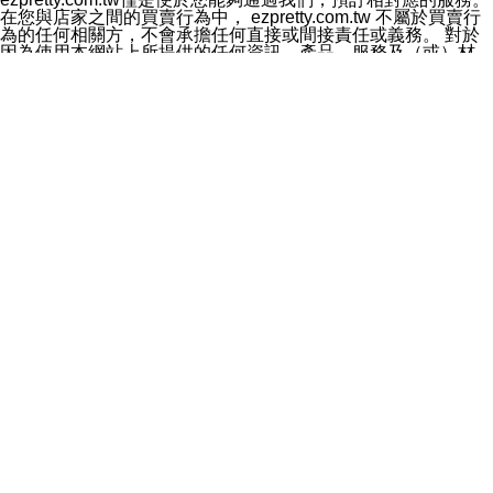
料於行銷活動資訊、商品訊息或新服務等相關行銷，且於
在您與店家之間的買賣行為中， ezpretty.com.tw 不屬於買賣行
首次行銷時，將提供您表示拒絕行銷之方式，本公司不會
為的任何相關方，不會承擔任何直接或間接責任或義務。 對於
向您索取相關費用。如您拒絕接受行銷服務或嗣後欲拒絕
因為使用本網站上所提供的任何資訊、產品、服務及（或）材
時，均可隨時通知本公司，本公司、所屬集團、關係企業
料，而產生或導致的任何損失或損害，ezpretty.com.tw 及其管
或與其合作行銷之第三方業務合作公司或第三方業務合作
理人員、員工或代表人均對此不承擔任何責任。 儘管
公司將立即停止利用您的個人資料行銷。
ezpretty.com.tw 已經盡了適當努力確保本網站上所列的服務符
四、個人資料利用之期間、地區、對象及方式如下
合合理的標準，仍不得將本網站內所列出的任何服務視為
1.期間：您同意於本公司存續期間或依法令之資料保存期
ezpretty.com.tw 推薦的服務，或是認為其代表該服務將會適用
間內，以及您的個人資料蒐集之目的消失或期限屆滿時，
於該用戶。如果該服務不適用於您，ezpretty.com.tw 將對此不
本公司得繼續保存、處理或利用您的個人資料。
承擔任何責任。
2.地區：就中華民國領域內。
網站使用者的守法義務及承諾
3.對象：本公司所屬公司(本公司)及其分公司、本公司之關
本條款構成您與 ezPretty 間之有效契約。 本條款中如有一部無
係企業、其他與本公司有業務往來或合作之機構。
效時，不影響其他條款之效力。 本條款如有未盡之處，雙方均
4.方式：以電話、簡訊、電子郵件、紙本或其他合於當時
應依誠實信用、平等互惠原則，共商解決之道。
科技之適當方式作個人資料之利用，(包括任何依法得利用
年齡和責任
之方式，但不限於使用於本網站或與外部合作之行銷)並於
你向 ezpretty.com.tw您確認您已經達到使用本網站的合法年
法令容許之範圍內，為行銷建檔、揭露、轉介或交互運用
齡。可以針對您在使用本網站時產生的任何責任，形成有約束力
予本公司及其合作對象。
的法律責任。您理解使用本網站時及他人使用您的登錄資訊使用
五、個人資料之類別
本網站時所產生的交易責任。
本聲明所指之個人資料類別如下:
網站連結
1.您提供之資料，包括您的姓名、性別、連絡方式(包括但
本網站可能包含有通往ezpretty.com.tw以外的其他方所運營網站
不限於電話、E-MAIL及地址等)、服務單位、職稱、為完
的超連結。此類超連結僅提供用於參考。此類網站不是由
成收款或付款所需之資料、IＰ位址、及其他得以直接或間
ezpretty.com.tw 控制，我們對其內容不承擔任何責任。在本網
接識別使用者身分之個人資料，及執行職務或業務之必要
站上加入通往此類網站的超連結，並非暗示我們贊同此類網站上
範圍內所需蒐集、處理及利用的個人資料。
的材料或是與其經營人之間存在任何聯繫。
2.為提升服務品質，本公司會依照所提供服務之性質，記
智慧財產權聲明
錄使用者的IP位址、以及在本公司內的瀏覽活動(例如，使
本網站上的所有資訊、內容、圖片、文字、聲音、圖像22、按
用者所使用的軟硬體、所點選的網頁)等資料，但是這些資
鈕、商標、服務標章及商品名稱均受中華民國國家法律及國際條