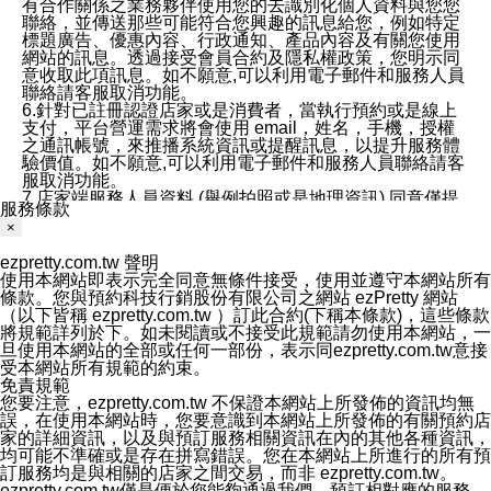
有合作關係之業務夥伴使用您的去識別化個人資料與您您
聯絡，並傳送那些可能符合您興趣的訊息給您，例如特定
標題廣告、優惠內容、行政通知、產品內容及有關您使用
網站的訊息。透過接受會員合約及隱私權政策，您明示同
意收取此項訊息。如不願意,可以利用電子郵件和服務人員
聯絡請客服取消功能。
6.針對已註冊認證店家或是消費者，當執行預約或是線上
支付，平台營運需求將會使用 email，姓名，手機，授權
之通訊帳號，來推播系統資訊或提醒訊息，以提升服務體
驗價值。如不願意,可以利用電子郵件和服務人員聯絡請客
服取消功能。
7.店家端服務人員資料 (舉例拍照或是地理資訊) 同意僅提
服務條款
供所屬店家管理人員可以使用消費者的作品集資料和員工
×
打卡個人圖像行為。本公司及ezPretty平台不會做任何使
用。
ezpretty.com.tw 聲明
三、本公司對您個人資料的揭露
使用本網站即表示完全同意無條件接受，使用並遵守本網站所有
1.基於現有服務平台的監管環境，預約科技保證不會揭露
條款。您與預約科技行銷股份有限公司之網站 ezPretty 網站
任何店家的營運資訊，且預約科技和店家均不能洩露消費
（以下皆稱 ezpretty.com.tw ）訂此合約(下稱本條款)，這些條款
者的個人資料。然而，在某些情況下，本公司可能會因受
將規範詳列於下。如未閱讀或不接受此規範請勿使用本網站，一
政府要求或法律規定，而被迫向政府或第三方提供資料。
旦使用本網站的全部或任何一部份，表示同ezpretty.com.tw意接
第三方也可能非法地攔截或存取傳輸的私人通訊，或會員
受本網站所有規範的約束。
可能濫用或誤用從本公司網站獲得的您的資料。因此，儘
免責規範
管本公司使用企業標準的保護措施來保護您的隱私，本公
您要注意，ezpretty.com.tw 不保證本網站上所發佈的資訊均無
司並未承諾您的個人識別資料或私人通訊將永遠保密。
誤，在使用本網站時，您要意識到本網站上所發佈的有關預約店
2.根據本公司的政策，本公司不會將涉及您的個人識別資
家的詳細資訊，以及與預訂服務相關資訊在內的其他各種資訊，
料出租或出售給第三方。
均可能不準確或是存在拼寫錯誤。您在本網站上所進行的所有預
3. 本公司、所屬集團、關係企業或與其合作行銷之第三方
訂服務均是與相關的店家之間交易，而非 ezpretty.com.tw。
業務合作公司會在您同意之情形下，始得利用您的個人資
ezpretty.com.tw僅是便於您能夠通過我們，預訂相對應的服務。