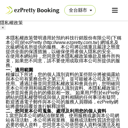
隱私權政策
×
本隱私權政策聲明適用於預約科技行銷股份有限公司(下稱
本公司)於ezPretty (http://www.ezpretty.com.tw) 網域名及
次級網域名所提供的服務。本公司將以慎重且嚴謹之態度
提供全面的保護措施，以確保使用者個人隱私的安全。
在使用本網站時，您同意受本隱私權政策條款及條件所拘
束，如果您不同意，請不要使用或取得本公司所提供的服
務。
一、適用範圍
根據以下所述，您的個人識別資料的某些部分將被揭露給
與本公司有業務合作之第三方，並可能被本公司及第三方
使用。通過註冊並同意隱私權政策和會員合約，您明確同
意本公司使用和揭露您的個人識別資料。本隱私權政策已
合併並與會員合約的條款相一致。 如果用戶對於ezPretty
網站的隱私權聲明或與個人資料相關的任何事項有疑問，
歡迎透過電子郵件與本公司的服務人員聯絡，ezPretty網
站將盡快回覆並進行解釋說明。
二、您同意本公司蒐集、處理及利用您的個人資料
1.當您與本公司網站洽辦業務、使用服務或參與本公司網
站各項活動，本公司將視業務、服務或活動性質請您提供
必要的個人資料，您同意本公司依照個人資料保護法及相