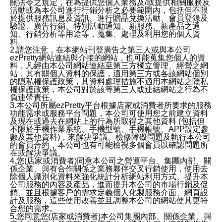
關法令之規定，在為提供您個人業務及/或提供相關服務及
活動或為本公司進行行銷分析之必要範圍內，包括但不限
於提供服務訊息及資訊、進行贈品兌換活動、會員登錄及
驗證、廣告行銷、特別活動通知、新服務、新產品之通
知、行銷分析等用途等，蒐集、處理及利用您的個人資
料。
2.請您注意，在本網站刊登廣告之第三人或與本公司
ezPretty網站連結與介接的網站，也可能蒐集您個人的資
料，凡經由本公司網站連結至第三方獨立管理、經營之網
站，其有關個人資料的保護，適用第三方或各該網站個別
的隱私權保護政策，其資料處理措施不適用本網站之隱私
權保護政策，本公司對於該等第三人或連結網站之行為不
負連帶責任。
3.本公司所屬ezPretty平台根據店家或消費者所要求的服務
功能需求或服務平台問題，本公司可使用您之前建立資料
及現在或過去在網站上的行為所取得之其他資料 (包括但
不限於手機作業系統、手機型號、手機帳號、APP設定參
數及其他資料)，來解決爭議、檢修障礙問題及執行本公司
的會員合約，本公司也有可能檢視多個會員以確認問題所
在或解決爭議。
4.您(店家或消費者)同意本公司之營運平台、集團內部、關
係企業、與有合作關係之業務夥伴交叉行銷使用，使用去
除個人識別化資料來強化統計分析網站利用方式、提升本
公司服務的內容及產品，進而提升本公司的市場行銷及促
銷、並且根據客戶的需求定義個人化製服務介面、網頁設
計及服務，這些使用改善並且調整本公司的網站使其更符
合您的需求。
5.您同意您(店家或消費者)本公司集團內部、關係企業、與