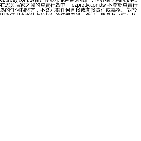
料於行銷活動資訊、商品訊息或新服務等相關行銷，且於
在您與店家之間的買賣行為中， ezpretty.com.tw 不屬於買賣行
首次行銷時，將提供您表示拒絕行銷之方式，本公司不會
為的任何相關方，不會承擔任何直接或間接責任或義務。 對於
向您索取相關費用。如您拒絕接受行銷服務或嗣後欲拒絕
因為使用本網站上所提供的任何資訊、產品、服務及（或）材
時，均可隨時通知本公司，本公司、所屬集團、關係企業
料，而產生或導致的任何損失或損害，ezpretty.com.tw 及其管
或與其合作行銷之第三方業務合作公司或第三方業務合作
理人員、員工或代表人均對此不承擔任何責任。 儘管
公司將立即停止利用您的個人資料行銷。
ezpretty.com.tw 已經盡了適當努力確保本網站上所列的服務符
四、個人資料利用之期間、地區、對象及方式如下
合合理的標準，仍不得將本網站內所列出的任何服務視為
1.期間：您同意於本公司存續期間或依法令之資料保存期
ezpretty.com.tw 推薦的服務，或是認為其代表該服務將會適用
間內，以及您的個人資料蒐集之目的消失或期限屆滿時，
於該用戶。如果該服務不適用於您，ezpretty.com.tw 將對此不
本公司得繼續保存、處理或利用您的個人資料。
承擔任何責任。
2.地區：就中華民國領域內。
網站使用者的守法義務及承諾
3.對象：本公司所屬公司(本公司)及其分公司、本公司之關
本條款構成您與 ezPretty 間之有效契約。 本條款中如有一部無
係企業、其他與本公司有業務往來或合作之機構。
效時，不影響其他條款之效力。 本條款如有未盡之處，雙方均
4.方式：以電話、簡訊、電子郵件、紙本或其他合於當時
應依誠實信用、平等互惠原則，共商解決之道。
科技之適當方式作個人資料之利用，(包括任何依法得利用
年齡和責任
之方式，但不限於使用於本網站或與外部合作之行銷)並於
你向 ezpretty.com.tw您確認您已經達到使用本網站的合法年
法令容許之範圍內，為行銷建檔、揭露、轉介或交互運用
齡。可以針對您在使用本網站時產生的任何責任，形成有約束力
予本公司及其合作對象。
的法律責任。您理解使用本網站時及他人使用您的登錄資訊使用
五、個人資料之類別
本網站時所產生的交易責任。
本聲明所指之個人資料類別如下:
網站連結
1.您提供之資料，包括您的姓名、性別、連絡方式(包括但
本網站可能包含有通往ezpretty.com.tw以外的其他方所運營網站
不限於電話、E-MAIL及地址等)、服務單位、職稱、為完
的超連結。此類超連結僅提供用於參考。此類網站不是由
成收款或付款所需之資料、IＰ位址、及其他得以直接或間
ezpretty.com.tw 控制，我們對其內容不承擔任何責任。在本網
接識別使用者身分之個人資料，及執行職務或業務之必要
站上加入通往此類網站的超連結，並非暗示我們贊同此類網站上
範圍內所需蒐集、處理及利用的個人資料。
的材料或是與其經營人之間存在任何聯繫。
2.為提升服務品質，本公司會依照所提供服務之性質，記
智慧財產權聲明
錄使用者的IP位址、以及在本公司內的瀏覽活動(例如，使
本網站上的所有資訊、內容、圖片、文字、聲音、圖像22、按
用者所使用的軟硬體、所點選的網頁)等資料，但是這些資
鈕、商標、服務標章及商品名稱均受中華民國國家法律及國際條