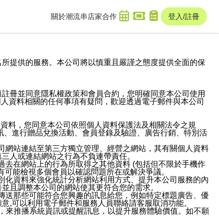
關於潮流串
店家合作
登入/註冊
域名及次級網域名所提供的服務。本公司將以慎重且嚴謹之態度提供全面的保
過註冊並同意隱私權政策和會員合約，您明確同意本公司使用
與個人資料相關的任何事項有疑問，歡迎透過電子郵件與本公司
人資料，您同意本公司依照個人資料保護法及相關法令之規
訊、進行贈品兌換活動、會員登錄及驗證、廣告行銷、特別活
本公司網站連結至第三方獨立管理、經營之網站，其有關個人資料
第三人或連結網站之行為不負連帶責任。
或過去在網站上的行為所取得之其他資料 (包括但不限於手機作
也有可能檢視多個會員以確認問題所在或解決爭議。
識別化資料來強化統計分析網站利用方式、提升本公司服務的內
善並且調整本公司的網站使其更符合您的需求。
並傳送那些可能符合您興趣的訊息給您，例如特定標題廣告、優
意,可以利用電子郵件和服務人員聯絡請客服取消功能。
帳號，來推播系統資訊或提醒訊息，以提升服務體驗價值。如不願