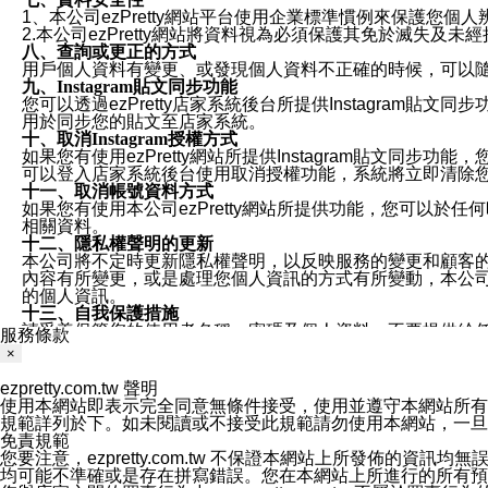
1、本公司ezPretty網站平台使用企業標準慣例來保護
2.本公司ezPretty網站將資料視為必須保護其免於滅
八、查詢或更正的方式
用戶個人資料有變更、或發現個人資料不正確的時候，可以隨時
九、Instagram貼文同步功能
您可以透過ezPretty店家系統後台所提供Instagram貼文同
用於同步您的貼文至店家系統。
十、取消Instagram授權方式
如果您有使用ezPretty網站所提供Instagram貼文同
可以登入店家系統後台使用取消授權功能，系統將立即清除您的
十一、取消帳號資料方式
如果您有使用本公司ezPretty網站所提供功能，您可以於任何
相關資料。
十二、隱私權聲明的更新
本公司將不定時更新隱私權聲明，以反映服務的變更和顧客的意見反
內容有所變更，或是處理您個人資訊的方式有所變動，本公司一
的個人資訊。
十三、自我保護措施
請妥善保管您的使用者名稱、密碼及個人資料，不要提供給
服務條款
窗，以防止他人讀取您的個人資料、信件或進入所機關管理
×
十四、傳送宣傳本站資訊或電子郵件之政策
您同意本公司網站，透過您所提供的郵件地址與您取得聯絡
ezpretty.com.tw 聲明
停止接收這些資料或電子郵件。
使用本網站即表示完全同意無條件接受，使用並遵守本網站所有條款。您與
十五、訊息通知
規範詳列於下。如未閱讀或不接受此規範請勿使用本網站，一旦使用本
本公司/本服務將以通知型訊息傳送重要訊息給您。即使未加
免責規範
本公司/本服務傳送之通知型訊息以對您有效且重要的訊息為
您要注意，ezpretty.com.tw 不保證本網站上所發佈
1.LINE 帳號設定的電話號碼與本公司/本服務所傳來的電話
均可能不準確或是存在拼寫錯誤。您在本網站上所進行的所有預訂服務均是與
2.該 LINE 帳號已在 LINE APP 設定中，同意接收通知型訊