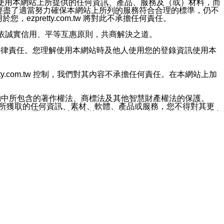
對於因為使用本網站上所提供的任何資訊、產品、服務及（或）材料，而
m.tw 已經盡了適當努力確保本網站上所列的服務符合合理的標準，仍不
ezpretty.com.tw 將對此不承擔任何責任。
均應依誠實信用、平等互惠原則，共商解決之道。
力的法律責任。您理解使用本網站時及他人使用您的登錄資訊使用本
ty.com.tw 控制，我們對其內容不承擔任何責任。在本網站上加
約中所包含的著作權法、商標法及其他智慧財產權法的保護。
網站上所獲取的任何資訊、素材、軟體、產品或服務，您不得對其更
不應被解釋為任何暗示或其他任何許可，或任何著作權法、商標
違反此規定，我們將追究其法律責任。
任何損失、責任及協力廠商的任何索賠或要求（包括律師費），將由
站而獲取到的資訊，而導致您遭受的任何風險或損失，將由您自
用本網站而造成的任何損失負責，同時，您會在此放棄有關此損失的所有及
伺服器不會發生缺陷，其中包括但不僅限於病毒或其他有害元素。對於
w 控制範圍的任何病毒感染、BUG、篡改、技術故障、錯誤、遺
有明示、暗示或法定及其他聲明、保證和條款均予以最大限度的排除，
定目的等。 ezpretty.com.tw 不能持續或在某階段
方便目的，其不應影響這些條款的範圍或意義，或是產生其他的
或任何協力廠商承擔任何責任。 在每次訪問網站時，您應檢查一下這