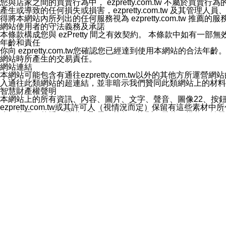
您與店家之間的買賣行為中， ezpretty.com.tw 不
3.LINE 帳號未封鎖傳送訊息之 LINE 官方帳號。
產生或導致的任何損失或損害，ezpretty.com.tw 及其管理
欲變更通知型訊息的設定，操作如下：
得將本網站內所列出的任何服務視為 ezpretty.com.tw 推
1.點選「主頁」＞「設定」
網站使用者的守法義務及承諾
2.點選「隱私設定」
本條款構成您與 ezPretty 間之有效契約。 本條款中如
3.點選「提供使用資料」
年齡和責任
4.點選「LINE通知型訊息」
你向 ezpretty.com.tw您確認您已經達到使用本網站
5.開關「接收LINE通知型訊息」
網站時所產生的交易責任。
❗️關閉「接收通知型訊息」後，將不會接收到來自任何企業
網站連結
本網站可能包含有通往ezpretty.com.tw以外的其他方所運營
入通往此類網站的超連結，並非暗示我們贊同此類網站上的材料
智慧財產權聲明
本網站上的所有資訊、內容、圖片、文字、聲音、圖像22、按
ezpretty.com.tw或其許可人（視情況而定）保留有
改、拷貝、傳播、發送、顯示、執行、複製、發佈、模仿、轉發
法或其他智慧財產權或 ezpretty.com.tw、其許可人
賠償
您同意因您使用本網站，而導致 ezpretty.com.tw、
您承擔賠償並保證 ezpretty.com.tw、其分公司、所屬機
免責聲明
您對本網站的所有使用均由您自擔風險。 因下載使用、參考或
己承擔全部責任。您同意 ezpretty.com.tw 及向ezpr
全部的索賠權利，無論是基於合約、侵權行為或其他依據。 ezpr
那些可損害或影響本網站管理、安全性、公正性和完整性，或是損害或
漏、中斷、刪除、缺陷、延遲或任何事件或事故，ezpretty.
其中包括但不僅限於有關本網站上服務、資訊及（或）聲明的保證或承
時間內對任一條款或多條條款的強制實施，不得將此視為放棄這
法律效應。 ezpretty.com.tw有權隨時變更本使用條