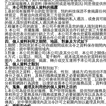
7.店家端服務人員資料 (舉例拍照或是地理資訊) 同意僅提
三、本公司對您個人資料的揭露
1.基於現有服務平台的監管環境，預約科技保證不會揭露任
律規定，而被迫向政府或第三方提供資料。
第三方也可能非法地攔截或存取傳輸的私人通訊，或會員可
的個人識別資料或私人通訊將永遠保密。
2.根據本公司的政策，本公司不會將涉及您的個人識別資料
3. 本公司、所屬集團、關係企業或與其合作行銷之第三方
將提供您表示拒絕行銷之方式，本公司不會向您索取相關費
務合作公司或第三方業務合作公司將立即停止利用您的個人
四、個人資料利用之期間、地區、對象及方式如下
1.期間：您同意於本公司存續期間或依法令之資料保存期間
2.地區：就中華民國領域內。
3.對象：本公司所屬公司(本公司)及其分公司、本公司之關
4.方式：以電話、簡訊、電子郵件、紙本或其他合於當時科
圍內，為行銷建檔、揭露、轉介或交互運用予本公司及其合
五、個人資料之類別
本聲明所指之個人資料類別如下:
1.您提供之資料，包括您的姓名、性別、連絡方式(包括但不
身分之個人資料，及執行職務或業務之必要範圍內所需蒐集
2.為提升服務品質，本公司會依照所提供服務之性質，記錄
分析和網路行為調查，以便於改善本公司的服務品質，資料
六、蒐集、處理及利用您的個人資料之目的
1.本公司為提供良好服務、客戶管理與服務、提供預約服務
章程所定之業務及執行職務或業務之必要範圍內等以及為本
2.本公司僅蒐集為執行上述特定目的所必要提供之個人資料
傳真)，於中華民國境內及法令許可之範圍內加以處理及利用
七、資料安全性