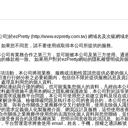
retty (http://www.ezpretty.com.tw) 網
，如果您不同意，請不要使用或取得本公司所提供的服務。
本公司有業務合作之第三方，並可能被本公司及第三方使用。通
條款相一致。 如果用戶對於ezPretty網站的隱私權聲明或
各項活動，本公司將視業務、服務或活動性質請您提供必要的個
公司進行行銷分析之必要範圍內，包括但不限於提供服務訊息及資
、處理及利用您的個人資料。
etty網站連結與介接的網站，也可能蒐集您個人的資料，凡經由
資料處理措施不適用本網站之隱私權保護政策，本公司對於該等
服務功能需求或服務平台問題，本公司可使用您之前建立資料及現在
，來解決爭議、檢修障礙問題及執行本公司的會員合約，本公司
關係企業、與有合作關係之業務夥伴交叉行銷使用，使用去除個人
戶的需求定義個人化製服務介面、網頁設計及服務，這些使用改
與有合作關係之業務夥伴使用您的去識別化個人資料與您您聯絡，
接受會員合約及隱私權政策，您明示同意收取此項訊息。如不願
，平台營運需求將會使用 email，姓名，手機，授權之通訊