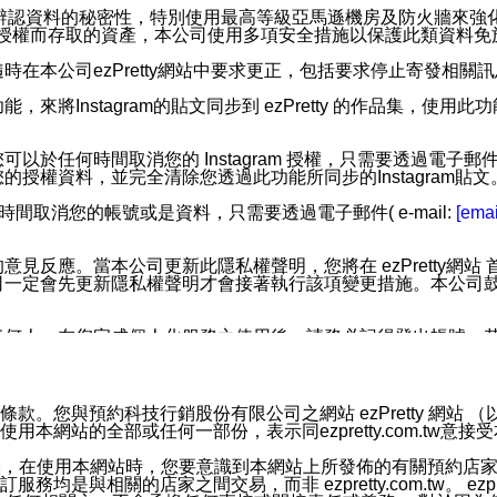
您個人辨認資料的秘密性，特別使用最高等級亞馬遜機房及防火牆來
失及未經授權而存取的資產，本公司使用多項安全措施以保護此類資料
在本公司ezPretty網站中要求更正，包括要求停止寄發相關
步功能，來將Instagram的貼文同步到 ezPretty 的作品集，使
步功能，您可以於任何時間取消您的 Instagram 授權，只需要
授權資料，並完全清除您透過此功能所同步的Instagram貼文
時間取消您的帳號或是資料，只需要透過電子郵件( e-mail:
[emai
應。當本公司更新此隱私權聲明，您將在 ezPretty網站 首頁
定會先更新隱私權聲明才會接著執行該項變更措施。本公司鼓勵您定
任何人。在您完成個人化服務之使用後，請務必記得登出帳號。
區。
並傳送或宣傳本網站各項服務之資料或電子郵件供您參考。您能
預約科技行銷股份有限公司之網站 ezPretty 網站 （以下皆稱 
網站的全部或任何一部份，表示同ezpretty.com.tw意
入本公司/本服務好友，您仍可接收到通知型訊息。
限，以廣告或其他目的的訊息皆不會被傳送。滿足以下三個條件
的資訊均無誤，在使用本網站時，您要意識到本網站上所發佈的有關預
號碼比對相符。
相關的店家之間交易，而非 ezpretty.com.tw。 ezpr
息。