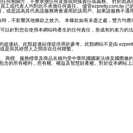
屬於買賣行為的任何相關方，不會承擔任何直接或間接責任或義務。 
人員、員工或代表人均對此不承擔任何責任。 儘管ezpretty.co
薦的服務，或是認為其代表該服務將會適用於該用戶。如果該服務不適用於您，
有一部無效時，不影響其他條款之效力。 本條款如有未盡之處，雙方
的合法年齡。可以針對您在使用本網站時產生的任何責任，形成有約束
官方帳號或認證官方帳號的通知型訊息。
網站的超連結。此類超連結僅提供用於參考。此類網站不是由 ezpret
或是與其經營人之間存在任何聯繫。
鈕、商標、服務標章及商品名稱均受中華民國國家法律及國際條
這些素材中所包含的所有權利，所有權、權益及智慧財產權。對於從本
或出售。除非本協議中明確指出，這些條款和條件中的任何內容
或任何協力廠商的業主權益中規定的任何權利的推斷結果。 如有任何人
其分公司、所屬機構、管理人員、代理人及其他合作夥伴和員工遭受的
構、管理人員、代理人及其他合作夥伴和員工不受損失。
依賴本網站上所提供的資訊、產品、服務或素材或通過使用本網
etty.com.tw提供電信及網路服務的提供商不會因您使用或不能使
etty.com.tw 不聲明、保證或承諾本網站或支持該網站的
影響本網站任何部分正常運行，且超出ezpretty.com.t
com.tw 不承擔任何責任。 在適用法律許可的最大範圍內，所
諾，其中包括但不僅限於其精確性、完整性或適銷性、品質或適用於特
些條款或是這些條款相關的權利。這些條款中使用的標題僅為了
款之內容及本網站上內容而不另行通知，同時，不對您、其他任何用戶