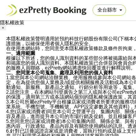
隱私權政策
×
本隱私權政策聲明適用於預約科技行銷股份有限公司(下稱本公司)於ezP
護措施，以確保使用者個人隱私的安全。
在使用本網站時，您同意受本隱私權政策條款及條件所拘束
一、適用範圍
根據以下所述，您的個人識別資料的某些部分將被揭露給與
和揭露您的個人識別資料。本隱私權政策已合併並與會員合約的
的服務人員聯絡，ezPretty網站將盡快回覆並進行解釋說明。
二、您同意本公司蒐集、處理及利用您的個人資料
1.當您與本公司網站洽辦業務、使用服務或參與本公司網站
定，在為提供您個人業務及/或提供相關服務及活動或為本
動通知、新服務、新產品之通知、行銷分析等用途等，蒐集
2.請您注意，在本網站刊登廣告之第三人或與本公司ezPr
的保護，適用第三方或各該網站個別的隱私權保護政策，其
3.本公司所屬ezPretty平台根據店家或消費者所要求的
業系統、手機型號、手機帳號、APP設定參數及其他資料)
4.您(店家或消費者)同意本公司之營運平台、集團內部、
容及產品，進而提升本公司的市場行銷及促銷、並且根據客
5.您同意您(店家或消費者)本公司集團內部、關係企業、
惠內容、行政通知、產品內容及有關您使用網站的訊息。透過
6.針對已註冊認證店家或是消費者，當執行預約或是線上支付
意,可以利用電子郵件和服務人員聯絡請客服取消功能。