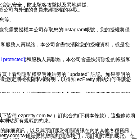
強化資訊安全，防止駭客攻擊以及異地備援。
免於公司內外部的會員未經授權的存取。
訊息等。
用此功能您需要授權本公司存取您的Instagram帳號，您的授權將僅
透過電子郵件和服務人員聯絡，本公司會盡快清除您的授權資料，或是您
。
l protected]
)和服務人員聯絡，本公司會盡快清除您的帳號和
上看到隱私權聲明連結旁的 "updated" 註記。如果聲明的
期檢視隱私權聲明，以得知 ezPretty 網站如何保護您
若您是與他人共享電腦或使用公共電腦，切記要關閉瀏覽器視
依照該資料或電子郵件所指示之方法、說明或功能連結，隨時
ezpretty.com.tw ）訂此合約(下稱本條款)，這些條款將
接受本網站所有規範的約束。
者，將可收到通知型訊息。
約店家的詳細資訊，以及與預訂服務相關資訊在內的其他各種資訊，
etty.com.tw僅是便於您能夠通過我們，預訂相對應的服務。在