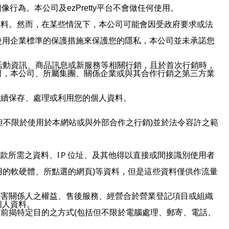
行為。本公司及ezPretty平台不會做任何使用。
資料。然而，在某些情況下，本公司可能會因受政府要求或法
使用企業標準的保護措施來保護您的隱私，本公司並未承諾您
活動資訊、商品訊息或新服務等相關行銷，且於首次行銷時，
司，本公司、所屬集團、關係企業或與其合作行銷之第三方業
繼續保存、處理或利用您的個人資料。
但不限於使用於本網站或與外部合作之行銷)並於法令容許之範
或付款所需之資料、IＰ位址、及其他得以直接或間接識別使用者
用的軟硬體、所點選的網頁)等資料，但是這些資料僅供作流量
利害關係人之權益、售後服務、經營合於營業登記項目或組織
個人資料。
前揭特定目的之方式(包括但不限於電腦處理、郵寄、電話、