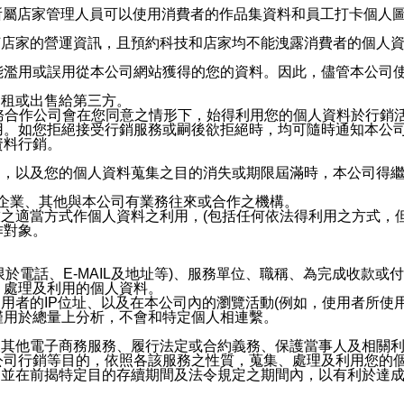
供所屬店家管理人員可以使用消費者的作品集資料和員工打卡個人圖像
何店家的營運資訊，且預約科技和店家均不能洩露消費者的個人
能濫用或誤用從本公司網站獲得的您的資料。因此，儘管本公司
出租或出售給第三方。
業務合作公司會在您同意之情形下，始得利用您的個人資料於行銷
用。如您拒絕接受行銷服務或嗣後欲拒絕時，均可隨時通知本公
資料行銷。
內，以及您的個人資料蒐集之目的消失或期限屆滿時，本公司得
係企業、其他與本公司有業務往來或合作之機構。
技之適當方式作個人資料之利用，(包括任何依法得利用之方式，
作對象。
限於電話、E-MAIL及地址等)、服務單位、職稱、為完成收款
、處理及利用的個人資料。
使用者的IP位址、以及在本公司內的瀏覽活動(例如，使用者所使
僅用於總量上分析，不會和特定個人相連繫。
及其他電子商務服務、履行法定或合約義務、保護當事人及相關
公司行銷等目的，依照各該服務之性質，蒐集、處理及利用您的
，並在前揭特定目的存續期間及法令規定之期間內，以有利於達成
。