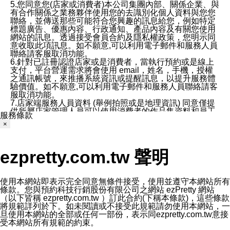
5.您同意您(店家或消費者)本公司集團內部、關係企業、與
有合作關係之業務夥伴使用您的去識別化個人資料與您您
聯絡，並傳送那些可能符合您興趣的訊息給您，例如特定
標題廣告、優惠內容、行政通知、產品內容及有關您使用
網站的訊息。透過接受會員合約及隱私權政策，您明示同
意收取此項訊息。如不願意,可以利用電子郵件和服務人員
聯絡請客服取消功能。
6.針對已註冊認證店家或是消費者，當執行預約或是線上
支付，平台營運需求將會使用 email，姓名，手機，授權
之通訊帳號，來推播系統資訊或提醒訊息，以提升服務體
驗價值。如不願意,可以利用電子郵件和服務人員聯絡請客
服取消功能。
7.店家端服務人員資料 (舉例拍照或是地理資訊) 同意僅提
供所屬店家管理人員可以使用消費者的作品集資料和員工
服務條款
打卡個人圖像行為。本公司及ezPretty平台不會做任何使
×
用。
三、本公司對您個人資料的揭露
1.基於現有服務平台的監管環境，預約科技保證不會揭露
ezpretty.com.tw 聲明
任何店家的營運資訊，且預約科技和店家均不能洩露消費
者的個人資料。然而，在某些情況下，本公司可能會因受
政府要求或法律規定，而被迫向政府或第三方提供資料。
第三方也可能非法地攔截或存取傳輸的私人通訊，或會員
使用本網站即表示完全同意無條件接受，使用並遵守本網站所有
可能濫用或誤用從本公司網站獲得的您的資料。因此，儘
條款。您與預約科技行銷股份有限公司之網站 ezPretty 網站
管本公司使用企業標準的保護措施來保護您的隱私，本公
（以下皆稱 ezpretty.com.tw ）訂此合約(下稱本條款)，這些條款
司並未承諾您的個人識別資料或私人通訊將永遠保密。
將規範詳列於下。如未閱讀或不接受此規範請勿使用本網站，一
2.根據本公司的政策，本公司不會將涉及您的個人識別資
旦使用本網站的全部或任何一部份，表示同ezpretty.com.tw意接
料出租或出售給第三方。
受本網站所有規範的約束。
3. 本公司、所屬集團、關係企業或與其合作行銷之第三方