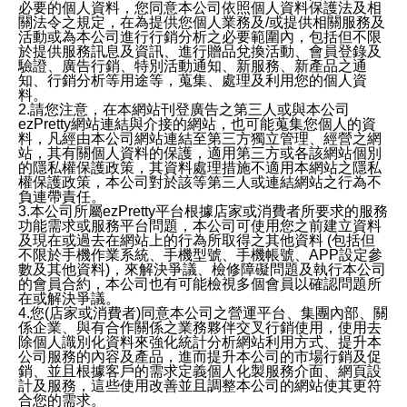
必要的個人資料，您同意本公司依照個人資料保護法及相
關法令之規定，在為提供您個人業務及/或提供相關服務及
活動或為本公司進行行銷分析之必要範圍內，包括但不限
於提供服務訊息及資訊、進行贈品兌換活動、會員登錄及
驗證、廣告行銷、特別活動通知、新服務、新產品之通
知、行銷分析等用途等，蒐集、處理及利用您的個人資
料。
2.請您注意，在本網站刊登廣告之第三人或與本公司
ezPretty網站連結與介接的網站，也可能蒐集您個人的資
料，凡經由本公司網站連結至第三方獨立管理、經營之網
站，其有關個人資料的保護，適用第三方或各該網站個別
的隱私權保護政策，其資料處理措施不適用本網站之隱私
權保護政策，本公司對於該等第三人或連結網站之行為不
負連帶責任。
3.本公司所屬ezPretty平台根據店家或消費者所要求的服務
功能需求或服務平台問題，本公司可使用您之前建立資料
及現在或過去在網站上的行為所取得之其他資料 (包括但
不限於手機作業系統、手機型號、手機帳號、APP設定參
數及其他資料)，來解決爭議、檢修障礙問題及執行本公司
的會員合約，本公司也有可能檢視多個會員以確認問題所
在或解決爭議。
4.您(店家或消費者)同意本公司之營運平台、集團內部、關
係企業、與有合作關係之業務夥伴交叉行銷使用，使用去
除個人識別化資料來強化統計分析網站利用方式、提升本
公司服務的內容及產品，進而提升本公司的市場行銷及促
銷、並且根據客戶的需求定義個人化製服務介面、網頁設
計及服務，這些使用改善並且調整本公司的網站使其更符
合您的需求。