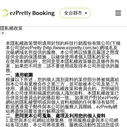
隱私權政策
×
本隱私權政策聲明適用於預約科技行銷股份有限公司(下稱
本公司)於ezPretty (http://www.ezpretty.com.tw) 網域名及
次級網域名所提供的服務。本公司將以慎重且嚴謹之態度
提供全面的保護措施，以確保使用者個人隱私的安全。
在使用本網站時，您同意受本隱私權政策條款及條件所拘
束，如果您不同意，請不要使用或取得本公司所提供的服
務。
一、適用範圍
根據以下所述，您的個人識別資料的某些部分將被揭露給
與本公司有業務合作之第三方，並可能被本公司及第三方
使用。通過註冊並同意隱私權政策和會員合約，您明確同
意本公司使用和揭露您的個人識別資料。本隱私權政策已
合併並與會員合約的條款相一致。 如果用戶對於ezPretty
網站的隱私權聲明或與個人資料相關的任何事項有疑問，
歡迎透過電子郵件與本公司的服務人員聯絡，ezPretty網
站將盡快回覆並進行解釋說明。
二、您同意本公司蒐集、處理及利用您的個人資料
1.當您與本公司網站洽辦業務、使用服務或參與本公司網
站各項活動，本公司將視業務、服務或活動性質請您提供