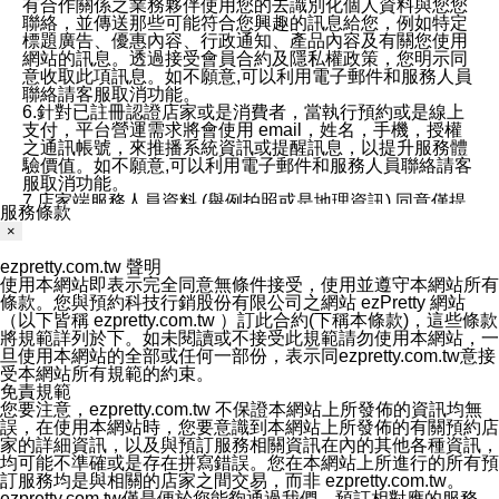
有合作關係之業務夥伴使用您的去識別化個人資料與您您
聯絡，並傳送那些可能符合您興趣的訊息給您，例如特定
標題廣告、優惠內容、行政通知、產品內容及有關您使用
網站的訊息。透過接受會員合約及隱私權政策，您明示同
意收取此項訊息。如不願意,可以利用電子郵件和服務人員
聯絡請客服取消功能。
6.針對已註冊認證店家或是消費者，當執行預約或是線上
支付，平台營運需求將會使用 email，姓名，手機，授權
之通訊帳號，來推播系統資訊或提醒訊息，以提升服務體
驗價值。如不願意,可以利用電子郵件和服務人員聯絡請客
服取消功能。
7.店家端服務人員資料 (舉例拍照或是地理資訊) 同意僅提
服務條款
供所屬店家管理人員可以使用消費者的作品集資料和員工
×
打卡個人圖像行為。本公司及ezPretty平台不會做任何使
用。
ezpretty.com.tw 聲明
三、本公司對您個人資料的揭露
使用本網站即表示完全同意無條件接受，使用並遵守本網站所有
1.基於現有服務平台的監管環境，預約科技保證不會揭露
條款。您與預約科技行銷股份有限公司之網站 ezPretty 網站
任何店家的營運資訊，且預約科技和店家均不能洩露消費
（以下皆稱 ezpretty.com.tw ）訂此合約(下稱本條款)，這些條款
者的個人資料。然而，在某些情況下，本公司可能會因受
將規範詳列於下。如未閱讀或不接受此規範請勿使用本網站，一
政府要求或法律規定，而被迫向政府或第三方提供資料。
旦使用本網站的全部或任何一部份，表示同ezpretty.com.tw意接
第三方也可能非法地攔截或存取傳輸的私人通訊，或會員
受本網站所有規範的約束。
可能濫用或誤用從本公司網站獲得的您的資料。因此，儘
免責規範
管本公司使用企業標準的保護措施來保護您的隱私，本公
您要注意，ezpretty.com.tw 不保證本網站上所發佈的資訊均無
司並未承諾您的個人識別資料或私人通訊將永遠保密。
誤，在使用本網站時，您要意識到本網站上所發佈的有關預約店
2.根據本公司的政策，本公司不會將涉及您的個人識別資
家的詳細資訊，以及與預訂服務相關資訊在內的其他各種資訊，
料出租或出售給第三方。
均可能不準確或是存在拼寫錯誤。您在本網站上所進行的所有預
3. 本公司、所屬集團、關係企業或與其合作行銷之第三方
訂服務均是與相關的店家之間交易，而非 ezpretty.com.tw。
業務合作公司會在您同意之情形下，始得利用您的個人資
ezpretty.com.tw僅是便於您能夠通過我們，預訂相對應的服務。