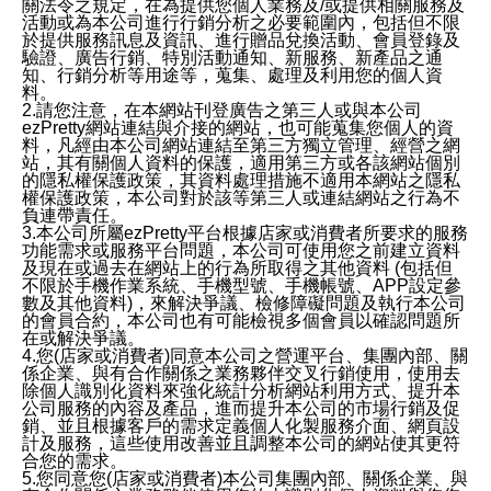
關法令之規定，在為提供您個人業務及/或提供相關服務及
活動或為本公司進行行銷分析之必要範圍內，包括但不限
於提供服務訊息及資訊、進行贈品兌換活動、會員登錄及
驗證、廣告行銷、特別活動通知、新服務、新產品之通
知、行銷分析等用途等，蒐集、處理及利用您的個人資
料。
2.請您注意，在本網站刊登廣告之第三人或與本公司
ezPretty網站連結與介接的網站，也可能蒐集您個人的資
料，凡經由本公司網站連結至第三方獨立管理、經營之網
站，其有關個人資料的保護，適用第三方或各該網站個別
的隱私權保護政策，其資料處理措施不適用本網站之隱私
權保護政策，本公司對於該等第三人或連結網站之行為不
負連帶責任。
3.本公司所屬ezPretty平台根據店家或消費者所要求的服務
功能需求或服務平台問題，本公司可使用您之前建立資料
及現在或過去在網站上的行為所取得之其他資料 (包括但
不限於手機作業系統、手機型號、手機帳號、APP設定參
數及其他資料)，來解決爭議、檢修障礙問題及執行本公司
的會員合約，本公司也有可能檢視多個會員以確認問題所
在或解決爭議。
4.您(店家或消費者)同意本公司之營運平台、集團內部、關
係企業、與有合作關係之業務夥伴交叉行銷使用，使用去
除個人識別化資料來強化統計分析網站利用方式、提升本
公司服務的內容及產品，進而提升本公司的市場行銷及促
銷、並且根據客戶的需求定義個人化製服務介面、網頁設
計及服務，這些使用改善並且調整本公司的網站使其更符
合您的需求。
5.您同意您(店家或消費者)本公司集團內部、關係企業、與