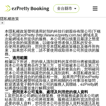
隱私權政策
×
本隱私權政策聲明適用於預約科技行銷股份有限公司(下稱
本公司)於ezPretty (http://www.ezpretty.com.tw) 網域名及
次級網域名所提供的服務。本公司將以慎重且嚴謹之態度
提供全面的保護措施，以確保使用者個人隱私的安全。
在使用本網站時，您同意受本隱私權政策條款及條件所拘
束，如果您不同意，請不要使用或取得本公司所提供的服
務。
一、適用範圍
根據以下所述，您的個人識別資料的某些部分將被揭露給
與本公司有業務合作之第三方，並可能被本公司及第三方
使用。通過註冊並同意隱私權政策和會員合約，您明確同
意本公司使用和揭露您的個人識別資料。本隱私權政策已
合併並與會員合約的條款相一致。 如果用戶對於ezPretty
網站的隱私權聲明或與個人資料相關的任何事項有疑問，
歡迎透過電子郵件與本公司的服務人員聯絡，ezPretty網
站將盡快回覆並進行解釋說明。
二、您同意本公司蒐集、處理及利用您的個人資料
1.當您與本公司網站洽辦業務、使用服務或參與本公司網
站各項活動，本公司將視業務、服務或活動性質請您提供
必要的個人資料，您同意本公司依照個人資料保護法及相