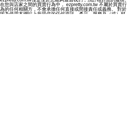
料於行銷活動資訊、商品訊息或新服務等相關行銷，且於
在您與店家之間的買賣行為中， ezpretty.com.tw 不屬於買賣行
首次行銷時，將提供您表示拒絕行銷之方式，本公司不會
為的任何相關方，不會承擔任何直接或間接責任或義務。 對於
向您索取相關費用。如您拒絕接受行銷服務或嗣後欲拒絕
因為使用本網站上所提供的任何資訊、產品、服務及（或）材
時，均可隨時通知本公司，本公司、所屬集團、關係企業
料，而產生或導致的任何損失或損害，ezpretty.com.tw 及其管
或與其合作行銷之第三方業務合作公司或第三方業務合作
理人員、員工或代表人均對此不承擔任何責任。 儘管
公司將立即停止利用您的個人資料行銷。
ezpretty.com.tw 已經盡了適當努力確保本網站上所列的服務符
四、個人資料利用之期間、地區、對象及方式如下
合合理的標準，仍不得將本網站內所列出的任何服務視為
1.期間：您同意於本公司存續期間或依法令之資料保存期
ezpretty.com.tw 推薦的服務，或是認為其代表該服務將會適用
間內，以及您的個人資料蒐集之目的消失或期限屆滿時，
於該用戶。如果該服務不適用於您，ezpretty.com.tw 將對此不
本公司得繼續保存、處理或利用您的個人資料。
承擔任何責任。
2.地區：就中華民國領域內。
網站使用者的守法義務及承諾
3.對象：本公司所屬公司(本公司)及其分公司、本公司之關
本條款構成您與 ezPretty 間之有效契約。 本條款中如有一部無
係企業、其他與本公司有業務往來或合作之機構。
效時，不影響其他條款之效力。 本條款如有未盡之處，雙方均
4.方式：以電話、簡訊、電子郵件、紙本或其他合於當時
應依誠實信用、平等互惠原則，共商解決之道。
科技之適當方式作個人資料之利用，(包括任何依法得利用
年齡和責任
之方式，但不限於使用於本網站或與外部合作之行銷)並於
你向 ezpretty.com.tw您確認您已經達到使用本網站的合法年
法令容許之範圍內，為行銷建檔、揭露、轉介或交互運用
齡。可以針對您在使用本網站時產生的任何責任，形成有約束力
予本公司及其合作對象。
的法律責任。您理解使用本網站時及他人使用您的登錄資訊使用
五、個人資料之類別
本網站時所產生的交易責任。
本聲明所指之個人資料類別如下:
網站連結
1.您提供之資料，包括您的姓名、性別、連絡方式(包括但
本網站可能包含有通往ezpretty.com.tw以外的其他方所運營網站
不限於電話、E-MAIL及地址等)、服務單位、職稱、為完
的超連結。此類超連結僅提供用於參考。此類網站不是由
成收款或付款所需之資料、IＰ位址、及其他得以直接或間
ezpretty.com.tw 控制，我們對其內容不承擔任何責任。在本網
接識別使用者身分之個人資料，及執行職務或業務之必要
站上加入通往此類網站的超連結，並非暗示我們贊同此類網站上
範圍內所需蒐集、處理及利用的個人資料。
的材料或是與其經營人之間存在任何聯繫。
2.為提升服務品質，本公司會依照所提供服務之性質，記
智慧財產權聲明
錄使用者的IP位址、以及在本公司內的瀏覽活動(例如，使
本網站上的所有資訊、內容、圖片、文字、聲音、圖像22、按
用者所使用的軟硬體、所點選的網頁)等資料，但是這些資
鈕、商標、服務標章及商品名稱均受中華民國國家法律及國際條