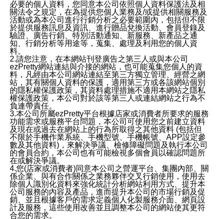
必要的個人資料，您同意本公司依照個人資料保護法及相
關法令之規定，在為提供您個人業務及/或提供相關服務及
活動或為本公司進行行銷分析之必要範圍內，包括但不限
於提供服務訊息及資訊、進行贈品兌換活動、會員登錄及
驗證、廣告行銷、特別活動通知、新服務、新產品之通
知、行銷分析等用途等，蒐集、處理及利用您的個人資
料。
2.請您注意，在本網站刊登廣告之第三人或與本公司
ezPretty網站連結與介接的網站，也可能蒐集您個人的資
料，凡經由本公司網站連結至第三方獨立管理、經營之網
站，其有關個人資料的保護，適用第三方或各該網站個別
的隱私權保護政策，其資料處理措施不適用本網站之隱私
權保護政策，本公司對於該等第三人或連結網站之行為不
負連帶責任。
3.本公司所屬ezPretty平台根據店家或消費者所要求的服務
功能需求或服務平台問題，本公司可使用您之前建立資料
及現在或過去在網站上的行為所取得之其他資料 (包括但
不限於手機作業系統、手機型號、手機帳號、APP設定參
數及其他資料)，來解決爭議、檢修障礙問題及執行本公司
的會員合約，本公司也有可能檢視多個會員以確認問題所
在或解決爭議。
4.您(店家或消費者)同意本公司之營運平台、集團內部、關
係企業、與有合作關係之業務夥伴交叉行銷使用，使用去
除個人識別化資料來強化統計分析網站利用方式、提升本
公司服務的內容及產品，進而提升本公司的市場行銷及促
銷、並且根據客戶的需求定義個人化製服務介面、網頁設
計及服務，這些使用改善並且調整本公司的網站使其更符
合您的需求。