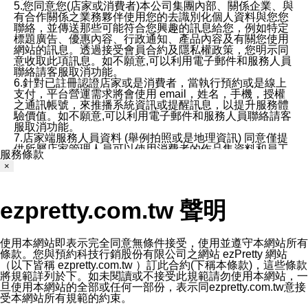
5.您同意您(店家或消費者)本公司集團內部、關係企業、與
有合作關係之業務夥伴使用您的去識別化個人資料與您您
聯絡，並傳送那些可能符合您興趣的訊息給您，例如特定
標題廣告、優惠內容、行政通知、產品內容及有關您使用
網站的訊息。透過接受會員合約及隱私權政策，您明示同
意收取此項訊息。如不願意,可以利用電子郵件和服務人員
聯絡請客服取消功能。
6.針對已註冊認證店家或是消費者，當執行預約或是線上
支付，平台營運需求將會使用 email，姓名，手機，授權
之通訊帳號，來推播系統資訊或提醒訊息，以提升服務體
驗價值。如不願意,可以利用電子郵件和服務人員聯絡請客
服取消功能。
7.店家端服務人員資料 (舉例拍照或是地理資訊) 同意僅提
供所屬店家管理人員可以使用消費者的作品集資料和員工
服務條款
打卡個人圖像行為。本公司及ezPretty平台不會做任何使
×
用。
三、本公司對您個人資料的揭露
1.基於現有服務平台的監管環境，預約科技保證不會揭露
ezpretty.com.tw 聲明
任何店家的營運資訊，且預約科技和店家均不能洩露消費
者的個人資料。然而，在某些情況下，本公司可能會因受
政府要求或法律規定，而被迫向政府或第三方提供資料。
第三方也可能非法地攔截或存取傳輸的私人通訊，或會員
使用本網站即表示完全同意無條件接受，使用並遵守本網站所有
可能濫用或誤用從本公司網站獲得的您的資料。因此，儘
條款。您與預約科技行銷股份有限公司之網站 ezPretty 網站
管本公司使用企業標準的保護措施來保護您的隱私，本公
（以下皆稱 ezpretty.com.tw ）訂此合約(下稱本條款)，這些條款
司並未承諾您的個人識別資料或私人通訊將永遠保密。
將規範詳列於下。如未閱讀或不接受此規範請勿使用本網站，一
2.根據本公司的政策，本公司不會將涉及您的個人識別資
旦使用本網站的全部或任何一部份，表示同ezpretty.com.tw意接
料出租或出售給第三方。
受本網站所有規範的約束。
3. 本公司、所屬集團、關係企業或與其合作行銷之第三方