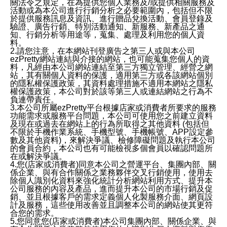
關法令之規定，在為提供您個人業務及/或提供相關服務及
活動或為本公司進行行銷分析之必要範圍內，包括但不限
於提供服務訊息及資訊、進行贈品兌換活動、會員登錄及
驗證、廣告行銷、特別活動通知、新服務、新產品之通
知、行銷分析等用途等，蒐集、處理及利用您的個人資
料。
2.請您注意，在本網站刊登廣告之第三人或與本公司
ezPretty網站連結與介接的網站，也可能蒐集您個人的資
料，凡經由本公司網站連結至第三方獨立管理、經營之網
站，其有關個人資料的保護，適用第三方或各該網站個別
的隱私權保護政策，其資料處理措施不適用本網站之隱私
權保護政策，本公司對於該等第三人或連結網站之行為不
負連帶責任。
3.本公司所屬ezPretty平台根據店家或消費者所要求的服務
功能需求或服務平台問題，本公司可使用您之前建立資料
及現在或過去在網站上的行為所取得之其他資料 (包括但
不限於手機作業系統、手機型號、手機帳號、APP設定參
數及其他資料)，來解決爭議、檢修障礙問題及執行本公司
的會員合約，本公司也有可能檢視多個會員以確認問題所
在或解決爭議。
4.您(店家或消費者)同意本公司之營運平台、集團內部、關
係企業、與有合作關係之業務夥伴交叉行銷使用，使用去
除個人識別化資料來強化統計分析網站利用方式、提升本
公司服務的內容及產品，進而提升本公司的市場行銷及促
銷、並且根據客戶的需求定義個人化製服務介面、網頁設
計及服務，這些使用改善並且調整本公司的網站使其更符
合您的需求。
5.您同意您(店家或消費者)本公司集團內部、關係企業、與