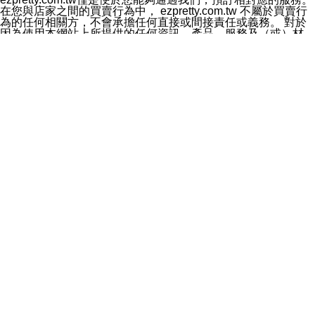
料於行銷活動資訊、商品訊息或新服務等相關行銷，且於
在您與店家之間的買賣行為中， ezpretty.com.tw 不屬於買賣行
首次行銷時，將提供您表示拒絕行銷之方式，本公司不會
為的任何相關方，不會承擔任何直接或間接責任或義務。 對於
向您索取相關費用。如您拒絕接受行銷服務或嗣後欲拒絕
因為使用本網站上所提供的任何資訊、產品、服務及（或）材
時，均可隨時通知本公司，本公司、所屬集團、關係企業
料，而產生或導致的任何損失或損害，ezpretty.com.tw 及其管
或與其合作行銷之第三方業務合作公司或第三方業務合作
理人員、員工或代表人均對此不承擔任何責任。 儘管
公司將立即停止利用您的個人資料行銷。
ezpretty.com.tw 已經盡了適當努力確保本網站上所列的服務符
四、個人資料利用之期間、地區、對象及方式如下
合合理的標準，仍不得將本網站內所列出的任何服務視為
1.期間：您同意於本公司存續期間或依法令之資料保存期
ezpretty.com.tw 推薦的服務，或是認為其代表該服務將會適用
間內，以及您的個人資料蒐集之目的消失或期限屆滿時，
於該用戶。如果該服務不適用於您，ezpretty.com.tw 將對此不
本公司得繼續保存、處理或利用您的個人資料。
承擔任何責任。
2.地區：就中華民國領域內。
網站使用者的守法義務及承諾
3.對象：本公司所屬公司(本公司)及其分公司、本公司之關
本條款構成您與 ezPretty 間之有效契約。 本條款中如有一部無
係企業、其他與本公司有業務往來或合作之機構。
效時，不影響其他條款之效力。 本條款如有未盡之處，雙方均
4.方式：以電話、簡訊、電子郵件、紙本或其他合於當時
應依誠實信用、平等互惠原則，共商解決之道。
科技之適當方式作個人資料之利用，(包括任何依法得利用
年齡和責任
之方式，但不限於使用於本網站或與外部合作之行銷)並於
你向 ezpretty.com.tw您確認您已經達到使用本網站的合法年
法令容許之範圍內，為行銷建檔、揭露、轉介或交互運用
齡。可以針對您在使用本網站時產生的任何責任，形成有約束力
予本公司及其合作對象。
的法律責任。您理解使用本網站時及他人使用您的登錄資訊使用
五、個人資料之類別
本網站時所產生的交易責任。
本聲明所指之個人資料類別如下:
網站連結
1.您提供之資料，包括您的姓名、性別、連絡方式(包括但
本網站可能包含有通往ezpretty.com.tw以外的其他方所運營網站
不限於電話、E-MAIL及地址等)、服務單位、職稱、為完
的超連結。此類超連結僅提供用於參考。此類網站不是由
成收款或付款所需之資料、IＰ位址、及其他得以直接或間
ezpretty.com.tw 控制，我們對其內容不承擔任何責任。在本網
接識別使用者身分之個人資料，及執行職務或業務之必要
站上加入通往此類網站的超連結，並非暗示我們贊同此類網站上
範圍內所需蒐集、處理及利用的個人資料。
的材料或是與其經營人之間存在任何聯繫。
2.為提升服務品質，本公司會依照所提供服務之性質，記
智慧財產權聲明
錄使用者的IP位址、以及在本公司內的瀏覽活動(例如，使
本網站上的所有資訊、內容、圖片、文字、聲音、圖像22、按
用者所使用的軟硬體、所點選的網頁)等資料，但是這些資
鈕、商標、服務標章及商品名稱均受中華民國國家法律及國際條