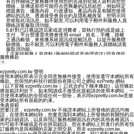
有合作關係之業務夥伴使用您的去識別化個人資料與您您
聯絡，並傳送那些可能符合您興趣的訊息給您，例如特定
標題廣告、優惠內容、行政通知、產品內容及有關您使用
網站的訊息。透過接受會員合約及隱私權政策，您明示同
意收取此項訊息。如不願意,可以利用電子郵件和服務人員
聯絡請客服取消功能。
6.針對已註冊認證店家或是消費者，當執行預約或是線上
支付，平台營運需求將會使用 email，姓名，手機，授權
之通訊帳號，來推播系統資訊或提醒訊息，以提升服務體
驗價值。如不願意,可以利用電子郵件和服務人員聯絡請客
服取消功能。
7.店家端服務人員資料 (舉例拍照或是地理資訊) 同意僅提
服務條款
供所屬店家管理人員可以使用消費者的作品集資料和員工
×
打卡個人圖像行為。本公司及ezPretty平台不會做任何使
用。
ezpretty.com.tw 聲明
三、本公司對您個人資料的揭露
使用本網站即表示完全同意無條件接受，使用並遵守本網站所有
1.基於現有服務平台的監管環境，預約科技保證不會揭露
條款。您與預約科技行銷股份有限公司之網站 ezPretty 網站
任何店家的營運資訊，且預約科技和店家均不能洩露消費
（以下皆稱 ezpretty.com.tw ）訂此合約(下稱本條款)，這些條款
者的個人資料。然而，在某些情況下，本公司可能會因受
將規範詳列於下。如未閱讀或不接受此規範請勿使用本網站，一
政府要求或法律規定，而被迫向政府或第三方提供資料。
旦使用本網站的全部或任何一部份，表示同ezpretty.com.tw意接
第三方也可能非法地攔截或存取傳輸的私人通訊，或會員
受本網站所有規範的約束。
可能濫用或誤用從本公司網站獲得的您的資料。因此，儘
免責規範
管本公司使用企業標準的保護措施來保護您的隱私，本公
您要注意，ezpretty.com.tw 不保證本網站上所發佈的資訊均無
司並未承諾您的個人識別資料或私人通訊將永遠保密。
誤，在使用本網站時，您要意識到本網站上所發佈的有關預約店
2.根據本公司的政策，本公司不會將涉及您的個人識別資
家的詳細資訊，以及與預訂服務相關資訊在內的其他各種資訊，
料出租或出售給第三方。
均可能不準確或是存在拼寫錯誤。您在本網站上所進行的所有預
3. 本公司、所屬集團、關係企業或與其合作行銷之第三方
訂服務均是與相關的店家之間交易，而非 ezpretty.com.tw。
業務合作公司會在您同意之情形下，始得利用您的個人資
ezpretty.com.tw僅是便於您能夠通過我們，預訂相對應的服務。