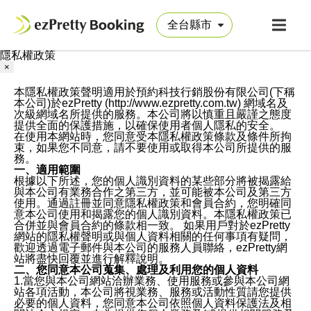
隱私權政策
×
本隱私權政策聲明適用於預約科技行銷股份有限公司(下稱
本公司)於ezPretty (http://www.ezpretty.com.tw) 網域名及
次級網域名所提供的服務。本公司將以慎重且嚴謹之態度
提供全面的保護措施，以確保使用者個人隱私的安全。
在使用本網站時，您同意受本隱私權政策條款及條件所拘
束，如果您不同意，請不要使用或取得本公司所提供的服
務。
一、適用範圍
根據以下所述，您的個人識別資料的某些部分將被揭露給
與本公司有業務合作之第三方，並可能被本公司及第三方
使用。通過註冊並同意隱私權政策和會員合約，您明確同
意本公司使用和揭露您的個人識別資料。本隱私權政策已
合併並與會員合約的條款相一致。 如果用戶對於ezPretty
網站的隱私權聲明或與個人資料相關的任何事項有疑問，
歡迎透過電子郵件與本公司的服務人員聯絡，ezPretty網
站將盡快回覆並進行解釋說明。
二、您同意本公司蒐集、處理及利用您的個人資料
1.當您與本公司網站洽辦業務、使用服務或參與本公司網
站各項活動，本公司將視業務、服務或活動性質請您提供
必要的個人資料，您同意本公司依照個人資料保護法及相