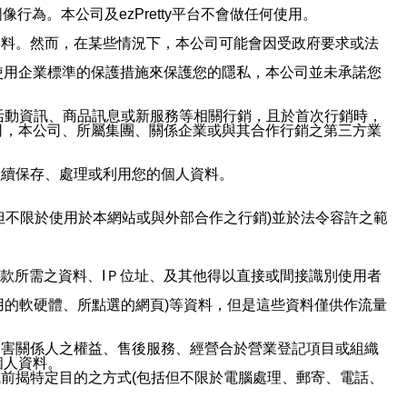
行為。本公司及ezPretty平台不會做任何使用。
資料。然而，在某些情況下，本公司可能會因受政府要求或法
使用企業標準的保護措施來保護您的隱私，本公司並未承諾您
活動資訊、商品訊息或新服務等相關行銷，且於首次行銷時，
司，本公司、所屬集團、關係企業或與其合作行銷之第三方業
繼續保存、處理或利用您的個人資料。
但不限於使用於本網站或與外部合作之行銷)並於法令容許之範
或付款所需之資料、IＰ位址、及其他得以直接或間接識別使用者
用的軟硬體、所點選的網頁)等資料，但是這些資料僅供作流量
利害關係人之權益、售後服務、經營合於營業登記項目或組織
個人資料。
前揭特定目的之方式(包括但不限於電腦處理、郵寄、電話、