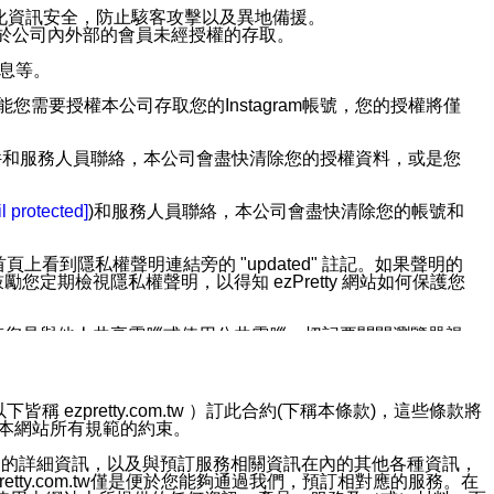
強化資訊安全，防止駭客攻擊以及異地備援。
免於公司內外部的會員未經授權的存取。
訊息等。
用此功能您需要授權本公司存取您的Instagram帳號，您的授權將僅
透過電子郵件和服務人員聯絡，本公司會盡快清除您的授權資料，或是您
。
l protected]
)和服務人員聯絡，本公司會盡快清除您的帳號和
上看到隱私權聲明連結旁的 "updated" 註記。如果聲明的
期檢視隱私權聲明，以得知 ezPretty 網站如何保護您
若您是與他人共享電腦或使用公共電腦，切記要關閉瀏覽器視
依照該資料或電子郵件所指示之方法、說明或功能連結，隨時
ezpretty.com.tw ）訂此合約(下稱本條款)，這些條款將
接受本網站所有規範的約束。
者，將可收到通知型訊息。
約店家的詳細資訊，以及與預訂服務相關資訊在內的其他各種資訊，
etty.com.tw僅是便於您能夠通過我們，預訂相對應的服務。在