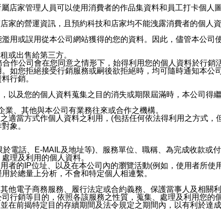
供所屬店家管理人員可以使用消費者的作品集資料和員工打卡個人圖像
何店家的營運資訊，且預約科技和店家均不能洩露消費者的個人
能濫用或誤用從本公司網站獲得的您的資料。因此，儘管本公司
出租或出售給第三方。
業務合作公司會在您同意之情形下，始得利用您的個人資料於行銷
用。如您拒絕接受行銷服務或嗣後欲拒絕時，均可隨時通知本公
資料行銷。
內，以及您的個人資料蒐集之目的消失或期限屆滿時，本公司得
係企業、其他與本公司有業務往來或合作之機構。
技之適當方式作個人資料之利用，(包括任何依法得利用之方式，
作對象。
限於電話、E-MAIL及地址等)、服務單位、職稱、為完成收款
、處理及利用的個人資料。
使用者的IP位址、以及在本公司內的瀏覽活動(例如，使用者所使
僅用於總量上分析，不會和特定個人相連繫。
及其他電子商務服務、履行法定或合約義務、保護當事人及相關
公司行銷等目的，依照各該服務之性質，蒐集、處理及利用您的
，並在前揭特定目的存續期間及法令規定之期間內，以有利於達成
。