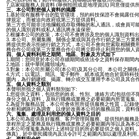
7.店家端服務人員資料 (舉例拍照或是地理資訊) 同意僅提
三、本公司對您個人資料的揭露
1.基於現有服務平台的監管環境，預約科技保證不會揭露任
律規定，而被迫向政府或第三方提供資料。
第三方也可能非法地攔截或存取傳輸的私人通訊，或會員可
的個人識別資料或私人通訊將永遠保密。
2.根據本公司的政策，本公司不會將涉及您的個人識別資料
3. 本公司、所屬集團、關係企業或與其合作行銷之第三方
將提供您表示拒絕行銷之方式，本公司不會向您索取相關費
務合作公司或第三方業務合作公司將立即停止利用您的個人
四、個人資料利用之期間、地區、對象及方式如下
1.期間：您同意於本公司存續期間或依法令之資料保存期間
2.地區：就中華民國領域內。
3.對象：本公司所屬公司(本公司)及其分公司、本公司之關
4.方式：以電話、簡訊、電子郵件、紙本或其他合於當時科
圍內，為行銷建檔、揭露、轉介或交互運用予本公司及其合
五、個人資料之類別
本聲明所指之個人資料類別如下:
1.您提供之資料，包括您的姓名、性別、連絡方式(包括但不
身分之個人資料，及執行職務或業務之必要範圍內所需蒐集
2.為提升服務品質，本公司會依照所提供服務之性質，記錄
分析和網路行為調查，以便於改善本公司的服務品質，資料
六、蒐集、處理及利用您的個人資料之目的
1.本公司為提供良好服務、客戶管理與服務、提供預約服務
章程所定之業務及執行職務或業務之必要範圍內等以及為本
2.本公司僅蒐集為執行上述特定目的所必要提供之個人資料
傳真)，於中華民國境內及法令許可之範圍內加以處理及利用
七、資料安全性