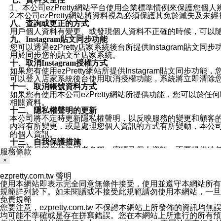
1、本公司ezPretty網站平台使用企業標準慣例來保護
2.本公司ezPretty網站將資料視為必須保護其免於滅
八、查詢或更正的方式
用戶個人資料有變更、或發現個人資料不正確的時候，可以隨時
九、Instagram貼文同步功能
您可以透過ezPretty店家系統後台所提供Instagram貼文同
用於同步您的貼文至店家系統。
十、取消Instagram授權方式
如果您有使用ezPretty網站所提供Instagram貼文同
可以登入店家系統後台使用取消授權功能，系統將立即清除您的
十一、取消帳號資料方式
如果您有使用本公司ezPretty網站所提供功能，您可以於任何
相關資料。
十二、隱私權聲明的更新
本公司將不定時更新隱私權聲明，以反映服務的變更和顧客的意見反
內容有所變更，或是處理您個人資訊的方式有所變動，本公司一
的個人資訊。
十三、自我保護措施
請妥善保管您的使用者名稱、密碼及個人資料，不要提供給
服務條款
窗，以防止他人讀取您的個人資料、信件或進入所機關管理
×
十四、傳送宣傳本站資訊或電子郵件之政策
您同意本公司網站，透過您所提供的郵件地址與您取得聯絡
ezpretty.com.tw 聲明
停止接收這些資料或電子郵件。
使用本網站即表示完全同意無條件接受，使用並遵守本網站所有條款。您與
十五、訊息通知
規範詳列於下。如未閱讀或不接受此規範請勿使用本網站，一旦使用本
本公司/本服務將以通知型訊息傳送重要訊息給您。即使未加
免責規範
本公司/本服務傳送之通知型訊息以對您有效且重要的訊息為
您要注意，ezpretty.com.tw 不保證本網站上所發佈
1.LINE 帳號設定的電話號碼與本公司/本服務所傳來的電話
均可能不準確或是存在拼寫錯誤。您在本網站上所進行的所有預訂服務均是與
2.該 LINE 帳號已在 LINE APP 設定中，同意接收通知型訊