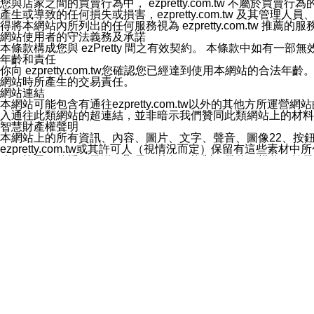
您與店家之間的買賣行為中， ezpretty.com.tw 不
3.LINE 帳號未封鎖傳送訊息之 LINE 官方帳號。
產生或導致的任何損失或損害，ezpretty.com.tw 及其管理
欲變更通知型訊息的設定，操作如下：
得將本網站內所列出的任何服務視為 ezpretty.com.tw 推
1.點選「主頁」＞「設定」
網站使用者的守法義務及承諾
2.點選「隱私設定」
本條款構成您與 ezPretty 間之有效契約。 本條款中如
3.點選「提供使用資料」
年齡和責任
4.點選「LINE通知型訊息」
你向 ezpretty.com.tw您確認您已經達到使用本網站
5.開關「接收LINE通知型訊息」
網站時所產生的交易責任。
❗️關閉「接收通知型訊息」後，將不會接收到來自任何企業
網站連結
本網站可能包含有通往ezpretty.com.tw以外的其他方所運營
入通往此類網站的超連結，並非暗示我們贊同此類網站上的材料
智慧財產權聲明
本網站上的所有資訊、內容、圖片、文字、聲音、圖像22、按
ezpretty.com.tw或其許可人（視情況而定）保留有
改、拷貝、傳播、發送、顯示、執行、複製、發佈、模仿、轉發
法或其他智慧財產權或 ezpretty.com.tw、其許可人
賠償
您同意因您使用本網站，而導致 ezpretty.com.tw、
您承擔賠償並保證 ezpretty.com.tw、其分公司、所屬機
免責聲明
您對本網站的所有使用均由您自擔風險。 因下載使用、參考或
己承擔全部責任。您同意 ezpretty.com.tw 及向ezpr
全部的索賠權利，無論是基於合約、侵權行為或其他依據。 ezpr
那些可損害或影響本網站管理、安全性、公正性和完整性，或是損害或
漏、中斷、刪除、缺陷、延遲或任何事件或事故，ezpretty.
其中包括但不僅限於有關本網站上服務、資訊及（或）聲明的保證或承
時間內對任一條款或多條條款的強制實施，不得將此視為放棄這
法律效應。 ezpretty.com.tw有權隨時變更本使用條