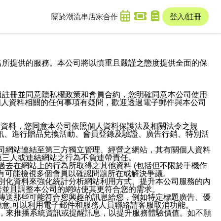
關於潮流串
店家合作
登入/註冊
域名及次級網域名所提供的服務。本公司將以慎重且嚴謹之態度提供全面的保
過註冊並同意隱私權政策和會員合約，您明確同意本公司使用
與個人資料相關的任何事項有疑問，歡迎透過電子郵件與本公司
人資料，您同意本公司依照個人資料保護法及相關法令之規
訊、進行贈品兌換活動、會員登錄及驗證、廣告行銷、特別活
本公司網站連結至第三方獨立管理、經營之網站，其有關個人資料
第三人或連結網站之行為不負連帶責任。
或過去在網站上的行為所取得之其他資料 (包括但不限於手機作
也有可能檢視多個會員以確認問題所在或解決爭議。
識別化資料來強化統計分析網站利用方式、提升本公司服務的內
善並且調整本公司的網站使其更符合您的需求。
並傳送那些可能符合您興趣的訊息給您，例如特定標題廣告、優
意,可以利用電子郵件和服務人員聯絡請客服取消功能。
帳號，來推播系統資訊或提醒訊息，以提升服務體驗價值。如不願