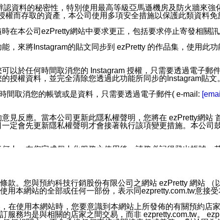
您個人辨認資料的秘密性，特別使用最高等級亞馬遜機房及防火牆來
失及未經授權而存取的資產，本公司使用多項安全措施以保護此類資料
在本公司ezPretty網站中要求更正，包括要求停止寄發相關
步功能，來將Instagram的貼文同步到 ezPretty 的作品集，使
步功能，您可以於任何時間取消您的 Instagram 授權，只需要
授權資料，並完全清除您透過此功能所同步的Instagram貼文
時間取消您的帳號或是資料，只需要透過電子郵件( e-mail:
[emai
應。當本公司更新此隱私權聲明，您將在 ezPretty網站 首頁
定會先更新隱私權聲明才會接著執行該項變更措施。本公司鼓勵您定
任何人。在您完成個人化服務之使用後，請務必記得登出帳號。
區。
並傳送或宣傳本網站各項服務之資料或電子郵件供您參考。您能
預約科技行銷股份有限公司之網站 ezPretty 網站 （以下皆稱 
網站的全部或任何一部份，表示同ezpretty.com.tw意
入本公司/本服務好友，您仍可接收到通知型訊息。
限，以廣告或其他目的的訊息皆不會被傳送。滿足以下三個條件
的資訊均無誤，在使用本網站時，您要意識到本網站上所發佈的有關預
號碼比對相符。
相關的店家之間交易，而非 ezpretty.com.tw。 ezpr
息。