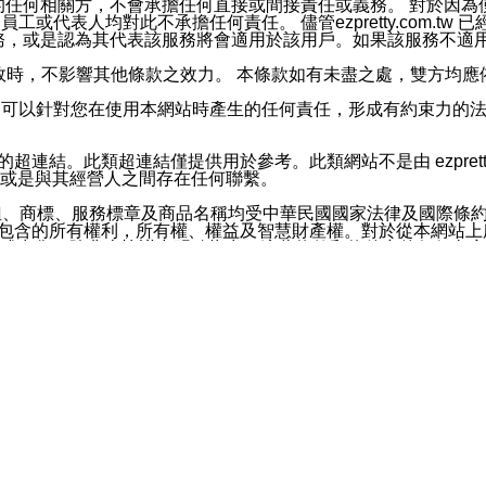
屬於買賣行為的任何相關方，不會承擔任何直接或間接責任或義務。 
人員、員工或代表人均對此不承擔任何責任。 儘管ezpretty.co
薦的服務，或是認為其代表該服務將會適用於該用戶。如果該服務不適用於您，
有一部無效時，不影響其他條款之效力。 本條款如有未盡之處，雙方
的合法年齡。可以針對您在使用本網站時產生的任何責任，形成有約束
官方帳號或認證官方帳號的通知型訊息。
網站的超連結。此類超連結僅提供用於參考。此類網站不是由 ezpret
或是與其經營人之間存在任何聯繫。
鈕、商標、服務標章及商品名稱均受中華民國國家法律及國際條
這些素材中所包含的所有權利，所有權、權益及智慧財產權。對於從本
或出售。除非本協議中明確指出，這些條款和條件中的任何內容
或任何協力廠商的業主權益中規定的任何權利的推斷結果。 如有任何人
其分公司、所屬機構、管理人員、代理人及其他合作夥伴和員工遭受的
構、管理人員、代理人及其他合作夥伴和員工不受損失。
依賴本網站上所提供的資訊、產品、服務或素材或通過使用本網
etty.com.tw提供電信及網路服務的提供商不會因您使用或不能使
etty.com.tw 不聲明、保證或承諾本網站或支持該網站的
影響本網站任何部分正常運行，且超出ezpretty.com.t
com.tw 不承擔任何責任。 在適用法律許可的最大範圍內，所
諾，其中包括但不僅限於其精確性、完整性或適銷性、品質或適用於特
些條款或是這些條款相關的權利。這些條款中使用的標題僅為了
款之內容及本網站上內容而不另行通知，同時，不對您、其他任何用戶