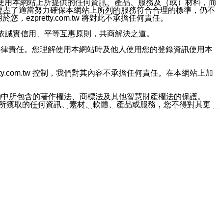
對於因為使用本網站上所提供的任何資訊、產品、服務及（或）材料，而
m.tw 已經盡了適當努力確保本網站上所列的服務符合合理的標準，仍不
ezpretty.com.tw 將對此不承擔任何責任。
均應依誠實信用、平等互惠原則，共商解決之道。
力的法律責任。您理解使用本網站時及他人使用您的登錄資訊使用本
ty.com.tw 控制，我們對其內容不承擔任何責任。在本網站上加
約中所包含的著作權法、商標法及其他智慧財產權法的保護。
網站上所獲取的任何資訊、素材、軟體、產品或服務，您不得對其更
不應被解釋為任何暗示或其他任何許可，或任何著作權法、商標
違反此規定，我們將追究其法律責任。
任何損失、責任及協力廠商的任何索賠或要求（包括律師費），將由
站而獲取到的資訊，而導致您遭受的任何風險或損失，將由您自
用本網站而造成的任何損失負責，同時，您會在此放棄有關此損失的所有及
伺服器不會發生缺陷，其中包括但不僅限於病毒或其他有害元素。對於
w 控制範圍的任何病毒感染、BUG、篡改、技術故障、錯誤、遺
有明示、暗示或法定及其他聲明、保證和條款均予以最大限度的排除，
定目的等。 ezpretty.com.tw 不能持續或在某階段
方便目的，其不應影響這些條款的範圍或意義，或是產生其他的
或任何協力廠商承擔任何責任。 在每次訪問網站時，您應檢查一下這