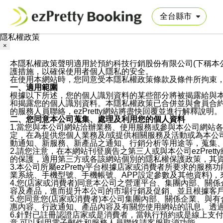
隱私權政策
×
本隱私權政策聲明適用於預約科技行銷股份有限公司(下稱本公司)於ezP
護措施，以確保使用者個人隱私的安全。
在使用本網站時，您同意受本隱私權政策條款及條件所拘束
一、適用範圍
根據以下所述，您的個人識別資料的某些部分將被揭露給與
和揭露您的個人識別資料。本隱私權政策已合併並與會員合約的
的服務人員聯絡，ezPretty網站將盡快回覆並進行解釋說明。
二、您同意本公司蒐集、處理及利用您的個人資料
1.當您與本公司網站洽辦業務、使用服務或參與本公司網站
定，在為提供您個人業務及/或提供相關服務及活動或為本
動通知、新服務、新產品之通知、行銷分析等用途等，蒐集
2.請您注意，在本網站刊登廣告之第三人或與本公司ezPr
的保護，適用第三方或各該網站個別的隱私權保護政策，其
3.本公司所屬ezPretty平台根據店家或消費者所要求的
業系統、手機型號、手機帳號、APP設定參數及其他資料)
4.您(店家或消費者)同意本公司之營運平台、集團內部、
容及產品，進而提升本公司的市場行銷及促銷、並且根據客
5.您同意您(店家或消費者)本公司集團內部、關係企業、
惠內容、行政通知、產品內容及有關您使用網站的訊息。透過
6.針對已註冊認證店家或是消費者，當執行預約或是線上支付
意,可以利用電子郵件和服務人員聯絡請客服取消功能。