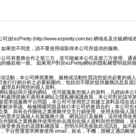
retty (http://www.ezpretty.com.tw) 網
，如果您不同意，請不要使用或取得本公司所提供的服務。
本公司有業務合作之第三方，並可能被本公司及第三方使用。通
條款相一致。 如果用戶對於ezPretty網站的隱私權聲明或
各項活動，本公司將視業務、服務或活動性質請您提供必要的個
公司進行行銷分析之必要範圍內，包括但不限於提供服務訊息及資
、處理及利用您的個人資料。
etty網站連結與介接的網站，也可能蒐集您個人的資料，凡經由
資料處理措施不適用本網站之隱私權保護政策，本公司對於該等
服務功能需求或服務平台問題，本公司可使用您之前建立資料及現在
，來解決爭議、檢修障礙問題及執行本公司的會員合約，本公司
關係企業、與有合作關係之業務夥伴交叉行銷使用，使用去除個人
戶的需求定義個人化製服務介面、網頁設計及服務，這些使用改
與有合作關係之業務夥伴使用您的去識別化個人資料與您您聯絡，
接受會員合約及隱私權政策，您明示同意收取此項訊息。如不願
，平台營運需求將會使用 email，姓名，手機，授權之通訊