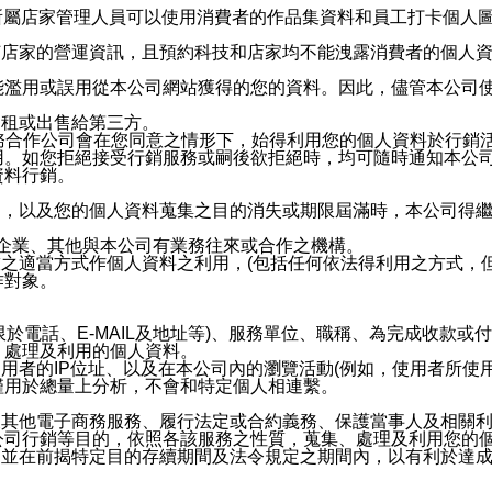
供所屬店家管理人員可以使用消費者的作品集資料和員工打卡個人圖像
何店家的營運資訊，且預約科技和店家均不能洩露消費者的個人
能濫用或誤用從本公司網站獲得的您的資料。因此，儘管本公司
出租或出售給第三方。
業務合作公司會在您同意之情形下，始得利用您的個人資料於行銷
用。如您拒絕接受行銷服務或嗣後欲拒絕時，均可隨時通知本公
資料行銷。
內，以及您的個人資料蒐集之目的消失或期限屆滿時，本公司得
係企業、其他與本公司有業務往來或合作之機構。
技之適當方式作個人資料之利用，(包括任何依法得利用之方式，
作對象。
限於電話、E-MAIL及地址等)、服務單位、職稱、為完成收款
、處理及利用的個人資料。
使用者的IP位址、以及在本公司內的瀏覽活動(例如，使用者所使
僅用於總量上分析，不會和特定個人相連繫。
及其他電子商務服務、履行法定或合約義務、保護當事人及相關
公司行銷等目的，依照各該服務之性質，蒐集、處理及利用您的
，並在前揭特定目的存續期間及法令規定之期間內，以有利於達成
。