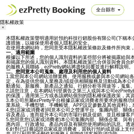
隱私權政策
×
本隱私權政策聲明適用於預約科技行銷股份有限公司(下稱本公司)於ezP
護措施，以確保使用者個人隱私的安全。
在使用本網站時，您同意受本隱私權政策條款及條件所拘束
一、適用範圍
根據以下所述，您的個人識別資料的某些部分將被揭露給與
和揭露您的個人識別資料。本隱私權政策已合併並與會員合約的
的服務人員聯絡，ezPretty網站將盡快回覆並進行解釋說明。
二、您同意本公司蒐集、處理及利用您的個人資料
1.當您與本公司網站洽辦業務、使用服務或參與本公司網站
定，在為提供您個人業務及/或提供相關服務及活動或為本
動通知、新服務、新產品之通知、行銷分析等用途等，蒐集
2.請您注意，在本網站刊登廣告之第三人或與本公司ezPr
的保護，適用第三方或各該網站個別的隱私權保護政策，其
3.本公司所屬ezPretty平台根據店家或消費者所要求的
業系統、手機型號、手機帳號、APP設定參數及其他資料)
4.您(店家或消費者)同意本公司之營運平台、集團內部、
容及產品，進而提升本公司的市場行銷及促銷、並且根據客
5.您同意您(店家或消費者)本公司集團內部、關係企業、
惠內容、行政通知、產品內容及有關您使用網站的訊息。透過
6.針對已註冊認證店家或是消費者，當執行預約或是線上支付
意,可以利用電子郵件和服務人員聯絡請客服取消功能。