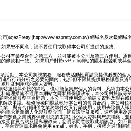
retty (http://www.ezpretty.com.tw) 網
，如果您不同意，請不要使用或取得本公司所提供的服務。
本公司有業務合作之第三方，並可能被本公司及第三方使用。通
條款相一致。 如果用戶對於ezPretty網站的隱私權聲明或
各項活動，本公司將視業務、服務或活動性質請您提供必要的個
公司進行行銷分析之必要範圍內，包括但不限於提供服務訊息及資
、處理及利用您的個人資料。
etty網站連結與介接的網站，也可能蒐集您個人的資料，凡經由
資料處理措施不適用本網站之隱私權保護政策，本公司對於該等
服務功能需求或服務平台問題，本公司可使用您之前建立資料及現在
，來解決爭議、檢修障礙問題及執行本公司的會員合約，本公司
關係企業、與有合作關係之業務夥伴交叉行銷使用，使用去除個人
戶的需求定義個人化製服務介面、網頁設計及服務，這些使用改
與有合作關係之業務夥伴使用您的去識別化個人資料與您您聯絡，
接受會員合約及隱私權政策，您明示同意收取此項訊息。如不願
，平台營運需求將會使用 email，姓名，手機，授權之通訊