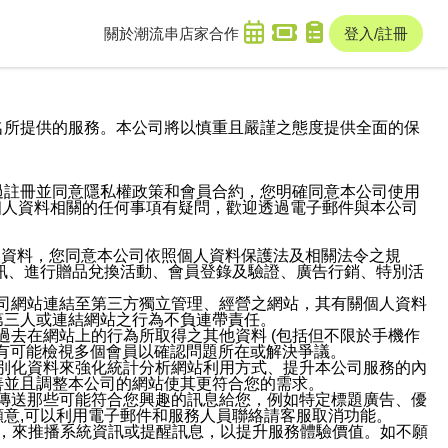
關於潮流串
店家合作
登入/註冊
域名及次級網域名所提供的服務。本公司將以慎重且嚴謹之態度提供全面的保
過註冊並同意隱私權政策和會員合約，您明確同意本公司使用
與個人資料相關的任何事項有疑問，歡迎透過電子郵件與本公司
人資料，您同意本公司依照個人資料保護法及相關法令之規
訊、進行贈品兌換活動、會員登錄及驗證、廣告行銷、特別活
本公司網站連結至第三方獨立管理、經營之網站，其有關個人資料
第三人或連結網站之行為不負連帶責任。
或過去在網站上的行為所取得之其他資料 (包括但不限於手機作
也有可能檢視多個會員以確認問題所在或解決爭議。
識別化資料來強化統計分析網站利用方式、提升本公司服務的內
善並且調整本公司的網站使其更符合您的需求。
並傳送那些可能符合您興趣的訊息給您，例如特定標題廣告、優
意,可以利用電子郵件和服務人員聯絡請客服取消功能。
帳號，來推播系統資訊或提醒訊息，以提升服務體驗價值。如不願