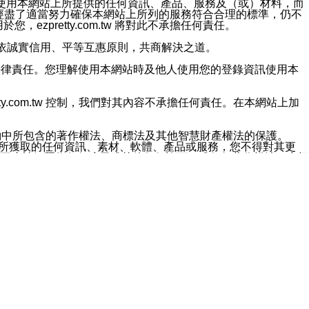
對於因為使用本網站上所提供的任何資訊、產品、服務及（或）材料，而
m.tw 已經盡了適當努力確保本網站上所列的服務符合合理的標準，仍不
ezpretty.com.tw 將對此不承擔任何責任。
均應依誠實信用、平等互惠原則，共商解決之道。
力的法律責任。您理解使用本網站時及他人使用您的登錄資訊使用本
ty.com.tw 控制，我們對其內容不承擔任何責任。在本網站上加
約中所包含的著作權法、商標法及其他智慧財產權法的保護。
網站上所獲取的任何資訊、素材、軟體、產品或服務，您不得對其更
不應被解釋為任何暗示或其他任何許可，或任何著作權法、商標
違反此規定，我們將追究其法律責任。
任何損失、責任及協力廠商的任何索賠或要求（包括律師費），將由
站而獲取到的資訊，而導致您遭受的任何風險或損失，將由您自
用本網站而造成的任何損失負責，同時，您會在此放棄有關此損失的所有及
伺服器不會發生缺陷，其中包括但不僅限於病毒或其他有害元素。對於
w 控制範圍的任何病毒感染、BUG、篡改、技術故障、錯誤、遺
有明示、暗示或法定及其他聲明、保證和條款均予以最大限度的排除，
定目的等。 ezpretty.com.tw 不能持續或在某階段
方便目的，其不應影響這些條款的範圍或意義，或是產生其他的
或任何協力廠商承擔任何責任。 在每次訪問網站時，您應檢查一下這