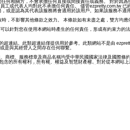
屬於買賣行為的任何相關方，不會承擔任何直接或間接責任或義務。 
人員、員工或代表人均對此不承擔任何責任。 儘管ezpretty.co
薦的服務，或是認為其代表該服務將會適用於該用戶。如果該服務不適用於您，
有一部無效時，不影響其他條款之效力。 本條款如有未盡之處，雙方
的合法年齡。可以針對您在使用本網站時產生的任何責任，形成有約束
官方帳號或認證官方帳號的通知型訊息。
網站的超連結。此類超連結僅提供用於參考。此類網站不是由 ezpret
或是與其經營人之間存在任何聯繫。
鈕、商標、服務標章及商品名稱均受中華民國國家法律及國際條
這些素材中所包含的所有權利，所有權、權益及智慧財產權。對於從本
或出售。除非本協議中明確指出，這些條款和條件中的任何內容
或任何協力廠商的業主權益中規定的任何權利的推斷結果。 如有任何人
其分公司、所屬機構、管理人員、代理人及其他合作夥伴和員工遭受的
構、管理人員、代理人及其他合作夥伴和員工不受損失。
依賴本網站上所提供的資訊、產品、服務或素材或通過使用本網
etty.com.tw提供電信及網路服務的提供商不會因您使用或不能使
etty.com.tw 不聲明、保證或承諾本網站或支持該網站的
影響本網站任何部分正常運行，且超出ezpretty.com.t
com.tw 不承擔任何責任。 在適用法律許可的最大範圍內，所
諾，其中包括但不僅限於其精確性、完整性或適銷性、品質或適用於特
些條款或是這些條款相關的權利。這些條款中使用的標題僅為了
款之內容及本網站上內容而不另行通知，同時，不對您、其他任何用戶