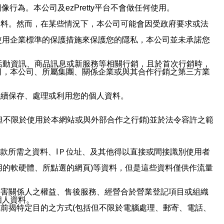
行為。本公司及ezPretty平台不會做任何使用。
資料。然而，在某些情況下，本公司可能會因受政府要求或法
使用企業標準的保護措施來保護您的隱私，本公司並未承諾您
活動資訊、商品訊息或新服務等相關行銷，且於首次行銷時，
司，本公司、所屬集團、關係企業或與其合作行銷之第三方業
繼續保存、處理或利用您的個人資料。
但不限於使用於本網站或與外部合作之行銷)並於法令容許之範
或付款所需之資料、IＰ位址、及其他得以直接或間接識別使用者
用的軟硬體、所點選的網頁)等資料，但是這些資料僅供作流量
利害關係人之權益、售後服務、經營合於營業登記項目或組織
個人資料。
前揭特定目的之方式(包括但不限於電腦處理、郵寄、電話、