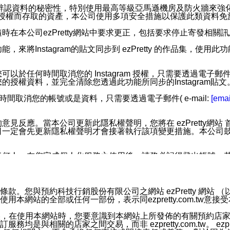
您個人辨認資料的秘密性，特別使用最高等級亞馬遜機房及防火牆來
失及未經授權而存取的資產，本公司使用多項安全措施以保護此類資料
在本公司ezPretty網站中要求更正，包括要求停止寄發相關
步功能，來將Instagram的貼文同步到 ezPretty 的作品集，使
步功能，您可以於任何時間取消您的 Instagram 授權，只需要
授權資料，並完全清除您透過此功能所同步的Instagram貼文
時間取消您的帳號或是資料，只需要透過電子郵件( e-mail:
[emai
應。當本公司更新此隱私權聲明，您將在 ezPretty網站 首頁
定會先更新隱私權聲明才會接著執行該項變更措施。本公司鼓勵您定
任何人。在您完成個人化服務之使用後，請務必記得登出帳號。
區。
並傳送或宣傳本網站各項服務之資料或電子郵件供您參考。您能
預約科技行銷股份有限公司之網站 ezPretty 網站 （以下皆稱 
網站的全部或任何一部份，表示同ezpretty.com.tw意
入本公司/本服務好友，您仍可接收到通知型訊息。
限，以廣告或其他目的的訊息皆不會被傳送。滿足以下三個條件
的資訊均無誤，在使用本網站時，您要意識到本網站上所發佈的有關預
號碼比對相符。
相關的店家之間交易，而非 ezpretty.com.tw。 ezpr
息。