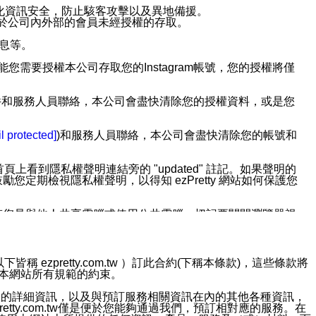
強化資訊安全，防止駭客攻擊以及異地備援。
免於公司內外部的會員未經授權的存取。
訊息等。
用此功能您需要授權本公司存取您的Instagram帳號，您的授權將僅
透過電子郵件和服務人員聯絡，本公司會盡快清除您的授權資料，或是您
。
l protected]
)和服務人員聯絡，本公司會盡快清除您的帳號和
上看到隱私權聲明連結旁的 "updated" 註記。如果聲明的
期檢視隱私權聲明，以得知 ezPretty 網站如何保護您
若您是與他人共享電腦或使用公共電腦，切記要關閉瀏覽器視
依照該資料或電子郵件所指示之方法、說明或功能連結，隨時
ezpretty.com.tw ）訂此合約(下稱本條款)，這些條款將
接受本網站所有規範的約束。
者，將可收到通知型訊息。
約店家的詳細資訊，以及與預訂服務相關資訊在內的其他各種資訊，
etty.com.tw僅是便於您能夠通過我們，預訂相對應的服務。在