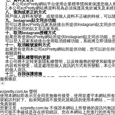
1、本公司ezPretty網站平台使用企業標準慣例來保護
2.本公司ezPretty網站將資料視為必須保護其免於滅
八、查詢或更正的方式
用戶個人資料有變更、或發現個人資料不正確的時候，可以隨時
九、Instagram貼文同步功能
您可以透過ezPretty店家系統後台所提供Instagram貼文同
用於同步您的貼文至店家系統。
十、取消Instagram授權方式
如果您有使用ezPretty網站所提供Instagram貼文同
可以登入店家系統後台使用取消授權功能，系統將立即清除您的
十一、取消帳號資料方式
如果您有使用本公司ezPretty網站所提供功能，您可以於任何
相關資料。
十二、隱私權聲明的更新
本公司將不定時更新隱私權聲明，以反映服務的變更和顧客的意見反
內容有所變更，或是處理您個人資訊的方式有所變動，本公司一
的個人資訊。
十三、自我保護措施
請妥善保管您的使用者名稱、密碼及個人資料，不要提供給
服務條款
窗，以防止他人讀取您的個人資料、信件或進入所機關管理
×
十四、傳送宣傳本站資訊或電子郵件之政策
您同意本公司網站，透過您所提供的郵件地址與您取得聯絡
ezpretty.com.tw 聲明
停止接收這些資料或電子郵件。
使用本網站即表示完全同意無條件接受，使用並遵守本網站所有條款。您與
十五、訊息通知
規範詳列於下。如未閱讀或不接受此規範請勿使用本網站，一旦使用本
本公司/本服務將以通知型訊息傳送重要訊息給您。即使未加
免責規範
本公司/本服務傳送之通知型訊息以對您有效且重要的訊息為
您要注意，ezpretty.com.tw 不保證本網站上所發佈
1.LINE 帳號設定的電話號碼與本公司/本服務所傳來的電話
均可能不準確或是存在拼寫錯誤。您在本網站上所進行的所有預訂服務均是與
2.該 LINE 帳號已在 LINE APP 設定中，同意接收通知型訊