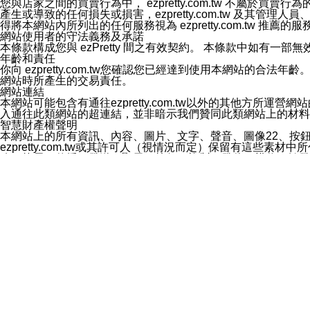
您與店家之間的買賣行為中， ezpretty.com.tw 不
3.LINE 帳號未封鎖傳送訊息之 LINE 官方帳號。
產生或導致的任何損失或損害，ezpretty.com.tw 及其管理
欲變更通知型訊息的設定，操作如下：
得將本網站內所列出的任何服務視為 ezpretty.com.tw 推
1.點選「主頁」＞「設定」
網站使用者的守法義務及承諾
2.點選「隱私設定」
本條款構成您與 ezPretty 間之有效契約。 本條款中如
3.點選「提供使用資料」
年齡和責任
4.點選「LINE通知型訊息」
你向 ezpretty.com.tw您確認您已經達到使用本網站
5.開關「接收LINE通知型訊息」
網站時所產生的交易責任。
❗️關閉「接收通知型訊息」後，將不會接收到來自任何企業
網站連結
本網站可能包含有通往ezpretty.com.tw以外的其他方所運營
入通往此類網站的超連結，並非暗示我們贊同此類網站上的材料
智慧財產權聲明
本網站上的所有資訊、內容、圖片、文字、聲音、圖像22、按
ezpretty.com.tw或其許可人（視情況而定）保留有
改、拷貝、傳播、發送、顯示、執行、複製、發佈、模仿、轉發
法或其他智慧財產權或 ezpretty.com.tw、其許可人
賠償
您同意因您使用本網站，而導致 ezpretty.com.tw、
您承擔賠償並保證 ezpretty.com.tw、其分公司、所屬機
免責聲明
您對本網站的所有使用均由您自擔風險。 因下載使用、參考或
己承擔全部責任。您同意 ezpretty.com.tw 及向ezpr
全部的索賠權利，無論是基於合約、侵權行為或其他依據。 ezpr
那些可損害或影響本網站管理、安全性、公正性和完整性，或是損害或
漏、中斷、刪除、缺陷、延遲或任何事件或事故，ezpretty.
其中包括但不僅限於有關本網站上服務、資訊及（或）聲明的保證或承
時間內對任一條款或多條條款的強制實施，不得將此視為放棄這
法律效應。 ezpretty.com.tw有權隨時變更本使用條