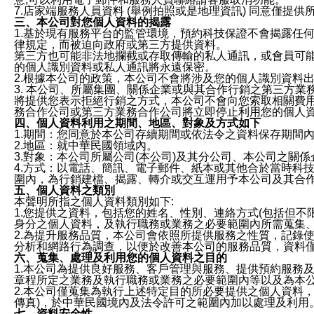
7.店家端服務人員資料 (舉例拍照或是地理資訊) 同意僅提
三、本公司對您個人資料的揭露
1.基於現有服務平台的監管環境，預約科技保證不會揭露任
律規定，而被迫向政府或第三方提供資料。
第三方也可能非法地攔截或存取傳輸的私人通訊，或會員可
的個人識別資料或私人通訊將永遠保密。
2.根據本公司的政策，本公司不會將涉及您的個人識別資料
3. 本公司、所屬集團、關係企業或與其合作行銷之第三方
將提供您表示拒絕行銷之方式，本公司不會向您索取相關費
務合作公司或第三方業務合作公司將立即停止利用您的個人
四、個人資料利用之期間、地區、對象及方式如下
1.期間：您同意於本公司存續期間或依法令之資料保存期間
2.地區：就中華民國領域內。
3.對象：本公司所屬公司(本公司)及其分公司、本公司之關
4.方式：以電話、簡訊、電子郵件、紙本或其他合於當時科
圍內，為行銷建檔、揭露、轉介或交互運用予本公司及其合
五、個人資料之類別
本聲明所指之個人資料類別如下:
1.您提供之資料，包括您的姓名、性別、連絡方式(包括但不
身分之個人資料，及執行職務或業務之必要範圍內所需蒐集
2.為提升服務品質，本公司會依照所提供服務之性質，記錄
分析和網路行為調查，以便於改善本公司的服務品質，資料
六、蒐集、處理及利用您的個人資料之目的
1.本公司為提供良好服務、客戶管理與服務、提供預約服務
章程所定之業務及執行職務或業務之必要範圍內等以及為本
2.本公司僅蒐集為執行上述特定目的所必要提供之個人資料
傳真)，於中華民國境內及法令許可之範圍內加以處理及利用
七、資料安全性