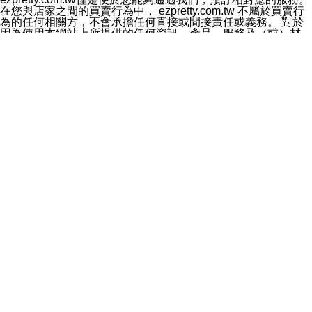
料於行銷活動資訊、商品訊息或新服務等相關行銷，且於
在您與店家之間的買賣行為中， ezpretty.com.tw 不屬於買賣行
首次行銷時，將提供您表示拒絕行銷之方式，本公司不會
為的任何相關方，不會承擔任何直接或間接責任或義務。 對於
向您索取相關費用。如您拒絕接受行銷服務或嗣後欲拒絕
因為使用本網站上所提供的任何資訊、產品、服務及（或）材
時，均可隨時通知本公司，本公司、所屬集團、關係企業
料，而產生或導致的任何損失或損害，ezpretty.com.tw 及其管
或與其合作行銷之第三方業務合作公司或第三方業務合作
理人員、員工或代表人均對此不承擔任何責任。 儘管
公司將立即停止利用您的個人資料行銷。
ezpretty.com.tw 已經盡了適當努力確保本網站上所列的服務符
四、個人資料利用之期間、地區、對象及方式如下
合合理的標準，仍不得將本網站內所列出的任何服務視為
1.期間：您同意於本公司存續期間或依法令之資料保存期
ezpretty.com.tw 推薦的服務，或是認為其代表該服務將會適用
間內，以及您的個人資料蒐集之目的消失或期限屆滿時，
於該用戶。如果該服務不適用於您，ezpretty.com.tw 將對此不
本公司得繼續保存、處理或利用您的個人資料。
承擔任何責任。
2.地區：就中華民國領域內。
網站使用者的守法義務及承諾
3.對象：本公司所屬公司(本公司)及其分公司、本公司之關
本條款構成您與 ezPretty 間之有效契約。 本條款中如有一部無
係企業、其他與本公司有業務往來或合作之機構。
效時，不影響其他條款之效力。 本條款如有未盡之處，雙方均
4.方式：以電話、簡訊、電子郵件、紙本或其他合於當時
應依誠實信用、平等互惠原則，共商解決之道。
科技之適當方式作個人資料之利用，(包括任何依法得利用
年齡和責任
之方式，但不限於使用於本網站或與外部合作之行銷)並於
你向 ezpretty.com.tw您確認您已經達到使用本網站的合法年
法令容許之範圍內，為行銷建檔、揭露、轉介或交互運用
齡。可以針對您在使用本網站時產生的任何責任，形成有約束力
予本公司及其合作對象。
的法律責任。您理解使用本網站時及他人使用您的登錄資訊使用
五、個人資料之類別
本網站時所產生的交易責任。
本聲明所指之個人資料類別如下:
網站連結
1.您提供之資料，包括您的姓名、性別、連絡方式(包括但
本網站可能包含有通往ezpretty.com.tw以外的其他方所運營網站
不限於電話、E-MAIL及地址等)、服務單位、職稱、為完
的超連結。此類超連結僅提供用於參考。此類網站不是由
成收款或付款所需之資料、IＰ位址、及其他得以直接或間
ezpretty.com.tw 控制，我們對其內容不承擔任何責任。在本網
接識別使用者身分之個人資料，及執行職務或業務之必要
站上加入通往此類網站的超連結，並非暗示我們贊同此類網站上
範圍內所需蒐集、處理及利用的個人資料。
的材料或是與其經營人之間存在任何聯繫。
2.為提升服務品質，本公司會依照所提供服務之性質，記
智慧財產權聲明
錄使用者的IP位址、以及在本公司內的瀏覽活動(例如，使
本網站上的所有資訊、內容、圖片、文字、聲音、圖像22、按
用者所使用的軟硬體、所點選的網頁)等資料，但是這些資
鈕、商標、服務標章及商品名稱均受中華民國國家法律及國際條