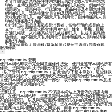
有合作關係之業務夥伴使用您的去識別化個人資料與您您
聯絡，並傳送那些可能符合您興趣的訊息給您，例如特定
標題廣告、優惠內容、行政通知、產品內容及有關您使用
網站的訊息。透過接受會員合約及隱私權政策，您明示同
意收取此項訊息。如不願意,可以利用電子郵件和服務人員
聯絡請客服取消功能。
6.針對已註冊認證店家或是消費者，當執行預約或是線上
支付，平台營運需求將會使用 email，姓名，手機，授權
之通訊帳號，來推播系統資訊或提醒訊息，以提升服務體
驗價值。如不願意,可以利用電子郵件和服務人員聯絡請客
服取消功能。
7.店家端服務人員資料 (舉例拍照或是地理資訊) 同意僅提
服務條款
供所屬店家管理人員可以使用消費者的作品集資料和員工
×
打卡個人圖像行為。本公司及ezPretty平台不會做任何使
用。
ezpretty.com.tw 聲明
三、本公司對您個人資料的揭露
使用本網站即表示完全同意無條件接受，使用並遵守本網站所有
1.基於現有服務平台的監管環境，預約科技保證不會揭露
條款。您與預約科技行銷股份有限公司之網站 ezPretty 網站
任何店家的營運資訊，且預約科技和店家均不能洩露消費
（以下皆稱 ezpretty.com.tw ）訂此合約(下稱本條款)，這些條款
者的個人資料。然而，在某些情況下，本公司可能會因受
將規範詳列於下。如未閱讀或不接受此規範請勿使用本網站，一
政府要求或法律規定，而被迫向政府或第三方提供資料。
旦使用本網站的全部或任何一部份，表示同ezpretty.com.tw意接
第三方也可能非法地攔截或存取傳輸的私人通訊，或會員
受本網站所有規範的約束。
可能濫用或誤用從本公司網站獲得的您的資料。因此，儘
免責規範
管本公司使用企業標準的保護措施來保護您的隱私，本公
您要注意，ezpretty.com.tw 不保證本網站上所發佈的資訊均無
司並未承諾您的個人識別資料或私人通訊將永遠保密。
誤，在使用本網站時，您要意識到本網站上所發佈的有關預約店
2.根據本公司的政策，本公司不會將涉及您的個人識別資
家的詳細資訊，以及與預訂服務相關資訊在內的其他各種資訊，
料出租或出售給第三方。
均可能不準確或是存在拼寫錯誤。您在本網站上所進行的所有預
3. 本公司、所屬集團、關係企業或與其合作行銷之第三方
訂服務均是與相關的店家之間交易，而非 ezpretty.com.tw。
業務合作公司會在您同意之情形下，始得利用您的個人資
ezpretty.com.tw僅是便於您能夠通過我們，預訂相對應的服務。