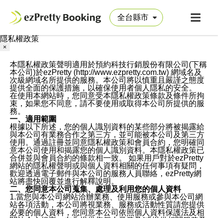
隱私權政策
×
本隱私權政策聲明適用於預約科技行銷股份有限公司(下稱
本公司)於ezPretty (http://www.ezpretty.com.tw) 網域名及
次級網域名所提供的服務。本公司將以慎重且嚴謹之態度
提供全面的保護措施，以確保使用者個人隱私的安全。
在使用本網站時，您同意受本隱私權政策條款及條件所拘
束，如果您不同意，請不要使用或取得本公司所提供的服
務。
一、適用範圍
根據以下所述，您的個人識別資料的某些部分將被揭露給
與本公司有業務合作之第三方，並可能被本公司及第三方
使用。通過註冊並同意隱私權政策和會員合約，您明確同
意本公司使用和揭露您的個人識別資料。本隱私權政策已
合併並與會員合約的條款相一致。 如果用戶對於ezPretty
網站的隱私權聲明或與個人資料相關的任何事項有疑問，
歡迎透過電子郵件與本公司的服務人員聯絡，ezPretty網
站將盡快回覆並進行解釋說明。
二、您同意本公司蒐集、處理及利用您的個人資料
1.當您與本公司網站洽辦業務、使用服務或參與本公司網
站各項活動，本公司將視業務、服務或活動性質請您提供
必要的個人資料，您同意本公司依照個人資料保護法及相