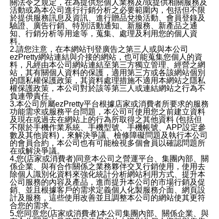
關法令之規定，在為提供您個人業務及/或提供相關服務及
活動或為本公司進行行銷分析之必要範圍內，包括但不限
於提供服務訊息及資訊、進行贈品兌換活動、會員登錄及
驗證、廣告行銷、特別活動通知、新服務、新產品之通
知、行銷分析等用途等，蒐集、處理及利用您的個人資
料。
2.請您注意，在本網站刊登廣告之第三人或與本公司
ezPretty網站連結與介接的網站，也可能蒐集您個人的資
料，凡經由本公司網站連結至第三方獨立管理、經營之網
站，其有關個人資料的保護，適用第三方或各該網站個別
的隱私權保護政策，其資料處理措施不適用本網站之隱私
權保護政策，本公司對於該等第三人或連結網站之行為不
負連帶責任。
3.本公司所屬ezPretty平台根據店家或消費者所要求的服務
功能需求或服務平台問題，本公司可使用您之前建立資料
及現在或過去在網站上的行為所取得之其他資料 (包括但
不限於手機作業系統、手機型號、手機帳號、APP設定參
數及其他資料)，來解決爭議、檢修障礙問題及執行本公司
的會員合約，本公司也有可能檢視多個會員以確認問題所
在或解決爭議。
4.您(店家或消費者)同意本公司之營運平台、集團內部、關
係企業、與有合作關係之業務夥伴交叉行銷使用，使用去
除個人識別化資料來強化統計分析網站利用方式、提升本
公司服務的內容及產品，進而提升本公司的市場行銷及促
銷、並且根據客戶的需求定義個人化製服務介面、網頁設
計及服務，這些使用改善並且調整本公司的網站使其更符
合您的需求。
5.您同意您(店家或消費者)本公司集團內部、關係企業、與