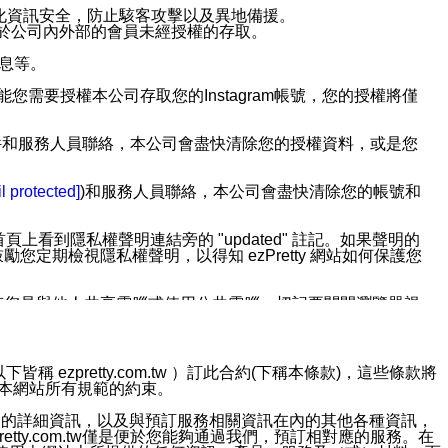
強化資訊安全，防止駭客攻擊以及異地備援。
免於公司內外部的會員未經授權的存取。
訊息等。
用此功能您需要授權本公司存取您的Instagram帳號，您的授權將僅
透過電子郵件和服務人員聯絡，本公司會盡快清除您的授權資料，或是您
。
l protected]
)和服務人員聯絡，本公司會盡快清除您的帳號和
上看到隱私權聲明連結旁的 "updated" 註記。如果聲明的
期檢視隱私權聲明，以得知 ezPretty 網站如何保護您
若您是與他人共享電腦或使用公共電腦，切記要關閉瀏覽器視
依照該資料或電子郵件所指示之方法、說明或功能連結，隨時
ezpretty.com.tw ）訂此合約(下稱本條款)，這些條款將
接受本網站所有規範的約束。
者，將可收到通知型訊息。
約店家的詳細資訊，以及與預訂服務相關資訊在內的其他各種資訊，
etty.com.tw僅是便於您能夠通過我們，預訂相對應的服務。在