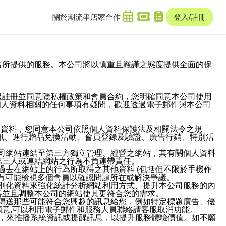
關於潮流串
店家合作
登入/註冊
域名及次級網域名所提供的服務。本公司將以慎重且嚴謹之態度提供全面的保
過註冊並同意隱私權政策和會員合約，您明確同意本公司使用
與個人資料相關的任何事項有疑問，歡迎透過電子郵件與本公司
人資料，您同意本公司依照個人資料保護法及相關法令之規
訊、進行贈品兌換活動、會員登錄及驗證、廣告行銷、特別活
本公司網站連結至第三方獨立管理、經營之網站，其有關個人資料
第三人或連結網站之行為不負連帶責任。
或過去在網站上的行為所取得之其他資料 (包括但不限於手機作
也有可能檢視多個會員以確認問題所在或解決爭議。
識別化資料來強化統計分析網站利用方式、提升本公司服務的內
善並且調整本公司的網站使其更符合您的需求。
並傳送那些可能符合您興趣的訊息給您，例如特定標題廣告、優
意,可以利用電子郵件和服務人員聯絡請客服取消功能。
帳號，來推播系統資訊或提醒訊息，以提升服務體驗價值。如不願