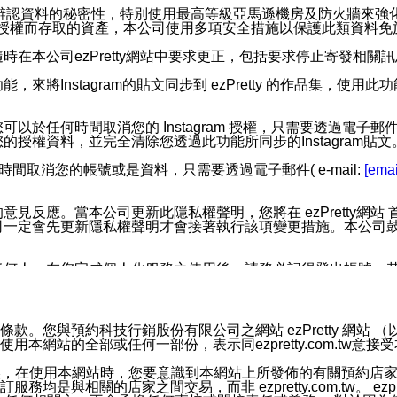
您個人辨認資料的秘密性，特別使用最高等級亞馬遜機房及防火牆來
失及未經授權而存取的資產，本公司使用多項安全措施以保護此類資料
在本公司ezPretty網站中要求更正，包括要求停止寄發相關
步功能，來將Instagram的貼文同步到 ezPretty 的作品集，使
步功能，您可以於任何時間取消您的 Instagram 授權，只需要
授權資料，並完全清除您透過此功能所同步的Instagram貼文
時間取消您的帳號或是資料，只需要透過電子郵件( e-mail:
[emai
應。當本公司更新此隱私權聲明，您將在 ezPretty網站 首頁
定會先更新隱私權聲明才會接著執行該項變更措施。本公司鼓勵您定
任何人。在您完成個人化服務之使用後，請務必記得登出帳號。
區。
並傳送或宣傳本網站各項服務之資料或電子郵件供您參考。您能
預約科技行銷股份有限公司之網站 ezPretty 網站 （以下皆稱 
網站的全部或任何一部份，表示同ezpretty.com.tw意
入本公司/本服務好友，您仍可接收到通知型訊息。
限，以廣告或其他目的的訊息皆不會被傳送。滿足以下三個條件
的資訊均無誤，在使用本網站時，您要意識到本網站上所發佈的有關預
號碼比對相符。
相關的店家之間交易，而非 ezpretty.com.tw。 ezpr
息。