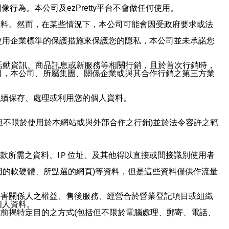
行為。本公司及ezPretty平台不會做任何使用。
資料。然而，在某些情況下，本公司可能會因受政府要求或法
使用企業標準的保護措施來保護您的隱私，本公司並未承諾您
活動資訊、商品訊息或新服務等相關行銷，且於首次行銷時，
司，本公司、所屬集團、關係企業或與其合作行銷之第三方業
繼續保存、處理或利用您的個人資料。
但不限於使用於本網站或與外部合作之行銷)並於法令容許之範
或付款所需之資料、IＰ位址、及其他得以直接或間接識別使用者
用的軟硬體、所點選的網頁)等資料，但是這些資料僅供作流量
利害關係人之權益、售後服務、經營合於營業登記項目或組織
個人資料。
前揭特定目的之方式(包括但不限於電腦處理、郵寄、電話、