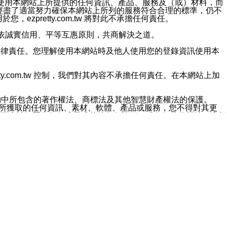
對於因為使用本網站上所提供的任何資訊、產品、服務及（或）材料，而
m.tw 已經盡了適當努力確保本網站上所列的服務符合合理的標準，仍不
ezpretty.com.tw 將對此不承擔任何責任。
均應依誠實信用、平等互惠原則，共商解決之道。
力的法律責任。您理解使用本網站時及他人使用您的登錄資訊使用本
ty.com.tw 控制，我們對其內容不承擔任何責任。在本網站上加
約中所包含的著作權法、商標法及其他智慧財產權法的保護。
網站上所獲取的任何資訊、素材、軟體、產品或服務，您不得對其更
不應被解釋為任何暗示或其他任何許可，或任何著作權法、商標
違反此規定，我們將追究其法律責任。
任何損失、責任及協力廠商的任何索賠或要求（包括律師費），將由
站而獲取到的資訊，而導致您遭受的任何風險或損失，將由您自
用本網站而造成的任何損失負責，同時，您會在此放棄有關此損失的所有及
伺服器不會發生缺陷，其中包括但不僅限於病毒或其他有害元素。對於
w 控制範圍的任何病毒感染、BUG、篡改、技術故障、錯誤、遺
有明示、暗示或法定及其他聲明、保證和條款均予以最大限度的排除，
定目的等。 ezpretty.com.tw 不能持續或在某階段
方便目的，其不應影響這些條款的範圍或意義，或是產生其他的
或任何協力廠商承擔任何責任。 在每次訪問網站時，您應檢查一下這