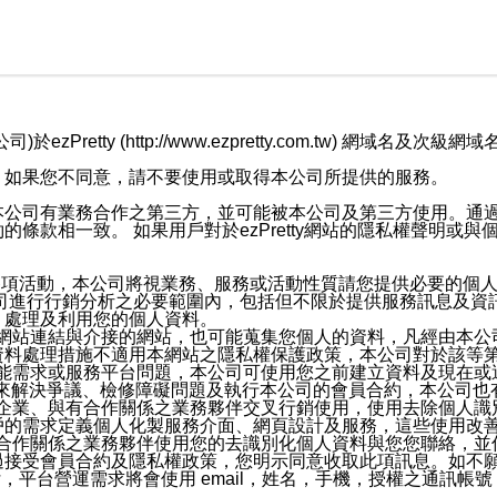
retty (http://www.ezpretty.com.tw) 網
，如果您不同意，請不要使用或取得本公司所提供的服務。
本公司有業務合作之第三方，並可能被本公司及第三方使用。通
條款相一致。 如果用戶對於ezPretty網站的隱私權聲明或
各項活動，本公司將視業務、服務或活動性質請您提供必要的個
公司進行行銷分析之必要範圍內，包括但不限於提供服務訊息及資
、處理及利用您的個人資料。
etty網站連結與介接的網站，也可能蒐集您個人的資料，凡經由
資料處理措施不適用本網站之隱私權保護政策，本公司對於該等
服務功能需求或服務平台問題，本公司可使用您之前建立資料及現在
，來解決爭議、檢修障礙問題及執行本公司的會員合約，本公司
關係企業、與有合作關係之業務夥伴交叉行銷使用，使用去除個人
戶的需求定義個人化製服務介面、網頁設計及服務，這些使用改
與有合作關係之業務夥伴使用您的去識別化個人資料與您您聯絡，
接受會員合約及隱私權政策，您明示同意收取此項訊息。如不願
，平台營運需求將會使用 email，姓名，手機，授權之通訊