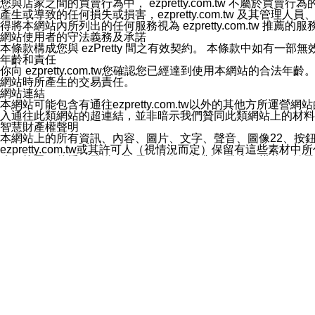
您與店家之間的買賣行為中， ezpretty.com.tw 不
3.LINE 帳號未封鎖傳送訊息之 LINE 官方帳號。
產生或導致的任何損失或損害，ezpretty.com.tw 及其管理
欲變更通知型訊息的設定，操作如下：
得將本網站內所列出的任何服務視為 ezpretty.com.tw 推
1.點選「主頁」＞「設定」
網站使用者的守法義務及承諾
2.點選「隱私設定」
本條款構成您與 ezPretty 間之有效契約。 本條款中如
3.點選「提供使用資料」
年齡和責任
4.點選「LINE通知型訊息」
你向 ezpretty.com.tw您確認您已經達到使用本網站
5.開關「接收LINE通知型訊息」
網站時所產生的交易責任。
❗️關閉「接收通知型訊息」後，將不會接收到來自任何企業
網站連結
本網站可能包含有通往ezpretty.com.tw以外的其他方所運營
入通往此類網站的超連結，並非暗示我們贊同此類網站上的材料
智慧財產權聲明
本網站上的所有資訊、內容、圖片、文字、聲音、圖像22、按
ezpretty.com.tw或其許可人（視情況而定）保留有
改、拷貝、傳播、發送、顯示、執行、複製、發佈、模仿、轉發
法或其他智慧財產權或 ezpretty.com.tw、其許可人
賠償
您同意因您使用本網站，而導致 ezpretty.com.tw、
您承擔賠償並保證 ezpretty.com.tw、其分公司、所屬機
免責聲明
您對本網站的所有使用均由您自擔風險。 因下載使用、參考或
己承擔全部責任。您同意 ezpretty.com.tw 及向ezpr
全部的索賠權利，無論是基於合約、侵權行為或其他依據。 ezpr
那些可損害或影響本網站管理、安全性、公正性和完整性，或是損害或
漏、中斷、刪除、缺陷、延遲或任何事件或事故，ezpretty.
其中包括但不僅限於有關本網站上服務、資訊及（或）聲明的保證或承
時間內對任一條款或多條條款的強制實施，不得將此視為放棄這
法律效應。 ezpretty.com.tw有權隨時變更本使用條