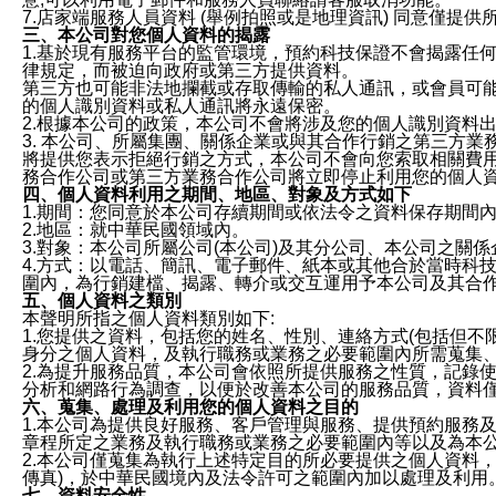
7.店家端服務人員資料 (舉例拍照或是地理資訊) 同意僅提
三、本公司對您個人資料的揭露
1.基於現有服務平台的監管環境，預約科技保證不會揭露任
律規定，而被迫向政府或第三方提供資料。
第三方也可能非法地攔截或存取傳輸的私人通訊，或會員可
的個人識別資料或私人通訊將永遠保密。
2.根據本公司的政策，本公司不會將涉及您的個人識別資料
3. 本公司、所屬集團、關係企業或與其合作行銷之第三方
將提供您表示拒絕行銷之方式，本公司不會向您索取相關費
務合作公司或第三方業務合作公司將立即停止利用您的個人
四、個人資料利用之期間、地區、對象及方式如下
1.期間：您同意於本公司存續期間或依法令之資料保存期間
2.地區：就中華民國領域內。
3.對象：本公司所屬公司(本公司)及其分公司、本公司之關
4.方式：以電話、簡訊、電子郵件、紙本或其他合於當時科
圍內，為行銷建檔、揭露、轉介或交互運用予本公司及其合
五、個人資料之類別
本聲明所指之個人資料類別如下:
1.您提供之資料，包括您的姓名、性別、連絡方式(包括但不
身分之個人資料，及執行職務或業務之必要範圍內所需蒐集
2.為提升服務品質，本公司會依照所提供服務之性質，記錄
分析和網路行為調查，以便於改善本公司的服務品質，資料
六、蒐集、處理及利用您的個人資料之目的
1.本公司為提供良好服務、客戶管理與服務、提供預約服務
章程所定之業務及執行職務或業務之必要範圍內等以及為本
2.本公司僅蒐集為執行上述特定目的所必要提供之個人資料
傳真)，於中華民國境內及法令許可之範圍內加以處理及利用
七、資料安全性