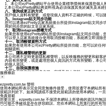
1、本公司ezPretty網站平台使用企業標準慣例來保護
2.本公司ezPretty網站將資料視為必須保護其免於滅
八、查詢或更正的方式
用戶個人資料有變更、或發現個人資料不正確的時候，可以隨時
九、Instagram貼文同步功能
您可以透過ezPretty店家系統後台所提供Instagram貼文同
用於同步您的貼文至店家系統。
十、取消Instagram授權方式
如果您有使用ezPretty網站所提供Instagram貼文同
可以登入店家系統後台使用取消授權功能，系統將立即清除您的
十一、取消帳號資料方式
如果您有使用本公司ezPretty網站所提供功能，您可以於任何
相關資料。
十二、隱私權聲明的更新
本公司將不定時更新隱私權聲明，以反映服務的變更和顧客的意見反
內容有所變更，或是處理您個人資訊的方式有所變動，本公司一
的個人資訊。
十三、自我保護措施
請妥善保管您的使用者名稱、密碼及個人資料，不要提供給
服務條款
窗，以防止他人讀取您的個人資料、信件或進入所機關管理
×
十四、傳送宣傳本站資訊或電子郵件之政策
您同意本公司網站，透過您所提供的郵件地址與您取得聯絡
ezpretty.com.tw 聲明
停止接收這些資料或電子郵件。
使用本網站即表示完全同意無條件接受，使用並遵守本網站所有條款。您與
十五、訊息通知
規範詳列於下。如未閱讀或不接受此規範請勿使用本網站，一旦使用本
本公司/本服務將以通知型訊息傳送重要訊息給您。即使未加
免責規範
本公司/本服務傳送之通知型訊息以對您有效且重要的訊息為
您要注意，ezpretty.com.tw 不保證本網站上所發佈
1.LINE 帳號設定的電話號碼與本公司/本服務所傳來的電話
均可能不準確或是存在拼寫錯誤。您在本網站上所進行的所有預訂服務均是與
2.該 LINE 帳號已在 LINE APP 設定中，同意接收通知型訊