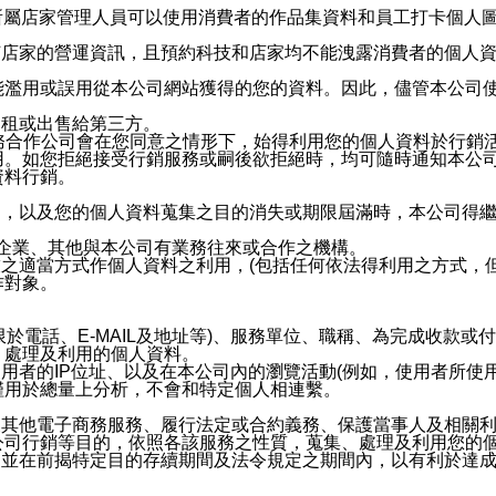
供所屬店家管理人員可以使用消費者的作品集資料和員工打卡個人圖像
何店家的營運資訊，且預約科技和店家均不能洩露消費者的個人
能濫用或誤用從本公司網站獲得的您的資料。因此，儘管本公司
出租或出售給第三方。
業務合作公司會在您同意之情形下，始得利用您的個人資料於行銷
用。如您拒絕接受行銷服務或嗣後欲拒絕時，均可隨時通知本公
資料行銷。
內，以及您的個人資料蒐集之目的消失或期限屆滿時，本公司得
係企業、其他與本公司有業務往來或合作之機構。
技之適當方式作個人資料之利用，(包括任何依法得利用之方式，
作對象。
限於電話、E-MAIL及地址等)、服務單位、職稱、為完成收款
、處理及利用的個人資料。
使用者的IP位址、以及在本公司內的瀏覽活動(例如，使用者所使
僅用於總量上分析，不會和特定個人相連繫。
及其他電子商務服務、履行法定或合約義務、保護當事人及相關
公司行銷等目的，依照各該服務之性質，蒐集、處理及利用您的
，並在前揭特定目的存續期間及法令規定之期間內，以有利於達成
。