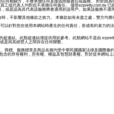
屬於買賣行為的任何相關方，不會承擔任何直接或間接責任或義務。 
人員、員工或代表人均對此不承擔任何責任。 儘管ezpretty.co
薦的服務，或是認為其代表該服務將會適用於該用戶。如果該服務不適用於您，
有一部無效時，不影響其他條款之效力。 本條款如有未盡之處，雙方
的合法年齡。可以針對您在使用本網站時產生的任何責任，形成有約束
官方帳號或認證官方帳號的通知型訊息。
網站的超連結。此類超連結僅提供用於參考。此類網站不是由 ezpret
或是與其經營人之間存在任何聯繫。
鈕、商標、服務標章及商品名稱均受中華民國國家法律及國際條
這些素材中所包含的所有權利，所有權、權益及智慧財產權。對於從本
或出售。除非本協議中明確指出，這些條款和條件中的任何內容
或任何協力廠商的業主權益中規定的任何權利的推斷結果。 如有任何人
其分公司、所屬機構、管理人員、代理人及其他合作夥伴和員工遭受的
構、管理人員、代理人及其他合作夥伴和員工不受損失。
依賴本網站上所提供的資訊、產品、服務或素材或通過使用本網
etty.com.tw提供電信及網路服務的提供商不會因您使用或不能使
etty.com.tw 不聲明、保證或承諾本網站或支持該網站的
影響本網站任何部分正常運行，且超出ezpretty.com.t
com.tw 不承擔任何責任。 在適用法律許可的最大範圍內，所
諾，其中包括但不僅限於其精確性、完整性或適銷性、品質或適用於特
些條款或是這些條款相關的權利。這些條款中使用的標題僅為了
款之內容及本網站上內容而不另行通知，同時，不對您、其他任何用戶