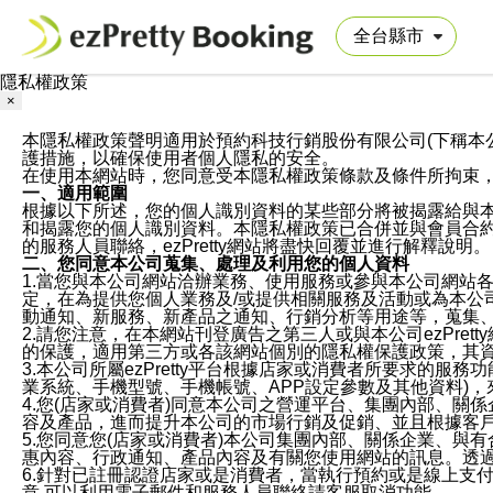
隱私權政策
×
本隱私權政策聲明適用於預約科技行銷股份有限公司(下稱本公司)於ezP
護措施，以確保使用者個人隱私的安全。
在使用本網站時，您同意受本隱私權政策條款及條件所拘束
一、適用範圍
根據以下所述，您的個人識別資料的某些部分將被揭露給與
和揭露您的個人識別資料。本隱私權政策已合併並與會員合約的
的服務人員聯絡，ezPretty網站將盡快回覆並進行解釋說明。
二、您同意本公司蒐集、處理及利用您的個人資料
1.當您與本公司網站洽辦業務、使用服務或參與本公司網站
定，在為提供您個人業務及/或提供相關服務及活動或為本
動通知、新服務、新產品之通知、行銷分析等用途等，蒐集
2.請您注意，在本網站刊登廣告之第三人或與本公司ezPr
的保護，適用第三方或各該網站個別的隱私權保護政策，其
3.本公司所屬ezPretty平台根據店家或消費者所要求的
業系統、手機型號、手機帳號、APP設定參數及其他資料)
4.您(店家或消費者)同意本公司之營運平台、集團內部、
容及產品，進而提升本公司的市場行銷及促銷、並且根據客
5.您同意您(店家或消費者)本公司集團內部、關係企業、
惠內容、行政通知、產品內容及有關您使用網站的訊息。透過
6.針對已註冊認證店家或是消費者，當執行預約或是線上支付
意,可以利用電子郵件和服務人員聯絡請客服取消功能。