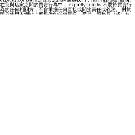
料於行銷活動資訊、商品訊息或新服務等相關行銷，且於
在您與店家之間的買賣行為中， ezpretty.com.tw 不屬於買賣行
首次行銷時，將提供您表示拒絕行銷之方式，本公司不會
為的任何相關方，不會承擔任何直接或間接責任或義務。 對於
向您索取相關費用。如您拒絕接受行銷服務或嗣後欲拒絕
因為使用本網站上所提供的任何資訊、產品、服務及（或）材
時，均可隨時通知本公司，本公司、所屬集團、關係企業
料，而產生或導致的任何損失或損害，ezpretty.com.tw 及其管
或與其合作行銷之第三方業務合作公司或第三方業務合作
理人員、員工或代表人均對此不承擔任何責任。 儘管
公司將立即停止利用您的個人資料行銷。
ezpretty.com.tw 已經盡了適當努力確保本網站上所列的服務符
四、個人資料利用之期間、地區、對象及方式如下
合合理的標準，仍不得將本網站內所列出的任何服務視為
1.期間：您同意於本公司存續期間或依法令之資料保存期
ezpretty.com.tw 推薦的服務，或是認為其代表該服務將會適用
間內，以及您的個人資料蒐集之目的消失或期限屆滿時，
於該用戶。如果該服務不適用於您，ezpretty.com.tw 將對此不
本公司得繼續保存、處理或利用您的個人資料。
承擔任何責任。
2.地區：就中華民國領域內。
網站使用者的守法義務及承諾
3.對象：本公司所屬公司(本公司)及其分公司、本公司之關
本條款構成您與 ezPretty 間之有效契約。 本條款中如有一部無
係企業、其他與本公司有業務往來或合作之機構。
效時，不影響其他條款之效力。 本條款如有未盡之處，雙方均
4.方式：以電話、簡訊、電子郵件、紙本或其他合於當時
應依誠實信用、平等互惠原則，共商解決之道。
科技之適當方式作個人資料之利用，(包括任何依法得利用
年齡和責任
之方式，但不限於使用於本網站或與外部合作之行銷)並於
你向 ezpretty.com.tw您確認您已經達到使用本網站的合法年
法令容許之範圍內，為行銷建檔、揭露、轉介或交互運用
齡。可以針對您在使用本網站時產生的任何責任，形成有約束力
予本公司及其合作對象。
的法律責任。您理解使用本網站時及他人使用您的登錄資訊使用
五、個人資料之類別
本網站時所產生的交易責任。
本聲明所指之個人資料類別如下:
網站連結
1.您提供之資料，包括您的姓名、性別、連絡方式(包括但
本網站可能包含有通往ezpretty.com.tw以外的其他方所運營網站
不限於電話、E-MAIL及地址等)、服務單位、職稱、為完
的超連結。此類超連結僅提供用於參考。此類網站不是由
成收款或付款所需之資料、IＰ位址、及其他得以直接或間
ezpretty.com.tw 控制，我們對其內容不承擔任何責任。在本網
接識別使用者身分之個人資料，及執行職務或業務之必要
站上加入通往此類網站的超連結，並非暗示我們贊同此類網站上
範圍內所需蒐集、處理及利用的個人資料。
的材料或是與其經營人之間存在任何聯繫。
2.為提升服務品質，本公司會依照所提供服務之性質，記
智慧財產權聲明
錄使用者的IP位址、以及在本公司內的瀏覽活動(例如，使
本網站上的所有資訊、內容、圖片、文字、聲音、圖像22、按
用者所使用的軟硬體、所點選的網頁)等資料，但是這些資
鈕、商標、服務標章及商品名稱均受中華民國國家法律及國際條