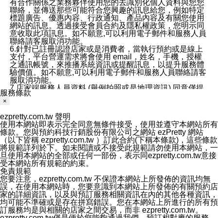
有合作關係之業務夥伴使用您的去識別化個人資料與您您
聯絡，並傳送那些可能符合您興趣的訊息給您，例如特定
標題廣告、優惠內容、行政通知、產品內容及有關您使用
網站的訊息。透過接受會員合約及隱私權政策，您明示同
意收取此項訊息。如不願意,可以利用電子郵件和服務人員
聯絡請客服取消功能。
6.針對已註冊認證店家或是消費者，當執行預約或是線上
支付，平台營運需求將會使用 email，姓名，手機，授權
之通訊帳號，來推播系統資訊或提醒訊息，以提升服務體
驗價值。如不願意,可以利用電子郵件和服務人員聯絡請客
服取消功能。
7.店家端服務人員資料 (舉例拍照或是地理資訊) 同意僅提
服務條款
供所屬店家管理人員可以使用消費者的作品集資料和員工
×
打卡個人圖像行為。本公司及ezPretty平台不會做任何使
用。
ezpretty.com.tw 聲明
三、本公司對您個人資料的揭露
使用本網站即表示完全同意無條件接受，使用並遵守本網站所有
1.基於現有服務平台的監管環境，預約科技保證不會揭露
條款。您與預約科技行銷股份有限公司之網站 ezPretty 網站
任何店家的營運資訊，且預約科技和店家均不能洩露消費
（以下皆稱 ezpretty.com.tw ）訂此合約(下稱本條款)，這些條款
者的個人資料。然而，在某些情況下，本公司可能會因受
將規範詳列於下。如未閱讀或不接受此規範請勿使用本網站，一
政府要求或法律規定，而被迫向政府或第三方提供資料。
旦使用本網站的全部或任何一部份，表示同ezpretty.com.tw意接
第三方也可能非法地攔截或存取傳輸的私人通訊，或會員
受本網站所有規範的約束。
可能濫用或誤用從本公司網站獲得的您的資料。因此，儘
免責規範
管本公司使用企業標準的保護措施來保護您的隱私，本公
您要注意，ezpretty.com.tw 不保證本網站上所發佈的資訊均無
司並未承諾您的個人識別資料或私人通訊將永遠保密。
誤，在使用本網站時，您要意識到本網站上所發佈的有關預約店
2.根據本公司的政策，本公司不會將涉及您的個人識別資
家的詳細資訊，以及與預訂服務相關資訊在內的其他各種資訊，
料出租或出售給第三方。
均可能不準確或是存在拼寫錯誤。您在本網站上所進行的所有預
3. 本公司、所屬集團、關係企業或與其合作行銷之第三方
訂服務均是與相關的店家之間交易，而非 ezpretty.com.tw。
業務合作公司會在您同意之情形下，始得利用您的個人資
ezpretty.com.tw僅是便於您能夠通過我們，預訂相對應的服務。