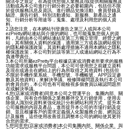
關法令之規定，在為提供您個人業務及/或提供相關服務及
活動或為本公司進行行銷分析之必要範圍內，包括但不限
於提供服務訊息及資訊、進行贈品兌換活動、會員登錄及
驗證、廣告行銷、特別活動通知、新服務、新產品之通
知、行銷分析等用途等，蒐集、處理及利用您的個人資
料。
2.請您注意，在本網站刊登廣告之第三人或與本公司
ezPretty網站連結與介接的網站，也可能蒐集您個人的資
料，凡經由本公司網站連結至第三方獨立管理、經營之網
站，其有關個人資料的保護，適用第三方或各該網站個別
的隱私權保護政策，其資料處理措施不適用本網站之隱私
權保護政策，本公司對於該等第三人或連結網站之行為不
負連帶責任。
3.本公司所屬ezPretty平台根據店家或消費者所要求的服務
功能需求或服務平台問題，本公司可使用您之前建立資料
及現在或過去在網站上的行為所取得之其他資料 (包括但
不限於手機作業系統、手機型號、手機帳號、APP設定參
數及其他資料)，來解決爭議、檢修障礙問題及執行本公司
的會員合約，本公司也有可能檢視多個會員以確認問題所
在或解決爭議。
4.您(店家或消費者)同意本公司之營運平台、集團內部、關
係企業、與有合作關係之業務夥伴交叉行銷使用，使用去
除個人識別化資料來強化統計分析網站利用方式、提升本
公司服務的內容及產品，進而提升本公司的市場行銷及促
銷、並且根據客戶的需求定義個人化製服務介面、網頁設
計及服務，這些使用改善並且調整本公司的網站使其更符
合您的需求。
5.您同意您(店家或消費者)本公司集團內部、關係企業、與