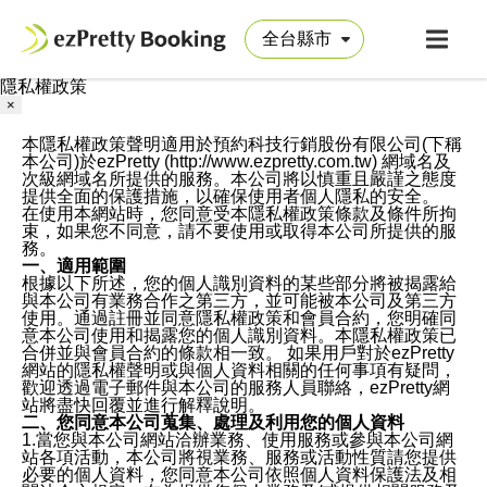
隱私權政策
×
本隱私權政策聲明適用於預約科技行銷股份有限公司(下稱
本公司)於ezPretty (http://www.ezpretty.com.tw) 網域名及
次級網域名所提供的服務。本公司將以慎重且嚴謹之態度
提供全面的保護措施，以確保使用者個人隱私的安全。
在使用本網站時，您同意受本隱私權政策條款及條件所拘
束，如果您不同意，請不要使用或取得本公司所提供的服
務。
一、適用範圍
根據以下所述，您的個人識別資料的某些部分將被揭露給
與本公司有業務合作之第三方，並可能被本公司及第三方
使用。通過註冊並同意隱私權政策和會員合約，您明確同
意本公司使用和揭露您的個人識別資料。本隱私權政策已
合併並與會員合約的條款相一致。 如果用戶對於ezPretty
網站的隱私權聲明或與個人資料相關的任何事項有疑問，
歡迎透過電子郵件與本公司的服務人員聯絡，ezPretty網
站將盡快回覆並進行解釋說明。
二、您同意本公司蒐集、處理及利用您的個人資料
1.當您與本公司網站洽辦業務、使用服務或參與本公司網
站各項活動，本公司將視業務、服務或活動性質請您提供
必要的個人資料，您同意本公司依照個人資料保護法及相