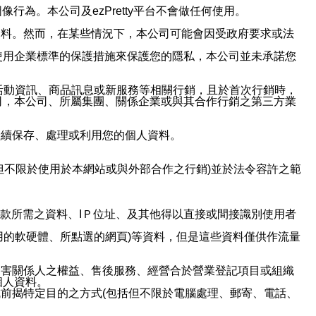
行為。本公司及ezPretty平台不會做任何使用。
資料。然而，在某些情況下，本公司可能會因受政府要求或法
使用企業標準的保護措施來保護您的隱私，本公司並未承諾您
活動資訊、商品訊息或新服務等相關行銷，且於首次行銷時，
司，本公司、所屬集團、關係企業或與其合作行銷之第三方業
繼續保存、處理或利用您的個人資料。
但不限於使用於本網站或與外部合作之行銷)並於法令容許之範
或付款所需之資料、IＰ位址、及其他得以直接或間接識別使用者
用的軟硬體、所點選的網頁)等資料，但是這些資料僅供作流量
利害關係人之權益、售後服務、經營合於營業登記項目或組織
個人資料。
前揭特定目的之方式(包括但不限於電腦處理、郵寄、電話、