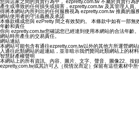
您與店家之間的買賣行為中， ezpretty.com.tw 不
3.LINE 帳號未封鎖傳送訊息之 LINE 官方帳號。
產生或導致的任何損失或損害，ezpretty.com.tw 及其管理
欲變更通知型訊息的設定，操作如下：
得將本網站內所列出的任何服務視為 ezpretty.com.tw 推
1.點選「主頁」＞「設定」
網站使用者的守法義務及承諾
2.點選「隱私設定」
本條款構成您與 ezPretty 間之有效契約。 本條款中如
3.點選「提供使用資料」
年齡和責任
4.點選「LINE通知型訊息」
你向 ezpretty.com.tw您確認您已經達到使用本網站
5.開關「接收LINE通知型訊息」
網站時所產生的交易責任。
❗️關閉「接收通知型訊息」後，將不會接收到來自任何企業
網站連結
本網站可能包含有通往ezpretty.com.tw以外的其他方所運營
入通往此類網站的超連結，並非暗示我們贊同此類網站上的材料
智慧財產權聲明
本網站上的所有資訊、內容、圖片、文字、聲音、圖像22、按
ezpretty.com.tw或其許可人（視情況而定）保留有
改、拷貝、傳播、發送、顯示、執行、複製、發佈、模仿、轉發
法或其他智慧財產權或 ezpretty.com.tw、其許可人
賠償
您同意因您使用本網站，而導致 ezpretty.com.tw、
您承擔賠償並保證 ezpretty.com.tw、其分公司、所屬機
免責聲明
您對本網站的所有使用均由您自擔風險。 因下載使用、參考或
己承擔全部責任。您同意 ezpretty.com.tw 及向ezpr
全部的索賠權利，無論是基於合約、侵權行為或其他依據。 ezpr
那些可損害或影響本網站管理、安全性、公正性和完整性，或是損害或
漏、中斷、刪除、缺陷、延遲或任何事件或事故，ezpretty.
其中包括但不僅限於有關本網站上服務、資訊及（或）聲明的保證或承
時間內對任一條款或多條條款的強制實施，不得將此視為放棄這
法律效應。 ezpretty.com.tw有權隨時變更本使用條