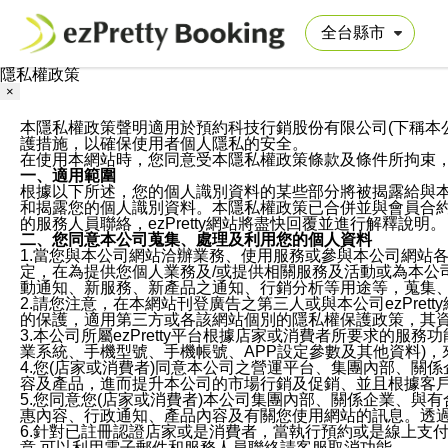
隱私權政策
×
本隱私權政策聲明適用於預約科技行銷股份有限公司(下稱本公司)於ezP
護措施，以確保使用者個人隱私的安全。
在使用本網站時，您同意受本隱私權政策條款及條件所拘束
一、適用範圍
根據以下所述，您的個人識別資料的某些部分將被揭露給與
和揭露您的個人識別資料。本隱私權政策已合併並與會員合約的
的服務人員聯絡，ezPretty網站將盡快回覆並進行解釋說明。
二、您同意本公司蒐集、處理及利用您的個人資料
1.當您與本公司網站洽辦業務、使用服務或參與本公司網站
定，在為提供您個人業務及/或提供相關服務及活動或為本
動通知、新服務、新產品之通知、行銷分析等用途等，蒐集
2.請您注意，在本網站刊登廣告之第三人或與本公司ezPr
的保護，適用第三方或各該網站個別的隱私權保護政策，其
3.本公司所屬ezPretty平台根據店家或消費者所要求的
業系統、手機型號、手機帳號、APP設定參數及其他資料)
4.您(店家或消費者)同意本公司之營運平台、集團內部、
容及產品，進而提升本公司的市場行銷及促銷、並且根據客
5.您同意您(店家或消費者)本公司集團內部、關係企業、
惠內容、行政通知、產品內容及有關您使用網站的訊息。透過
6.針對已註冊認證店家或是消費者，當執行預約或是線上支付
意,可以利用電子郵件和服務人員聯絡請客服取消功能。