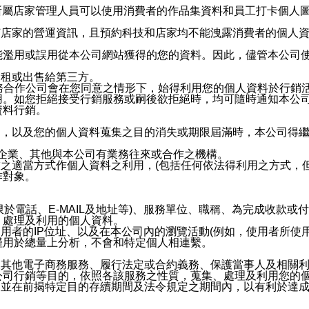
供所屬店家管理人員可以使用消費者的作品集資料和員工打卡個人圖像
何店家的營運資訊，且預約科技和店家均不能洩露消費者的個人
能濫用或誤用從本公司網站獲得的您的資料。因此，儘管本公司
出租或出售給第三方。
業務合作公司會在您同意之情形下，始得利用您的個人資料於行銷
用。如您拒絕接受行銷服務或嗣後欲拒絕時，均可隨時通知本公
資料行銷。
內，以及您的個人資料蒐集之目的消失或期限屆滿時，本公司得
係企業、其他與本公司有業務往來或合作之機構。
技之適當方式作個人資料之利用，(包括任何依法得利用之方式，
作對象。
限於電話、E-MAIL及地址等)、服務單位、職稱、為完成收款
、處理及利用的個人資料。
使用者的IP位址、以及在本公司內的瀏覽活動(例如，使用者所使
僅用於總量上分析，不會和特定個人相連繫。
及其他電子商務服務、履行法定或合約義務、保護當事人及相關
公司行銷等目的，依照各該服務之性質，蒐集、處理及利用您的
，並在前揭特定目的存續期間及法令規定之期間內，以有利於達成
。