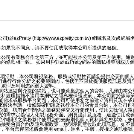
retty (http://www.ezpretty.com.tw) 網
，如果您不同意，請不要使用或取得本公司所提供的服務。
本公司有業務合作之第三方，並可能被本公司及第三方使用。通
條款相一致。 如果用戶對於ezPretty網站的隱私權聲明或
各項活動，本公司將視業務、服務或活動性質請您提供必要的個
公司進行行銷分析之必要範圍內，包括但不限於提供服務訊息及資
、處理及利用您的個人資料。
etty網站連結與介接的網站，也可能蒐集您個人的資料，凡經由
資料處理措施不適用本網站之隱私權保護政策，本公司對於該等
服務功能需求或服務平台問題，本公司可使用您之前建立資料及現在
，來解決爭議、檢修障礙問題及執行本公司的會員合約，本公司
關係企業、與有合作關係之業務夥伴交叉行銷使用，使用去除個人
戶的需求定義個人化製服務介面、網頁設計及服務，這些使用改
與有合作關係之業務夥伴使用您的去識別化個人資料與您您聯絡，
接受會員合約及隱私權政策，您明示同意收取此項訊息。如不願
，平台營運需求將會使用 email，姓名，手機，授權之通訊