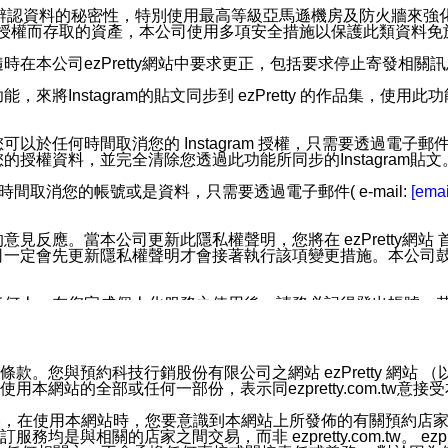
您個人辨認資料的秘密性，特別使用最高等級亞馬遜機房及防火牆來
失及未經授權而存取的資產，本公司使用多項安全措施以保護此類資料
在本公司ezPretty網站中要求更正，包括要求停止寄發相關
步功能，來將Instagram的貼文同步到 ezPretty 的作品集，使
步功能，您可以於任何時間取消您的 Instagram 授權，只需要
授權資料，並完全清除您透過此功能所同步的Instagram貼文
時間取消您的帳號或是資料，只需要透過電子郵件( e-mail:
[emai
應。當本公司更新此隱私權聲明，您將在 ezPretty網站 首頁
定會先更新隱私權聲明才會接著執行該項變更措施。本公司鼓勵您定
任何人。在您完成個人化服務之使用後，請務必記得登出帳號。
區。
並傳送或宣傳本網站各項服務之資料或電子郵件供您參考。您能
預約科技行銷股份有限公司之網站 ezPretty 網站 （以下皆稱 
網站的全部或任何一部份，表示同ezpretty.com.tw意
入本公司/本服務好友，您仍可接收到通知型訊息。
限，以廣告或其他目的的訊息皆不會被傳送。滿足以下三個條件
的資訊均無誤，在使用本網站時，您要意識到本網站上所發佈的有關預
號碼比對相符。
相關的店家之間交易，而非 ezpretty.com.tw。 ezpr
息。