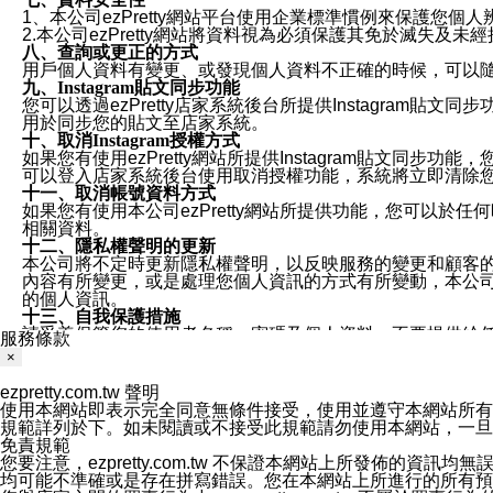
1、本公司ezPretty網站平台使用企業標準慣例來保護
2.本公司ezPretty網站將資料視為必須保護其免於滅
八、查詢或更正的方式
用戶個人資料有變更、或發現個人資料不正確的時候，可以隨時
九、Instagram貼文同步功能
您可以透過ezPretty店家系統後台所提供Instagram貼文同
用於同步您的貼文至店家系統。
十、取消Instagram授權方式
如果您有使用ezPretty網站所提供Instagram貼文同
可以登入店家系統後台使用取消授權功能，系統將立即清除您的
十一、取消帳號資料方式
如果您有使用本公司ezPretty網站所提供功能，您可以於任何
相關資料。
十二、隱私權聲明的更新
本公司將不定時更新隱私權聲明，以反映服務的變更和顧客的意見反
內容有所變更，或是處理您個人資訊的方式有所變動，本公司一
的個人資訊。
十三、自我保護措施
請妥善保管您的使用者名稱、密碼及個人資料，不要提供給
服務條款
窗，以防止他人讀取您的個人資料、信件或進入所機關管理
×
十四、傳送宣傳本站資訊或電子郵件之政策
您同意本公司網站，透過您所提供的郵件地址與您取得聯絡
ezpretty.com.tw 聲明
停止接收這些資料或電子郵件。
使用本網站即表示完全同意無條件接受，使用並遵守本網站所有條款。您與
十五、訊息通知
規範詳列於下。如未閱讀或不接受此規範請勿使用本網站，一旦使用本
本公司/本服務將以通知型訊息傳送重要訊息給您。即使未加
免責規範
本公司/本服務傳送之通知型訊息以對您有效且重要的訊息為
您要注意，ezpretty.com.tw 不保證本網站上所發佈
1.LINE 帳號設定的電話號碼與本公司/本服務所傳來的電話
均可能不準確或是存在拼寫錯誤。您在本網站上所進行的所有預訂服務均是與
2.該 LINE 帳號已在 LINE APP 設定中，同意接收通知型訊