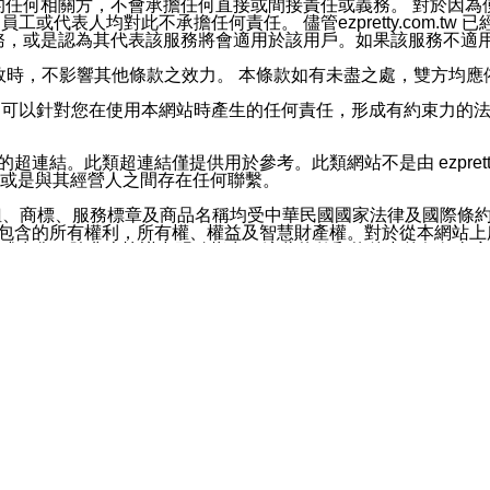
屬於買賣行為的任何相關方，不會承擔任何直接或間接責任或義務。 
人員、員工或代表人均對此不承擔任何責任。 儘管ezpretty.co
薦的服務，或是認為其代表該服務將會適用於該用戶。如果該服務不適用於您，
有一部無效時，不影響其他條款之效力。 本條款如有未盡之處，雙方
的合法年齡。可以針對您在使用本網站時產生的任何責任，形成有約束
官方帳號或認證官方帳號的通知型訊息。
網站的超連結。此類超連結僅提供用於參考。此類網站不是由 ezpret
或是與其經營人之間存在任何聯繫。
鈕、商標、服務標章及商品名稱均受中華民國國家法律及國際條
這些素材中所包含的所有權利，所有權、權益及智慧財產權。對於從本
或出售。除非本協議中明確指出，這些條款和條件中的任何內容
或任何協力廠商的業主權益中規定的任何權利的推斷結果。 如有任何人
其分公司、所屬機構、管理人員、代理人及其他合作夥伴和員工遭受的
構、管理人員、代理人及其他合作夥伴和員工不受損失。
依賴本網站上所提供的資訊、產品、服務或素材或通過使用本網
etty.com.tw提供電信及網路服務的提供商不會因您使用或不能使
etty.com.tw 不聲明、保證或承諾本網站或支持該網站的
影響本網站任何部分正常運行，且超出ezpretty.com.t
com.tw 不承擔任何責任。 在適用法律許可的最大範圍內，所
諾，其中包括但不僅限於其精確性、完整性或適銷性、品質或適用於特
些條款或是這些條款相關的權利。這些條款中使用的標題僅為了
款之內容及本網站上內容而不另行通知，同時，不對您、其他任何用戶