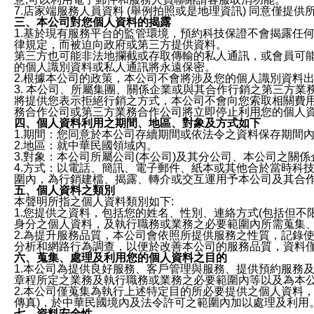
7.店家端服務人員資料 (舉例拍照或是地理資訊) 同意僅提
三、本公司對您個人資料的揭露
1.基於現有服務平台的監管環境，預約科技保證不會揭露任
律規定，而被迫向政府或第三方提供資料。
第三方也可能非法地攔截或存取傳輸的私人通訊，或會員可
的個人識別資料或私人通訊將永遠保密。
2.根據本公司的政策，本公司不會將涉及您的個人識別資料
3. 本公司、所屬集團、關係企業或與其合作行銷之第三方
將提供您表示拒絕行銷之方式，本公司不會向您索取相關費
務合作公司或第三方業務合作公司將立即停止利用您的個人
四、個人資料利用之期間、地區、對象及方式如下
1.期間：您同意於本公司存續期間或依法令之資料保存期間
2.地區：就中華民國領域內。
3.對象：本公司所屬公司(本公司)及其分公司、本公司之關
4.方式：以電話、簡訊、電子郵件、紙本或其他合於當時科
圍內，為行銷建檔、揭露、轉介或交互運用予本公司及其合
五、個人資料之類別
本聲明所指之個人資料類別如下:
1.您提供之資料，包括您的姓名、性別、連絡方式(包括但不
身分之個人資料，及執行職務或業務之必要範圍內所需蒐集
2.為提升服務品質，本公司會依照所提供服務之性質，記錄
分析和網路行為調查，以便於改善本公司的服務品質，資料
六、蒐集、處理及利用您的個人資料之目的
1.本公司為提供良好服務、客戶管理與服務、提供預約服務
章程所定之業務及執行職務或業務之必要範圍內等以及為本
2.本公司僅蒐集為執行上述特定目的所必要提供之個人資料
傳真)，於中華民國境內及法令許可之範圍內加以處理及利用
七、資料安全性