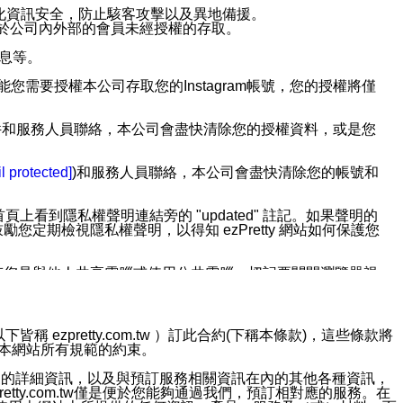
強化資訊安全，防止駭客攻擊以及異地備援。
免於公司內外部的會員未經授權的存取。
訊息等。
用此功能您需要授權本公司存取您的Instagram帳號，您的授權將僅
透過電子郵件和服務人員聯絡，本公司會盡快清除您的授權資料，或是您
。
l protected]
)和服務人員聯絡，本公司會盡快清除您的帳號和
上看到隱私權聲明連結旁的 "updated" 註記。如果聲明的
期檢視隱私權聲明，以得知 ezPretty 網站如何保護您
若您是與他人共享電腦或使用公共電腦，切記要關閉瀏覽器視
依照該資料或電子郵件所指示之方法、說明或功能連結，隨時
ezpretty.com.tw ）訂此合約(下稱本條款)，這些條款將
接受本網站所有規範的約束。
者，將可收到通知型訊息。
約店家的詳細資訊，以及與預訂服務相關資訊在內的其他各種資訊，
etty.com.tw僅是便於您能夠通過我們，預訂相對應的服務。在