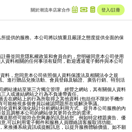
關於潮流串
店家合作
登入/註冊
域名及次級網域名所提供的服務。本公司將以慎重且嚴謹之態度提供全面的保
過註冊並同意隱私權政策和會員合約，您明確同意本公司使用
與個人資料相關的任何事項有疑問，歡迎透過電子郵件與本公司
人資料，您同意本公司依照個人資料保護法及相關法令之規
訊、進行贈品兌換活動、會員登錄及驗證、廣告行銷、特別活
本公司網站連結至第三方獨立管理、經營之網站，其有關個人資料
第三人或連結網站之行為不負連帶責任。
或過去在網站上的行為所取得之其他資料 (包括但不限於手機作
也有可能檢視多個會員以確認問題所在或解決爭議。
識別化資料來強化統計分析網站利用方式、提升本公司服務的內
善並且調整本公司的網站使其更符合您的需求。
並傳送那些可能符合您興趣的訊息給您，例如特定標題廣告、優
意,可以利用電子郵件和服務人員聯絡請客服取消功能。
帳號，來推播系統資訊或提醒訊息，以提升服務體驗價值。如不願