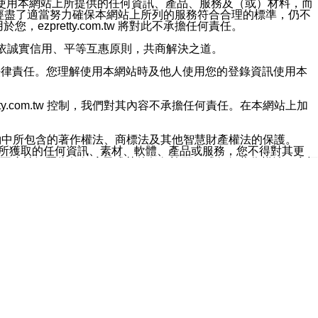
對於因為使用本網站上所提供的任何資訊、產品、服務及（或）材料，而
m.tw 已經盡了適當努力確保本網站上所列的服務符合合理的標準，仍不
ezpretty.com.tw 將對此不承擔任何責任。
均應依誠實信用、平等互惠原則，共商解決之道。
力的法律責任。您理解使用本網站時及他人使用您的登錄資訊使用本
ty.com.tw 控制，我們對其內容不承擔任何責任。在本網站上加
約中所包含的著作權法、商標法及其他智慧財產權法的保護。
網站上所獲取的任何資訊、素材、軟體、產品或服務，您不得對其更
不應被解釋為任何暗示或其他任何許可，或任何著作權法、商標
違反此規定，我們將追究其法律責任。
任何損失、責任及協力廠商的任何索賠或要求（包括律師費），將由
站而獲取到的資訊，而導致您遭受的任何風險或損失，將由您自
用本網站而造成的任何損失負責，同時，您會在此放棄有關此損失的所有及
伺服器不會發生缺陷，其中包括但不僅限於病毒或其他有害元素。對於
w 控制範圍的任何病毒感染、BUG、篡改、技術故障、錯誤、遺
有明示、暗示或法定及其他聲明、保證和條款均予以最大限度的排除，
定目的等。 ezpretty.com.tw 不能持續或在某階段
方便目的，其不應影響這些條款的範圍或意義，或是產生其他的
或任何協力廠商承擔任何責任。 在每次訪問網站時，您應檢查一下這