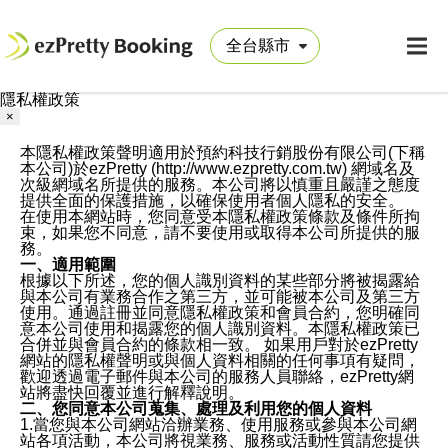
隱私權政策
×
本隱私權政策聲明適用於預約科技行銷股份有限公司(下稱
本公司)於ezPretty (http://www.ezpretty.com.tw) 網域名及
次級網域名所提供的服務。本公司將以慎重且嚴謹之態度
提供全面的保護措施，以確保使用者個人隱私的安全。
在使用本網站時，您同意受本隱私權政策條款及條件所拘
束，如果您不同意，請不要使用或取得本公司所提供的服
務。
一、適用範圍
根據以下所述，您的個人識別資料的某些部分將被揭露給
與本公司有業務合作之第三方，並可能被本公司及第三方
使用。通過註冊並同意隱私權政策和會員合約，您明確同
意本公司使用和揭露您的個人識別資料。本隱私權政策已
合併並與會員合約的條款相一致。 如果用戶對於ezPretty
網站的隱私權聲明或與個人資料相關的任何事項有疑問，
歡迎透過電子郵件與本公司的服務人員聯絡，ezPretty網
站將盡快回覆並進行解釋說明。
二、您同意本公司蒐集、處理及利用您的個人資料
1.當您與本公司網站洽辦業務、使用服務或參與本公司網
站各項活動，本公司將視業務、服務或活動性質請您提供