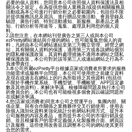
必要的個人資料，您同意本公司依照個人資料保護法及相
關法令之規定，在為提供您個人業務及/或提供相關服務及
活動或為本公司進行行銷分析之必要範圍內，包括但不限
於提供服務訊息及資訊、進行贈品兌換活動、會員登錄及
驗證、廣告行銷、特別活動通知、新服務、新產品之通
知、行銷分析等用途等，蒐集、處理及利用您的個人資
料。
2.請您注意，在本網站刊登廣告之第三人或與本公司
ezPretty網站連結與介接的網站，也可能蒐集您個人的資
料，凡經由本公司網站連結至第三方獨立管理、經營之網
站，其有關個人資料的保護，適用第三方或各該網站個別
的隱私權保護政策，其資料處理措施不適用本網站之隱私
權保護政策，本公司對於該等第三人或連結網站之行為不
負連帶責任。
3.本公司所屬ezPretty平台根據店家或消費者所要求的服務
功能需求或服務平台問題，本公司可使用您之前建立資料
及現在或過去在網站上的行為所取得之其他資料 (包括但
不限於手機作業系統、手機型號、手機帳號、APP設定參
數及其他資料)，來解決爭議、檢修障礙問題及執行本公司
的會員合約，本公司也有可能檢視多個會員以確認問題所
在或解決爭議。
4.您(店家或消費者)同意本公司之營運平台、集團內部、關
係企業、與有合作關係之業務夥伴交叉行銷使用，使用去
除個人識別化資料來強化統計分析網站利用方式、提升本
公司服務的內容及產品，進而提升本公司的市場行銷及促
銷、並且根據客戶的需求定義個人化製服務介面、網頁設
計及服務，這些使用改善並且調整本公司的網站使其更符
合您的需求。