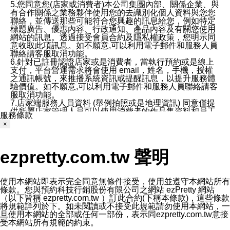
5.您同意您(店家或消費者)本公司集團內部、關係企業、與
有合作關係之業務夥伴使用您的去識別化個人資料與您您
聯絡，並傳送那些可能符合您興趣的訊息給您，例如特定
標題廣告、優惠內容、行政通知、產品內容及有關您使用
網站的訊息。透過接受會員合約及隱私權政策，您明示同
意收取此項訊息。如不願意,可以利用電子郵件和服務人員
聯絡請客服取消功能。
6.針對已註冊認證店家或是消費者，當執行預約或是線上
支付，平台營運需求將會使用 email，姓名，手機，授權
之通訊帳號，來推播系統資訊或提醒訊息，以提升服務體
驗價值。如不願意,可以利用電子郵件和服務人員聯絡請客
服取消功能。
7.店家端服務人員資料 (舉例拍照或是地理資訊) 同意僅提
供所屬店家管理人員可以使用消費者的作品集資料和員工
服務條款
打卡個人圖像行為。本公司及ezPretty平台不會做任何使
×
用。
三、本公司對您個人資料的揭露
1.基於現有服務平台的監管環境，預約科技保證不會揭露
ezpretty.com.tw 聲明
任何店家的營運資訊，且預約科技和店家均不能洩露消費
者的個人資料。然而，在某些情況下，本公司可能會因受
政府要求或法律規定，而被迫向政府或第三方提供資料。
第三方也可能非法地攔截或存取傳輸的私人通訊，或會員
使用本網站即表示完全同意無條件接受，使用並遵守本網站所有
可能濫用或誤用從本公司網站獲得的您的資料。因此，儘
條款。您與預約科技行銷股份有限公司之網站 ezPretty 網站
管本公司使用企業標準的保護措施來保護您的隱私，本公
（以下皆稱 ezpretty.com.tw ）訂此合約(下稱本條款)，這些條款
司並未承諾您的個人識別資料或私人通訊將永遠保密。
將規範詳列於下。如未閱讀或不接受此規範請勿使用本網站，一
2.根據本公司的政策，本公司不會將涉及您的個人識別資
旦使用本網站的全部或任何一部份，表示同ezpretty.com.tw意接
料出租或出售給第三方。
受本網站所有規範的約束。
3. 本公司、所屬集團、關係企業或與其合作行銷之第三方