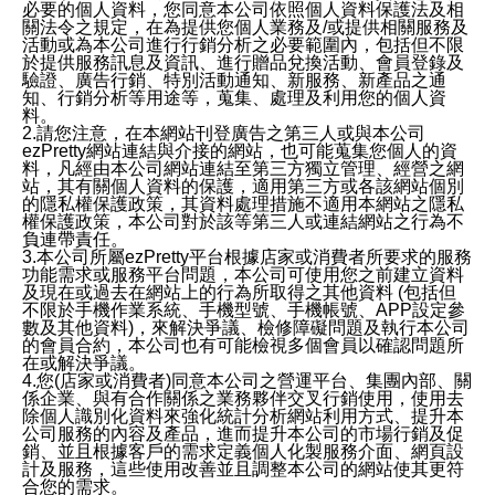
必要的個人資料，您同意本公司依照個人資料保護法及相
關法令之規定，在為提供您個人業務及/或提供相關服務及
活動或為本公司進行行銷分析之必要範圍內，包括但不限
於提供服務訊息及資訊、進行贈品兌換活動、會員登錄及
驗證、廣告行銷、特別活動通知、新服務、新產品之通
知、行銷分析等用途等，蒐集、處理及利用您的個人資
料。
2.請您注意，在本網站刊登廣告之第三人或與本公司
ezPretty網站連結與介接的網站，也可能蒐集您個人的資
料，凡經由本公司網站連結至第三方獨立管理、經營之網
站，其有關個人資料的保護，適用第三方或各該網站個別
的隱私權保護政策，其資料處理措施不適用本網站之隱私
權保護政策，本公司對於該等第三人或連結網站之行為不
負連帶責任。
3.本公司所屬ezPretty平台根據店家或消費者所要求的服務
功能需求或服務平台問題，本公司可使用您之前建立資料
及現在或過去在網站上的行為所取得之其他資料 (包括但
不限於手機作業系統、手機型號、手機帳號、APP設定參
數及其他資料)，來解決爭議、檢修障礙問題及執行本公司
的會員合約，本公司也有可能檢視多個會員以確認問題所
在或解決爭議。
4.您(店家或消費者)同意本公司之營運平台、集團內部、關
係企業、與有合作關係之業務夥伴交叉行銷使用，使用去
除個人識別化資料來強化統計分析網站利用方式、提升本
公司服務的內容及產品，進而提升本公司的市場行銷及促
銷、並且根據客戶的需求定義個人化製服務介面、網頁設
計及服務，這些使用改善並且調整本公司的網站使其更符
合您的需求。