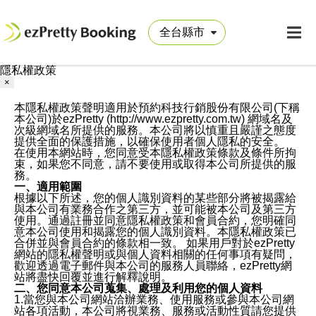
隱私權政策
×
本隱私權政策聲明適用於預約科技行銷股份有限公司(下稱
本公司)於ezPretty (http://www.ezpretty.com.tw) 網域名及
次級網域名所提供的服務。本公司將以慎重且嚴謹之態度
提供全面的保護措施，以確保使用者個人隱私的安全。
在使用本網站時，您同意受本隱私權政策條款及條件所拘
束，如果您不同意，請不要使用或取得本公司所提供的服
務。
一、適用範圍
根據以下所述，您的個人識別資料的某些部分將被揭露給
與本公司有業務合作之第三方，並可能被本公司及第三方
使用。通過註冊並同意隱私權政策和會員合約，您明確同
意本公司使用和揭露您的個人識別資料。本隱私權政策已
合併並與會員合約的條款相一致。 如果用戶對於ezPretty
網站的隱私權聲明或與個人資料相關的任何事項有疑問，
歡迎透過電子郵件與本公司的服務人員聯絡，ezPretty網
站將盡快回覆並進行解釋說明。
二、您同意本公司蒐集、處理及利用您的個人資料
1.當您與本公司網站洽辦業務、使用服務或參與本公司網
站各項活動，本公司將視業務、服務或活動性質請您提供