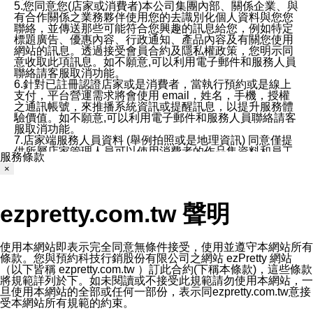
5.您同意您(店家或消費者)本公司集團內部、關係企業、與
有合作關係之業務夥伴使用您的去識別化個人資料與您您
聯絡，並傳送那些可能符合您興趣的訊息給您，例如特定
標題廣告、優惠內容、行政通知、產品內容及有關您使用
網站的訊息。透過接受會員合約及隱私權政策，您明示同
意收取此項訊息。如不願意,可以利用電子郵件和服務人員
聯絡請客服取消功能。
6.針對已註冊認證店家或是消費者，當執行預約或是線上
支付，平台營運需求將會使用 email，姓名，手機，授權
之通訊帳號，來推播系統資訊或提醒訊息，以提升服務體
驗價值。如不願意,可以利用電子郵件和服務人員聯絡請客
服取消功能。
7.店家端服務人員資料 (舉例拍照或是地理資訊) 同意僅提
供所屬店家管理人員可以使用消費者的作品集資料和員工
服務條款
打卡個人圖像行為。本公司及ezPretty平台不會做任何使
×
用。
三、本公司對您個人資料的揭露
1.基於現有服務平台的監管環境，預約科技保證不會揭露
ezpretty.com.tw 聲明
任何店家的營運資訊，且預約科技和店家均不能洩露消費
者的個人資料。然而，在某些情況下，本公司可能會因受
政府要求或法律規定，而被迫向政府或第三方提供資料。
第三方也可能非法地攔截或存取傳輸的私人通訊，或會員
使用本網站即表示完全同意無條件接受，使用並遵守本網站所有
可能濫用或誤用從本公司網站獲得的您的資料。因此，儘
條款。您與預約科技行銷股份有限公司之網站 ezPretty 網站
管本公司使用企業標準的保護措施來保護您的隱私，本公
（以下皆稱 ezpretty.com.tw ）訂此合約(下稱本條款)，這些條款
司並未承諾您的個人識別資料或私人通訊將永遠保密。
將規範詳列於下。如未閱讀或不接受此規範請勿使用本網站，一
2.根據本公司的政策，本公司不會將涉及您的個人識別資
旦使用本網站的全部或任何一部份，表示同ezpretty.com.tw意接
料出租或出售給第三方。
受本網站所有規範的約束。
3. 本公司、所屬集團、關係企業或與其合作行銷之第三方