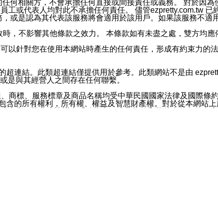
屬於買賣行為的任何相關方，不會承擔任何直接或間接責任或義務。 
人員、員工或代表人均對此不承擔任何責任。 儘管ezpretty.co
薦的服務，或是認為其代表該服務將會適用於該用戶。如果該服務不適用於您，
有一部無效時，不影響其他條款之效力。 本條款如有未盡之處，雙方
的合法年齡。可以針對您在使用本網站時產生的任何責任，形成有約束
官方帳號或認證官方帳號的通知型訊息。
網站的超連結。此類超連結僅提供用於參考。此類網站不是由 ezpret
或是與其經營人之間存在任何聯繫。
鈕、商標、服務標章及商品名稱均受中華民國國家法律及國際條
這些素材中所包含的所有權利，所有權、權益及智慧財產權。對於從本
或出售。除非本協議中明確指出，這些條款和條件中的任何內容
或任何協力廠商的業主權益中規定的任何權利的推斷結果。 如有任何人
其分公司、所屬機構、管理人員、代理人及其他合作夥伴和員工遭受的
構、管理人員、代理人及其他合作夥伴和員工不受損失。
依賴本網站上所提供的資訊、產品、服務或素材或通過使用本網
etty.com.tw提供電信及網路服務的提供商不會因您使用或不能使
etty.com.tw 不聲明、保證或承諾本網站或支持該網站的
影響本網站任何部分正常運行，且超出ezpretty.com.t
com.tw 不承擔任何責任。 在適用法律許可的最大範圍內，所
諾，其中包括但不僅限於其精確性、完整性或適銷性、品質或適用於特
些條款或是這些條款相關的權利。這些條款中使用的標題僅為了
款之內容及本網站上內容而不另行通知，同時，不對您、其他任何用戶