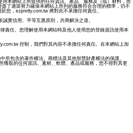
對於因為使用本網站上所提供的任何資訊、產品、服務及（或）材料，而
m.tw 已經盡了適當努力確保本網站上所列的服務符合合理的標準，仍不
ezpretty.com.tw 將對此不承擔任何責任。
均應依誠實信用、平等互惠原則，共商解決之道。
力的法律責任。您理解使用本網站時及他人使用您的登錄資訊使用本
ty.com.tw 控制，我們對其內容不承擔任何責任。在本網站上加
約中所包含的著作權法、商標法及其他智慧財產權法的保護。
網站上所獲取的任何資訊、素材、軟體、產品或服務，您不得對其更
不應被解釋為任何暗示或其他任何許可，或任何著作權法、商標
違反此規定，我們將追究其法律責任。
任何損失、責任及協力廠商的任何索賠或要求（包括律師費），將由
站而獲取到的資訊，而導致您遭受的任何風險或損失，將由您自
用本網站而造成的任何損失負責，同時，您會在此放棄有關此損失的所有及
伺服器不會發生缺陷，其中包括但不僅限於病毒或其他有害元素。對於
w 控制範圍的任何病毒感染、BUG、篡改、技術故障、錯誤、遺
有明示、暗示或法定及其他聲明、保證和條款均予以最大限度的排除，
定目的等。 ezpretty.com.tw 不能持續或在某階段
方便目的，其不應影響這些條款的範圍或意義，或是產生其他的
或任何協力廠商承擔任何責任。 在每次訪問網站時，您應檢查一下這