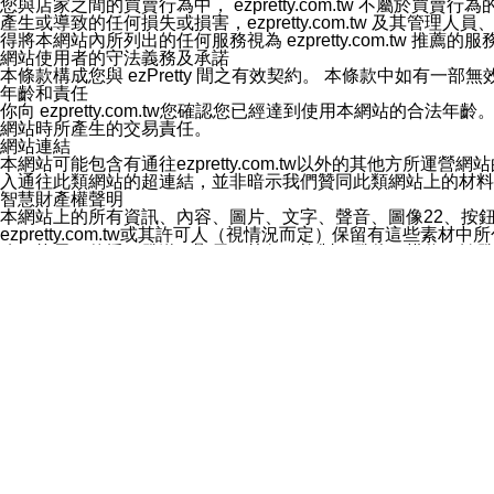
您與店家之間的買賣行為中， ezpretty.com.tw 不
3.LINE 帳號未封鎖傳送訊息之 LINE 官方帳號。
產生或導致的任何損失或損害，ezpretty.com.tw 及其管理
欲變更通知型訊息的設定，操作如下：
得將本網站內所列出的任何服務視為 ezpretty.com.tw 推
1.點選「主頁」＞「設定」
網站使用者的守法義務及承諾
2.點選「隱私設定」
本條款構成您與 ezPretty 間之有效契約。 本條款中如
3.點選「提供使用資料」
年齡和責任
4.點選「LINE通知型訊息」
你向 ezpretty.com.tw您確認您已經達到使用本網站
5.開關「接收LINE通知型訊息」
網站時所產生的交易責任。
❗️關閉「接收通知型訊息」後，將不會接收到來自任何企業
網站連結
本網站可能包含有通往ezpretty.com.tw以外的其他方所運營
入通往此類網站的超連結，並非暗示我們贊同此類網站上的材料
智慧財產權聲明
本網站上的所有資訊、內容、圖片、文字、聲音、圖像22、按
ezpretty.com.tw或其許可人（視情況而定）保留有
改、拷貝、傳播、發送、顯示、執行、複製、發佈、模仿、轉發
法或其他智慧財產權或 ezpretty.com.tw、其許可人
賠償
您同意因您使用本網站，而導致 ezpretty.com.tw、
您承擔賠償並保證 ezpretty.com.tw、其分公司、所屬機
免責聲明
您對本網站的所有使用均由您自擔風險。 因下載使用、參考或
己承擔全部責任。您同意 ezpretty.com.tw 及向ezpr
全部的索賠權利，無論是基於合約、侵權行為或其他依據。 ezpr
那些可損害或影響本網站管理、安全性、公正性和完整性，或是損害或
漏、中斷、刪除、缺陷、延遲或任何事件或事故，ezpretty.
其中包括但不僅限於有關本網站上服務、資訊及（或）聲明的保證或承
時間內對任一條款或多條條款的強制實施，不得將此視為放棄這
法律效應。 ezpretty.com.tw有權隨時變更本使用條