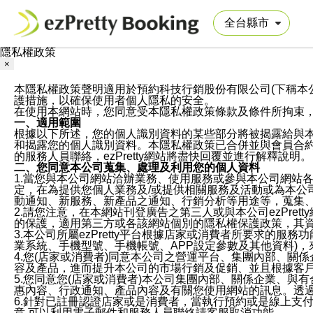
隱私權政策
×
本隱私權政策聲明適用於預約科技行銷股份有限公司(下稱本公司)於ezP
護措施，以確保使用者個人隱私的安全。
在使用本網站時，您同意受本隱私權政策條款及條件所拘束
一、適用範圍
根據以下所述，您的個人識別資料的某些部分將被揭露給與
和揭露您的個人識別資料。本隱私權政策已合併並與會員合約的
的服務人員聯絡，ezPretty網站將盡快回覆並進行解釋說明。
二、您同意本公司蒐集、處理及利用您的個人資料
1.當您與本公司網站洽辦業務、使用服務或參與本公司網站
定，在為提供您個人業務及/或提供相關服務及活動或為本
動通知、新服務、新產品之通知、行銷分析等用途等，蒐集
2.請您注意，在本網站刊登廣告之第三人或與本公司ezPr
的保護，適用第三方或各該網站個別的隱私權保護政策，其
3.本公司所屬ezPretty平台根據店家或消費者所要求的
業系統、手機型號、手機帳號、APP設定參數及其他資料)
4.您(店家或消費者)同意本公司之營運平台、集團內部、
容及產品，進而提升本公司的市場行銷及促銷、並且根據客
5.您同意您(店家或消費者)本公司集團內部、關係企業、
惠內容、行政通知、產品內容及有關您使用網站的訊息。透過
6.針對已註冊認證店家或是消費者，當執行預約或是線上支付
意,可以利用電子郵件和服務人員聯絡請客服取消功能。