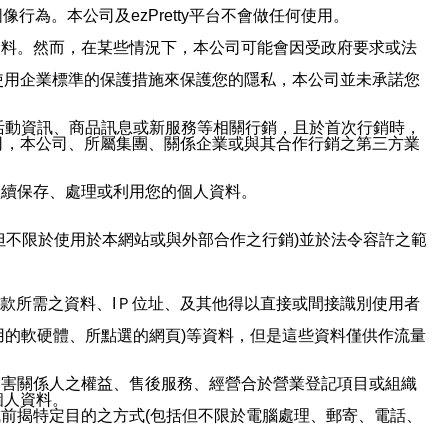
行為。本公司及ezPretty平台不會做任何使用。
資料。然而，在某些情況下，本公司可能會因受政府要求或法
使用企業標準的保護措施來保護您的隱私，本公司並未承諾您
活動資訊、商品訊息或新服務等相關行銷，且於首次行銷時，
司，本公司、所屬集團、關係企業或與其合作行銷之第三方業
繼續保存、處理或利用您的個人資料。
但不限於使用於本網站或與外部合作之行銷)並於法令容許之範
或付款所需之資料、IＰ位址、及其他得以直接或間接識別使用者
用的軟硬體、所點選的網頁)等資料，但是這些資料僅供作流量
利害關係人之權益、售後服務、經營合於營業登記項目或組織
個人資料。
前揭特定目的之方式(包括但不限於電腦處理、郵寄、電話、