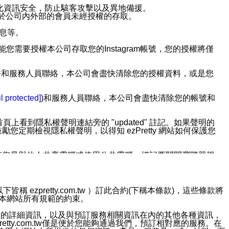
強化資訊安全，防止駭客攻擊以及異地備援。
免於公司內外部的會員未經授權的存取。
訊息等。
用此功能您需要授權本公司存取您的Instagram帳號，您的授權將僅
透過電子郵件和服務人員聯絡，本公司會盡快清除您的授權資料，或是您
。
l protected]
)和服務人員聯絡，本公司會盡快清除您的帳號和
上看到隱私權聲明連結旁的 "updated" 註記。如果聲明的
期檢視隱私權聲明，以得知 ezPretty 網站如何保護您
若您是與他人共享電腦或使用公共電腦，切記要關閉瀏覽器視
依照該資料或電子郵件所指示之方法、說明或功能連結，隨時
ezpretty.com.tw ）訂此合約(下稱本條款)，這些條款將
接受本網站所有規範的約束。
者，將可收到通知型訊息。
約店家的詳細資訊，以及與預訂服務相關資訊在內的其他各種資訊，
etty.com.tw僅是便於您能夠通過我們，預訂相對應的服務。在