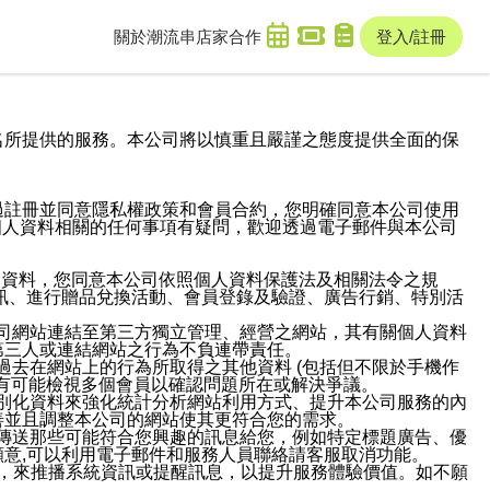
關於潮流串
店家合作
登入/註冊
域名及次級網域名所提供的服務。本公司將以慎重且嚴謹之態度提供全面的保
過註冊並同意隱私權政策和會員合約，您明確同意本公司使用
與個人資料相關的任何事項有疑問，歡迎透過電子郵件與本公司
人資料，您同意本公司依照個人資料保護法及相關法令之規
訊、進行贈品兌換活動、會員登錄及驗證、廣告行銷、特別活
本公司網站連結至第三方獨立管理、經營之網站，其有關個人資料
第三人或連結網站之行為不負連帶責任。
或過去在網站上的行為所取得之其他資料 (包括但不限於手機作
也有可能檢視多個會員以確認問題所在或解決爭議。
識別化資料來強化統計分析網站利用方式、提升本公司服務的內
善並且調整本公司的網站使其更符合您的需求。
並傳送那些可能符合您興趣的訊息給您，例如特定標題廣告、優
意,可以利用電子郵件和服務人員聯絡請客服取消功能。
帳號，來推播系統資訊或提醒訊息，以提升服務體驗價值。如不願