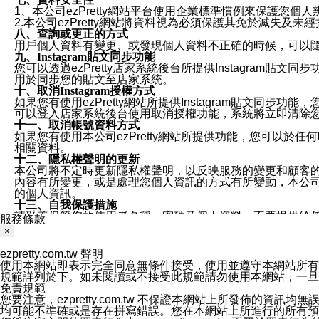
1、本公司ezPretty網站平台使用企業標準慣例來保護
2.本公司ezPretty網站將資料視為必須保護其免於滅
八、查詢或更正的方式
用戶個人資料有變更、或發現個人資料不正確的時候，可以隨時
九、Instagram貼文同步功能
您可以透過ezPretty店家系統後台所提供Instagram貼文同
用於同步您的貼文至店家系統。
十、取消Instagram授權方式
如果您有使用ezPretty網站所提供Instagram貼文同
可以登入店家系統後台使用取消授權功能，系統將立即清除您的
十一、取消帳號資料方式
如果您有使用本公司ezPretty網站所提供功能，您可以於任何
相關資料。
十二、隱私權聲明的更新
本公司將不定時更新隱私權聲明，以反映服務的變更和顧客的意見反
內容有所變更，或是處理您個人資訊的方式有所變動，本公司一
的個人資訊。
十三、自我保護措施
請妥善保管您的使用者名稱、密碼及個人資料，不要提供給
服務條款
窗，以防止他人讀取您的個人資料、信件或進入所機關管理
×
十四、傳送宣傳本站資訊或電子郵件之政策
您同意本公司網站，透過您所提供的郵件地址與您取得聯絡
ezpretty.com.tw 聲明
停止接收這些資料或電子郵件。
使用本網站即表示完全同意無條件接受，使用並遵守本網站所有條款。您與
十五、訊息通知
規範詳列於下。如未閱讀或不接受此規範請勿使用本網站，一旦使用本
本公司/本服務將以通知型訊息傳送重要訊息給您。即使未加
免責規範
本公司/本服務傳送之通知型訊息以對您有效且重要的訊息為
您要注意，ezpretty.com.tw 不保證本網站上所發佈
1.LINE 帳號設定的電話號碼與本公司/本服務所傳來的電話
均可能不準確或是存在拼寫錯誤。您在本網站上所進行的所有預訂服務均是與
2.該 LINE 帳號已在 LINE APP 設定中，同意接收通知型訊