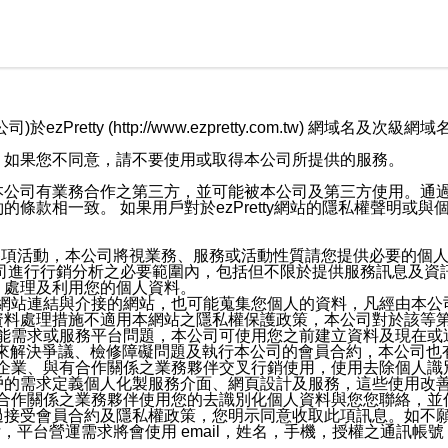
retty (http://www.ezpretty.com.tw) 網
，如果您不同意，請不要使用或取得本公司所提供的服務。
本公司有業務合作之第三方，並可能被本公司及第三方使用。通
條款相一致。 如果用戶對於ezPretty網站的隱私權聲明或
各項活動，本公司將視業務、服務或活動性質請您提供必要的個
公司進行行銷分析之必要範圍內，包括但不限於提供服務訊息及資
、處理及利用您的個人資料。
etty網站連結與介接的網站，也可能蒐集您個人的資料，凡經由
資料處理措施不適用本網站之隱私權保護政策，本公司對於該等
服務功能需求或服務平台問題，本公司可使用您之前建立資料及現在
，來解決爭議、檢修障礙問題及執行本公司的會員合約，本公司
關係企業、與有合作關係之業務夥伴交叉行銷使用，使用去除個人
戶的需求定義個人化製服務介面、網頁設計及服務，這些使用改
與有合作關係之業務夥伴使用您的去識別化個人資料與您您聯絡，
接受會員合約及隱私權政策，您明示同意收取此項訊息。如不願
，平台營運需求將會使用 email，姓名，手機，授權之通訊