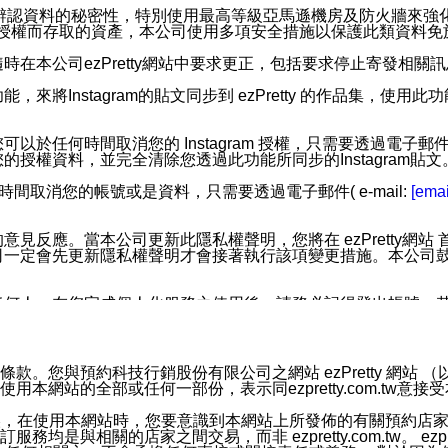
您個人辨認資料的秘密性，特別使用最高等級亞馬遜機房及防火牆來
失及未經授權而存取的資產，本公司使用多項安全措施以保護此類資料
在本公司ezPretty網站中要求更正，包括要求停止寄發相關
步功能，來將Instagram的貼文同步到 ezPretty 的作品集，使
步功能，您可以於任何時間取消您的 Instagram 授權，只需要
授權資料，並完全清除您透過此功能所同步的Instagram貼文
時間取消您的帳號或是資料，只需要透過電子郵件( e-mail:
[emai
應。當本公司更新此隱私權聲明，您將在 ezPretty網站 首頁
定會先更新隱私權聲明才會接著執行該項變更措施。本公司鼓勵您定
任何人。在您完成個人化服務之使用後，請務必記得登出帳號。
區。
並傳送或宣傳本網站各項服務之資料或電子郵件供您參考。您能
預約科技行銷股份有限公司之網站 ezPretty 網站 （以下皆稱 
網站的全部或任何一部份，表示同ezpretty.com.tw意
入本公司/本服務好友，您仍可接收到通知型訊息。
限，以廣告或其他目的的訊息皆不會被傳送。滿足以下三個條件
的資訊均無誤，在使用本網站時，您要意識到本網站上所發佈的有關預
號碼比對相符。
相關的店家之間交易，而非 ezpretty.com.tw。 ezpr
息。