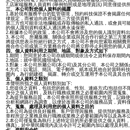
7.店家端服務人員資料 (舉例拍照或是地理資訊) 同意僅提
三、本公司對您個人資料的揭露
1.基於現有服務平台的監管環境，預約科技保證不會揭露任
律規定，而被迫向政府或第三方提供資料。
第三方也可能非法地攔截或存取傳輸的私人通訊，或會員可
的個人識別資料或私人通訊將永遠保密。
2.根據本公司的政策，本公司不會將涉及您的個人識別資料
3. 本公司、所屬集團、關係企業或與其合作行銷之第三方
將提供您表示拒絕行銷之方式，本公司不會向您索取相關費
務合作公司或第三方業務合作公司將立即停止利用您的個人
四、個人資料利用之期間、地區、對象及方式如下
1.期間：您同意於本公司存續期間或依法令之資料保存期間
2.地區：就中華民國領域內。
3.對象：本公司所屬公司(本公司)及其分公司、本公司之關
4.方式：以電話、簡訊、電子郵件、紙本或其他合於當時科
圍內，為行銷建檔、揭露、轉介或交互運用予本公司及其合
五、個人資料之類別
本聲明所指之個人資料類別如下:
1.您提供之資料，包括您的姓名、性別、連絡方式(包括但不
身分之個人資料，及執行職務或業務之必要範圍內所需蒐集
2.為提升服務品質，本公司會依照所提供服務之性質，記錄
分析和網路行為調查，以便於改善本公司的服務品質，資料
六、蒐集、處理及利用您的個人資料之目的
1.本公司為提供良好服務、客戶管理與服務、提供預約服務
章程所定之業務及執行職務或業務之必要範圍內等以及為本
2.本公司僅蒐集為執行上述特定目的所必要提供之個人資料
傳真)，於中華民國境內及法令許可之範圍內加以處理及利用
七、資料安全性