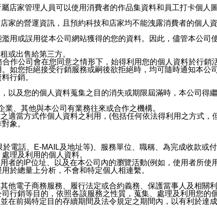
供所屬店家管理人員可以使用消費者的作品集資料和員工打卡個人圖像
何店家的營運資訊，且預約科技和店家均不能洩露消費者的個人
能濫用或誤用從本公司網站獲得的您的資料。因此，儘管本公司
出租或出售給第三方。
業務合作公司會在您同意之情形下，始得利用您的個人資料於行銷
用。如您拒絕接受行銷服務或嗣後欲拒絕時，均可隨時通知本公
資料行銷。
內，以及您的個人資料蒐集之目的消失或期限屆滿時，本公司得
係企業、其他與本公司有業務往來或合作之機構。
技之適當方式作個人資料之利用，(包括任何依法得利用之方式，
作對象。
限於電話、E-MAIL及地址等)、服務單位、職稱、為完成收款
、處理及利用的個人資料。
使用者的IP位址、以及在本公司內的瀏覽活動(例如，使用者所使
僅用於總量上分析，不會和特定個人相連繫。
及其他電子商務服務、履行法定或合約義務、保護當事人及相關
公司行銷等目的，依照各該服務之性質，蒐集、處理及利用您的
，並在前揭特定目的存續期間及法令規定之期間內，以有利於達成
。