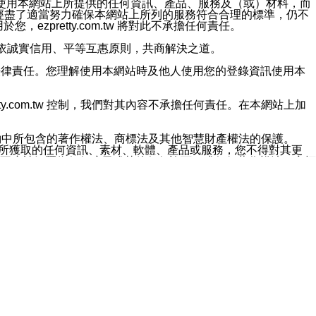
對於因為使用本網站上所提供的任何資訊、產品、服務及（或）材料，而
m.tw 已經盡了適當努力確保本網站上所列的服務符合合理的標準，仍不
ezpretty.com.tw 將對此不承擔任何責任。
均應依誠實信用、平等互惠原則，共商解決之道。
力的法律責任。您理解使用本網站時及他人使用您的登錄資訊使用本
ty.com.tw 控制，我們對其內容不承擔任何責任。在本網站上加
約中所包含的著作權法、商標法及其他智慧財產權法的保護。
網站上所獲取的任何資訊、素材、軟體、產品或服務，您不得對其更
不應被解釋為任何暗示或其他任何許可，或任何著作權法、商標
違反此規定，我們將追究其法律責任。
任何損失、責任及協力廠商的任何索賠或要求（包括律師費），將由
站而獲取到的資訊，而導致您遭受的任何風險或損失，將由您自
用本網站而造成的任何損失負責，同時，您會在此放棄有關此損失的所有及
伺服器不會發生缺陷，其中包括但不僅限於病毒或其他有害元素。對於
w 控制範圍的任何病毒感染、BUG、篡改、技術故障、錯誤、遺
有明示、暗示或法定及其他聲明、保證和條款均予以最大限度的排除，
定目的等。 ezpretty.com.tw 不能持續或在某階段
方便目的，其不應影響這些條款的範圍或意義，或是產生其他的
或任何協力廠商承擔任何責任。 在每次訪問網站時，您應檢查一下這