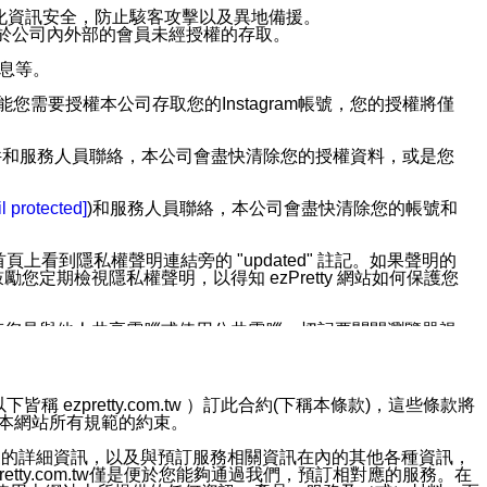
強化資訊安全，防止駭客攻擊以及異地備援。
免於公司內外部的會員未經授權的存取。
訊息等。
用此功能您需要授權本公司存取您的Instagram帳號，您的授權將僅
透過電子郵件和服務人員聯絡，本公司會盡快清除您的授權資料，或是您
。
l protected]
)和服務人員聯絡，本公司會盡快清除您的帳號和
上看到隱私權聲明連結旁的 "updated" 註記。如果聲明的
期檢視隱私權聲明，以得知 ezPretty 網站如何保護您
若您是與他人共享電腦或使用公共電腦，切記要關閉瀏覽器視
依照該資料或電子郵件所指示之方法、說明或功能連結，隨時
ezpretty.com.tw ）訂此合約(下稱本條款)，這些條款將
接受本網站所有規範的約束。
者，將可收到通知型訊息。
約店家的詳細資訊，以及與預訂服務相關資訊在內的其他各種資訊，
etty.com.tw僅是便於您能夠通過我們，預訂相對應的服務。在