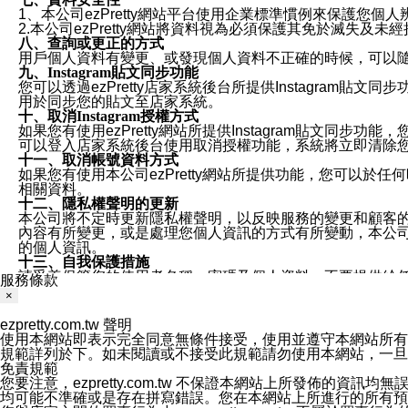
1、本公司ezPretty網站平台使用企業標準慣例來保護
2.本公司ezPretty網站將資料視為必須保護其免於滅
八、查詢或更正的方式
用戶個人資料有變更、或發現個人資料不正確的時候，可以隨時
九、Instagram貼文同步功能
您可以透過ezPretty店家系統後台所提供Instagram貼文同
用於同步您的貼文至店家系統。
十、取消Instagram授權方式
如果您有使用ezPretty網站所提供Instagram貼文同
可以登入店家系統後台使用取消授權功能，系統將立即清除您的
十一、取消帳號資料方式
如果您有使用本公司ezPretty網站所提供功能，您可以於任何
相關資料。
十二、隱私權聲明的更新
本公司將不定時更新隱私權聲明，以反映服務的變更和顧客的意見反
內容有所變更，或是處理您個人資訊的方式有所變動，本公司一
的個人資訊。
十三、自我保護措施
請妥善保管您的使用者名稱、密碼及個人資料，不要提供給
服務條款
窗，以防止他人讀取您的個人資料、信件或進入所機關管理
×
十四、傳送宣傳本站資訊或電子郵件之政策
您同意本公司網站，透過您所提供的郵件地址與您取得聯絡
ezpretty.com.tw 聲明
停止接收這些資料或電子郵件。
使用本網站即表示完全同意無條件接受，使用並遵守本網站所有條款。您與
十五、訊息通知
規範詳列於下。如未閱讀或不接受此規範請勿使用本網站，一旦使用本
本公司/本服務將以通知型訊息傳送重要訊息給您。即使未加
免責規範
本公司/本服務傳送之通知型訊息以對您有效且重要的訊息為
您要注意，ezpretty.com.tw 不保證本網站上所發佈
1.LINE 帳號設定的電話號碼與本公司/本服務所傳來的電話
均可能不準確或是存在拼寫錯誤。您在本網站上所進行的所有預訂服務均是與
2.該 LINE 帳號已在 LINE APP 設定中，同意接收通知型訊