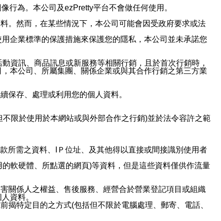
行為。本公司及ezPretty平台不會做任何使用。
資料。然而，在某些情況下，本公司可能會因受政府要求或法
使用企業標準的保護措施來保護您的隱私，本公司並未承諾您
活動資訊、商品訊息或新服務等相關行銷，且於首次行銷時，
司，本公司、所屬集團、關係企業或與其合作行銷之第三方業
繼續保存、處理或利用您的個人資料。
但不限於使用於本網站或與外部合作之行銷)並於法令容許之範
或付款所需之資料、IＰ位址、及其他得以直接或間接識別使用者
用的軟硬體、所點選的網頁)等資料，但是這些資料僅供作流量
利害關係人之權益、售後服務、經營合於營業登記項目或組織
個人資料。
前揭特定目的之方式(包括但不限於電腦處理、郵寄、電話、