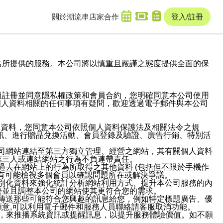
關於潮流串
店家合作
登入/註冊
域名及次級網域名所提供的服務。本公司將以慎重且嚴謹之態度提供全面的保
過註冊並同意隱私權政策和會員合約，您明確同意本公司使用
與個人資料相關的任何事項有疑問，歡迎透過電子郵件與本公司
人資料，您同意本公司依照個人資料保護法及相關法令之規
訊、進行贈品兌換活動、會員登錄及驗證、廣告行銷、特別活
本公司網站連結至第三方獨立管理、經營之網站，其有關個人資料
第三人或連結網站之行為不負連帶責任。
或過去在網站上的行為所取得之其他資料 (包括但不限於手機作
也有可能檢視多個會員以確認問題所在或解決爭議。
識別化資料來強化統計分析網站利用方式、提升本公司服務的內
善並且調整本公司的網站使其更符合您的需求。
並傳送那些可能符合您興趣的訊息給您，例如特定標題廣告、優
意,可以利用電子郵件和服務人員聯絡請客服取消功能。
帳號，來推播系統資訊或提醒訊息，以提升服務體驗價值。如不願