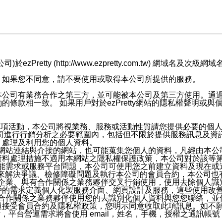
retty (http://www.ezpretty.com.tw) 網
，如果您不同意，請不要使用或取得本公司所提供的服務。
本公司有業務合作之第三方，並可能被本公司及第三方使用。通
條款相一致。 如果用戶對於ezPretty網站的隱私權聲明或
各項活動，本公司將視業務、服務或活動性質請您提供必要的個
公司進行行銷分析之必要範圍內，包括但不限於提供服務訊息及資
、處理及利用您的個人資料。
etty網站連結與介接的網站，也可能蒐集您個人的資料，凡經由
資料處理措施不適用本網站之隱私權保護政策，本公司對於該等
服務功能需求或服務平台問題，本公司可使用您之前建立資料及現在
，來解決爭議、檢修障礙問題及執行本公司的會員合約，本公司
關係企業、與有合作關係之業務夥伴交叉行銷使用，使用去除個人
戶的需求定義個人化製服務介面、網頁設計及服務，這些使用改
與有合作關係之業務夥伴使用您的去識別化個人資料與您您聯絡，
接受會員合約及隱私權政策，您明示同意收取此項訊息。如不願
，平台營運需求將會使用 email，姓名，手機，授權之通訊