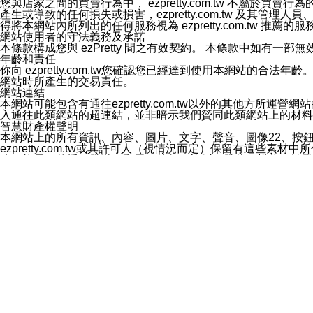
您與店家之間的買賣行為中， ezpretty.com.tw 不
3.LINE 帳號未封鎖傳送訊息之 LINE 官方帳號。
產生或導致的任何損失或損害，ezpretty.com.tw 及其管理
欲變更通知型訊息的設定，操作如下：
得將本網站內所列出的任何服務視為 ezpretty.com.tw 推
1.點選「主頁」＞「設定」
網站使用者的守法義務及承諾
2.點選「隱私設定」
本條款構成您與 ezPretty 間之有效契約。 本條款中如
3.點選「提供使用資料」
年齡和責任
4.點選「LINE通知型訊息」
你向 ezpretty.com.tw您確認您已經達到使用本網站
5.開關「接收LINE通知型訊息」
網站時所產生的交易責任。
❗️關閉「接收通知型訊息」後，將不會接收到來自任何企業
網站連結
本網站可能包含有通往ezpretty.com.tw以外的其他方所運營
入通往此類網站的超連結，並非暗示我們贊同此類網站上的材料
智慧財產權聲明
本網站上的所有資訊、內容、圖片、文字、聲音、圖像22、按
ezpretty.com.tw或其許可人（視情況而定）保留有
改、拷貝、傳播、發送、顯示、執行、複製、發佈、模仿、轉發
法或其他智慧財產權或 ezpretty.com.tw、其許可人
賠償
您同意因您使用本網站，而導致 ezpretty.com.tw、
您承擔賠償並保證 ezpretty.com.tw、其分公司、所屬機
免責聲明
您對本網站的所有使用均由您自擔風險。 因下載使用、參考或
己承擔全部責任。您同意 ezpretty.com.tw 及向ezpr
全部的索賠權利，無論是基於合約、侵權行為或其他依據。 ezpr
那些可損害或影響本網站管理、安全性、公正性和完整性，或是損害或
漏、中斷、刪除、缺陷、延遲或任何事件或事故，ezpretty.
其中包括但不僅限於有關本網站上服務、資訊及（或）聲明的保證或承
時間內對任一條款或多條條款的強制實施，不得將此視為放棄這
法律效應。 ezpretty.com.tw有權隨時變更本使用條