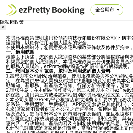
隱私權政策
×
本隱私權政策聲明適用於預約科技行銷股份有限公司(下稱本公司)於ezP
護措施，以確保使用者個人隱私的安全。
在使用本網站時，您同意受本隱私權政策條款及條件所拘束
一、適用範圍
根據以下所述，您的個人識別資料的某些部分將被揭露給與
和揭露您的個人識別資料。本隱私權政策已合併並與會員合約的
的服務人員聯絡，ezPretty網站將盡快回覆並進行解釋說明。
二、您同意本公司蒐集、處理及利用您的個人資料
1.當您與本公司網站洽辦業務、使用服務或參與本公司網站
定，在為提供您個人業務及/或提供相關服務及活動或為本
動通知、新服務、新產品之通知、行銷分析等用途等，蒐集
2.請您注意，在本網站刊登廣告之第三人或與本公司ezPr
的保護，適用第三方或各該網站個別的隱私權保護政策，其
3.本公司所屬ezPretty平台根據店家或消費者所要求的
業系統、手機型號、手機帳號、APP設定參數及其他資料)
4.您(店家或消費者)同意本公司之營運平台、集團內部、
容及產品，進而提升本公司的市場行銷及促銷、並且根據客
5.您同意您(店家或消費者)本公司集團內部、關係企業、
惠內容、行政通知、產品內容及有關您使用網站的訊息。透過
6.針對已註冊認證店家或是消費者，當執行預約或是線上支付
意,可以利用電子郵件和服務人員聯絡請客服取消功能。