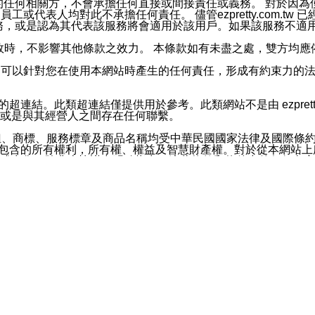
屬於買賣行為的任何相關方，不會承擔任何直接或間接責任或義務。 
人員、員工或代表人均對此不承擔任何責任。 儘管ezpretty.co
薦的服務，或是認為其代表該服務將會適用於該用戶。如果該服務不適用於您，
有一部無效時，不影響其他條款之效力。 本條款如有未盡之處，雙方
的合法年齡。可以針對您在使用本網站時產生的任何責任，形成有約束
官方帳號或認證官方帳號的通知型訊息。
網站的超連結。此類超連結僅提供用於參考。此類網站不是由 ezpret
或是與其經營人之間存在任何聯繫。
鈕、商標、服務標章及商品名稱均受中華民國國家法律及國際條
這些素材中所包含的所有權利，所有權、權益及智慧財產權。對於從本
或出售。除非本協議中明確指出，這些條款和條件中的任何內容
或任何協力廠商的業主權益中規定的任何權利的推斷結果。 如有任何人
其分公司、所屬機構、管理人員、代理人及其他合作夥伴和員工遭受的
構、管理人員、代理人及其他合作夥伴和員工不受損失。
依賴本網站上所提供的資訊、產品、服務或素材或通過使用本網
etty.com.tw提供電信及網路服務的提供商不會因您使用或不能使
etty.com.tw 不聲明、保證或承諾本網站或支持該網站的
影響本網站任何部分正常運行，且超出ezpretty.com.t
com.tw 不承擔任何責任。 在適用法律許可的最大範圍內，所
諾，其中包括但不僅限於其精確性、完整性或適銷性、品質或適用於特
些條款或是這些條款相關的權利。這些條款中使用的標題僅為了
款之內容及本網站上內容而不另行通知，同時，不對您、其他任何用戶