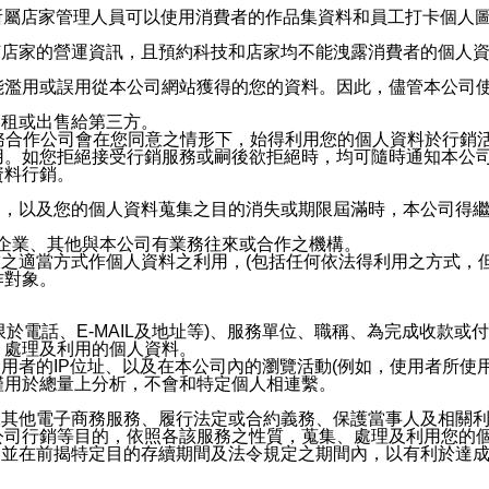
供所屬店家管理人員可以使用消費者的作品集資料和員工打卡個人圖像
何店家的營運資訊，且預約科技和店家均不能洩露消費者的個人
能濫用或誤用從本公司網站獲得的您的資料。因此，儘管本公司
出租或出售給第三方。
業務合作公司會在您同意之情形下，始得利用您的個人資料於行銷
用。如您拒絕接受行銷服務或嗣後欲拒絕時，均可隨時通知本公
資料行銷。
內，以及您的個人資料蒐集之目的消失或期限屆滿時，本公司得
係企業、其他與本公司有業務往來或合作之機構。
技之適當方式作個人資料之利用，(包括任何依法得利用之方式，
作對象。
限於電話、E-MAIL及地址等)、服務單位、職稱、為完成收款
、處理及利用的個人資料。
使用者的IP位址、以及在本公司內的瀏覽活動(例如，使用者所使
僅用於總量上分析，不會和特定個人相連繫。
及其他電子商務服務、履行法定或合約義務、保護當事人及相關
公司行銷等目的，依照各該服務之性質，蒐集、處理及利用您的
，並在前揭特定目的存續期間及法令規定之期間內，以有利於達成
。