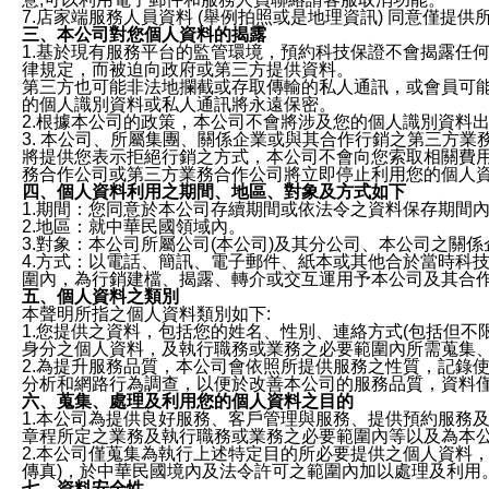
7.店家端服務人員資料 (舉例拍照或是地理資訊) 同意僅提
三、本公司對您個人資料的揭露
1.基於現有服務平台的監管環境，預約科技保證不會揭露任
律規定，而被迫向政府或第三方提供資料。
第三方也可能非法地攔截或存取傳輸的私人通訊，或會員可
的個人識別資料或私人通訊將永遠保密。
2.根據本公司的政策，本公司不會將涉及您的個人識別資料
3. 本公司、所屬集團、關係企業或與其合作行銷之第三方
將提供您表示拒絕行銷之方式，本公司不會向您索取相關費
務合作公司或第三方業務合作公司將立即停止利用您的個人
四、個人資料利用之期間、地區、對象及方式如下
1.期間：您同意於本公司存續期間或依法令之資料保存期間
2.地區：就中華民國領域內。
3.對象：本公司所屬公司(本公司)及其分公司、本公司之關
4.方式：以電話、簡訊、電子郵件、紙本或其他合於當時科
圍內，為行銷建檔、揭露、轉介或交互運用予本公司及其合
五、個人資料之類別
本聲明所指之個人資料類別如下:
1.您提供之資料，包括您的姓名、性別、連絡方式(包括但不
身分之個人資料，及執行職務或業務之必要範圍內所需蒐集
2.為提升服務品質，本公司會依照所提供服務之性質，記錄
分析和網路行為調查，以便於改善本公司的服務品質，資料
六、蒐集、處理及利用您的個人資料之目的
1.本公司為提供良好服務、客戶管理與服務、提供預約服務
章程所定之業務及執行職務或業務之必要範圍內等以及為本
2.本公司僅蒐集為執行上述特定目的所必要提供之個人資料
傳真)，於中華民國境內及法令許可之範圍內加以處理及利用
七、資料安全性