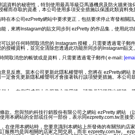
您個人辨認資料的秘密性，特別使用最高等級亞馬遜機房及防火牆來
失及未經授權而存取的資產，本公司使用多項安全措施以保護此類資料
在本公司ezPretty網站中要求更正，包括要求停止寄發相關
步功能，來將Instagram的貼文同步到 ezPretty 的作品集，使
步功能，您可以於任何時間取消您的 Instagram 授權，只需要
授權資料，並完全清除您透過此功能所同步的Instagram貼文
時間取消您的帳號或是資料，只需要透過電子郵件( e-mail:
[emai
應。當本公司更新此隱私權聲明，您將在 ezPretty網站 首頁
定會先更新隱私權聲明才會接著執行該項變更措施。本公司鼓勵您定
任何人。在您完成個人化服務之使用後，請務必記得登出帳號。
區。
並傳送或宣傳本網站各項服務之資料或電子郵件供您參考。您能
預約科技行銷股份有限公司之網站 ezPretty 網站 （以下皆稱 
網站的全部或任何一部份，表示同ezpretty.com.tw意
入本公司/本服務好友，您仍可接收到通知型訊息。
限，以廣告或其他目的的訊息皆不會被傳送。滿足以下三個條件
的資訊均無誤，在使用本網站時，您要意識到本網站上所發佈的有關預
號碼比對相符。
相關的店家之間交易，而非 ezpretty.com.tw。 ezpr
息。