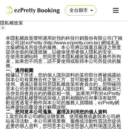
隱私權政策
×
本隱私權政策聲明適用於預約科技行銷股份有限公司(下稱
本公司)於ezPretty (http://www.ezpretty.com.tw) 網域名及
次級網域名所提供的服務。本公司將以慎重且嚴謹之態度
提供全面的保護措施，以確保使用者個人隱私的安全。
在使用本網站時，您同意受本隱私權政策條款及條件所拘
束，如果您不同意，請不要使用或取得本公司所提供的服
務。
一、適用範圍
根據以下所述，您的個人識別資料的某些部分將被揭露給
與本公司有業務合作之第三方，並可能被本公司及第三方
使用。通過註冊並同意隱私權政策和會員合約，您明確同
意本公司使用和揭露您的個人識別資料。本隱私權政策已
合併並與會員合約的條款相一致。 如果用戶對於ezPretty
網站的隱私權聲明或與個人資料相關的任何事項有疑問，
歡迎透過電子郵件與本公司的服務人員聯絡，ezPretty網
站將盡快回覆並進行解釋說明。
二、您同意本公司蒐集、處理及利用您的個人資料
1.當您與本公司網站洽辦業務、使用服務或參與本公司網
站各項活動，本公司將視業務、服務或活動性質請您提供
必要的個人資料，您同意本公司依照個人資料保護法及相