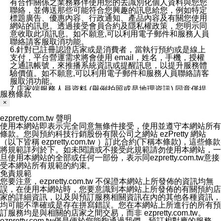
有合作關係之業務夥伴使用您的去識別化個人資料與您您
聯絡，並傳送那些可能符合您興趣的訊息給您，例如特定
標題廣告、優惠內容、行政通知、產品內容及有關您使用
網站的訊息。透過接受會員合約及隱私權政策，您明示同
意收取此項訊息。如不願意,可以利用電子郵件和服務人員
聯絡請客服取消功能。
6.針對已註冊認證店家或是消費者，當執行預約或是線上
支付，平台營運需求將會使用 email，姓名，手機，授權
之通訊帳號，來推播系統資訊或提醒訊息，以提升服務體
驗價值。如不願意,可以利用電子郵件和服務人員聯絡請客
服取消功能。
7.店家端服務人員資料 (舉例拍照或是地理資訊) 同意僅提
服務條款
供所屬店家管理人員可以使用消費者的作品集資料和員工
×
打卡個人圖像行為。本公司及ezPretty平台不會做任何使
用。
ezpretty.com.tw 聲明
三、本公司對您個人資料的揭露
使用本網站即表示完全同意無條件接受，使用並遵守本網站所有
1.基於現有服務平台的監管環境，預約科技保證不會揭露
條款。您與預約科技行銷股份有限公司之網站 ezPretty 網站
任何店家的營運資訊，且預約科技和店家均不能洩露消費
（以下皆稱 ezpretty.com.tw ）訂此合約(下稱本條款)，這些條款
者的個人資料。然而，在某些情況下，本公司可能會因受
將規範詳列於下。如未閱讀或不接受此規範請勿使用本網站，一
政府要求或法律規定，而被迫向政府或第三方提供資料。
旦使用本網站的全部或任何一部份，表示同ezpretty.com.tw意接
第三方也可能非法地攔截或存取傳輸的私人通訊，或會員
受本網站所有規範的約束。
可能濫用或誤用從本公司網站獲得的您的資料。因此，儘
免責規範
管本公司使用企業標準的保護措施來保護您的隱私，本公
您要注意，ezpretty.com.tw 不保證本網站上所發佈的資訊均無
司並未承諾您的個人識別資料或私人通訊將永遠保密。
誤，在使用本網站時，您要意識到本網站上所發佈的有關預約店
2.根據本公司的政策，本公司不會將涉及您的個人識別資
家的詳細資訊，以及與預訂服務相關資訊在內的其他各種資訊，
料出租或出售給第三方。
均可能不準確或是存在拼寫錯誤。您在本網站上所進行的所有預
3. 本公司、所屬集團、關係企業或與其合作行銷之第三方
訂服務均是與相關的店家之間交易，而非 ezpretty.com.tw。
業務合作公司會在您同意之情形下，始得利用您的個人資
ezpretty.com.tw僅是便於您能夠通過我們，預訂相對應的服務。