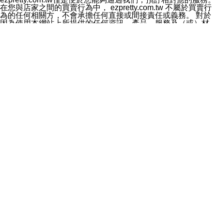
料於行銷活動資訊、商品訊息或新服務等相關行銷，且於
在您與店家之間的買賣行為中， ezpretty.com.tw 不屬於買賣行
首次行銷時，將提供您表示拒絕行銷之方式，本公司不會
為的任何相關方，不會承擔任何直接或間接責任或義務。 對於
向您索取相關費用。如您拒絕接受行銷服務或嗣後欲拒絕
因為使用本網站上所提供的任何資訊、產品、服務及（或）材
時，均可隨時通知本公司，本公司、所屬集團、關係企業
料，而產生或導致的任何損失或損害，ezpretty.com.tw 及其管
或與其合作行銷之第三方業務合作公司或第三方業務合作
理人員、員工或代表人均對此不承擔任何責任。 儘管
公司將立即停止利用您的個人資料行銷。
ezpretty.com.tw 已經盡了適當努力確保本網站上所列的服務符
四、個人資料利用之期間、地區、對象及方式如下
合合理的標準，仍不得將本網站內所列出的任何服務視為
1.期間：您同意於本公司存續期間或依法令之資料保存期
ezpretty.com.tw 推薦的服務，或是認為其代表該服務將會適用
間內，以及您的個人資料蒐集之目的消失或期限屆滿時，
於該用戶。如果該服務不適用於您，ezpretty.com.tw 將對此不
本公司得繼續保存、處理或利用您的個人資料。
承擔任何責任。
2.地區：就中華民國領域內。
網站使用者的守法義務及承諾
3.對象：本公司所屬公司(本公司)及其分公司、本公司之關
本條款構成您與 ezPretty 間之有效契約。 本條款中如有一部無
係企業、其他與本公司有業務往來或合作之機構。
效時，不影響其他條款之效力。 本條款如有未盡之處，雙方均
4.方式：以電話、簡訊、電子郵件、紙本或其他合於當時
應依誠實信用、平等互惠原則，共商解決之道。
科技之適當方式作個人資料之利用，(包括任何依法得利用
年齡和責任
之方式，但不限於使用於本網站或與外部合作之行銷)並於
你向 ezpretty.com.tw您確認您已經達到使用本網站的合法年
法令容許之範圍內，為行銷建檔、揭露、轉介或交互運用
齡。可以針對您在使用本網站時產生的任何責任，形成有約束力
予本公司及其合作對象。
的法律責任。您理解使用本網站時及他人使用您的登錄資訊使用
五、個人資料之類別
本網站時所產生的交易責任。
本聲明所指之個人資料類別如下:
網站連結
1.您提供之資料，包括您的姓名、性別、連絡方式(包括但
本網站可能包含有通往ezpretty.com.tw以外的其他方所運營網站
不限於電話、E-MAIL及地址等)、服務單位、職稱、為完
的超連結。此類超連結僅提供用於參考。此類網站不是由
成收款或付款所需之資料、IＰ位址、及其他得以直接或間
ezpretty.com.tw 控制，我們對其內容不承擔任何責任。在本網
接識別使用者身分之個人資料，及執行職務或業務之必要
站上加入通往此類網站的超連結，並非暗示我們贊同此類網站上
範圍內所需蒐集、處理及利用的個人資料。
的材料或是與其經營人之間存在任何聯繫。
2.為提升服務品質，本公司會依照所提供服務之性質，記
智慧財產權聲明
錄使用者的IP位址、以及在本公司內的瀏覽活動(例如，使
本網站上的所有資訊、內容、圖片、文字、聲音、圖像22、按
用者所使用的軟硬體、所點選的網頁)等資料，但是這些資
鈕、商標、服務標章及商品名稱均受中華民國國家法律及國際條