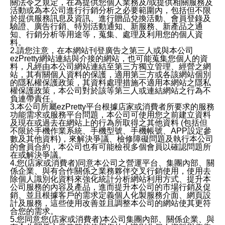
關法令之規定，在為提供您個人業務及/或提供相關服務及
活動或為本公司進行行銷分析之必要範圍內，包括但不限
於提供服務訊息及資訊、進行贈品兌換活動、會員登錄及
驗證、廣告行銷、特別活動通知、新服務、新產品之通
知、行銷分析等用途等，蒐集、處理及利用您的個人資
料。
2.請您注意，在本網站刊登廣告之第三人或與本公司
ezPretty網站連結與介接的網站，也可能蒐集您個人的資
料，凡經由本公司網站連結至第三方獨立管理、經營之網
站，其有關個人資料的保護，適用第三方或各該網站個別
的隱私權保護政策，其資料處理措施不適用本網站之隱私
權保護政策，本公司對於該等第三人或連結網站之行為不
負連帶責任。
3.本公司所屬ezPretty平台根據店家或消費者所要求的服務
功能需求或服務平台問題，本公司可使用您之前建立資料
及現在或過去在網站上的行為所取得之其他資料 (包括但
不限於手機作業系統、手機型號、手機帳號、APP設定參
數及其他資料)，來解決爭議、檢修障礙問題及執行本公司
的會員合約，本公司也有可能檢視多個會員以確認問題所
在或解決爭議。
4.您(店家或消費者)同意本公司之營運平台、集團內部、關
係企業、與有合作關係之業務夥伴交叉行銷使用，使用去
除個人識別化資料來強化統計分析網站利用方式、提升本
公司服務的內容及產品，進而提升本公司的市場行銷及促
銷、並且根據客戶的需求定義個人化製服務介面、網頁設
計及服務，這些使用改善並且調整本公司的網站使其更符
合您的需求。
5.您同意您(店家或消費者)本公司集團內部、關係企業、與