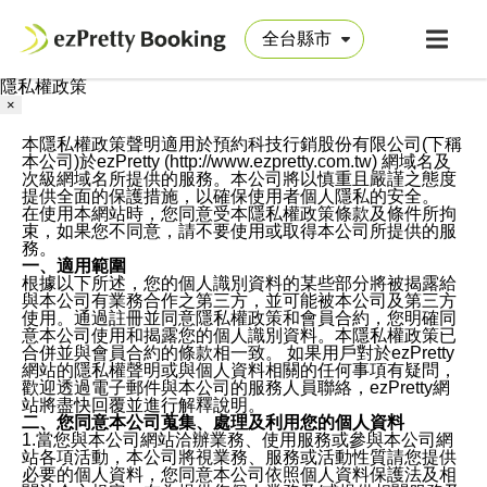
隱私權政策
×
本隱私權政策聲明適用於預約科技行銷股份有限公司(下稱
本公司)於ezPretty (http://www.ezpretty.com.tw) 網域名及
次級網域名所提供的服務。本公司將以慎重且嚴謹之態度
提供全面的保護措施，以確保使用者個人隱私的安全。
在使用本網站時，您同意受本隱私權政策條款及條件所拘
束，如果您不同意，請不要使用或取得本公司所提供的服
務。
一、適用範圍
根據以下所述，您的個人識別資料的某些部分將被揭露給
與本公司有業務合作之第三方，並可能被本公司及第三方
使用。通過註冊並同意隱私權政策和會員合約，您明確同
意本公司使用和揭露您的個人識別資料。本隱私權政策已
合併並與會員合約的條款相一致。 如果用戶對於ezPretty
網站的隱私權聲明或與個人資料相關的任何事項有疑問，
歡迎透過電子郵件與本公司的服務人員聯絡，ezPretty網
站將盡快回覆並進行解釋說明。
二、您同意本公司蒐集、處理及利用您的個人資料
1.當您與本公司網站洽辦業務、使用服務或參與本公司網
站各項活動，本公司將視業務、服務或活動性質請您提供
必要的個人資料，您同意本公司依照個人資料保護法及相