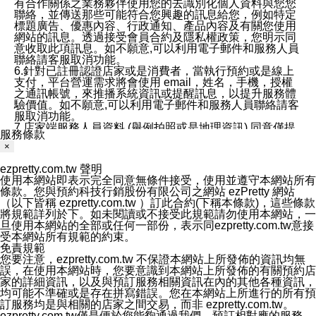
有合作關係之業務夥伴使用您的去識別化個人資料與您您
聯絡，並傳送那些可能符合您興趣的訊息給您，例如特定
標題廣告、優惠內容、行政通知、產品內容及有關您使用
網站的訊息。透過接受會員合約及隱私權政策，您明示同
意收取此項訊息。如不願意,可以利用電子郵件和服務人員
聯絡請客服取消功能。
6.針對已註冊認證店家或是消費者，當執行預約或是線上
支付，平台營運需求將會使用 email，姓名，手機，授權
之通訊帳號，來推播系統資訊或提醒訊息，以提升服務體
驗價值。如不願意,可以利用電子郵件和服務人員聯絡請客
服取消功能。
7.店家端服務人員資料 (舉例拍照或是地理資訊) 同意僅提
服務條款
供所屬店家管理人員可以使用消費者的作品集資料和員工
×
打卡個人圖像行為。本公司及ezPretty平台不會做任何使
用。
ezpretty.com.tw 聲明
三、本公司對您個人資料的揭露
使用本網站即表示完全同意無條件接受，使用並遵守本網站所有
1.基於現有服務平台的監管環境，預約科技保證不會揭露
條款。您與預約科技行銷股份有限公司之網站 ezPretty 網站
任何店家的營運資訊，且預約科技和店家均不能洩露消費
（以下皆稱 ezpretty.com.tw ）訂此合約(下稱本條款)，這些條款
者的個人資料。然而，在某些情況下，本公司可能會因受
將規範詳列於下。如未閱讀或不接受此規範請勿使用本網站，一
政府要求或法律規定，而被迫向政府或第三方提供資料。
旦使用本網站的全部或任何一部份，表示同ezpretty.com.tw意接
第三方也可能非法地攔截或存取傳輸的私人通訊，或會員
受本網站所有規範的約束。
可能濫用或誤用從本公司網站獲得的您的資料。因此，儘
免責規範
管本公司使用企業標準的保護措施來保護您的隱私，本公
您要注意，ezpretty.com.tw 不保證本網站上所發佈的資訊均無
司並未承諾您的個人識別資料或私人通訊將永遠保密。
誤，在使用本網站時，您要意識到本網站上所發佈的有關預約店
2.根據本公司的政策，本公司不會將涉及您的個人識別資
家的詳細資訊，以及與預訂服務相關資訊在內的其他各種資訊，
料出租或出售給第三方。
均可能不準確或是存在拼寫錯誤。您在本網站上所進行的所有預
3. 本公司、所屬集團、關係企業或與其合作行銷之第三方
訂服務均是與相關的店家之間交易，而非 ezpretty.com.tw。
業務合作公司會在您同意之情形下，始得利用您的個人資
ezpretty.com.tw僅是便於您能夠通過我們，預訂相對應的服務。