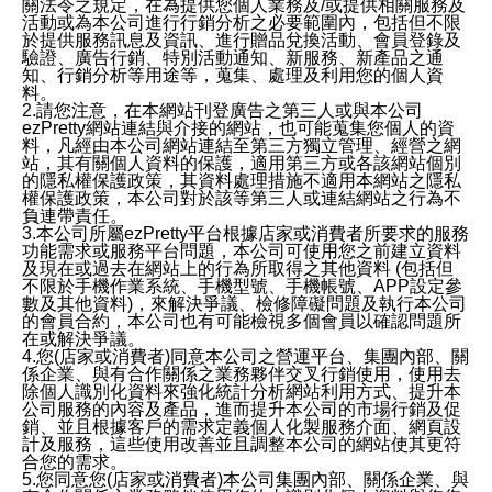
關法令之規定，在為提供您個人業務及/或提供相關服務及
活動或為本公司進行行銷分析之必要範圍內，包括但不限
於提供服務訊息及資訊、進行贈品兌換活動、會員登錄及
驗證、廣告行銷、特別活動通知、新服務、新產品之通
知、行銷分析等用途等，蒐集、處理及利用您的個人資
料。
2.請您注意，在本網站刊登廣告之第三人或與本公司
ezPretty網站連結與介接的網站，也可能蒐集您個人的資
料，凡經由本公司網站連結至第三方獨立管理、經營之網
站，其有關個人資料的保護，適用第三方或各該網站個別
的隱私權保護政策，其資料處理措施不適用本網站之隱私
權保護政策，本公司對於該等第三人或連結網站之行為不
負連帶責任。
3.本公司所屬ezPretty平台根據店家或消費者所要求的服務
功能需求或服務平台問題，本公司可使用您之前建立資料
及現在或過去在網站上的行為所取得之其他資料 (包括但
不限於手機作業系統、手機型號、手機帳號、APP設定參
數及其他資料)，來解決爭議、檢修障礙問題及執行本公司
的會員合約，本公司也有可能檢視多個會員以確認問題所
在或解決爭議。
4.您(店家或消費者)同意本公司之營運平台、集團內部、關
係企業、與有合作關係之業務夥伴交叉行銷使用，使用去
除個人識別化資料來強化統計分析網站利用方式、提升本
公司服務的內容及產品，進而提升本公司的市場行銷及促
銷、並且根據客戶的需求定義個人化製服務介面、網頁設
計及服務，這些使用改善並且調整本公司的網站使其更符
合您的需求。
5.您同意您(店家或消費者)本公司集團內部、關係企業、與