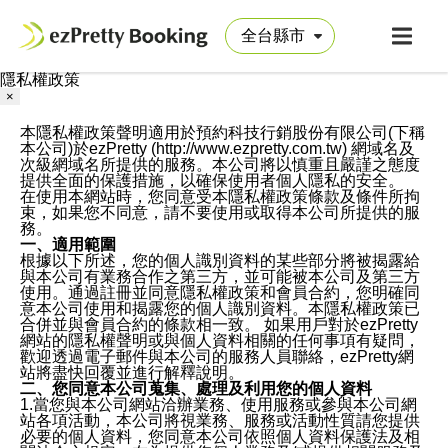
隱私權政策
×
本隱私權政策聲明適用於預約科技行銷股份有限公司(下稱
本公司)於ezPretty (http://www.ezpretty.com.tw) 網域名及
次級網域名所提供的服務。本公司將以慎重且嚴謹之態度
提供全面的保護措施，以確保使用者個人隱私的安全。
在使用本網站時，您同意受本隱私權政策條款及條件所拘
束，如果您不同意，請不要使用或取得本公司所提供的服
務。
一、適用範圍
根據以下所述，您的個人識別資料的某些部分將被揭露給
與本公司有業務合作之第三方，並可能被本公司及第三方
使用。通過註冊並同意隱私權政策和會員合約，您明確同
意本公司使用和揭露您的個人識別資料。本隱私權政策已
合併並與會員合約的條款相一致。 如果用戶對於ezPretty
網站的隱私權聲明或與個人資料相關的任何事項有疑問，
歡迎透過電子郵件與本公司的服務人員聯絡，ezPretty網
站將盡快回覆並進行解釋說明。
二、您同意本公司蒐集、處理及利用您的個人資料
1.當您與本公司網站洽辦業務、使用服務或參與本公司網
站各項活動，本公司將視業務、服務或活動性質請您提供
必要的個人資料，您同意本公司依照個人資料保護法及相