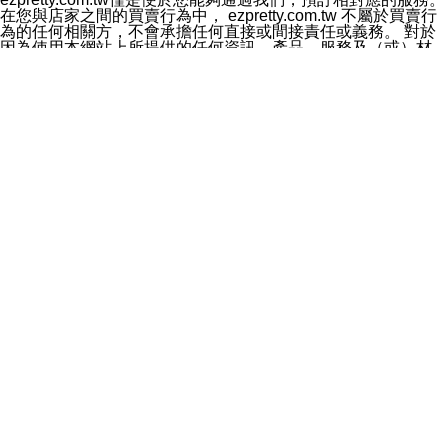
料於行銷活動資訊、商品訊息或新服務等相關行銷，且於
在您與店家之間的買賣行為中， ezpretty.com.tw 不屬於買賣行
首次行銷時，將提供您表示拒絕行銷之方式，本公司不會
為的任何相關方，不會承擔任何直接或間接責任或義務。 對於
向您索取相關費用。如您拒絕接受行銷服務或嗣後欲拒絕
因為使用本網站上所提供的任何資訊、產品、服務及（或）材
時，均可隨時通知本公司，本公司、所屬集團、關係企業
料，而產生或導致的任何損失或損害，ezpretty.com.tw 及其管
或與其合作行銷之第三方業務合作公司或第三方業務合作
理人員、員工或代表人均對此不承擔任何責任。 儘管
公司將立即停止利用您的個人資料行銷。
ezpretty.com.tw 已經盡了適當努力確保本網站上所列的服務符
四、個人資料利用之期間、地區、對象及方式如下
合合理的標準，仍不得將本網站內所列出的任何服務視為
1.期間：您同意於本公司存續期間或依法令之資料保存期
ezpretty.com.tw 推薦的服務，或是認為其代表該服務將會適用
間內，以及您的個人資料蒐集之目的消失或期限屆滿時，
於該用戶。如果該服務不適用於您，ezpretty.com.tw 將對此不
本公司得繼續保存、處理或利用您的個人資料。
承擔任何責任。
2.地區：就中華民國領域內。
網站使用者的守法義務及承諾
3.對象：本公司所屬公司(本公司)及其分公司、本公司之關
本條款構成您與 ezPretty 間之有效契約。 本條款中如有一部無
係企業、其他與本公司有業務往來或合作之機構。
效時，不影響其他條款之效力。 本條款如有未盡之處，雙方均
4.方式：以電話、簡訊、電子郵件、紙本或其他合於當時
應依誠實信用、平等互惠原則，共商解決之道。
科技之適當方式作個人資料之利用，(包括任何依法得利用
年齡和責任
之方式，但不限於使用於本網站或與外部合作之行銷)並於
你向 ezpretty.com.tw您確認您已經達到使用本網站的合法年
法令容許之範圍內，為行銷建檔、揭露、轉介或交互運用
齡。可以針對您在使用本網站時產生的任何責任，形成有約束力
予本公司及其合作對象。
的法律責任。您理解使用本網站時及他人使用您的登錄資訊使用
五、個人資料之類別
本網站時所產生的交易責任。
本聲明所指之個人資料類別如下:
網站連結
1.您提供之資料，包括您的姓名、性別、連絡方式(包括但
本網站可能包含有通往ezpretty.com.tw以外的其他方所運營網站
不限於電話、E-MAIL及地址等)、服務單位、職稱、為完
的超連結。此類超連結僅提供用於參考。此類網站不是由
成收款或付款所需之資料、IＰ位址、及其他得以直接或間
ezpretty.com.tw 控制，我們對其內容不承擔任何責任。在本網
接識別使用者身分之個人資料，及執行職務或業務之必要
站上加入通往此類網站的超連結，並非暗示我們贊同此類網站上
範圍內所需蒐集、處理及利用的個人資料。
的材料或是與其經營人之間存在任何聯繫。
2.為提升服務品質，本公司會依照所提供服務之性質，記
智慧財產權聲明
錄使用者的IP位址、以及在本公司內的瀏覽活動(例如，使
本網站上的所有資訊、內容、圖片、文字、聲音、圖像22、按
用者所使用的軟硬體、所點選的網頁)等資料，但是這些資
鈕、商標、服務標章及商品名稱均受中華民國國家法律及國際條