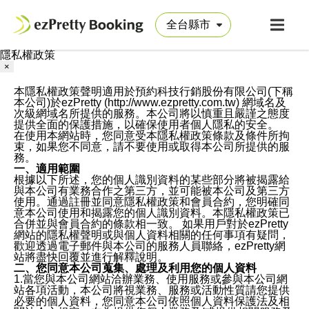
隱私權政策
×
本隱私權政策聲明適用於預約科技行銷股份有限公司(下稱
本公司)於ezPretty (http://www.ezpretty.com.tw) 網域名及
次級網域名所提供的服務。本公司將以慎重且嚴謹之態度
提供全面的保護措施，以確保使用者個人隱私的安全。
在使用本網站時，您同意受本隱私權政策條款及條件所拘
束，如果您不同意，請不要使用或取得本公司所提供的服
務。
一、適用範圍
根據以下所述，您的個人識別資料的某些部分將被揭露給
與本公司有業務合作之第三方，並可能被本公司及第三方
使用。通過註冊並同意隱私權政策和會員合約，您明確同
意本公司使用和揭露您的個人識別資料。本隱私權政策已
合併並與會員合約的條款相一致。 如果用戶對於ezPretty
網站的隱私權聲明或與個人資料相關的任何事項有疑問，
歡迎透過電子郵件與本公司的服務人員聯絡，ezPretty網
站將盡快回覆並進行解釋說明。
二、您同意本公司蒐集、處理及利用您的個人資料
1.當您與本公司網站洽辦業務、使用服務或參與本公司網
站各項活動，本公司將視業務、服務或活動性質請您提供
必要的個人資料，您同意本公司依照個人資料保護法及相