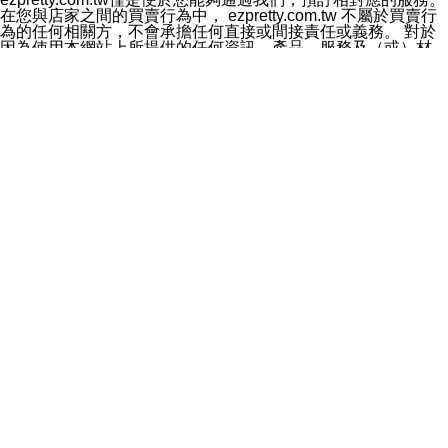
料於行銷活動資訊、商品訊息或新服務等相關行銷，且於
在您與店家之間的買賣行為中， ezpretty.com.tw 不屬於買賣行
首次行銷時，將提供您表示拒絕行銷之方式，本公司不會
為的任何相關方，不會承擔任何直接或間接責任或義務。 對於
向您索取相關費用。如您拒絕接受行銷服務或嗣後欲拒絕
因為使用本網站上所提供的任何資訊、產品、服務及（或）材
時，均可隨時通知本公司，本公司、所屬集團、關係企業
料，而產生或導致的任何損失或損害，ezpretty.com.tw 及其管
或與其合作行銷之第三方業務合作公司或第三方業務合作
理人員、員工或代表人均對此不承擔任何責任。 儘管
公司將立即停止利用您的個人資料行銷。
ezpretty.com.tw 已經盡了適當努力確保本網站上所列的服務符
四、個人資料利用之期間、地區、對象及方式如下
合合理的標準，仍不得將本網站內所列出的任何服務視為
1.期間：您同意於本公司存續期間或依法令之資料保存期
ezpretty.com.tw 推薦的服務，或是認為其代表該服務將會適用
間內，以及您的個人資料蒐集之目的消失或期限屆滿時，
於該用戶。如果該服務不適用於您，ezpretty.com.tw 將對此不
本公司得繼續保存、處理或利用您的個人資料。
承擔任何責任。
2.地區：就中華民國領域內。
網站使用者的守法義務及承諾
3.對象：本公司所屬公司(本公司)及其分公司、本公司之關
本條款構成您與 ezPretty 間之有效契約。 本條款中如有一部無
係企業、其他與本公司有業務往來或合作之機構。
效時，不影響其他條款之效力。 本條款如有未盡之處，雙方均
4.方式：以電話、簡訊、電子郵件、紙本或其他合於當時
應依誠實信用、平等互惠原則，共商解決之道。
科技之適當方式作個人資料之利用，(包括任何依法得利用
年齡和責任
之方式，但不限於使用於本網站或與外部合作之行銷)並於
你向 ezpretty.com.tw您確認您已經達到使用本網站的合法年
法令容許之範圍內，為行銷建檔、揭露、轉介或交互運用
齡。可以針對您在使用本網站時產生的任何責任，形成有約束力
予本公司及其合作對象。
的法律責任。您理解使用本網站時及他人使用您的登錄資訊使用
五、個人資料之類別
本網站時所產生的交易責任。
本聲明所指之個人資料類別如下:
網站連結
1.您提供之資料，包括您的姓名、性別、連絡方式(包括但
本網站可能包含有通往ezpretty.com.tw以外的其他方所運營網站
不限於電話、E-MAIL及地址等)、服務單位、職稱、為完
的超連結。此類超連結僅提供用於參考。此類網站不是由
成收款或付款所需之資料、IＰ位址、及其他得以直接或間
ezpretty.com.tw 控制，我們對其內容不承擔任何責任。在本網
接識別使用者身分之個人資料，及執行職務或業務之必要
站上加入通往此類網站的超連結，並非暗示我們贊同此類網站上
範圍內所需蒐集、處理及利用的個人資料。
的材料或是與其經營人之間存在任何聯繫。
2.為提升服務品質，本公司會依照所提供服務之性質，記
智慧財產權聲明
錄使用者的IP位址、以及在本公司內的瀏覽活動(例如，使
本網站上的所有資訊、內容、圖片、文字、聲音、圖像22、按
用者所使用的軟硬體、所點選的網頁)等資料，但是這些資
鈕、商標、服務標章及商品名稱均受中華民國國家法律及國際條