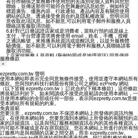
有合作關係之業務夥伴使用您的去識別化個人資料與您您
聯絡，並傳送那些可能符合您興趣的訊息給您，例如特定
標題廣告、優惠內容、行政通知、產品內容及有關您使用
網站的訊息。透過接受會員合約及隱私權政策，您明示同
意收取此項訊息。如不願意,可以利用電子郵件和服務人員
聯絡請客服取消功能。
6.針對已註冊認證店家或是消費者，當執行預約或是線上
支付，平台營運需求將會使用 email，姓名，手機，授權
之通訊帳號，來推播系統資訊或提醒訊息，以提升服務體
驗價值。如不願意,可以利用電子郵件和服務人員聯絡請客
服取消功能。
7.店家端服務人員資料 (舉例拍照或是地理資訊) 同意僅提
服務條款
供所屬店家管理人員可以使用消費者的作品集資料和員工
×
打卡個人圖像行為。本公司及ezPretty平台不會做任何使
用。
ezpretty.com.tw 聲明
三、本公司對您個人資料的揭露
使用本網站即表示完全同意無條件接受，使用並遵守本網站所有
1.基於現有服務平台的監管環境，預約科技保證不會揭露
條款。您與預約科技行銷股份有限公司之網站 ezPretty 網站
任何店家的營運資訊，且預約科技和店家均不能洩露消費
（以下皆稱 ezpretty.com.tw ）訂此合約(下稱本條款)，這些條款
者的個人資料。然而，在某些情況下，本公司可能會因受
將規範詳列於下。如未閱讀或不接受此規範請勿使用本網站，一
政府要求或法律規定，而被迫向政府或第三方提供資料。
旦使用本網站的全部或任何一部份，表示同ezpretty.com.tw意接
第三方也可能非法地攔截或存取傳輸的私人通訊，或會員
受本網站所有規範的約束。
可能濫用或誤用從本公司網站獲得的您的資料。因此，儘
免責規範
管本公司使用企業標準的保護措施來保護您的隱私，本公
您要注意，ezpretty.com.tw 不保證本網站上所發佈的資訊均無
司並未承諾您的個人識別資料或私人通訊將永遠保密。
誤，在使用本網站時，您要意識到本網站上所發佈的有關預約店
2.根據本公司的政策，本公司不會將涉及您的個人識別資
家的詳細資訊，以及與預訂服務相關資訊在內的其他各種資訊，
料出租或出售給第三方。
均可能不準確或是存在拼寫錯誤。您在本網站上所進行的所有預
3. 本公司、所屬集團、關係企業或與其合作行銷之第三方
訂服務均是與相關的店家之間交易，而非 ezpretty.com.tw。
業務合作公司會在您同意之情形下，始得利用您的個人資
ezpretty.com.tw僅是便於您能夠通過我們，預訂相對應的服務。