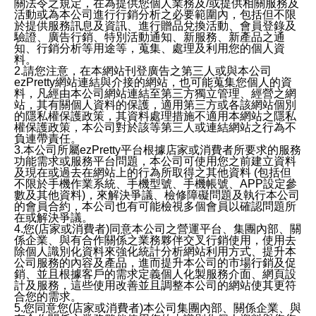
關法令之規定，在為提供您個人業務及/或提供相關服務及
活動或為本公司進行行銷分析之必要範圍內，包括但不限
於提供服務訊息及資訊、進行贈品兌換活動、會員登錄及
驗證、廣告行銷、特別活動通知、新服務、新產品之通
知、行銷分析等用途等，蒐集、處理及利用您的個人資
料。
2.請您注意，在本網站刊登廣告之第三人或與本公司
ezPretty網站連結與介接的網站，也可能蒐集您個人的資
料，凡經由本公司網站連結至第三方獨立管理、經營之網
站，其有關個人資料的保護，適用第三方或各該網站個別
的隱私權保護政策，其資料處理措施不適用本網站之隱私
權保護政策，本公司對於該等第三人或連結網站之行為不
負連帶責任。
3.本公司所屬ezPretty平台根據店家或消費者所要求的服務
功能需求或服務平台問題，本公司可使用您之前建立資料
及現在或過去在網站上的行為所取得之其他資料 (包括但
不限於手機作業系統、手機型號、手機帳號、APP設定參
數及其他資料)，來解決爭議、檢修障礙問題及執行本公司
的會員合約，本公司也有可能檢視多個會員以確認問題所
在或解決爭議。
4.您(店家或消費者)同意本公司之營運平台、集團內部、關
係企業、與有合作關係之業務夥伴交叉行銷使用，使用去
除個人識別化資料來強化統計分析網站利用方式、提升本
公司服務的內容及產品，進而提升本公司的市場行銷及促
銷、並且根據客戶的需求定義個人化製服務介面、網頁設
計及服務，這些使用改善並且調整本公司的網站使其更符
合您的需求。
5.您同意您(店家或消費者)本公司集團內部、關係企業、與