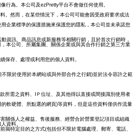
行為。本公司及ezPretty平台不會做任何使用。
資料。然而，在某些情況下，本公司可能會因受政府要求或法
使用企業標準的保護措施來保護您的隱私，本公司並未承諾您
活動資訊、商品訊息或新服務等相關行銷，且於首次行銷時，
司，本公司、所屬集團、關係企業或與其合作行銷之第三方業
繼續保存、處理或利用您的個人資料。
但不限於使用於本網站或與外部合作之行銷)並於法令容許之範
或付款所需之資料、IＰ位址、及其他得以直接或間接識別使用者
用的軟硬體、所點選的網頁)等資料，但是這些資料僅供作流量
利害關係人之權益、售後服務、經營合於營業登記項目或組織
個人資料。
前揭特定目的之方式(包括但不限於電腦處理、郵寄、電話、