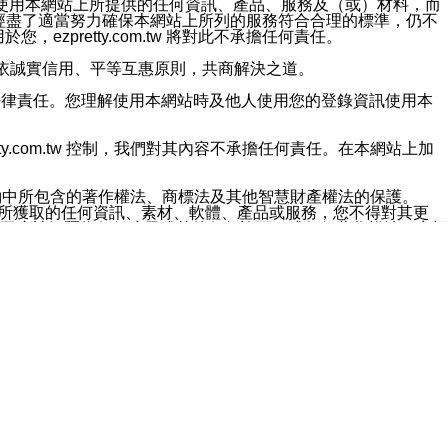
對於因為使用本網站上所提供的任何資訊、產品、服務及（或）材料，而
m.tw 已經盡了適當努力確保本網站上所列的服務符合合理的標準，仍不
ezpretty.com.tw 將對此不承擔任何責任。
均應依誠實信用、平等互惠原則，共商解決之道。
力的法律責任。您理解使用本網站時及他人使用您的登錄資訊使用本
ty.com.tw 控制，我們對其內容不承擔任何責任。在本網站上加
約中所包含的著作權法、商標法及其他智慧財產權法的保護。
網站上所獲取的任何資訊、素材、軟體、產品或服務，您不得對其更
不應被解釋為任何暗示或其他任何許可，或任何著作權法、商標
違反此規定，我們將追究其法律責任。
任何損失、責任及協力廠商的任何索賠或要求（包括律師費），將由
站而獲取到的資訊，而導致您遭受的任何風險或損失，將由您自
用本網站而造成的任何損失負責，同時，您會在此放棄有關此損失的所有及
伺服器不會發生缺陷，其中包括但不僅限於病毒或其他有害元素。對於
w 控制範圍的任何病毒感染、BUG、篡改、技術故障、錯誤、遺
有明示、暗示或法定及其他聲明、保證和條款均予以最大限度的排除，
定目的等。 ezpretty.com.tw 不能持續或在某階段
方便目的，其不應影響這些條款的範圍或意義，或是產生其他的
或任何協力廠商承擔任何責任。 在每次訪問網站時，您應檢查一下這