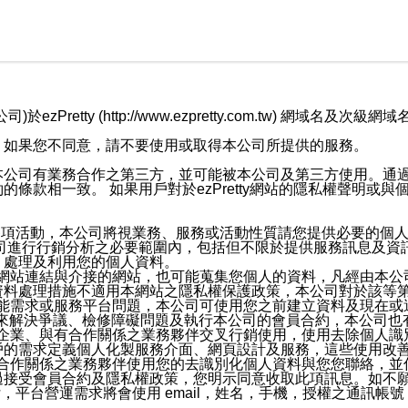
retty (http://www.ezpretty.com.tw) 網
，如果您不同意，請不要使用或取得本公司所提供的服務。
本公司有業務合作之第三方，並可能被本公司及第三方使用。通
條款相一致。 如果用戶對於ezPretty網站的隱私權聲明或
各項活動，本公司將視業務、服務或活動性質請您提供必要的個
公司進行行銷分析之必要範圍內，包括但不限於提供服務訊息及資
、處理及利用您的個人資料。
etty網站連結與介接的網站，也可能蒐集您個人的資料，凡經由
資料處理措施不適用本網站之隱私權保護政策，本公司對於該等
服務功能需求或服務平台問題，本公司可使用您之前建立資料及現在
，來解決爭議、檢修障礙問題及執行本公司的會員合約，本公司
關係企業、與有合作關係之業務夥伴交叉行銷使用，使用去除個人
戶的需求定義個人化製服務介面、網頁設計及服務，這些使用改
與有合作關係之業務夥伴使用您的去識別化個人資料與您您聯絡，
接受會員合約及隱私權政策，您明示同意收取此項訊息。如不願
，平台營運需求將會使用 email，姓名，手機，授權之通訊