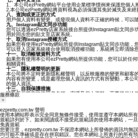
1、本公司ezPretty網站平台使用企業標準慣例來保護
2.本公司ezPretty網站將資料視為必須保護其免於滅
八、查詢或更正的方式
用戶個人資料有變更、或發現個人資料不正確的時候，可以隨時
九、Instagram貼文同步功能
您可以透過ezPretty店家系統後台所提供Instagram貼文同
用於同步您的貼文至店家系統。
十、取消Instagram授權方式
如果您有使用ezPretty網站所提供Instagram貼文同
可以登入店家系統後台使用取消授權功能，系統將立即清除您的
十一、取消帳號資料方式
如果您有使用本公司ezPretty網站所提供功能，您可以於任何
相關資料。
十二、隱私權聲明的更新
本公司將不定時更新隱私權聲明，以反映服務的變更和顧客的意見反
內容有所變更，或是處理您個人資訊的方式有所變動，本公司一
的個人資訊。
十三、自我保護措施
請妥善保管您的使用者名稱、密碼及個人資料，不要提供給
服務條款
窗，以防止他人讀取您的個人資料、信件或進入所機關管理
×
十四、傳送宣傳本站資訊或電子郵件之政策
您同意本公司網站，透過您所提供的郵件地址與您取得聯絡
ezpretty.com.tw 聲明
停止接收這些資料或電子郵件。
使用本網站即表示完全同意無條件接受，使用並遵守本網站所有條款。您與
十五、訊息通知
規範詳列於下。如未閱讀或不接受此規範請勿使用本網站，一旦使用本
本公司/本服務將以通知型訊息傳送重要訊息給您。即使未加
免責規範
本公司/本服務傳送之通知型訊息以對您有效且重要的訊息為
您要注意，ezpretty.com.tw 不保證本網站上所發佈
1.LINE 帳號設定的電話號碼與本公司/本服務所傳來的電話
均可能不準確或是存在拼寫錯誤。您在本網站上所進行的所有預訂服務均是與
2.該 LINE 帳號已在 LINE APP 設定中，同意接收通知型訊