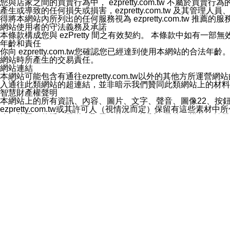
您與店家之間的買賣行為中， ezpretty.com.tw 不
3.LINE 帳號未封鎖傳送訊息之 LINE 官方帳號。
產生或導致的任何損失或損害，ezpretty.com.tw 及其管理
欲變更通知型訊息的設定，操作如下：
得將本網站內所列出的任何服務視為 ezpretty.com.tw 推
1.點選「主頁」＞「設定」
網站使用者的守法義務及承諾
2.點選「隱私設定」
本條款構成您與 ezPretty 間之有效契約。 本條款中如
3.點選「提供使用資料」
年齡和責任
4.點選「LINE通知型訊息」
你向 ezpretty.com.tw您確認您已經達到使用本網站
5.開關「接收LINE通知型訊息」
網站時所產生的交易責任。
❗️關閉「接收通知型訊息」後，將不會接收到來自任何企業
網站連結
本網站可能包含有通往ezpretty.com.tw以外的其他方所運營
入通往此類網站的超連結，並非暗示我們贊同此類網站上的材料
智慧財產權聲明
本網站上的所有資訊、內容、圖片、文字、聲音、圖像22、按
ezpretty.com.tw或其許可人（視情況而定）保留有
改、拷貝、傳播、發送、顯示、執行、複製、發佈、模仿、轉發
法或其他智慧財產權或 ezpretty.com.tw、其許可人
賠償
您同意因您使用本網站，而導致 ezpretty.com.tw、
您承擔賠償並保證 ezpretty.com.tw、其分公司、所屬機
免責聲明
您對本網站的所有使用均由您自擔風險。 因下載使用、參考或
己承擔全部責任。您同意 ezpretty.com.tw 及向ezpr
全部的索賠權利，無論是基於合約、侵權行為或其他依據。 ezpr
那些可損害或影響本網站管理、安全性、公正性和完整性，或是損害或
漏、中斷、刪除、缺陷、延遲或任何事件或事故，ezpretty.
其中包括但不僅限於有關本網站上服務、資訊及（或）聲明的保證或承
時間內對任一條款或多條條款的強制實施，不得將此視為放棄這
法律效應。 ezpretty.com.tw有權隨時變更本使用條