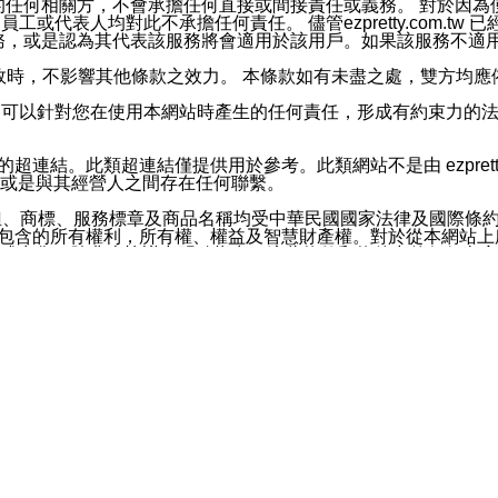
屬於買賣行為的任何相關方，不會承擔任何直接或間接責任或義務。 
人員、員工或代表人均對此不承擔任何責任。 儘管ezpretty.co
薦的服務，或是認為其代表該服務將會適用於該用戶。如果該服務不適用於您，
有一部無效時，不影響其他條款之效力。 本條款如有未盡之處，雙方
的合法年齡。可以針對您在使用本網站時產生的任何責任，形成有約束
官方帳號或認證官方帳號的通知型訊息。
網站的超連結。此類超連結僅提供用於參考。此類網站不是由 ezpret
或是與其經營人之間存在任何聯繫。
鈕、商標、服務標章及商品名稱均受中華民國國家法律及國際條
這些素材中所包含的所有權利，所有權、權益及智慧財產權。對於從本
或出售。除非本協議中明確指出，這些條款和條件中的任何內容
或任何協力廠商的業主權益中規定的任何權利的推斷結果。 如有任何人
其分公司、所屬機構、管理人員、代理人及其他合作夥伴和員工遭受的
構、管理人員、代理人及其他合作夥伴和員工不受損失。
依賴本網站上所提供的資訊、產品、服務或素材或通過使用本網
etty.com.tw提供電信及網路服務的提供商不會因您使用或不能使
etty.com.tw 不聲明、保證或承諾本網站或支持該網站的
影響本網站任何部分正常運行，且超出ezpretty.com.t
com.tw 不承擔任何責任。 在適用法律許可的最大範圍內，所
諾，其中包括但不僅限於其精確性、完整性或適銷性、品質或適用於特
些條款或是這些條款相關的權利。這些條款中使用的標題僅為了
款之內容及本網站上內容而不另行通知，同時，不對您、其他任何用戶