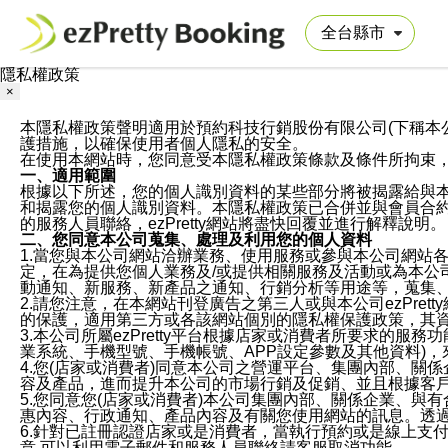
隱私權政策
×
本隱私權政策聲明適用於預約科技行銷股份有限公司(下稱本公司)於ezP
護措施，以確保使用者個人隱私的安全。
在使用本網站時，您同意受本隱私權政策條款及條件所拘束
一、適用範圍
根據以下所述，您的個人識別資料的某些部分將被揭露給與
和揭露您的個人識別資料。本隱私權政策已合併並與會員合約的
的服務人員聯絡，ezPretty網站將盡快回覆並進行解釋說明。
二、您同意本公司蒐集、處理及利用您的個人資料
1.當您與本公司網站洽辦業務、使用服務或參與本公司網站
定，在為提供您個人業務及/或提供相關服務及活動或為本
動通知、新服務、新產品之通知、行銷分析等用途等，蒐集
2.請您注意，在本網站刊登廣告之第三人或與本公司ezPr
的保護，適用第三方或各該網站個別的隱私權保護政策，其
3.本公司所屬ezPretty平台根據店家或消費者所要求的
業系統、手機型號、手機帳號、APP設定參數及其他資料)
4.您(店家或消費者)同意本公司之營運平台、集團內部、
容及產品，進而提升本公司的市場行銷及促銷、並且根據客
5.您同意您(店家或消費者)本公司集團內部、關係企業、
惠內容、行政通知、產品內容及有關您使用網站的訊息。透過
6.針對已註冊認證店家或是消費者，當執行預約或是線上支付
意,可以利用電子郵件和服務人員聯絡請客服取消功能。