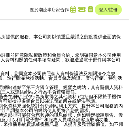
關於潮流串
店家合作
登入/註冊
域名及次級網域名所提供的服務。本公司將以慎重且嚴謹之態度提供全面的保
過註冊並同意隱私權政策和會員合約，您明確同意本公司使用
與個人資料相關的任何事項有疑問，歡迎透過電子郵件與本公司
人資料，您同意本公司依照個人資料保護法及相關法令之規
訊、進行贈品兌換活動、會員登錄及驗證、廣告行銷、特別活
本公司網站連結至第三方獨立管理、經營之網站，其有關個人資料
第三人或連結網站之行為不負連帶責任。
或過去在網站上的行為所取得之其他資料 (包括但不限於手機作
也有可能檢視多個會員以確認問題所在或解決爭議。
識別化資料來強化統計分析網站利用方式、提升本公司服務的內
善並且調整本公司的網站使其更符合您的需求。
並傳送那些可能符合您興趣的訊息給您，例如特定標題廣告、優
意,可以利用電子郵件和服務人員聯絡請客服取消功能。
帳號，來推播系統資訊或提醒訊息，以提升服務體驗價值。如不願