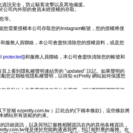
強化資訊安全，防止駭客攻擊以及異地備援。
免於公司內外部的會員未經授權的存取。
訊息等。
用此功能您需要授權本公司存取您的Instagram帳號，您的授權將僅
透過電子郵件和服務人員聯絡，本公司會盡快清除您的授權資料，或是您
。
l protected]
)和服務人員聯絡，本公司會盡快清除您的帳號和
上看到隱私權聲明連結旁的 "updated" 註記。如果聲明的
期檢視隱私權聲明，以得知 ezPretty 網站如何保護您
若您是與他人共享電腦或使用公共電腦，切記要關閉瀏覽器視
依照該資料或電子郵件所指示之方法、說明或功能連結，隨時
ezpretty.com.tw ）訂此合約(下稱本條款)，這些條款將
接受本網站所有規範的約束。
者，將可收到通知型訊息。
約店家的詳細資訊，以及與預訂服務相關資訊在內的其他各種資訊，
etty.com.tw僅是便於您能夠通過我們，預訂相對應的服務。在