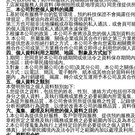
7.店家端服務人員資料 (舉例拍照或是地理資訊) 同意僅提
三、本公司對您個人資料的揭露
1.基於現有服務平台的監管環境，預約科技保證不會揭露任
律規定，而被迫向政府或第三方提供資料。
第三方也可能非法地攔截或存取傳輸的私人通訊，或會員可
的個人識別資料或私人通訊將永遠保密。
2.根據本公司的政策，本公司不會將涉及您的個人識別資料
3. 本公司、所屬集團、關係企業或與其合作行銷之第三方
將提供您表示拒絕行銷之方式，本公司不會向您索取相關費
務合作公司或第三方業務合作公司將立即停止利用您的個人
四、個人資料利用之期間、地區、對象及方式如下
1.期間：您同意於本公司存續期間或依法令之資料保存期間
2.地區：就中華民國領域內。
3.對象：本公司所屬公司(本公司)及其分公司、本公司之關
4.方式：以電話、簡訊、電子郵件、紙本或其他合於當時科
圍內，為行銷建檔、揭露、轉介或交互運用予本公司及其合
五、個人資料之類別
本聲明所指之個人資料類別如下:
1.您提供之資料，包括您的姓名、性別、連絡方式(包括但不
身分之個人資料，及執行職務或業務之必要範圍內所需蒐集
2.為提升服務品質，本公司會依照所提供服務之性質，記錄
分析和網路行為調查，以便於改善本公司的服務品質，資料
六、蒐集、處理及利用您的個人資料之目的
1.本公司為提供良好服務、客戶管理與服務、提供預約服務
章程所定之業務及執行職務或業務之必要範圍內等以及為本
2.本公司僅蒐集為執行上述特定目的所必要提供之個人資料
傳真)，於中華民國境內及法令許可之範圍內加以處理及利用
七、資料安全性