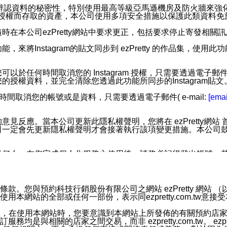
您個人辨認資料的秘密性，特別使用最高等級亞馬遜機房及防火牆來
失及未經授權而存取的資產，本公司使用多項安全措施以保護此類資料
在本公司ezPretty網站中要求更正，包括要求停止寄發相關
步功能，來將Instagram的貼文同步到 ezPretty 的作品集，使
步功能，您可以於任何時間取消您的 Instagram 授權，只需要
授權資料，並完全清除您透過此功能所同步的Instagram貼文
時間取消您的帳號或是資料，只需要透過電子郵件( e-mail:
[emai
應。當本公司更新此隱私權聲明，您將在 ezPretty網站 首頁
定會先更新隱私權聲明才會接著執行該項變更措施。本公司鼓勵您定
任何人。在您完成個人化服務之使用後，請務必記得登出帳號。
區。
並傳送或宣傳本網站各項服務之資料或電子郵件供您參考。您能
預約科技行銷股份有限公司之網站 ezPretty 網站 （以下皆稱 
網站的全部或任何一部份，表示同ezpretty.com.tw意
入本公司/本服務好友，您仍可接收到通知型訊息。
限，以廣告或其他目的的訊息皆不會被傳送。滿足以下三個條件
的資訊均無誤，在使用本網站時，您要意識到本網站上所發佈的有關預
號碼比對相符。
相關的店家之間交易，而非 ezpretty.com.tw。 ezpr
息。