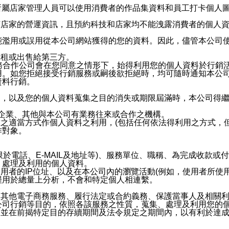
供所屬店家管理人員可以使用消費者的作品集資料和員工打卡個人圖像
何店家的營運資訊，且預約科技和店家均不能洩露消費者的個人
能濫用或誤用從本公司網站獲得的您的資料。因此，儘管本公司
出租或出售給第三方。
業務合作公司會在您同意之情形下，始得利用您的個人資料於行銷
用。如您拒絕接受行銷服務或嗣後欲拒絕時，均可隨時通知本公
資料行銷。
內，以及您的個人資料蒐集之目的消失或期限屆滿時，本公司得
係企業、其他與本公司有業務往來或合作之機構。
技之適當方式作個人資料之利用，(包括任何依法得利用之方式，
作對象。
限於電話、E-MAIL及地址等)、服務單位、職稱、為完成收款
、處理及利用的個人資料。
使用者的IP位址、以及在本公司內的瀏覽活動(例如，使用者所使
僅用於總量上分析，不會和特定個人相連繫。
及其他電子商務服務、履行法定或合約義務、保護當事人及相關
公司行銷等目的，依照各該服務之性質，蒐集、處理及利用您的
，並在前揭特定目的存續期間及法令規定之期間內，以有利於達成
。