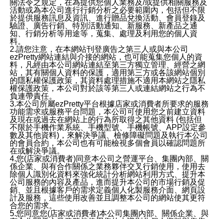
關法令之規定，在為提供您個人業務及/或提供相關服務及
活動或為本公司進行行銷分析之必要範圍內，包括但不限
於提供服務訊息及資訊、進行贈品兌換活動、會員登錄及
驗證、廣告行銷、特別活動通知、新服務、新產品之通
知、行銷分析等用途等，蒐集、處理及利用您的個人資
料。
2.請您注意，在本網站刊登廣告之第三人或與本公司
ezPretty網站連結與介接的網站，也可能蒐集您個人的資
料，凡經由本公司網站連結至第三方獨立管理、經營之網
站，其有關個人資料的保護，適用第三方或各該網站個別
的隱私權保護政策，其資料處理措施不適用本網站之隱私
權保護政策，本公司對於該等第三人或連結網站之行為不
負連帶責任。
3.本公司所屬ezPretty平台根據店家或消費者所要求的服務
功能需求或服務平台問題，本公司可使用您之前建立資料
及現在或過去在網站上的行為所取得之其他資料 (包括但
不限於手機作業系統、手機型號、手機帳號、APP設定參
數及其他資料)，來解決爭議、檢修障礙問題及執行本公司
的會員合約，本公司也有可能檢視多個會員以確認問題所
在或解決爭議。
4.您(店家或消費者)同意本公司之營運平台、集團內部、關
係企業、與有合作關係之業務夥伴交叉行銷使用，使用去
除個人識別化資料來強化統計分析網站利用方式、提升本
公司服務的內容及產品，進而提升本公司的市場行銷及促
銷、並且根據客戶的需求定義個人化製服務介面、網頁設
計及服務，這些使用改善並且調整本公司的網站使其更符
合您的需求。
5.您同意您(店家或消費者)本公司集團內部、關係企業、與