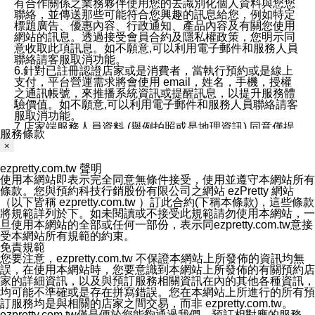
有合作關係之業務夥伴使用您的去識別化個人資料與您您
聯絡，並傳送那些可能符合您興趣的訊息給您，例如特定
標題廣告、優惠內容、行政通知、產品內容及有關您使用
網站的訊息。透過接受會員合約及隱私權政策，您明示同
意收取此項訊息。如不願意,可以利用電子郵件和服務人員
聯絡請客服取消功能。
6.針對已註冊認證店家或是消費者，當執行預約或是線上
支付，平台營運需求將會使用 email，姓名，手機，授權
之通訊帳號，來推播系統資訊或提醒訊息，以提升服務體
驗價值。如不願意,可以利用電子郵件和服務人員聯絡請客
服取消功能。
7.店家端服務人員資料 (舉例拍照或是地理資訊) 同意僅提
服務條款
供所屬店家管理人員可以使用消費者的作品集資料和員工
×
打卡個人圖像行為。本公司及ezPretty平台不會做任何使
用。
ezpretty.com.tw 聲明
三、本公司對您個人資料的揭露
使用本網站即表示完全同意無條件接受，使用並遵守本網站所有
1.基於現有服務平台的監管環境，預約科技保證不會揭露
條款。您與預約科技行銷股份有限公司之網站 ezPretty 網站
任何店家的營運資訊，且預約科技和店家均不能洩露消費
（以下皆稱 ezpretty.com.tw ）訂此合約(下稱本條款)，這些條款
者的個人資料。然而，在某些情況下，本公司可能會因受
將規範詳列於下。如未閱讀或不接受此規範請勿使用本網站，一
政府要求或法律規定，而被迫向政府或第三方提供資料。
旦使用本網站的全部或任何一部份，表示同ezpretty.com.tw意接
第三方也可能非法地攔截或存取傳輸的私人通訊，或會員
受本網站所有規範的約束。
可能濫用或誤用從本公司網站獲得的您的資料。因此，儘
免責規範
管本公司使用企業標準的保護措施來保護您的隱私，本公
您要注意，ezpretty.com.tw 不保證本網站上所發佈的資訊均無
司並未承諾您的個人識別資料或私人通訊將永遠保密。
誤，在使用本網站時，您要意識到本網站上所發佈的有關預約店
2.根據本公司的政策，本公司不會將涉及您的個人識別資
家的詳細資訊，以及與預訂服務相關資訊在內的其他各種資訊，
料出租或出售給第三方。
均可能不準確或是存在拼寫錯誤。您在本網站上所進行的所有預
3. 本公司、所屬集團、關係企業或與其合作行銷之第三方
訂服務均是與相關的店家之間交易，而非 ezpretty.com.tw。
業務合作公司會在您同意之情形下，始得利用您的個人資
ezpretty.com.tw僅是便於您能夠通過我們，預訂相對應的服務。