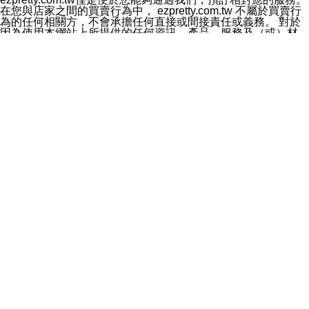
料於行銷活動資訊、商品訊息或新服務等相關行銷，且於
在您與店家之間的買賣行為中， ezpretty.com.tw 不屬於買賣行
首次行銷時，將提供您表示拒絕行銷之方式，本公司不會
為的任何相關方，不會承擔任何直接或間接責任或義務。 對於
向您索取相關費用。如您拒絕接受行銷服務或嗣後欲拒絕
因為使用本網站上所提供的任何資訊、產品、服務及（或）材
時，均可隨時通知本公司，本公司、所屬集團、關係企業
料，而產生或導致的任何損失或損害，ezpretty.com.tw 及其管
或與其合作行銷之第三方業務合作公司或第三方業務合作
理人員、員工或代表人均對此不承擔任何責任。 儘管
公司將立即停止利用您的個人資料行銷。
ezpretty.com.tw 已經盡了適當努力確保本網站上所列的服務符
四、個人資料利用之期間、地區、對象及方式如下
合合理的標準，仍不得將本網站內所列出的任何服務視為
1.期間：您同意於本公司存續期間或依法令之資料保存期
ezpretty.com.tw 推薦的服務，或是認為其代表該服務將會適用
間內，以及您的個人資料蒐集之目的消失或期限屆滿時，
於該用戶。如果該服務不適用於您，ezpretty.com.tw 將對此不
本公司得繼續保存、處理或利用您的個人資料。
承擔任何責任。
2.地區：就中華民國領域內。
網站使用者的守法義務及承諾
3.對象：本公司所屬公司(本公司)及其分公司、本公司之關
本條款構成您與 ezPretty 間之有效契約。 本條款中如有一部無
係企業、其他與本公司有業務往來或合作之機構。
效時，不影響其他條款之效力。 本條款如有未盡之處，雙方均
4.方式：以電話、簡訊、電子郵件、紙本或其他合於當時
應依誠實信用、平等互惠原則，共商解決之道。
科技之適當方式作個人資料之利用，(包括任何依法得利用
年齡和責任
之方式，但不限於使用於本網站或與外部合作之行銷)並於
你向 ezpretty.com.tw您確認您已經達到使用本網站的合法年
法令容許之範圍內，為行銷建檔、揭露、轉介或交互運用
齡。可以針對您在使用本網站時產生的任何責任，形成有約束力
予本公司及其合作對象。
的法律責任。您理解使用本網站時及他人使用您的登錄資訊使用
五、個人資料之類別
本網站時所產生的交易責任。
本聲明所指之個人資料類別如下:
網站連結
1.您提供之資料，包括您的姓名、性別、連絡方式(包括但
本網站可能包含有通往ezpretty.com.tw以外的其他方所運營網站
不限於電話、E-MAIL及地址等)、服務單位、職稱、為完
的超連結。此類超連結僅提供用於參考。此類網站不是由
成收款或付款所需之資料、IＰ位址、及其他得以直接或間
ezpretty.com.tw 控制，我們對其內容不承擔任何責任。在本網
接識別使用者身分之個人資料，及執行職務或業務之必要
站上加入通往此類網站的超連結，並非暗示我們贊同此類網站上
範圍內所需蒐集、處理及利用的個人資料。
的材料或是與其經營人之間存在任何聯繫。
2.為提升服務品質，本公司會依照所提供服務之性質，記
智慧財產權聲明
錄使用者的IP位址、以及在本公司內的瀏覽活動(例如，使
本網站上的所有資訊、內容、圖片、文字、聲音、圖像22、按
用者所使用的軟硬體、所點選的網頁)等資料，但是這些資
鈕、商標、服務標章及商品名稱均受中華民國國家法律及國際條