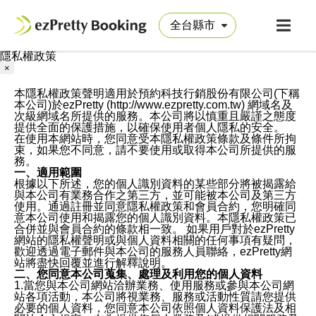
隱私權政策
×
本隱私權政策聲明適用於預約科技行銷股份有限公司(下稱
本公司)於ezPretty (http://www.ezpretty.com.tw) 網域名及
次級網域名所提供的服務。本公司將以慎重且嚴謹之態度
提供全面的保護措施，以確保使用者個人隱私的安全。
在使用本網站時，您同意受本隱私權政策條款及條件所拘
束，如果您不同意，請不要使用或取得本公司所提供的服
務。
一、適用範圍
根據以下所述，您的個人識別資料的某些部分將被揭露給
與本公司有業務合作之第三方，並可能被本公司及第三方
使用。通過註冊並同意隱私權政策和會員合約，您明確同
意本公司使用和揭露您的個人識別資料。本隱私權政策已
合併並與會員合約的條款相一致。 如果用戶對於ezPretty
網站的隱私權聲明或與個人資料相關的任何事項有疑問，
歡迎透過電子郵件與本公司的服務人員聯絡，ezPretty網
站將盡快回覆並進行解釋說明。
二、您同意本公司蒐集、處理及利用您的個人資料
1.當您與本公司網站洽辦業務、使用服務或參與本公司網
站各項活動，本公司將視業務、服務或活動性質請您提供
必要的個人資料，您同意本公司依照個人資料保護法及相