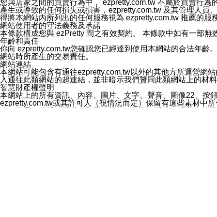
您與店家之間的買賣行為中， ezpretty.com.tw 不
3.LINE 帳號未封鎖傳送訊息之 LINE 官方帳號。
產生或導致的任何損失或損害，ezpretty.com.tw 及其管理
欲變更通知型訊息的設定，操作如下：
得將本網站內所列出的任何服務視為 ezpretty.com.tw 推
1.點選「主頁」＞「設定」
網站使用者的守法義務及承諾
2.點選「隱私設定」
本條款構成您與 ezPretty 間之有效契約。 本條款中如
3.點選「提供使用資料」
年齡和責任
4.點選「LINE通知型訊息」
你向 ezpretty.com.tw您確認您已經達到使用本網站
5.開關「接收LINE通知型訊息」
網站時所產生的交易責任。
❗️關閉「接收通知型訊息」後，將不會接收到來自任何企業
網站連結
本網站可能包含有通往ezpretty.com.tw以外的其他方所運營
入通往此類網站的超連結，並非暗示我們贊同此類網站上的材料
智慧財產權聲明
本網站上的所有資訊、內容、圖片、文字、聲音、圖像22、按
ezpretty.com.tw或其許可人（視情況而定）保留有
改、拷貝、傳播、發送、顯示、執行、複製、發佈、模仿、轉發
法或其他智慧財產權或 ezpretty.com.tw、其許可人
賠償
您同意因您使用本網站，而導致 ezpretty.com.tw、
您承擔賠償並保證 ezpretty.com.tw、其分公司、所屬機
免責聲明
您對本網站的所有使用均由您自擔風險。 因下載使用、參考或
己承擔全部責任。您同意 ezpretty.com.tw 及向ezpr
全部的索賠權利，無論是基於合約、侵權行為或其他依據。 ezpr
那些可損害或影響本網站管理、安全性、公正性和完整性，或是損害或
漏、中斷、刪除、缺陷、延遲或任何事件或事故，ezpretty.
其中包括但不僅限於有關本網站上服務、資訊及（或）聲明的保證或承
時間內對任一條款或多條條款的強制實施，不得將此視為放棄這
法律效應。 ezpretty.com.tw有權隨時變更本使用條