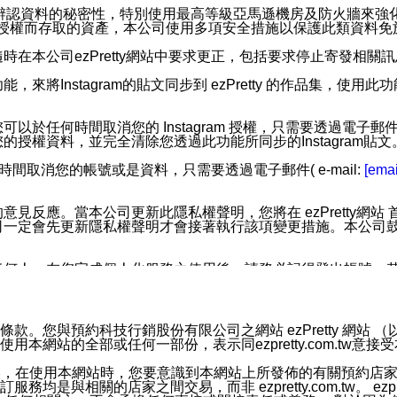
您個人辨認資料的秘密性，特別使用最高等級亞馬遜機房及防火牆來
失及未經授權而存取的資產，本公司使用多項安全措施以保護此類資料
在本公司ezPretty網站中要求更正，包括要求停止寄發相關
步功能，來將Instagram的貼文同步到 ezPretty 的作品集，使
步功能，您可以於任何時間取消您的 Instagram 授權，只需要
授權資料，並完全清除您透過此功能所同步的Instagram貼文
時間取消您的帳號或是資料，只需要透過電子郵件( e-mail:
[emai
應。當本公司更新此隱私權聲明，您將在 ezPretty網站 首頁
定會先更新隱私權聲明才會接著執行該項變更措施。本公司鼓勵您定
任何人。在您完成個人化服務之使用後，請務必記得登出帳號。
區。
並傳送或宣傳本網站各項服務之資料或電子郵件供您參考。您能
預約科技行銷股份有限公司之網站 ezPretty 網站 （以下皆稱 
網站的全部或任何一部份，表示同ezpretty.com.tw意
入本公司/本服務好友，您仍可接收到通知型訊息。
限，以廣告或其他目的的訊息皆不會被傳送。滿足以下三個條件
的資訊均無誤，在使用本網站時，您要意識到本網站上所發佈的有關預
號碼比對相符。
相關的店家之間交易，而非 ezpretty.com.tw。 ezpr
息。