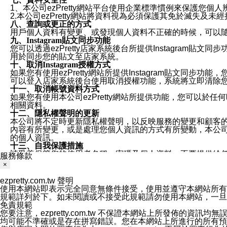
1、本公司ezPretty網站平台使用企業標準慣例來保護
2.本公司ezPretty網站將資料視為必須保護其免於滅
八、查詢或更正的方式
用戶個人資料有變更、或發現個人資料不正確的時候，可以隨時
九、Instagram貼文同步功能
您可以透過ezPretty店家系統後台所提供Instagram貼文同
用於同步您的貼文至店家系統。
十、取消Instagram授權方式
如果您有使用ezPretty網站所提供Instagram貼文同
可以登入店家系統後台使用取消授權功能，系統將立即清除您的
十一、取消帳號資料方式
如果您有使用本公司ezPretty網站所提供功能，您可以於任何
相關資料。
十二、隱私權聲明的更新
本公司將不定時更新隱私權聲明，以反映服務的變更和顧客的意見反
內容有所變更，或是處理您個人資訊的方式有所變動，本公司一
的個人資訊。
十三、自我保護措施
請妥善保管您的使用者名稱、密碼及個人資料，不要提供給
服務條款
窗，以防止他人讀取您的個人資料、信件或進入所機關管理
×
十四、傳送宣傳本站資訊或電子郵件之政策
您同意本公司網站，透過您所提供的郵件地址與您取得聯絡
ezpretty.com.tw 聲明
停止接收這些資料或電子郵件。
使用本網站即表示完全同意無條件接受，使用並遵守本網站所有條款。您與
十五、訊息通知
規範詳列於下。如未閱讀或不接受此規範請勿使用本網站，一旦使用本
本公司/本服務將以通知型訊息傳送重要訊息給您。即使未加
免責規範
本公司/本服務傳送之通知型訊息以對您有效且重要的訊息為
您要注意，ezpretty.com.tw 不保證本網站上所發佈
1.LINE 帳號設定的電話號碼與本公司/本服務所傳來的電話
均可能不準確或是存在拼寫錯誤。您在本網站上所進行的所有預訂服務均是與
2.該 LINE 帳號已在 LINE APP 設定中，同意接收通知型訊