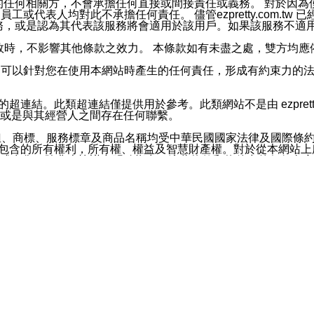
屬於買賣行為的任何相關方，不會承擔任何直接或間接責任或義務。 
人員、員工或代表人均對此不承擔任何責任。 儘管ezpretty.co
薦的服務，或是認為其代表該服務將會適用於該用戶。如果該服務不適用於您，
有一部無效時，不影響其他條款之效力。 本條款如有未盡之處，雙方
的合法年齡。可以針對您在使用本網站時產生的任何責任，形成有約束
官方帳號或認證官方帳號的通知型訊息。
網站的超連結。此類超連結僅提供用於參考。此類網站不是由 ezpret
或是與其經營人之間存在任何聯繫。
鈕、商標、服務標章及商品名稱均受中華民國國家法律及國際條
這些素材中所包含的所有權利，所有權、權益及智慧財產權。對於從本
或出售。除非本協議中明確指出，這些條款和條件中的任何內容
或任何協力廠商的業主權益中規定的任何權利的推斷結果。 如有任何人
其分公司、所屬機構、管理人員、代理人及其他合作夥伴和員工遭受的
構、管理人員、代理人及其他合作夥伴和員工不受損失。
依賴本網站上所提供的資訊、產品、服務或素材或通過使用本網
etty.com.tw提供電信及網路服務的提供商不會因您使用或不能使
etty.com.tw 不聲明、保證或承諾本網站或支持該網站的
影響本網站任何部分正常運行，且超出ezpretty.com.t
com.tw 不承擔任何責任。 在適用法律許可的最大範圍內，所
諾，其中包括但不僅限於其精確性、完整性或適銷性、品質或適用於特
些條款或是這些條款相關的權利。這些條款中使用的標題僅為了
款之內容及本網站上內容而不另行通知，同時，不對您、其他任何用戶