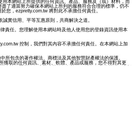
對於因為使用本網站上所提供的任何資訊、產品、服務及（或）材料，而
m.tw 已經盡了適當努力確保本網站上所列的服務符合合理的標準，仍不
ezpretty.com.tw 將對此不承擔任何責任。
均應依誠實信用、平等互惠原則，共商解決之道。
力的法律責任。您理解使用本網站時及他人使用您的登錄資訊使用本
ty.com.tw 控制，我們對其內容不承擔任何責任。在本網站上加
約中所包含的著作權法、商標法及其他智慧財產權法的保護。
網站上所獲取的任何資訊、素材、軟體、產品或服務，您不得對其更
不應被解釋為任何暗示或其他任何許可，或任何著作權法、商標
違反此規定，我們將追究其法律責任。
任何損失、責任及協力廠商的任何索賠或要求（包括律師費），將由
站而獲取到的資訊，而導致您遭受的任何風險或損失，將由您自
用本網站而造成的任何損失負責，同時，您會在此放棄有關此損失的所有及
伺服器不會發生缺陷，其中包括但不僅限於病毒或其他有害元素。對於
w 控制範圍的任何病毒感染、BUG、篡改、技術故障、錯誤、遺
有明示、暗示或法定及其他聲明、保證和條款均予以最大限度的排除，
定目的等。 ezpretty.com.tw 不能持續或在某階段
方便目的，其不應影響這些條款的範圍或意義，或是產生其他的
或任何協力廠商承擔任何責任。 在每次訪問網站時，您應檢查一下這