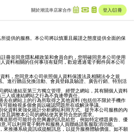
關於潮流串
店家合作
登入/註冊
域名及次級網域名所提供的服務。本公司將以慎重且嚴謹之態度提供全面的保
過註冊並同意隱私權政策和會員合約，您明確同意本公司使用
與個人資料相關的任何事項有疑問，歡迎透過電子郵件與本公司
人資料，您同意本公司依照個人資料保護法及相關法令之規
訊、進行贈品兌換活動、會員登錄及驗證、廣告行銷、特別活
本公司網站連結至第三方獨立管理、經營之網站，其有關個人資料
第三人或連結網站之行為不負連帶責任。
或過去在網站上的行為所取得之其他資料 (包括但不限於手機作
也有可能檢視多個會員以確認問題所在或解決爭議。
識別化資料來強化統計分析網站利用方式、提升本公司服務的內
善並且調整本公司的網站使其更符合您的需求。
並傳送那些可能符合您興趣的訊息給您，例如特定標題廣告、優
意,可以利用電子郵件和服務人員聯絡請客服取消功能。
帳號，來推播系統資訊或提醒訊息，以提升服務體驗價值。如不願