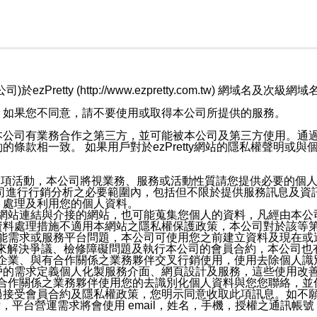
retty (http://www.ezpretty.com.tw) 網
，如果您不同意，請不要使用或取得本公司所提供的服務。
本公司有業務合作之第三方，並可能被本公司及第三方使用。通
條款相一致。 如果用戶對於ezPretty網站的隱私權聲明或
各項活動，本公司將視業務、服務或活動性質請您提供必要的個
公司進行行銷分析之必要範圍內，包括但不限於提供服務訊息及資
、處理及利用您的個人資料。
etty網站連結與介接的網站，也可能蒐集您個人的資料，凡經由
資料處理措施不適用本網站之隱私權保護政策，本公司對於該等
服務功能需求或服務平台問題，本公司可使用您之前建立資料及現在
，來解決爭議、檢修障礙問題及執行本公司的會員合約，本公司
關係企業、與有合作關係之業務夥伴交叉行銷使用，使用去除個人
戶的需求定義個人化製服務介面、網頁設計及服務，這些使用改
與有合作關係之業務夥伴使用您的去識別化個人資料與您您聯絡，
接受會員合約及隱私權政策，您明示同意收取此項訊息。如不願
，平台營運需求將會使用 email，姓名，手機，授權之通訊