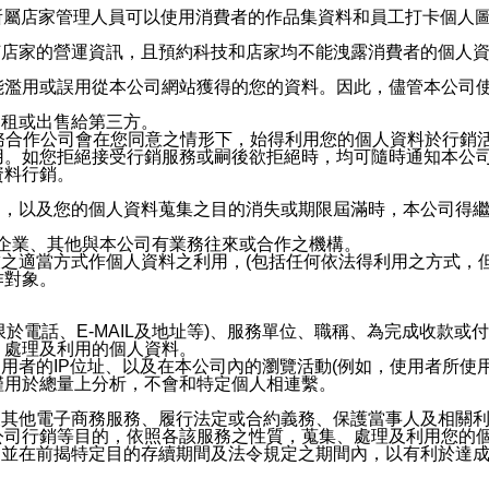
供所屬店家管理人員可以使用消費者的作品集資料和員工打卡個人圖像
何店家的營運資訊，且預約科技和店家均不能洩露消費者的個人
能濫用或誤用從本公司網站獲得的您的資料。因此，儘管本公司
出租或出售給第三方。
業務合作公司會在您同意之情形下，始得利用您的個人資料於行銷
用。如您拒絕接受行銷服務或嗣後欲拒絕時，均可隨時通知本公
資料行銷。
內，以及您的個人資料蒐集之目的消失或期限屆滿時，本公司得
係企業、其他與本公司有業務往來或合作之機構。
技之適當方式作個人資料之利用，(包括任何依法得利用之方式，
作對象。
限於電話、E-MAIL及地址等)、服務單位、職稱、為完成收款
、處理及利用的個人資料。
使用者的IP位址、以及在本公司內的瀏覽活動(例如，使用者所使
僅用於總量上分析，不會和特定個人相連繫。
及其他電子商務服務、履行法定或合約義務、保護當事人及相關
公司行銷等目的，依照各該服務之性質，蒐集、處理及利用您的
，並在前揭特定目的存續期間及法令規定之期間內，以有利於達成
。