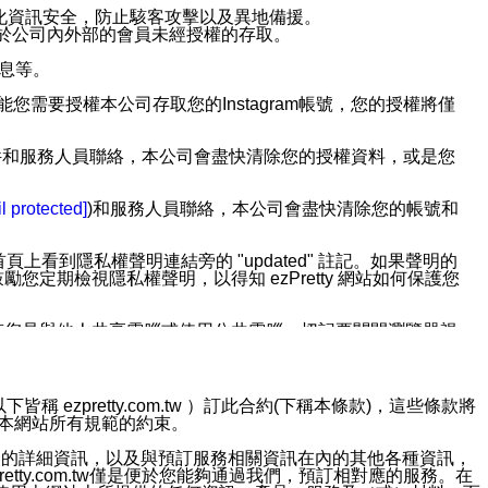
強化資訊安全，防止駭客攻擊以及異地備援。
免於公司內外部的會員未經授權的存取。
訊息等。
用此功能您需要授權本公司存取您的Instagram帳號，您的授權將僅
透過電子郵件和服務人員聯絡，本公司會盡快清除您的授權資料，或是您
。
l protected]
)和服務人員聯絡，本公司會盡快清除您的帳號和
上看到隱私權聲明連結旁的 "updated" 註記。如果聲明的
期檢視隱私權聲明，以得知 ezPretty 網站如何保護您
若您是與他人共享電腦或使用公共電腦，切記要關閉瀏覽器視
依照該資料或電子郵件所指示之方法、說明或功能連結，隨時
ezpretty.com.tw ）訂此合約(下稱本條款)，這些條款將
接受本網站所有規範的約束。
者，將可收到通知型訊息。
約店家的詳細資訊，以及與預訂服務相關資訊在內的其他各種資訊，
etty.com.tw僅是便於您能夠通過我們，預訂相對應的服務。在