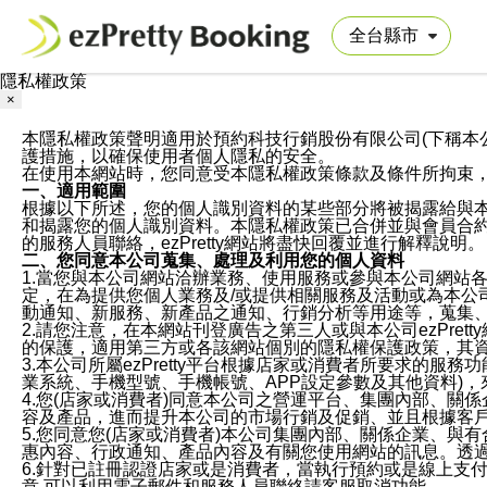
隱私權政策
×
本隱私權政策聲明適用於預約科技行銷股份有限公司(下稱本公司)於ezP
護措施，以確保使用者個人隱私的安全。
在使用本網站時，您同意受本隱私權政策條款及條件所拘束
一、適用範圍
根據以下所述，您的個人識別資料的某些部分將被揭露給與
和揭露您的個人識別資料。本隱私權政策已合併並與會員合約的
的服務人員聯絡，ezPretty網站將盡快回覆並進行解釋說明。
二、您同意本公司蒐集、處理及利用您的個人資料
1.當您與本公司網站洽辦業務、使用服務或參與本公司網站
定，在為提供您個人業務及/或提供相關服務及活動或為本
動通知、新服務、新產品之通知、行銷分析等用途等，蒐集
2.請您注意，在本網站刊登廣告之第三人或與本公司ezPr
的保護，適用第三方或各該網站個別的隱私權保護政策，其
3.本公司所屬ezPretty平台根據店家或消費者所要求的
業系統、手機型號、手機帳號、APP設定參數及其他資料)
4.您(店家或消費者)同意本公司之營運平台、集團內部、
容及產品，進而提升本公司的市場行銷及促銷、並且根據客
5.您同意您(店家或消費者)本公司集團內部、關係企業、
惠內容、行政通知、產品內容及有關您使用網站的訊息。透過
6.針對已註冊認證店家或是消費者，當執行預約或是線上支付
意,可以利用電子郵件和服務人員聯絡請客服取消功能。