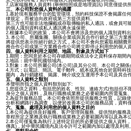
7.店家端服務人員資料 (舉例拍照或是地理資訊) 同意僅提
三、本公司對您個人資料的揭露
1.基於現有服務平台的監管環境，預約科技保證不會揭露任
律規定，而被迫向政府或第三方提供資料。
第三方也可能非法地攔截或存取傳輸的私人通訊，或會員可
的個人識別資料或私人通訊將永遠保密。
2.根據本公司的政策，本公司不會將涉及您的個人識別資料
3. 本公司、所屬集團、關係企業或與其合作行銷之第三方
將提供您表示拒絕行銷之方式，本公司不會向您索取相關費
務合作公司或第三方業務合作公司將立即停止利用您的個人
四、個人資料利用之期間、地區、對象及方式如下
1.期間：您同意於本公司存續期間或依法令之資料保存期間
2.地區：就中華民國領域內。
3.對象：本公司所屬公司(本公司)及其分公司、本公司之關
4.方式：以電話、簡訊、電子郵件、紙本或其他合於當時科
圍內，為行銷建檔、揭露、轉介或交互運用予本公司及其合
五、個人資料之類別
本聲明所指之個人資料類別如下:
1.您提供之資料，包括您的姓名、性別、連絡方式(包括但不
身分之個人資料，及執行職務或業務之必要範圍內所需蒐集
2.為提升服務品質，本公司會依照所提供服務之性質，記錄
分析和網路行為調查，以便於改善本公司的服務品質，資料
六、蒐集、處理及利用您的個人資料之目的
1.本公司為提供良好服務、客戶管理與服務、提供預約服務
章程所定之業務及執行職務或業務之必要範圍內等以及為本
2.本公司僅蒐集為執行上述特定目的所必要提供之個人資料
傳真)，於中華民國境內及法令許可之範圍內加以處理及利用
七、資料安全性