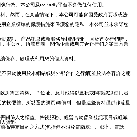
行為。本公司及ezPretty平台不會做任何使用。
資料。然而，在某些情況下，本公司可能會因受政府要求或法
使用企業標準的保護措施來保護您的隱私，本公司並未承諾您
活動資訊、商品訊息或新服務等相關行銷，且於首次行銷時，
司，本公司、所屬集團、關係企業或與其合作行銷之第三方業
繼續保存、處理或利用您的個人資料。
但不限於使用於本網站或與外部合作之行銷)並於法令容許之範
或付款所需之資料、IＰ位址、及其他得以直接或間接識別使用者
用的軟硬體、所點選的網頁)等資料，但是這些資料僅供作流量
利害關係人之權益、售後服務、經營合於營業登記項目或組織
個人資料。
前揭特定目的之方式(包括但不限於電腦處理、郵寄、電話、