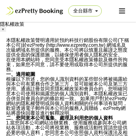
隱私權政策
×
本隱私權政策聲明適用於預約科技行銷股份有限公司(下稱
本公司)於ezPretty (http://www.ezpretty.com.tw) 網域名及
次級網域名所提供的服務。本公司將以慎重且嚴謹之態度
提供全面的保護措施，以確保使用者個人隱私的安全。
在使用本網站時，您同意受本隱私權政策條款及條件所拘
束，如果您不同意，請不要使用或取得本公司所提供的服
務。
一、適用範圍
根據以下所述，您的個人識別資料的某些部分將被揭露給
與本公司有業務合作之第三方，並可能被本公司及第三方
使用。通過註冊並同意隱私權政策和會員合約，您明確同
意本公司使用和揭露您的個人識別資料。本隱私權政策已
合併並與會員合約的條款相一致。 如果用戶對於ezPretty
網站的隱私權聲明或與個人資料相關的任何事項有疑問，
歡迎透過電子郵件與本公司的服務人員聯絡，ezPretty網
站將盡快回覆並進行解釋說明。
二、您同意本公司蒐集、處理及利用您的個人資料
1.當您與本公司網站洽辦業務、使用服務或參與本公司網
站各項活動，本公司將視業務、服務或活動性質請您提供
必要的個人資料，您同意本公司依照個人資料保護法及相