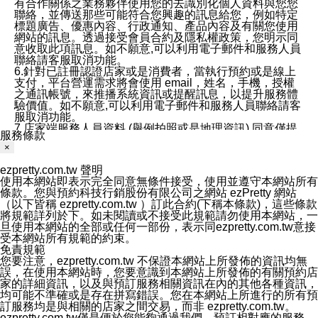
有合作關係之業務夥伴使用您的去識別化個人資料與您您
聯絡，並傳送那些可能符合您興趣的訊息給您，例如特定
標題廣告、優惠內容、行政通知、產品內容及有關您使用
網站的訊息。透過接受會員合約及隱私權政策，您明示同
意收取此項訊息。如不願意,可以利用電子郵件和服務人員
聯絡請客服取消功能。
6.針對已註冊認證店家或是消費者，當執行預約或是線上
支付，平台營運需求將會使用 email，姓名，手機，授權
之通訊帳號，來推播系統資訊或提醒訊息，以提升服務體
驗價值。如不願意,可以利用電子郵件和服務人員聯絡請客
服取消功能。
7.店家端服務人員資料 (舉例拍照或是地理資訊) 同意僅提
服務條款
供所屬店家管理人員可以使用消費者的作品集資料和員工
×
打卡個人圖像行為。本公司及ezPretty平台不會做任何使
用。
ezpretty.com.tw 聲明
三、本公司對您個人資料的揭露
使用本網站即表示完全同意無條件接受，使用並遵守本網站所有
1.基於現有服務平台的監管環境，預約科技保證不會揭露
條款。您與預約科技行銷股份有限公司之網站 ezPretty 網站
任何店家的營運資訊，且預約科技和店家均不能洩露消費
（以下皆稱 ezpretty.com.tw ）訂此合約(下稱本條款)，這些條款
者的個人資料。然而，在某些情況下，本公司可能會因受
將規範詳列於下。如未閱讀或不接受此規範請勿使用本網站，一
政府要求或法律規定，而被迫向政府或第三方提供資料。
旦使用本網站的全部或任何一部份，表示同ezpretty.com.tw意接
第三方也可能非法地攔截或存取傳輸的私人通訊，或會員
受本網站所有規範的約束。
可能濫用或誤用從本公司網站獲得的您的資料。因此，儘
免責規範
管本公司使用企業標準的保護措施來保護您的隱私，本公
您要注意，ezpretty.com.tw 不保證本網站上所發佈的資訊均無
司並未承諾您的個人識別資料或私人通訊將永遠保密。
誤，在使用本網站時，您要意識到本網站上所發佈的有關預約店
2.根據本公司的政策，本公司不會將涉及您的個人識別資
家的詳細資訊，以及與預訂服務相關資訊在內的其他各種資訊，
料出租或出售給第三方。
均可能不準確或是存在拼寫錯誤。您在本網站上所進行的所有預
3. 本公司、所屬集團、關係企業或與其合作行銷之第三方
訂服務均是與相關的店家之間交易，而非 ezpretty.com.tw。
業務合作公司會在您同意之情形下，始得利用您的個人資
ezpretty.com.tw僅是便於您能夠通過我們，預訂相對應的服務。