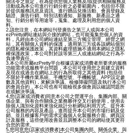
關法令之規定，在為提供您個人業務及/或提供相關服務及
活動或為本公司進行行銷分析之必要範圍內，包括但不限
於提供服務訊息及資訊、進行贈品兌換活動、會員登錄及
驗證、廣告行銷、特別活動通知、新服務、新產品之通
知、行銷分析等用途等，蒐集、處理及利用您的個人資
料。
2.請您注意，在本網站刊登廣告之第三人或與本公司
ezPretty網站連結與介接的網站，也可能蒐集您個人的資
料，凡經由本公司網站連結至第三方獨立管理、經營之網
站，其有關個人資料的保護，適用第三方或各該網站個別
的隱私權保護政策，其資料處理措施不適用本網站之隱私
權保護政策，本公司對於該等第三人或連結網站之行為不
負連帶責任。
3.本公司所屬ezPretty平台根據店家或消費者所要求的服務
功能需求或服務平台問題，本公司可使用您之前建立資料
及現在或過去在網站上的行為所取得之其他資料 (包括但
不限於手機作業系統、手機型號、手機帳號、APP設定參
數及其他資料)，來解決爭議、檢修障礙問題及執行本公司
的會員合約，本公司也有可能檢視多個會員以確認問題所
在或解決爭議。
4.您(店家或消費者)同意本公司之營運平台、集團內部、關
係企業、與有合作關係之業務夥伴交叉行銷使用，使用去
除個人識別化資料來強化統計分析網站利用方式、提升本
公司服務的內容及產品，進而提升本公司的市場行銷及促
銷、並且根據客戶的需求定義個人化製服務介面、網頁設
計及服務，這些使用改善並且調整本公司的網站使其更符
合您的需求。
5.您同意您(店家或消費者)本公司集團內部、關係企業、與