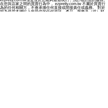
料於行銷活動資訊、商品訊息或新服務等相關行銷，且於
在您與店家之間的買賣行為中， ezpretty.com.tw 不屬於買賣行
首次行銷時，將提供您表示拒絕行銷之方式，本公司不會
為的任何相關方，不會承擔任何直接或間接責任或義務。 對於
向您索取相關費用。如您拒絕接受行銷服務或嗣後欲拒絕
因為使用本網站上所提供的任何資訊、產品、服務及（或）材
時，均可隨時通知本公司，本公司、所屬集團、關係企業
料，而產生或導致的任何損失或損害，ezpretty.com.tw 及其管
或與其合作行銷之第三方業務合作公司或第三方業務合作
理人員、員工或代表人均對此不承擔任何責任。 儘管
公司將立即停止利用您的個人資料行銷。
ezpretty.com.tw 已經盡了適當努力確保本網站上所列的服務符
四、個人資料利用之期間、地區、對象及方式如下
合合理的標準，仍不得將本網站內所列出的任何服務視為
1.期間：您同意於本公司存續期間或依法令之資料保存期
ezpretty.com.tw 推薦的服務，或是認為其代表該服務將會適用
間內，以及您的個人資料蒐集之目的消失或期限屆滿時，
於該用戶。如果該服務不適用於您，ezpretty.com.tw 將對此不
本公司得繼續保存、處理或利用您的個人資料。
承擔任何責任。
2.地區：就中華民國領域內。
網站使用者的守法義務及承諾
3.對象：本公司所屬公司(本公司)及其分公司、本公司之關
本條款構成您與 ezPretty 間之有效契約。 本條款中如有一部無
係企業、其他與本公司有業務往來或合作之機構。
效時，不影響其他條款之效力。 本條款如有未盡之處，雙方均
4.方式：以電話、簡訊、電子郵件、紙本或其他合於當時
應依誠實信用、平等互惠原則，共商解決之道。
科技之適當方式作個人資料之利用，(包括任何依法得利用
年齡和責任
之方式，但不限於使用於本網站或與外部合作之行銷)並於
你向 ezpretty.com.tw您確認您已經達到使用本網站的合法年
法令容許之範圍內，為行銷建檔、揭露、轉介或交互運用
齡。可以針對您在使用本網站時產生的任何責任，形成有約束力
予本公司及其合作對象。
的法律責任。您理解使用本網站時及他人使用您的登錄資訊使用
五、個人資料之類別
本網站時所產生的交易責任。
本聲明所指之個人資料類別如下:
網站連結
1.您提供之資料，包括您的姓名、性別、連絡方式(包括但
本網站可能包含有通往ezpretty.com.tw以外的其他方所運營網站
不限於電話、E-MAIL及地址等)、服務單位、職稱、為完
的超連結。此類超連結僅提供用於參考。此類網站不是由
成收款或付款所需之資料、IＰ位址、及其他得以直接或間
ezpretty.com.tw 控制，我們對其內容不承擔任何責任。在本網
接識別使用者身分之個人資料，及執行職務或業務之必要
站上加入通往此類網站的超連結，並非暗示我們贊同此類網站上
範圍內所需蒐集、處理及利用的個人資料。
的材料或是與其經營人之間存在任何聯繫。
2.為提升服務品質，本公司會依照所提供服務之性質，記
智慧財產權聲明
錄使用者的IP位址、以及在本公司內的瀏覽活動(例如，使
本網站上的所有資訊、內容、圖片、文字、聲音、圖像22、按
用者所使用的軟硬體、所點選的網頁)等資料，但是這些資
鈕、商標、服務標章及商品名稱均受中華民國國家法律及國際條