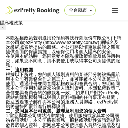
隱私權政策
×
本隱私權政策聲明適用於預約科技行銷股份有限公司(下稱
本公司)於ezPretty (http://www.ezpretty.com.tw) 網域名及
次級網域名所提供的服務。本公司將以慎重且嚴謹之態度
提供全面的保護措施，以確保使用者個人隱私的安全。
在使用本網站時，您同意受本隱私權政策條款及條件所拘
束，如果您不同意，請不要使用或取得本公司所提供的服
務。
一、適用範圍
根據以下所述，您的個人識別資料的某些部分將被揭露給
與本公司有業務合作之第三方，並可能被本公司及第三方
使用。通過註冊並同意隱私權政策和會員合約，您明確同
意本公司使用和揭露您的個人識別資料。本隱私權政策已
合併並與會員合約的條款相一致。 如果用戶對於ezPretty
網站的隱私權聲明或與個人資料相關的任何事項有疑問，
歡迎透過電子郵件與本公司的服務人員聯絡，ezPretty網
站將盡快回覆並進行解釋說明。
二、您同意本公司蒐集、處理及利用您的個人資料
1.當您與本公司網站洽辦業務、使用服務或參與本公司網
站各項活動，本公司將視業務、服務或活動性質請您提供
必要的個人資料，您同意本公司依照個人資料保護法及相