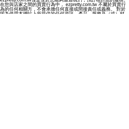
料於行銷活動資訊、商品訊息或新服務等相關行銷，且於
在您與店家之間的買賣行為中， ezpretty.com.tw 不屬於買賣行
首次行銷時，將提供您表示拒絕行銷之方式，本公司不會
為的任何相關方，不會承擔任何直接或間接責任或義務。 對於
向您索取相關費用。如您拒絕接受行銷服務或嗣後欲拒絕
因為使用本網站上所提供的任何資訊、產品、服務及（或）材
時，均可隨時通知本公司，本公司、所屬集團、關係企業
料，而產生或導致的任何損失或損害，ezpretty.com.tw 及其管
或與其合作行銷之第三方業務合作公司或第三方業務合作
理人員、員工或代表人均對此不承擔任何責任。 儘管
公司將立即停止利用您的個人資料行銷。
ezpretty.com.tw 已經盡了適當努力確保本網站上所列的服務符
四、個人資料利用之期間、地區、對象及方式如下
合合理的標準，仍不得將本網站內所列出的任何服務視為
1.期間：您同意於本公司存續期間或依法令之資料保存期
ezpretty.com.tw 推薦的服務，或是認為其代表該服務將會適用
間內，以及您的個人資料蒐集之目的消失或期限屆滿時，
於該用戶。如果該服務不適用於您，ezpretty.com.tw 將對此不
本公司得繼續保存、處理或利用您的個人資料。
承擔任何責任。
2.地區：就中華民國領域內。
網站使用者的守法義務及承諾
3.對象：本公司所屬公司(本公司)及其分公司、本公司之關
本條款構成您與 ezPretty 間之有效契約。 本條款中如有一部無
係企業、其他與本公司有業務往來或合作之機構。
效時，不影響其他條款之效力。 本條款如有未盡之處，雙方均
4.方式：以電話、簡訊、電子郵件、紙本或其他合於當時
應依誠實信用、平等互惠原則，共商解決之道。
科技之適當方式作個人資料之利用，(包括任何依法得利用
年齡和責任
之方式，但不限於使用於本網站或與外部合作之行銷)並於
你向 ezpretty.com.tw您確認您已經達到使用本網站的合法年
法令容許之範圍內，為行銷建檔、揭露、轉介或交互運用
齡。可以針對您在使用本網站時產生的任何責任，形成有約束力
予本公司及其合作對象。
的法律責任。您理解使用本網站時及他人使用您的登錄資訊使用
五、個人資料之類別
本網站時所產生的交易責任。
本聲明所指之個人資料類別如下:
網站連結
1.您提供之資料，包括您的姓名、性別、連絡方式(包括但
本網站可能包含有通往ezpretty.com.tw以外的其他方所運營網站
不限於電話、E-MAIL及地址等)、服務單位、職稱、為完
的超連結。此類超連結僅提供用於參考。此類網站不是由
成收款或付款所需之資料、IＰ位址、及其他得以直接或間
ezpretty.com.tw 控制，我們對其內容不承擔任何責任。在本網
接識別使用者身分之個人資料，及執行職務或業務之必要
站上加入通往此類網站的超連結，並非暗示我們贊同此類網站上
範圍內所需蒐集、處理及利用的個人資料。
的材料或是與其經營人之間存在任何聯繫。
2.為提升服務品質，本公司會依照所提供服務之性質，記
智慧財產權聲明
錄使用者的IP位址、以及在本公司內的瀏覽活動(例如，使
本網站上的所有資訊、內容、圖片、文字、聲音、圖像22、按
用者所使用的軟硬體、所點選的網頁)等資料，但是這些資
鈕、商標、服務標章及商品名稱均受中華民國國家法律及國際條