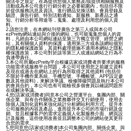
關法令之規定，在為提供您個人業務及/或提供相關服務及
活動或為本公司進行行銷分析之必要範圍內，包括但不限
於提供服務訊息及資訊、進行贈品兌換活動、會員登錄及
驗證、廣告行銷、特別活動通知、新服務、新產品之通
知、行銷分析等用途等，蒐集、處理及利用您的個人資
料。
2.請您注意，在本網站刊登廣告之第三人或與本公司
ezPretty網站連結與介接的網站，也可能蒐集您個人的資
料，凡經由本公司網站連結至第三方獨立管理、經營之網
站，其有關個人資料的保護，適用第三方或各該網站個別
的隱私權保護政策，其資料處理措施不適用本網站之隱私
權保護政策，本公司對於該等第三人或連結網站之行為不
負連帶責任。
3.本公司所屬ezPretty平台根據店家或消費者所要求的服務
功能需求或服務平台問題，本公司可使用您之前建立資料
及現在或過去在網站上的行為所取得之其他資料 (包括但
不限於手機作業系統、手機型號、手機帳號、APP設定參
數及其他資料)，來解決爭議、檢修障礙問題及執行本公司
的會員合約，本公司也有可能檢視多個會員以確認問題所
在或解決爭議。
4.您(店家或消費者)同意本公司之營運平台、集團內部、關
係企業、與有合作關係之業務夥伴交叉行銷使用，使用去
除個人識別化資料來強化統計分析網站利用方式、提升本
公司服務的內容及產品，進而提升本公司的市場行銷及促
銷、並且根據客戶的需求定義個人化製服務介面、網頁設
計及服務，這些使用改善並且調整本公司的網站使其更符
合您的需求。
5.您同意您(店家或消費者)本公司集團內部、關係企業、與