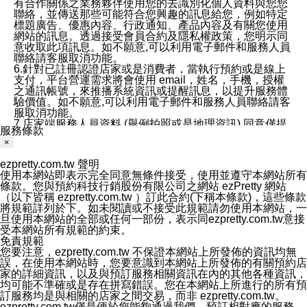
有合作關係之業務夥伴使用您的去識別化個人資料與您您
聯絡，並傳送那些可能符合您興趣的訊息給您，例如特定
標題廣告、優惠內容、行政通知、產品內容及有關您使用
網站的訊息。透過接受會員合約及隱私權政策，您明示同
意收取此項訊息。如不願意,可以利用電子郵件和服務人員
聯絡請客服取消功能。
6.針對已註冊認證店家或是消費者，當執行預約或是線上
支付，平台營運需求將會使用 email，姓名，手機，授權
之通訊帳號，來推播系統資訊或提醒訊息，以提升服務體
驗價值。如不願意,可以利用電子郵件和服務人員聯絡請客
服取消功能。
7.店家端服務人員資料 (舉例拍照或是地理資訊) 同意僅提
服務條款
供所屬店家管理人員可以使用消費者的作品集資料和員工
×
打卡個人圖像行為。本公司及ezPretty平台不會做任何使
用。
ezpretty.com.tw 聲明
三、本公司對您個人資料的揭露
使用本網站即表示完全同意無條件接受，使用並遵守本網站所有
1.基於現有服務平台的監管環境，預約科技保證不會揭露
條款。您與預約科技行銷股份有限公司之網站 ezPretty 網站
任何店家的營運資訊，且預約科技和店家均不能洩露消費
（以下皆稱 ezpretty.com.tw ）訂此合約(下稱本條款)，這些條款
者的個人資料。然而，在某些情況下，本公司可能會因受
將規範詳列於下。如未閱讀或不接受此規範請勿使用本網站，一
政府要求或法律規定，而被迫向政府或第三方提供資料。
旦使用本網站的全部或任何一部份，表示同ezpretty.com.tw意接
第三方也可能非法地攔截或存取傳輸的私人通訊，或會員
受本網站所有規範的約束。
可能濫用或誤用從本公司網站獲得的您的資料。因此，儘
免責規範
管本公司使用企業標準的保護措施來保護您的隱私，本公
您要注意，ezpretty.com.tw 不保證本網站上所發佈的資訊均無
司並未承諾您的個人識別資料或私人通訊將永遠保密。
誤，在使用本網站時，您要意識到本網站上所發佈的有關預約店
2.根據本公司的政策，本公司不會將涉及您的個人識別資
家的詳細資訊，以及與預訂服務相關資訊在內的其他各種資訊，
料出租或出售給第三方。
均可能不準確或是存在拼寫錯誤。您在本網站上所進行的所有預
3. 本公司、所屬集團、關係企業或與其合作行銷之第三方
訂服務均是與相關的店家之間交易，而非 ezpretty.com.tw。
業務合作公司會在您同意之情形下，始得利用您的個人資
ezpretty.com.tw僅是便於您能夠通過我們，預訂相對應的服務。