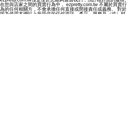
料於行銷活動資訊、商品訊息或新服務等相關行銷，且於
在您與店家之間的買賣行為中， ezpretty.com.tw 不屬於買賣行
首次行銷時，將提供您表示拒絕行銷之方式，本公司不會
為的任何相關方，不會承擔任何直接或間接責任或義務。 對於
向您索取相關費用。如您拒絕接受行銷服務或嗣後欲拒絕
因為使用本網站上所提供的任何資訊、產品、服務及（或）材
時，均可隨時通知本公司，本公司、所屬集團、關係企業
料，而產生或導致的任何損失或損害，ezpretty.com.tw 及其管
或與其合作行銷之第三方業務合作公司或第三方業務合作
理人員、員工或代表人均對此不承擔任何責任。 儘管
公司將立即停止利用您的個人資料行銷。
ezpretty.com.tw 已經盡了適當努力確保本網站上所列的服務符
四、個人資料利用之期間、地區、對象及方式如下
合合理的標準，仍不得將本網站內所列出的任何服務視為
1.期間：您同意於本公司存續期間或依法令之資料保存期
ezpretty.com.tw 推薦的服務，或是認為其代表該服務將會適用
間內，以及您的個人資料蒐集之目的消失或期限屆滿時，
於該用戶。如果該服務不適用於您，ezpretty.com.tw 將對此不
本公司得繼續保存、處理或利用您的個人資料。
承擔任何責任。
2.地區：就中華民國領域內。
網站使用者的守法義務及承諾
3.對象：本公司所屬公司(本公司)及其分公司、本公司之關
本條款構成您與 ezPretty 間之有效契約。 本條款中如有一部無
係企業、其他與本公司有業務往來或合作之機構。
效時，不影響其他條款之效力。 本條款如有未盡之處，雙方均
4.方式：以電話、簡訊、電子郵件、紙本或其他合於當時
應依誠實信用、平等互惠原則，共商解決之道。
科技之適當方式作個人資料之利用，(包括任何依法得利用
年齡和責任
之方式，但不限於使用於本網站或與外部合作之行銷)並於
你向 ezpretty.com.tw您確認您已經達到使用本網站的合法年
法令容許之範圍內，為行銷建檔、揭露、轉介或交互運用
齡。可以針對您在使用本網站時產生的任何責任，形成有約束力
予本公司及其合作對象。
的法律責任。您理解使用本網站時及他人使用您的登錄資訊使用
五、個人資料之類別
本網站時所產生的交易責任。
本聲明所指之個人資料類別如下:
網站連結
1.您提供之資料，包括您的姓名、性別、連絡方式(包括但
本網站可能包含有通往ezpretty.com.tw以外的其他方所運營網站
不限於電話、E-MAIL及地址等)、服務單位、職稱、為完
的超連結。此類超連結僅提供用於參考。此類網站不是由
成收款或付款所需之資料、IＰ位址、及其他得以直接或間
ezpretty.com.tw 控制，我們對其內容不承擔任何責任。在本網
接識別使用者身分之個人資料，及執行職務或業務之必要
站上加入通往此類網站的超連結，並非暗示我們贊同此類網站上
範圍內所需蒐集、處理及利用的個人資料。
的材料或是與其經營人之間存在任何聯繫。
2.為提升服務品質，本公司會依照所提供服務之性質，記
智慧財產權聲明
錄使用者的IP位址、以及在本公司內的瀏覽活動(例如，使
本網站上的所有資訊、內容、圖片、文字、聲音、圖像22、按
用者所使用的軟硬體、所點選的網頁)等資料，但是這些資
鈕、商標、服務標章及商品名稱均受中華民國國家法律及國際條