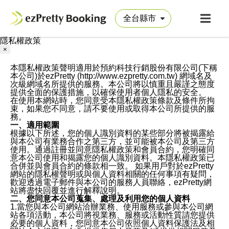
隱私權政策
×
本隱私權政策聲明適用於預約科技行銷股份有限公司(下稱
本公司)於ezPretty (http://www.ezpretty.com.tw) 網域名及
次級網域名所提供的服務。本公司將以慎重且嚴謹之態度
提供全面的保護措施，以確保使用者個人隱私的安全。
在使用本網站時，您同意受本隱私權政策條款及條件所拘
束，如果您不同意，請不要使用或取得本公司所提供的服
務。
一、適用範圍
根據以下所述，您的個人識別資料的某些部分將被揭露給
與本公司有業務合作之第三方，並可能被本公司及第三方
使用。通過註冊並同意隱私權政策和會員合約，您明確同
意本公司使用和揭露您的個人識別資料。本隱私權政策已
合併並與會員合約的條款相一致。 如果用戶對於ezPretty
網站的隱私權聲明或與個人資料相關的任何事項有疑問，
歡迎透過電子郵件與本公司的服務人員聯絡，ezPretty網
站將盡快回覆並進行解釋說明。
二、您同意本公司蒐集、處理及利用您的個人資料
1.當您與本公司網站洽辦業務、使用服務或參與本公司網
站各項活動，本公司將視業務、服務或活動性質請您提供
必要的個人資料，您同意本公司依照個人資料保護法及相