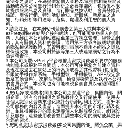
關法令之規定，在為提供您個人業務及/或提供相關服務及
活動或為本公司進行行銷分析之必要範圍內，包括但不限
於提供服務訊息及資訊、進行贈品兌換活動、會員登錄及
驗證、廣告行銷、特別活動通知、新服務、新產品之通
知、行銷分析等用途等，蒐集、處理及利用您的個人資
料。
2.請您注意，在本網站刊登廣告之第三人或與本公司
ezPretty網站連結與介接的網站，也可能蒐集您個人的資
料，凡經由本公司網站連結至第三方獨立管理、經營之網
站，其有關個人資料的保護，適用第三方或各該網站個別
的隱私權保護政策，其資料處理措施不適用本網站之隱私
權保護政策，本公司對於該等第三人或連結網站之行為不
負連帶責任。
3.本公司所屬ezPretty平台根據店家或消費者所要求的服務
功能需求或服務平台問題，本公司可使用您之前建立資料
及現在或過去在網站上的行為所取得之其他資料 (包括但
不限於手機作業系統、手機型號、手機帳號、APP設定參
數及其他資料)，來解決爭議、檢修障礙問題及執行本公司
的會員合約，本公司也有可能檢視多個會員以確認問題所
在或解決爭議。
4.您(店家或消費者)同意本公司之營運平台、集團內部、關
係企業、與有合作關係之業務夥伴交叉行銷使用，使用去
除個人識別化資料來強化統計分析網站利用方式、提升本
公司服務的內容及產品，進而提升本公司的市場行銷及促
銷、並且根據客戶的需求定義個人化製服務介面、網頁設
計及服務，這些使用改善並且調整本公司的網站使其更符
合您的需求。
5.您同意您(店家或消費者)本公司集團內部、關係企業、與