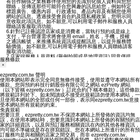
有合作關係之業務夥伴使用您的去識別化個人資料與您您
聯絡，並傳送那些可能符合您興趣的訊息給您，例如特定
標題廣告、優惠內容、行政通知、產品內容及有關您使用
網站的訊息。透過接受會員合約及隱私權政策，您明示同
意收取此項訊息。如不願意,可以利用電子郵件和服務人員
聯絡請客服取消功能。
6.針對已註冊認證店家或是消費者，當執行預約或是線上
支付，平台營運需求將會使用 email，姓名，手機，授權
之通訊帳號，來推播系統資訊或提醒訊息，以提升服務體
驗價值。如不願意,可以利用電子郵件和服務人員聯絡請客
服取消功能。
7.店家端服務人員資料 (舉例拍照或是地理資訊) 同意僅提
服務條款
供所屬店家管理人員可以使用消費者的作品集資料和員工
×
打卡個人圖像行為。本公司及ezPretty平台不會做任何使
用。
ezpretty.com.tw 聲明
三、本公司對您個人資料的揭露
使用本網站即表示完全同意無條件接受，使用並遵守本網站所有
1.基於現有服務平台的監管環境，預約科技保證不會揭露
條款。您與預約科技行銷股份有限公司之網站 ezPretty 網站
任何店家的營運資訊，且預約科技和店家均不能洩露消費
（以下皆稱 ezpretty.com.tw ）訂此合約(下稱本條款)，這些條款
者的個人資料。然而，在某些情況下，本公司可能會因受
將規範詳列於下。如未閱讀或不接受此規範請勿使用本網站，一
政府要求或法律規定，而被迫向政府或第三方提供資料。
旦使用本網站的全部或任何一部份，表示同ezpretty.com.tw意接
第三方也可能非法地攔截或存取傳輸的私人通訊，或會員
受本網站所有規範的約束。
可能濫用或誤用從本公司網站獲得的您的資料。因此，儘
免責規範
管本公司使用企業標準的保護措施來保護您的隱私，本公
您要注意，ezpretty.com.tw 不保證本網站上所發佈的資訊均無
司並未承諾您的個人識別資料或私人通訊將永遠保密。
誤，在使用本網站時，您要意識到本網站上所發佈的有關預約店
2.根據本公司的政策，本公司不會將涉及您的個人識別資
家的詳細資訊，以及與預訂服務相關資訊在內的其他各種資訊，
料出租或出售給第三方。
均可能不準確或是存在拼寫錯誤。您在本網站上所進行的所有預
3. 本公司、所屬集團、關係企業或與其合作行銷之第三方
訂服務均是與相關的店家之間交易，而非 ezpretty.com.tw。
業務合作公司會在您同意之情形下，始得利用您的個人資
ezpretty.com.tw僅是便於您能夠通過我們，預訂相對應的服務。