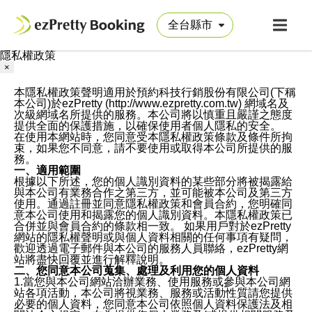
隱私權政策
×
本隱私權政策聲明適用於預約科技行銷股份有限公司(下稱
本公司)於ezPretty (http://www.ezpretty.com.tw) 網域名及
次級網域名所提供的服務。本公司將以慎重且嚴謹之態度
提供全面的保護措施，以確保使用者個人隱私的安全。
在使用本網站時，您同意受本隱私權政策條款及條件所拘
束，如果您不同意，請不要使用或取得本公司所提供的服
務。
一、適用範圍
根據以下所述，您的個人識別資料的某些部分將被揭露給
與本公司有業務合作之第三方，並可能被本公司及第三方
使用。通過註冊並同意隱私權政策和會員合約，您明確同
意本公司使用和揭露您的個人識別資料。本隱私權政策已
合併並與會員合約的條款相一致。 如果用戶對於ezPretty
網站的隱私權聲明或與個人資料相關的任何事項有疑問，
歡迎透過電子郵件與本公司的服務人員聯絡，ezPretty網
站將盡快回覆並進行解釋說明。
二、您同意本公司蒐集、處理及利用您的個人資料
1.當您與本公司網站洽辦業務、使用服務或參與本公司網
站各項活動，本公司將視業務、服務或活動性質請您提供
必要的個人資料，您同意本公司依照個人資料保護法及相