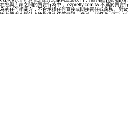
料於行銷活動資訊、商品訊息或新服務等相關行銷，且於
在您與店家之間的買賣行為中， ezpretty.com.tw 不屬於買賣行
首次行銷時，將提供您表示拒絕行銷之方式，本公司不會
為的任何相關方，不會承擔任何直接或間接責任或義務。 對於
向您索取相關費用。如您拒絕接受行銷服務或嗣後欲拒絕
因為使用本網站上所提供的任何資訊、產品、服務及（或）材
時，均可隨時通知本公司，本公司、所屬集團、關係企業
料，而產生或導致的任何損失或損害，ezpretty.com.tw 及其管
或與其合作行銷之第三方業務合作公司或第三方業務合作
理人員、員工或代表人均對此不承擔任何責任。 儘管
公司將立即停止利用您的個人資料行銷。
ezpretty.com.tw 已經盡了適當努力確保本網站上所列的服務符
四、個人資料利用之期間、地區、對象及方式如下
合合理的標準，仍不得將本網站內所列出的任何服務視為
1.期間：您同意於本公司存續期間或依法令之資料保存期
ezpretty.com.tw 推薦的服務，或是認為其代表該服務將會適用
間內，以及您的個人資料蒐集之目的消失或期限屆滿時，
於該用戶。如果該服務不適用於您，ezpretty.com.tw 將對此不
本公司得繼續保存、處理或利用您的個人資料。
承擔任何責任。
2.地區：就中華民國領域內。
網站使用者的守法義務及承諾
3.對象：本公司所屬公司(本公司)及其分公司、本公司之關
本條款構成您與 ezPretty 間之有效契約。 本條款中如有一部無
係企業、其他與本公司有業務往來或合作之機構。
效時，不影響其他條款之效力。 本條款如有未盡之處，雙方均
4.方式：以電話、簡訊、電子郵件、紙本或其他合於當時
應依誠實信用、平等互惠原則，共商解決之道。
科技之適當方式作個人資料之利用，(包括任何依法得利用
年齡和責任
之方式，但不限於使用於本網站或與外部合作之行銷)並於
你向 ezpretty.com.tw您確認您已經達到使用本網站的合法年
法令容許之範圍內，為行銷建檔、揭露、轉介或交互運用
齡。可以針對您在使用本網站時產生的任何責任，形成有約束力
予本公司及其合作對象。
的法律責任。您理解使用本網站時及他人使用您的登錄資訊使用
五、個人資料之類別
本網站時所產生的交易責任。
本聲明所指之個人資料類別如下:
網站連結
1.您提供之資料，包括您的姓名、性別、連絡方式(包括但
本網站可能包含有通往ezpretty.com.tw以外的其他方所運營網站
不限於電話、E-MAIL及地址等)、服務單位、職稱、為完
的超連結。此類超連結僅提供用於參考。此類網站不是由
成收款或付款所需之資料、IＰ位址、及其他得以直接或間
ezpretty.com.tw 控制，我們對其內容不承擔任何責任。在本網
接識別使用者身分之個人資料，及執行職務或業務之必要
站上加入通往此類網站的超連結，並非暗示我們贊同此類網站上
範圍內所需蒐集、處理及利用的個人資料。
的材料或是與其經營人之間存在任何聯繫。
2.為提升服務品質，本公司會依照所提供服務之性質，記
智慧財產權聲明
錄使用者的IP位址、以及在本公司內的瀏覽活動(例如，使
本網站上的所有資訊、內容、圖片、文字、聲音、圖像22、按
用者所使用的軟硬體、所點選的網頁)等資料，但是這些資
鈕、商標、服務標章及商品名稱均受中華民國國家法律及國際條