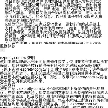
有合作關係之業務夥伴使用您的去識別化個人資料與您您
聯絡，並傳送那些可能符合您興趣的訊息給您，例如特定
標題廣告、優惠內容、行政通知、產品內容及有關您使用
網站的訊息。透過接受會員合約及隱私權政策，您明示同
意收取此項訊息。如不願意,可以利用電子郵件和服務人員
聯絡請客服取消功能。
6.針對已註冊認證店家或是消費者，當執行預約或是線上
支付，平台營運需求將會使用 email，姓名，手機，授權
之通訊帳號，來推播系統資訊或提醒訊息，以提升服務體
驗價值。如不願意,可以利用電子郵件和服務人員聯絡請客
服取消功能。
7.店家端服務人員資料 (舉例拍照或是地理資訊) 同意僅提
服務條款
供所屬店家管理人員可以使用消費者的作品集資料和員工
×
打卡個人圖像行為。本公司及ezPretty平台不會做任何使
用。
ezpretty.com.tw 聲明
三、本公司對您個人資料的揭露
使用本網站即表示完全同意無條件接受，使用並遵守本網站所有
1.基於現有服務平台的監管環境，預約科技保證不會揭露
條款。您與預約科技行銷股份有限公司之網站 ezPretty 網站
任何店家的營運資訊，且預約科技和店家均不能洩露消費
（以下皆稱 ezpretty.com.tw ）訂此合約(下稱本條款)，這些條款
者的個人資料。然而，在某些情況下，本公司可能會因受
將規範詳列於下。如未閱讀或不接受此規範請勿使用本網站，一
政府要求或法律規定，而被迫向政府或第三方提供資料。
旦使用本網站的全部或任何一部份，表示同ezpretty.com.tw意接
第三方也可能非法地攔截或存取傳輸的私人通訊，或會員
受本網站所有規範的約束。
可能濫用或誤用從本公司網站獲得的您的資料。因此，儘
免責規範
管本公司使用企業標準的保護措施來保護您的隱私，本公
您要注意，ezpretty.com.tw 不保證本網站上所發佈的資訊均無
司並未承諾您的個人識別資料或私人通訊將永遠保密。
誤，在使用本網站時，您要意識到本網站上所發佈的有關預約店
2.根據本公司的政策，本公司不會將涉及您的個人識別資
家的詳細資訊，以及與預訂服務相關資訊在內的其他各種資訊，
料出租或出售給第三方。
均可能不準確或是存在拼寫錯誤。您在本網站上所進行的所有預
3. 本公司、所屬集團、關係企業或與其合作行銷之第三方
訂服務均是與相關的店家之間交易，而非 ezpretty.com.tw。
業務合作公司會在您同意之情形下，始得利用您的個人資
ezpretty.com.tw僅是便於您能夠通過我們，預訂相對應的服務。