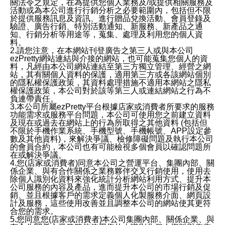
關法令之規定，在為提供您個人業務及/或提供相關服務及
活動或為本公司進行行銷分析之必要範圍內，包括但不限
於提供服務訊息及資訊、進行贈品兌換活動、會員登錄及
驗證、廣告行銷、特別活動通知、新服務、新產品之通
知、行銷分析等用途等，蒐集、處理及利用您的個人資
料。
2.請您注意，在本網站刊登廣告之第三人或與本公司
ezPretty網站連結與介接的網站，也可能蒐集您個人的資
料，凡經由本公司網站連結至第三方獨立管理、經營之網
站，其有關個人資料的保護，適用第三方或各該網站個別
的隱私權保護政策，其資料處理措施不適用本網站之隱私
權保護政策，本公司對於該等第三人或連結網站之行為不
負連帶責任。
3.本公司所屬ezPretty平台根據店家或消費者所要求的服務
功能需求或服務平台問題，本公司可使用您之前建立資料
及現在或過去在網站上的行為所取得之其他資料 (包括但
不限於手機作業系統、手機型號、手機帳號、APP設定參
數及其他資料)，來解決爭議、檢修障礙問題及執行本公司
的會員合約，本公司也有可能檢視多個會員以確認問題所
在或解決爭議。
4.您(店家或消費者)同意本公司之營運平台、集團內部、關
係企業、與有合作關係之業務夥伴交叉行銷使用，使用去
除個人識別化資料來強化統計分析網站利用方式、提升本
公司服務的內容及產品，進而提升本公司的市場行銷及促
銷、並且根據客戶的需求定義個人化製服務介面、網頁設
計及服務，這些使用改善並且調整本公司的網站使其更符
合您的需求。
5.您同意您(店家或消費者)本公司集團內部、關係企業、與