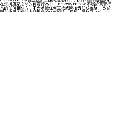
料於行銷活動資訊、商品訊息或新服務等相關行銷，且於
在您與店家之間的買賣行為中， ezpretty.com.tw 不屬於買賣行
首次行銷時，將提供您表示拒絕行銷之方式，本公司不會
為的任何相關方，不會承擔任何直接或間接責任或義務。 對於
向您索取相關費用。如您拒絕接受行銷服務或嗣後欲拒絕
因為使用本網站上所提供的任何資訊、產品、服務及（或）材
時，均可隨時通知本公司，本公司、所屬集團、關係企業
料，而產生或導致的任何損失或損害，ezpretty.com.tw 及其管
或與其合作行銷之第三方業務合作公司或第三方業務合作
理人員、員工或代表人均對此不承擔任何責任。 儘管
公司將立即停止利用您的個人資料行銷。
ezpretty.com.tw 已經盡了適當努力確保本網站上所列的服務符
四、個人資料利用之期間、地區、對象及方式如下
合合理的標準，仍不得將本網站內所列出的任何服務視為
1.期間：您同意於本公司存續期間或依法令之資料保存期
ezpretty.com.tw 推薦的服務，或是認為其代表該服務將會適用
間內，以及您的個人資料蒐集之目的消失或期限屆滿時，
於該用戶。如果該服務不適用於您，ezpretty.com.tw 將對此不
本公司得繼續保存、處理或利用您的個人資料。
承擔任何責任。
2.地區：就中華民國領域內。
網站使用者的守法義務及承諾
3.對象：本公司所屬公司(本公司)及其分公司、本公司之關
本條款構成您與 ezPretty 間之有效契約。 本條款中如有一部無
係企業、其他與本公司有業務往來或合作之機構。
效時，不影響其他條款之效力。 本條款如有未盡之處，雙方均
4.方式：以電話、簡訊、電子郵件、紙本或其他合於當時
應依誠實信用、平等互惠原則，共商解決之道。
科技之適當方式作個人資料之利用，(包括任何依法得利用
年齡和責任
之方式，但不限於使用於本網站或與外部合作之行銷)並於
你向 ezpretty.com.tw您確認您已經達到使用本網站的合法年
法令容許之範圍內，為行銷建檔、揭露、轉介或交互運用
齡。可以針對您在使用本網站時產生的任何責任，形成有約束力
予本公司及其合作對象。
的法律責任。您理解使用本網站時及他人使用您的登錄資訊使用
五、個人資料之類別
本網站時所產生的交易責任。
本聲明所指之個人資料類別如下:
網站連結
1.您提供之資料，包括您的姓名、性別、連絡方式(包括但
本網站可能包含有通往ezpretty.com.tw以外的其他方所運營網站
不限於電話、E-MAIL及地址等)、服務單位、職稱、為完
的超連結。此類超連結僅提供用於參考。此類網站不是由
成收款或付款所需之資料、IＰ位址、及其他得以直接或間
ezpretty.com.tw 控制，我們對其內容不承擔任何責任。在本網
接識別使用者身分之個人資料，及執行職務或業務之必要
站上加入通往此類網站的超連結，並非暗示我們贊同此類網站上
範圍內所需蒐集、處理及利用的個人資料。
的材料或是與其經營人之間存在任何聯繫。
2.為提升服務品質，本公司會依照所提供服務之性質，記
智慧財產權聲明
錄使用者的IP位址、以及在本公司內的瀏覽活動(例如，使
本網站上的所有資訊、內容、圖片、文字、聲音、圖像22、按
用者所使用的軟硬體、所點選的網頁)等資料，但是這些資
鈕、商標、服務標章及商品名稱均受中華民國國家法律及國際條