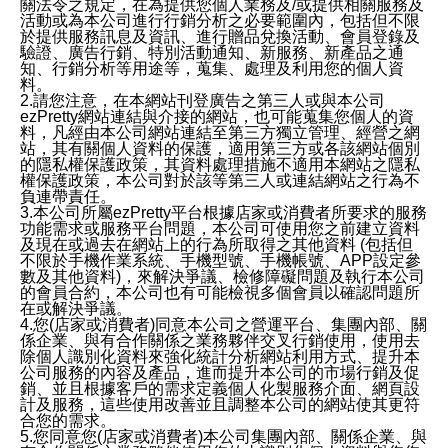
關法令之規定，在為提供您個人業務及/或提供相關服務及
活動或為本公司進行行銷分析之必要範圍內，包括但不限
於提供服務訊息及資訊、進行贈品兌換活動、會員登錄及
驗證、廣告行銷、特別活動通知、新服務、新產品之通
知、行銷分析等用途等，蒐集、處理及利用您的個人資
料。
2.請您注意，在本網站刊登廣告之第三人或與本公司
ezPretty網站連結與介接的網站，也可能蒐集您個人的資
料，凡經由本公司網站連結至第三方獨立管理、經營之網
站，其有關個人資料的保護，適用第三方或各該網站個別
的隱私權保護政策，其資料處理措施不適用本網站之隱私
權保護政策，本公司對於該等第三人或連結網站之行為不
負連帶責任。
3.本公司所屬ezPretty平台根據店家或消費者所要求的服務
功能需求或服務平台問題，本公司可使用您之前建立資料
及現在或過去在網站上的行為所取得之其他資料 (包括但
不限於手機作業系統、手機型號、手機帳號、APP設定參
數及其他資料)，來解決爭議、檢修障礙問題及執行本公司
的會員合約，本公司也有可能檢視多個會員以確認問題所
在或解決爭議。
4.您(店家或消費者)同意本公司之營運平台、集團內部、關
係企業、與有合作關係之業務夥伴交叉行銷使用，使用去
除個人識別化資料來強化統計分析網站利用方式、提升本
公司服務的內容及產品，進而提升本公司的市場行銷及促
銷、並且根據客戶的需求定義個人化製服務介面、網頁設
計及服務，這些使用改善並且調整本公司的網站使其更符
合您的需求。
5.您同意您(店家或消費者)本公司集團內部、關係企業、與