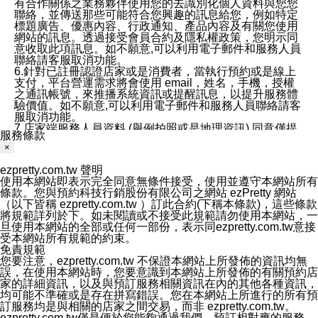
有合作關係之業務夥伴使用您的去識別化個人資料與您您
聯絡，並傳送那些可能符合您興趣的訊息給您，例如特定
標題廣告、優惠內容、行政通知、產品內容及有關您使用
網站的訊息。透過接受會員合約及隱私權政策，您明示同
意收取此項訊息。如不願意,可以利用電子郵件和服務人員
聯絡請客服取消功能。
6.針對已註冊認證店家或是消費者，當執行預約或是線上
支付，平台營運需求將會使用 email，姓名，手機，授權
之通訊帳號，來推播系統資訊或提醒訊息，以提升服務體
驗價值。如不願意,可以利用電子郵件和服務人員聯絡請客
服取消功能。
7.店家端服務人員資料 (舉例拍照或是地理資訊) 同意僅提
服務條款
供所屬店家管理人員可以使用消費者的作品集資料和員工
×
打卡個人圖像行為。本公司及ezPretty平台不會做任何使
用。
ezpretty.com.tw 聲明
三、本公司對您個人資料的揭露
使用本網站即表示完全同意無條件接受，使用並遵守本網站所有
1.基於現有服務平台的監管環境，預約科技保證不會揭露
條款。您與預約科技行銷股份有限公司之網站 ezPretty 網站
任何店家的營運資訊，且預約科技和店家均不能洩露消費
（以下皆稱 ezpretty.com.tw ）訂此合約(下稱本條款)，這些條款
者的個人資料。然而，在某些情況下，本公司可能會因受
將規範詳列於下。如未閱讀或不接受此規範請勿使用本網站，一
政府要求或法律規定，而被迫向政府或第三方提供資料。
旦使用本網站的全部或任何一部份，表示同ezpretty.com.tw意接
第三方也可能非法地攔截或存取傳輸的私人通訊，或會員
受本網站所有規範的約束。
可能濫用或誤用從本公司網站獲得的您的資料。因此，儘
免責規範
管本公司使用企業標準的保護措施來保護您的隱私，本公
您要注意，ezpretty.com.tw 不保證本網站上所發佈的資訊均無
司並未承諾您的個人識別資料或私人通訊將永遠保密。
誤，在使用本網站時，您要意識到本網站上所發佈的有關預約店
2.根據本公司的政策，本公司不會將涉及您的個人識別資
家的詳細資訊，以及與預訂服務相關資訊在內的其他各種資訊，
料出租或出售給第三方。
均可能不準確或是存在拼寫錯誤。您在本網站上所進行的所有預
3. 本公司、所屬集團、關係企業或與其合作行銷之第三方
訂服務均是與相關的店家之間交易，而非 ezpretty.com.tw。
業務合作公司會在您同意之情形下，始得利用您的個人資
ezpretty.com.tw僅是便於您能夠通過我們，預訂相對應的服務。