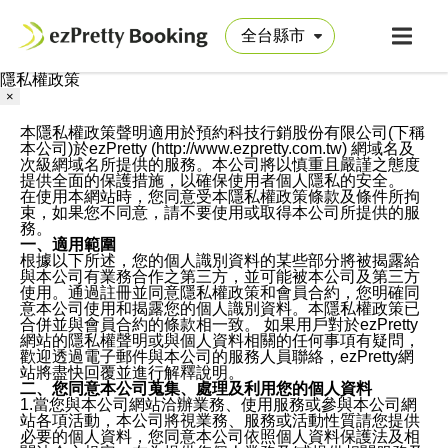
隱私權政策
×
本隱私權政策聲明適用於預約科技行銷股份有限公司(下稱
本公司)於ezPretty (http://www.ezpretty.com.tw) 網域名及
次級網域名所提供的服務。本公司將以慎重且嚴謹之態度
提供全面的保護措施，以確保使用者個人隱私的安全。
在使用本網站時，您同意受本隱私權政策條款及條件所拘
束，如果您不同意，請不要使用或取得本公司所提供的服
務。
一、適用範圍
根據以下所述，您的個人識別資料的某些部分將被揭露給
與本公司有業務合作之第三方，並可能被本公司及第三方
使用。通過註冊並同意隱私權政策和會員合約，您明確同
意本公司使用和揭露您的個人識別資料。本隱私權政策已
合併並與會員合約的條款相一致。 如果用戶對於ezPretty
網站的隱私權聲明或與個人資料相關的任何事項有疑問，
歡迎透過電子郵件與本公司的服務人員聯絡，ezPretty網
站將盡快回覆並進行解釋說明。
二、您同意本公司蒐集、處理及利用您的個人資料
1.當您與本公司網站洽辦業務、使用服務或參與本公司網
站各項活動，本公司將視業務、服務或活動性質請您提供
必要的個人資料，您同意本公司依照個人資料保護法及相