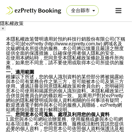
隱私權政策
×
本隱私權政策聲明適用於預約科技行銷股份有限公司(下稱
本公司)於ezPretty (http://www.ezpretty.com.tw) 網域名及
次級網域名所提供的服務。本公司將以慎重且嚴謹之態度
提供全面的保護措施，以確保使用者個人隱私的安全。
在使用本網站時，您同意受本隱私權政策條款及條件所拘
束，如果您不同意，請不要使用或取得本公司所提供的服
務。
一、適用範圍
根據以下所述，您的個人識別資料的某些部分將被揭露給
與本公司有業務合作之第三方，並可能被本公司及第三方
使用。通過註冊並同意隱私權政策和會員合約，您明確同
意本公司使用和揭露您的個人識別資料。本隱私權政策已
合併並與會員合約的條款相一致。 如果用戶對於ezPretty
網站的隱私權聲明或與個人資料相關的任何事項有疑問，
歡迎透過電子郵件與本公司的服務人員聯絡，ezPretty網
站將盡快回覆並進行解釋說明。
二、您同意本公司蒐集、處理及利用您的個人資料
1.當您與本公司網站洽辦業務、使用服務或參與本公司網
站各項活動，本公司將視業務、服務或活動性質請您提供
必要的個人資料，您同意本公司依照個人資料保護法及相