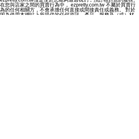
料於行銷活動資訊、商品訊息或新服務等相關行銷，且於
在您與店家之間的買賣行為中， ezpretty.com.tw 不屬於買賣行
首次行銷時，將提供您表示拒絕行銷之方式，本公司不會
為的任何相關方，不會承擔任何直接或間接責任或義務。 對於
向您索取相關費用。如您拒絕接受行銷服務或嗣後欲拒絕
因為使用本網站上所提供的任何資訊、產品、服務及（或）材
時，均可隨時通知本公司，本公司、所屬集團、關係企業
料，而產生或導致的任何損失或損害，ezpretty.com.tw 及其管
或與其合作行銷之第三方業務合作公司或第三方業務合作
理人員、員工或代表人均對此不承擔任何責任。 儘管
公司將立即停止利用您的個人資料行銷。
ezpretty.com.tw 已經盡了適當努力確保本網站上所列的服務符
四、個人資料利用之期間、地區、對象及方式如下
合合理的標準，仍不得將本網站內所列出的任何服務視為
1.期間：您同意於本公司存續期間或依法令之資料保存期
ezpretty.com.tw 推薦的服務，或是認為其代表該服務將會適用
間內，以及您的個人資料蒐集之目的消失或期限屆滿時，
於該用戶。如果該服務不適用於您，ezpretty.com.tw 將對此不
本公司得繼續保存、處理或利用您的個人資料。
承擔任何責任。
2.地區：就中華民國領域內。
網站使用者的守法義務及承諾
3.對象：本公司所屬公司(本公司)及其分公司、本公司之關
本條款構成您與 ezPretty 間之有效契約。 本條款中如有一部無
係企業、其他與本公司有業務往來或合作之機構。
效時，不影響其他條款之效力。 本條款如有未盡之處，雙方均
4.方式：以電話、簡訊、電子郵件、紙本或其他合於當時
應依誠實信用、平等互惠原則，共商解決之道。
科技之適當方式作個人資料之利用，(包括任何依法得利用
年齡和責任
之方式，但不限於使用於本網站或與外部合作之行銷)並於
你向 ezpretty.com.tw您確認您已經達到使用本網站的合法年
法令容許之範圍內，為行銷建檔、揭露、轉介或交互運用
齡。可以針對您在使用本網站時產生的任何責任，形成有約束力
予本公司及其合作對象。
的法律責任。您理解使用本網站時及他人使用您的登錄資訊使用
五、個人資料之類別
本網站時所產生的交易責任。
本聲明所指之個人資料類別如下:
網站連結
1.您提供之資料，包括您的姓名、性別、連絡方式(包括但
本網站可能包含有通往ezpretty.com.tw以外的其他方所運營網站
不限於電話、E-MAIL及地址等)、服務單位、職稱、為完
的超連結。此類超連結僅提供用於參考。此類網站不是由
成收款或付款所需之資料、IＰ位址、及其他得以直接或間
ezpretty.com.tw 控制，我們對其內容不承擔任何責任。在本網
接識別使用者身分之個人資料，及執行職務或業務之必要
站上加入通往此類網站的超連結，並非暗示我們贊同此類網站上
範圍內所需蒐集、處理及利用的個人資料。
的材料或是與其經營人之間存在任何聯繫。
2.為提升服務品質，本公司會依照所提供服務之性質，記
智慧財產權聲明
錄使用者的IP位址、以及在本公司內的瀏覽活動(例如，使
本網站上的所有資訊、內容、圖片、文字、聲音、圖像22、按
用者所使用的軟硬體、所點選的網頁)等資料，但是這些資
鈕、商標、服務標章及商品名稱均受中華民國國家法律及國際條