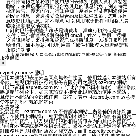
有合作關係之業務夥伴使用您的去識別化個人資料與您您
聯絡，並傳送那些可能符合您興趣的訊息給您，例如特定
標題廣告、優惠內容、行政通知、產品內容及有關您使用
網站的訊息。透過接受會員合約及隱私權政策，您明示同
意收取此項訊息。如不願意,可以利用電子郵件和服務人員
聯絡請客服取消功能。
6.針對已註冊認證店家或是消費者，當執行預約或是線上
支付，平台營運需求將會使用 email，姓名，手機，授權
之通訊帳號，來推播系統資訊或提醒訊息，以提升服務體
驗價值。如不願意,可以利用電子郵件和服務人員聯絡請客
服取消功能。
7.店家端服務人員資料 (舉例拍照或是地理資訊) 同意僅提
服務條款
供所屬店家管理人員可以使用消費者的作品集資料和員工
×
打卡個人圖像行為。本公司及ezPretty平台不會做任何使
用。
ezpretty.com.tw 聲明
三、本公司對您個人資料的揭露
使用本網站即表示完全同意無條件接受，使用並遵守本網站所有
1.基於現有服務平台的監管環境，預約科技保證不會揭露
條款。您與預約科技行銷股份有限公司之網站 ezPretty 網站
任何店家的營運資訊，且預約科技和店家均不能洩露消費
（以下皆稱 ezpretty.com.tw ）訂此合約(下稱本條款)，這些條款
者的個人資料。然而，在某些情況下，本公司可能會因受
將規範詳列於下。如未閱讀或不接受此規範請勿使用本網站，一
政府要求或法律規定，而被迫向政府或第三方提供資料。
旦使用本網站的全部或任何一部份，表示同ezpretty.com.tw意接
第三方也可能非法地攔截或存取傳輸的私人通訊，或會員
受本網站所有規範的約束。
可能濫用或誤用從本公司網站獲得的您的資料。因此，儘
免責規範
管本公司使用企業標準的保護措施來保護您的隱私，本公
您要注意，ezpretty.com.tw 不保證本網站上所發佈的資訊均無
司並未承諾您的個人識別資料或私人通訊將永遠保密。
誤，在使用本網站時，您要意識到本網站上所發佈的有關預約店
2.根據本公司的政策，本公司不會將涉及您的個人識別資
家的詳細資訊，以及與預訂服務相關資訊在內的其他各種資訊，
料出租或出售給第三方。
均可能不準確或是存在拼寫錯誤。您在本網站上所進行的所有預
3. 本公司、所屬集團、關係企業或與其合作行銷之第三方
訂服務均是與相關的店家之間交易，而非 ezpretty.com.tw。
業務合作公司會在您同意之情形下，始得利用您的個人資
ezpretty.com.tw僅是便於您能夠通過我們，預訂相對應的服務。