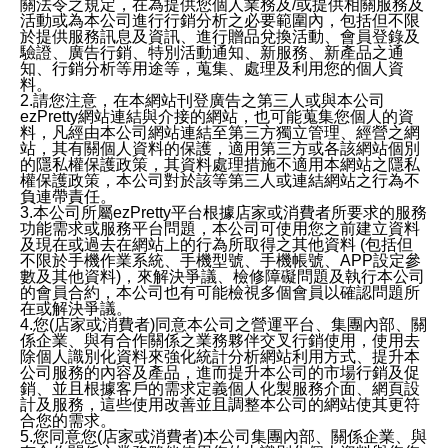
關法令之規定，在為提供您個人業務及/或提供相關服務及
活動或為本公司進行行銷分析之必要範圍內，包括但不限
於提供服務訊息及資訊、進行贈品兌換活動、會員登錄及
驗證、廣告行銷、特別活動通知、新服務、新產品之通
知、行銷分析等用途等，蒐集、處理及利用您的個人資
料。
2.請您注意，在本網站刊登廣告之第三人或與本公司
ezPretty網站連結與介接的網站，也可能蒐集您個人的資
料，凡經由本公司網站連結至第三方獨立管理、經營之網
站，其有關個人資料的保護，適用第三方或各該網站個別
的隱私權保護政策，其資料處理措施不適用本網站之隱私
權保護政策，本公司對於該等第三人或連結網站之行為不
負連帶責任。
3.本公司所屬ezPretty平台根據店家或消費者所要求的服務
功能需求或服務平台問題，本公司可使用您之前建立資料
及現在或過去在網站上的行為所取得之其他資料 (包括但
不限於手機作業系統、手機型號、手機帳號、APP設定參
數及其他資料)，來解決爭議、檢修障礙問題及執行本公司
的會員合約，本公司也有可能檢視多個會員以確認問題所
在或解決爭議。
4.您(店家或消費者)同意本公司之營運平台、集團內部、關
係企業、與有合作關係之業務夥伴交叉行銷使用，使用去
除個人識別化資料來強化統計分析網站利用方式、提升本
公司服務的內容及產品，進而提升本公司的市場行銷及促
銷、並且根據客戶的需求定義個人化製服務介面、網頁設
計及服務，這些使用改善並且調整本公司的網站使其更符
合您的需求。
5.您同意您(店家或消費者)本公司集團內部、關係企業、與