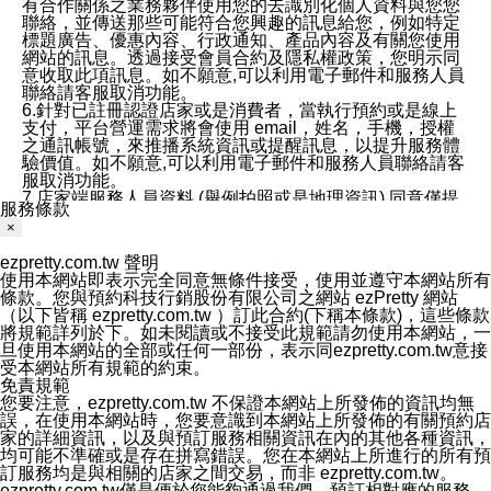
有合作關係之業務夥伴使用您的去識別化個人資料與您您
聯絡，並傳送那些可能符合您興趣的訊息給您，例如特定
標題廣告、優惠內容、行政通知、產品內容及有關您使用
網站的訊息。透過接受會員合約及隱私權政策，您明示同
意收取此項訊息。如不願意,可以利用電子郵件和服務人員
聯絡請客服取消功能。
6.針對已註冊認證店家或是消費者，當執行預約或是線上
支付，平台營運需求將會使用 email，姓名，手機，授權
之通訊帳號，來推播系統資訊或提醒訊息，以提升服務體
驗價值。如不願意,可以利用電子郵件和服務人員聯絡請客
服取消功能。
7.店家端服務人員資料 (舉例拍照或是地理資訊) 同意僅提
服務條款
供所屬店家管理人員可以使用消費者的作品集資料和員工
×
打卡個人圖像行為。本公司及ezPretty平台不會做任何使
用。
ezpretty.com.tw 聲明
三、本公司對您個人資料的揭露
使用本網站即表示完全同意無條件接受，使用並遵守本網站所有
1.基於現有服務平台的監管環境，預約科技保證不會揭露
條款。您與預約科技行銷股份有限公司之網站 ezPretty 網站
任何店家的營運資訊，且預約科技和店家均不能洩露消費
（以下皆稱 ezpretty.com.tw ）訂此合約(下稱本條款)，這些條款
者的個人資料。然而，在某些情況下，本公司可能會因受
將規範詳列於下。如未閱讀或不接受此規範請勿使用本網站，一
政府要求或法律規定，而被迫向政府或第三方提供資料。
旦使用本網站的全部或任何一部份，表示同ezpretty.com.tw意接
第三方也可能非法地攔截或存取傳輸的私人通訊，或會員
受本網站所有規範的約束。
可能濫用或誤用從本公司網站獲得的您的資料。因此，儘
免責規範
管本公司使用企業標準的保護措施來保護您的隱私，本公
您要注意，ezpretty.com.tw 不保證本網站上所發佈的資訊均無
司並未承諾您的個人識別資料或私人通訊將永遠保密。
誤，在使用本網站時，您要意識到本網站上所發佈的有關預約店
2.根據本公司的政策，本公司不會將涉及您的個人識別資
家的詳細資訊，以及與預訂服務相關資訊在內的其他各種資訊，
料出租或出售給第三方。
均可能不準確或是存在拼寫錯誤。您在本網站上所進行的所有預
3. 本公司、所屬集團、關係企業或與其合作行銷之第三方
訂服務均是與相關的店家之間交易，而非 ezpretty.com.tw。
業務合作公司會在您同意之情形下，始得利用您的個人資
ezpretty.com.tw僅是便於您能夠通過我們，預訂相對應的服務。