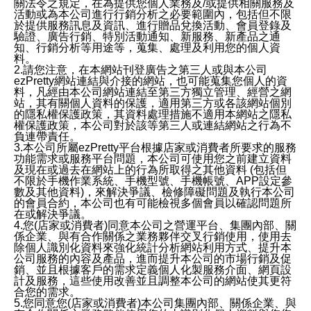
關法令之規定，在為提供您個人業務及/或提供相關服務及
活動或為本公司進行行銷分析之必要範圍內，包括但不限
於提供服務訊息及資訊、進行贈品兌換活動、會員登錄及
驗證、廣告行銷、特別活動通知、新服務、新產品之通
知、行銷分析等用途等，蒐集、處理及利用您的個人資
料。
2.請您注意，在本網站刊登廣告之第三人或與本公司
ezPretty網站連結與介接的網站，也可能蒐集您個人的資
料，凡經由本公司網站連結至第三方獨立管理、經營之網
站，其有關個人資料的保護，適用第三方或各該網站個別
的隱私權保護政策，其資料處理措施不適用本網站之隱私
權保護政策，本公司對於該等第三人或連結網站之行為不
負連帶責任。
3.本公司所屬ezPretty平台根據店家或消費者所要求的服務
功能需求或服務平台問題，本公司可使用您之前建立資料
及現在或過去在網站上的行為所取得之其他資料 (包括但
不限於手機作業系統、手機型號、手機帳號、APP設定參
數及其他資料)，來解決爭議、檢修障礙問題及執行本公司
的會員合約，本公司也有可能檢視多個會員以確認問題所
在或解決爭議。
4.您(店家或消費者)同意本公司之營運平台、集團內部、關
係企業、與有合作關係之業務夥伴交叉行銷使用，使用去
除個人識別化資料來強化統計分析網站利用方式、提升本
公司服務的內容及產品，進而提升本公司的市場行銷及促
銷、並且根據客戶的需求定義個人化製服務介面、網頁設
計及服務，這些使用改善並且調整本公司的網站使其更符
合您的需求。
5.您同意您(店家或消費者)本公司集團內部、關係企業、與