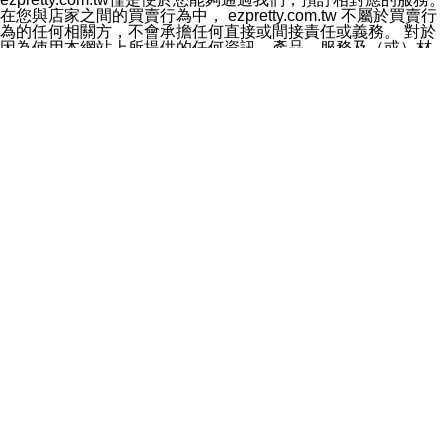
料於行銷活動資訊、商品訊息或新服務等相關行銷，且於
在您與店家之間的買賣行為中， ezpretty.com.tw 不屬於買賣行
首次行銷時，將提供您表示拒絕行銷之方式，本公司不會
為的任何相關方，不會承擔任何直接或間接責任或義務。 對於
向您索取相關費用。如您拒絕接受行銷服務或嗣後欲拒絕
因為使用本網站上所提供的任何資訊、產品、服務及（或）材
時，均可隨時通知本公司，本公司、所屬集團、關係企業
料，而產生或導致的任何損失或損害，ezpretty.com.tw 及其管
或與其合作行銷之第三方業務合作公司或第三方業務合作
理人員、員工或代表人均對此不承擔任何責任。 儘管
公司將立即停止利用您的個人資料行銷。
ezpretty.com.tw 已經盡了適當努力確保本網站上所列的服務符
四、個人資料利用之期間、地區、對象及方式如下
合合理的標準，仍不得將本網站內所列出的任何服務視為
1.期間：您同意於本公司存續期間或依法令之資料保存期
ezpretty.com.tw 推薦的服務，或是認為其代表該服務將會適用
間內，以及您的個人資料蒐集之目的消失或期限屆滿時，
於該用戶。如果該服務不適用於您，ezpretty.com.tw 將對此不
本公司得繼續保存、處理或利用您的個人資料。
承擔任何責任。
2.地區：就中華民國領域內。
網站使用者的守法義務及承諾
3.對象：本公司所屬公司(本公司)及其分公司、本公司之關
本條款構成您與 ezPretty 間之有效契約。 本條款中如有一部無
係企業、其他與本公司有業務往來或合作之機構。
效時，不影響其他條款之效力。 本條款如有未盡之處，雙方均
4.方式：以電話、簡訊、電子郵件、紙本或其他合於當時
應依誠實信用、平等互惠原則，共商解決之道。
科技之適當方式作個人資料之利用，(包括任何依法得利用
年齡和責任
之方式，但不限於使用於本網站或與外部合作之行銷)並於
你向 ezpretty.com.tw您確認您已經達到使用本網站的合法年
法令容許之範圍內，為行銷建檔、揭露、轉介或交互運用
齡。可以針對您在使用本網站時產生的任何責任，形成有約束力
予本公司及其合作對象。
的法律責任。您理解使用本網站時及他人使用您的登錄資訊使用
五、個人資料之類別
本網站時所產生的交易責任。
本聲明所指之個人資料類別如下:
網站連結
1.您提供之資料，包括您的姓名、性別、連絡方式(包括但
本網站可能包含有通往ezpretty.com.tw以外的其他方所運營網站
不限於電話、E-MAIL及地址等)、服務單位、職稱、為完
的超連結。此類超連結僅提供用於參考。此類網站不是由
成收款或付款所需之資料、IＰ位址、及其他得以直接或間
ezpretty.com.tw 控制，我們對其內容不承擔任何責任。在本網
接識別使用者身分之個人資料，及執行職務或業務之必要
站上加入通往此類網站的超連結，並非暗示我們贊同此類網站上
範圍內所需蒐集、處理及利用的個人資料。
的材料或是與其經營人之間存在任何聯繫。
2.為提升服務品質，本公司會依照所提供服務之性質，記
智慧財產權聲明
錄使用者的IP位址、以及在本公司內的瀏覽活動(例如，使
本網站上的所有資訊、內容、圖片、文字、聲音、圖像22、按
用者所使用的軟硬體、所點選的網頁)等資料，但是這些資
鈕、商標、服務標章及商品名稱均受中華民國國家法律及國際條