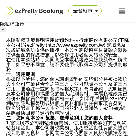
隱私權政策
×
本隱私權政策聲明適用於預約科技行銷股份有限公司(下稱
本公司)於ezPretty (http://www.ezpretty.com.tw) 網域名及
次級網域名所提供的服務。本公司將以慎重且嚴謹之態度
提供全面的保護措施，以確保使用者個人隱私的安全。
在使用本網站時，您同意受本隱私權政策條款及條件所拘
束，如果您不同意，請不要使用或取得本公司所提供的服
務。
一、適用範圍
根據以下所述，您的個人識別資料的某些部分將被揭露給
與本公司有業務合作之第三方，並可能被本公司及第三方
使用。通過註冊並同意隱私權政策和會員合約，您明確同
意本公司使用和揭露您的個人識別資料。本隱私權政策已
合併並與會員合約的條款相一致。 如果用戶對於ezPretty
網站的隱私權聲明或與個人資料相關的任何事項有疑問，
歡迎透過電子郵件與本公司的服務人員聯絡，ezPretty網
站將盡快回覆並進行解釋說明。
二、您同意本公司蒐集、處理及利用您的個人資料
1.當您與本公司網站洽辦業務、使用服務或參與本公司網
站各項活動，本公司將視業務、服務或活動性質請您提供
必要的個人資料，您同意本公司依照個人資料保護法及相