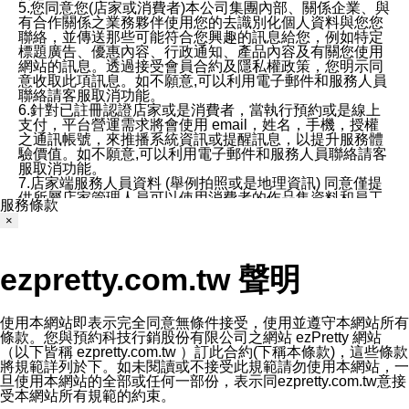
5.您同意您(店家或消費者)本公司集團內部、關係企業、與
有合作關係之業務夥伴使用您的去識別化個人資料與您您
聯絡，並傳送那些可能符合您興趣的訊息給您，例如特定
標題廣告、優惠內容、行政通知、產品內容及有關您使用
網站的訊息。透過接受會員合約及隱私權政策，您明示同
意收取此項訊息。如不願意,可以利用電子郵件和服務人員
聯絡請客服取消功能。
6.針對已註冊認證店家或是消費者，當執行預約或是線上
支付，平台營運需求將會使用 email，姓名，手機，授權
之通訊帳號，來推播系統資訊或提醒訊息，以提升服務體
驗價值。如不願意,可以利用電子郵件和服務人員聯絡請客
服取消功能。
7.店家端服務人員資料 (舉例拍照或是地理資訊) 同意僅提
供所屬店家管理人員可以使用消費者的作品集資料和員工
服務條款
打卡個人圖像行為。本公司及ezPretty平台不會做任何使
×
用。
三、本公司對您個人資料的揭露
1.基於現有服務平台的監管環境，預約科技保證不會揭露
ezpretty.com.tw 聲明
任何店家的營運資訊，且預約科技和店家均不能洩露消費
者的個人資料。然而，在某些情況下，本公司可能會因受
政府要求或法律規定，而被迫向政府或第三方提供資料。
第三方也可能非法地攔截或存取傳輸的私人通訊，或會員
使用本網站即表示完全同意無條件接受，使用並遵守本網站所有
可能濫用或誤用從本公司網站獲得的您的資料。因此，儘
條款。您與預約科技行銷股份有限公司之網站 ezPretty 網站
管本公司使用企業標準的保護措施來保護您的隱私，本公
（以下皆稱 ezpretty.com.tw ）訂此合約(下稱本條款)，這些條款
司並未承諾您的個人識別資料或私人通訊將永遠保密。
將規範詳列於下。如未閱讀或不接受此規範請勿使用本網站，一
2.根據本公司的政策，本公司不會將涉及您的個人識別資
旦使用本網站的全部或任何一部份，表示同ezpretty.com.tw意接
料出租或出售給第三方。
受本網站所有規範的約束。
3. 本公司、所屬集團、關係企業或與其合作行銷之第三方