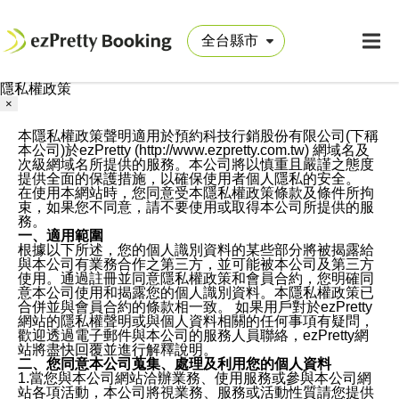
隱私權政策
×
本隱私權政策聲明適用於預約科技行銷股份有限公司(下稱
本公司)於ezPretty (http://www.ezpretty.com.tw) 網域名及
次級網域名所提供的服務。本公司將以慎重且嚴謹之態度
提供全面的保護措施，以確保使用者個人隱私的安全。
在使用本網站時，您同意受本隱私權政策條款及條件所拘
束，如果您不同意，請不要使用或取得本公司所提供的服
務。
一、適用範圍
根據以下所述，您的個人識別資料的某些部分將被揭露給
與本公司有業務合作之第三方，並可能被本公司及第三方
使用。通過註冊並同意隱私權政策和會員合約，您明確同
意本公司使用和揭露您的個人識別資料。本隱私權政策已
合併並與會員合約的條款相一致。 如果用戶對於ezPretty
網站的隱私權聲明或與個人資料相關的任何事項有疑問，
歡迎透過電子郵件與本公司的服務人員聯絡，ezPretty網
站將盡快回覆並進行解釋說明。
二、您同意本公司蒐集、處理及利用您的個人資料
1.當您與本公司網站洽辦業務、使用服務或參與本公司網
站各項活動，本公司將視業務、服務或活動性質請您提供