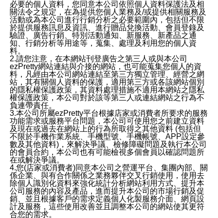
必要的個人資料，您同意本公司依照個人資料保護法及相
關法令之規定，在為提供您個人業務及/或提供相關服務及
活動或為本公司進行行銷分析之必要範圍內，包括但不限
於提供服務訊息及資訊、進行贈品兌換活動、會員登錄及
驗證、廣告行銷、特別活動通知、新服務、新產品之通
知、行銷分析等用途等，蒐集、處理及利用您的個人資
料。
2.請您注意，在本網站刊登廣告之第三人或與本公司
ezPretty網站連結與介接的網站，也可能蒐集您個人的資
料，凡經由本公司網站連結至第三方獨立管理、經營之網
站，其有關個人資料的保護，適用第三方或各該網站個別
的隱私權保護政策，其資料處理措施不適用本網站之隱私
權保護政策，本公司對於該等第三人或連結網站之行為不
負連帶責任。
3.本公司所屬ezPretty平台根據店家或消費者所要求的服務
功能需求或服務平台問題，本公司可使用您之前建立資料
及現在或過去在網站上的行為所取得之其他資料 (包括但
不限於手機作業系統、手機型號、手機帳號、APP設定參
數及其他資料)，來解決爭議、檢修障礙問題及執行本公司
的會員合約，本公司也有可能檢視多個會員以確認問題所
在或解決爭議。
4.您(店家或消費者)同意本公司之營運平台、集團內部、關
係企業、與有合作關係之業務夥伴交叉行銷使用，使用去
除個人識別化資料來強化統計分析網站利用方式、提升本
公司服務的內容及產品，進而提升本公司的市場行銷及促
銷、並且根據客戶的需求定義個人化製服務介面、網頁設
計及服務，這些使用改善並且調整本公司的網站使其更符
合您的需求。