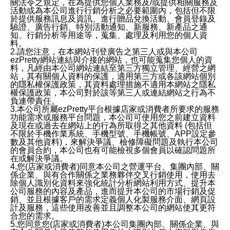
關法令之規定，在為提供您個人業務及/或提供相關服務及
活動或為本公司進行行銷分析之必要範圍內，包括但不限
於提供服務訊息及資訊、進行贈品兌換活動、會員登錄及
驗證、廣告行銷、特別活動通知、新服務、新產品之通
知、行銷分析等用途等，蒐集、處理及利用您的個人資
料。
2.請您注意，在本網站刊登廣告之第三人或與本公司
ezPretty網站連結與介接的網站，也可能蒐集您個人的資
料，凡經由本公司網站連結至第三方獨立管理、經營之網
站，其有關個人資料的保護，適用第三方或各該網站個別
的隱私權保護政策，其資料處理措施不適用本網站之隱私
權保護政策，本公司對於該等第三人或連結網站之行為不
負連帶責任。
3.本公司所屬ezPretty平台根據店家或消費者所要求的服務
功能需求或服務平台問題，本公司可使用您之前建立資料
及現在或過去在網站上的行為所取得之其他資料 (包括但
不限於手機作業系統、手機型號、手機帳號、APP設定參
數及其他資料)，來解決爭議、檢修障礙問題及執行本公司
的會員合約，本公司也有可能檢視多個會員以確認問題所
在或解決爭議。
4.您(店家或消費者)同意本公司之營運平台、集團內部、關
係企業、與有合作關係之業務夥伴交叉行銷使用，使用去
除個人識別化資料來強化統計分析網站利用方式、提升本
公司服務的內容及產品，進而提升本公司的市場行銷及促
銷、並且根據客戶的需求定義個人化製服務介面、網頁設
計及服務，這些使用改善並且調整本公司的網站使其更符
合您的需求。
5.您同意您(店家或消費者)本公司集團內部、關係企業、與