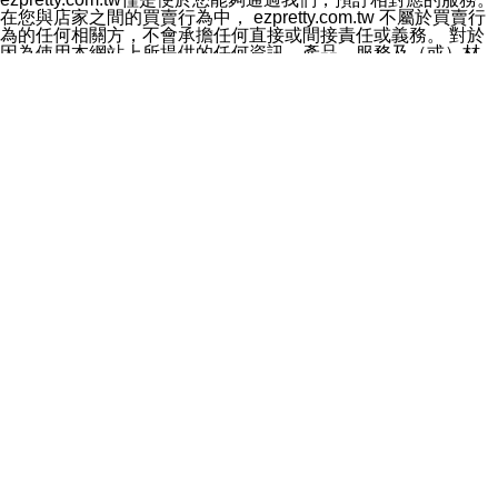
料於行銷活動資訊、商品訊息或新服務等相關行銷，且於
在您與店家之間的買賣行為中， ezpretty.com.tw 不屬於買賣行
首次行銷時，將提供您表示拒絕行銷之方式，本公司不會
為的任何相關方，不會承擔任何直接或間接責任或義務。 對於
向您索取相關費用。如您拒絕接受行銷服務或嗣後欲拒絕
因為使用本網站上所提供的任何資訊、產品、服務及（或）材
時，均可隨時通知本公司，本公司、所屬集團、關係企業
料，而產生或導致的任何損失或損害，ezpretty.com.tw 及其管
或與其合作行銷之第三方業務合作公司或第三方業務合作
理人員、員工或代表人均對此不承擔任何責任。 儘管
公司將立即停止利用您的個人資料行銷。
ezpretty.com.tw 已經盡了適當努力確保本網站上所列的服務符
四、個人資料利用之期間、地區、對象及方式如下
合合理的標準，仍不得將本網站內所列出的任何服務視為
1.期間：您同意於本公司存續期間或依法令之資料保存期
ezpretty.com.tw 推薦的服務，或是認為其代表該服務將會適用
間內，以及您的個人資料蒐集之目的消失或期限屆滿時，
於該用戶。如果該服務不適用於您，ezpretty.com.tw 將對此不
本公司得繼續保存、處理或利用您的個人資料。
承擔任何責任。
2.地區：就中華民國領域內。
網站使用者的守法義務及承諾
3.對象：本公司所屬公司(本公司)及其分公司、本公司之關
本條款構成您與 ezPretty 間之有效契約。 本條款中如有一部無
係企業、其他與本公司有業務往來或合作之機構。
效時，不影響其他條款之效力。 本條款如有未盡之處，雙方均
4.方式：以電話、簡訊、電子郵件、紙本或其他合於當時
應依誠實信用、平等互惠原則，共商解決之道。
科技之適當方式作個人資料之利用，(包括任何依法得利用
年齡和責任
之方式，但不限於使用於本網站或與外部合作之行銷)並於
你向 ezpretty.com.tw您確認您已經達到使用本網站的合法年
法令容許之範圍內，為行銷建檔、揭露、轉介或交互運用
齡。可以針對您在使用本網站時產生的任何責任，形成有約束力
予本公司及其合作對象。
的法律責任。您理解使用本網站時及他人使用您的登錄資訊使用
五、個人資料之類別
本網站時所產生的交易責任。
本聲明所指之個人資料類別如下:
網站連結
1.您提供之資料，包括您的姓名、性別、連絡方式(包括但
本網站可能包含有通往ezpretty.com.tw以外的其他方所運營網站
不限於電話、E-MAIL及地址等)、服務單位、職稱、為完
的超連結。此類超連結僅提供用於參考。此類網站不是由
成收款或付款所需之資料、IＰ位址、及其他得以直接或間
ezpretty.com.tw 控制，我們對其內容不承擔任何責任。在本網
接識別使用者身分之個人資料，及執行職務或業務之必要
站上加入通往此類網站的超連結，並非暗示我們贊同此類網站上
範圍內所需蒐集、處理及利用的個人資料。
的材料或是與其經營人之間存在任何聯繫。
2.為提升服務品質，本公司會依照所提供服務之性質，記
智慧財產權聲明
錄使用者的IP位址、以及在本公司內的瀏覽活動(例如，使
本網站上的所有資訊、內容、圖片、文字、聲音、圖像22、按
用者所使用的軟硬體、所點選的網頁)等資料，但是這些資
鈕、商標、服務標章及商品名稱均受中華民國國家法律及國際條