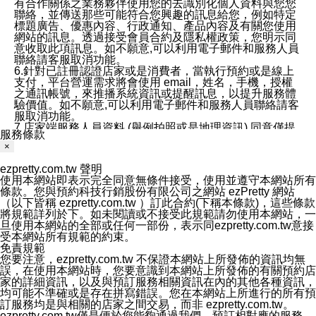
有合作關係之業務夥伴使用您的去識別化個人資料與您您
聯絡，並傳送那些可能符合您興趣的訊息給您，例如特定
標題廣告、優惠內容、行政通知、產品內容及有關您使用
網站的訊息。透過接受會員合約及隱私權政策，您明示同
意收取此項訊息。如不願意,可以利用電子郵件和服務人員
聯絡請客服取消功能。
6.針對已註冊認證店家或是消費者，當執行預約或是線上
支付，平台營運需求將會使用 email，姓名，手機，授權
之通訊帳號，來推播系統資訊或提醒訊息，以提升服務體
驗價值。如不願意,可以利用電子郵件和服務人員聯絡請客
服取消功能。
7.店家端服務人員資料 (舉例拍照或是地理資訊) 同意僅提
服務條款
供所屬店家管理人員可以使用消費者的作品集資料和員工
×
打卡個人圖像行為。本公司及ezPretty平台不會做任何使
用。
ezpretty.com.tw 聲明
三、本公司對您個人資料的揭露
使用本網站即表示完全同意無條件接受，使用並遵守本網站所有
1.基於現有服務平台的監管環境，預約科技保證不會揭露
條款。您與預約科技行銷股份有限公司之網站 ezPretty 網站
任何店家的營運資訊，且預約科技和店家均不能洩露消費
（以下皆稱 ezpretty.com.tw ）訂此合約(下稱本條款)，這些條款
者的個人資料。然而，在某些情況下，本公司可能會因受
將規範詳列於下。如未閱讀或不接受此規範請勿使用本網站，一
政府要求或法律規定，而被迫向政府或第三方提供資料。
旦使用本網站的全部或任何一部份，表示同ezpretty.com.tw意接
第三方也可能非法地攔截或存取傳輸的私人通訊，或會員
受本網站所有規範的約束。
可能濫用或誤用從本公司網站獲得的您的資料。因此，儘
免責規範
管本公司使用企業標準的保護措施來保護您的隱私，本公
您要注意，ezpretty.com.tw 不保證本網站上所發佈的資訊均無
司並未承諾您的個人識別資料或私人通訊將永遠保密。
誤，在使用本網站時，您要意識到本網站上所發佈的有關預約店
2.根據本公司的政策，本公司不會將涉及您的個人識別資
家的詳細資訊，以及與預訂服務相關資訊在內的其他各種資訊，
料出租或出售給第三方。
均可能不準確或是存在拼寫錯誤。您在本網站上所進行的所有預
3. 本公司、所屬集團、關係企業或與其合作行銷之第三方
訂服務均是與相關的店家之間交易，而非 ezpretty.com.tw。
業務合作公司會在您同意之情形下，始得利用您的個人資
ezpretty.com.tw僅是便於您能夠通過我們，預訂相對應的服務。