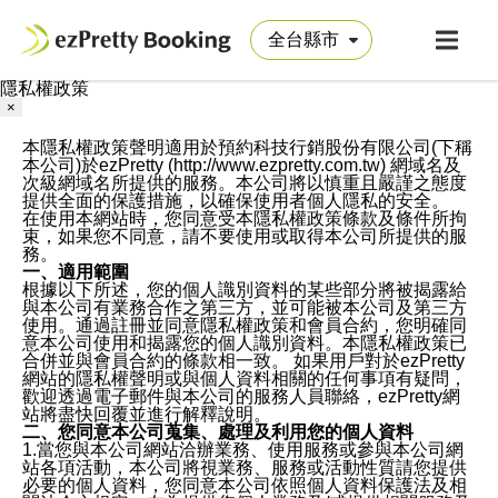
隱私權政策
×
本隱私權政策聲明適用於預約科技行銷股份有限公司(下稱
本公司)於ezPretty (http://www.ezpretty.com.tw) 網域名及
次級網域名所提供的服務。本公司將以慎重且嚴謹之態度
提供全面的保護措施，以確保使用者個人隱私的安全。
在使用本網站時，您同意受本隱私權政策條款及條件所拘
束，如果您不同意，請不要使用或取得本公司所提供的服
務。
一、適用範圍
根據以下所述，您的個人識別資料的某些部分將被揭露給
與本公司有業務合作之第三方，並可能被本公司及第三方
使用。通過註冊並同意隱私權政策和會員合約，您明確同
意本公司使用和揭露您的個人識別資料。本隱私權政策已
合併並與會員合約的條款相一致。 如果用戶對於ezPretty
網站的隱私權聲明或與個人資料相關的任何事項有疑問，
歡迎透過電子郵件與本公司的服務人員聯絡，ezPretty網
站將盡快回覆並進行解釋說明。
二、您同意本公司蒐集、處理及利用您的個人資料
1.當您與本公司網站洽辦業務、使用服務或參與本公司網
站各項活動，本公司將視業務、服務或活動性質請您提供
必要的個人資料，您同意本公司依照個人資料保護法及相