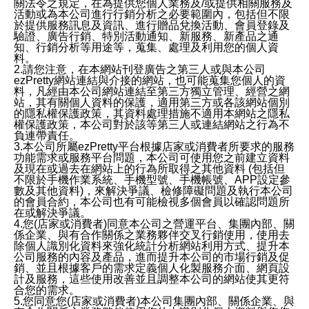
關法令之規定，在為提供您個人業務及/或提供相關服務及
活動或為本公司進行行銷分析之必要範圍內，包括但不限
於提供服務訊息及資訊、進行贈品兌換活動、會員登錄及
驗證、廣告行銷、特別活動通知、新服務、新產品之通
知、行銷分析等用途等，蒐集、處理及利用您的個人資
料。
2.請您注意，在本網站刊登廣告之第三人或與本公司
ezPretty網站連結與介接的網站，也可能蒐集您個人的資
料，凡經由本公司網站連結至第三方獨立管理、經營之網
站，其有關個人資料的保護，適用第三方或各該網站個別
的隱私權保護政策，其資料處理措施不適用本網站之隱私
權保護政策，本公司對於該等第三人或連結網站之行為不
負連帶責任。
3.本公司所屬ezPretty平台根據店家或消費者所要求的服務
功能需求或服務平台問題，本公司可使用您之前建立資料
及現在或過去在網站上的行為所取得之其他資料 (包括但
不限於手機作業系統、手機型號、手機帳號、APP設定參
數及其他資料)，來解決爭議、檢修障礙問題及執行本公司
的會員合約，本公司也有可能檢視多個會員以確認問題所
在或解決爭議。
4.您(店家或消費者)同意本公司之營運平台、集團內部、關
係企業、與有合作關係之業務夥伴交叉行銷使用，使用去
除個人識別化資料來強化統計分析網站利用方式、提升本
公司服務的內容及產品，進而提升本公司的市場行銷及促
銷、並且根據客戶的需求定義個人化製服務介面、網頁設
計及服務，這些使用改善並且調整本公司的網站使其更符
合您的需求。
5.您同意您(店家或消費者)本公司集團內部、關係企業、與