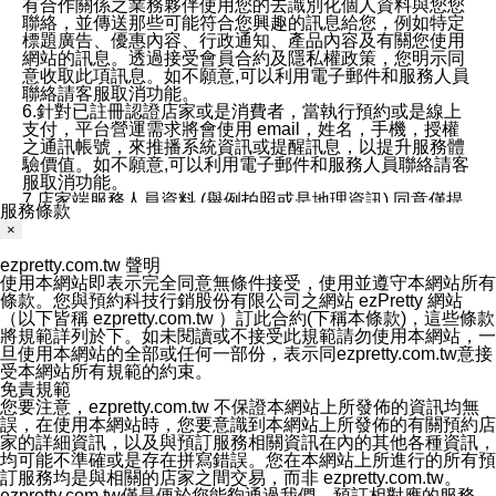
有合作關係之業務夥伴使用您的去識別化個人資料與您您
聯絡，並傳送那些可能符合您興趣的訊息給您，例如特定
標題廣告、優惠內容、行政通知、產品內容及有關您使用
網站的訊息。透過接受會員合約及隱私權政策，您明示同
意收取此項訊息。如不願意,可以利用電子郵件和服務人員
聯絡請客服取消功能。
6.針對已註冊認證店家或是消費者，當執行預約或是線上
支付，平台營運需求將會使用 email，姓名，手機，授權
之通訊帳號，來推播系統資訊或提醒訊息，以提升服務體
驗價值。如不願意,可以利用電子郵件和服務人員聯絡請客
服取消功能。
7.店家端服務人員資料 (舉例拍照或是地理資訊) 同意僅提
服務條款
供所屬店家管理人員可以使用消費者的作品集資料和員工
×
打卡個人圖像行為。本公司及ezPretty平台不會做任何使
用。
ezpretty.com.tw 聲明
三、本公司對您個人資料的揭露
使用本網站即表示完全同意無條件接受，使用並遵守本網站所有
1.基於現有服務平台的監管環境，預約科技保證不會揭露
條款。您與預約科技行銷股份有限公司之網站 ezPretty 網站
任何店家的營運資訊，且預約科技和店家均不能洩露消費
（以下皆稱 ezpretty.com.tw ）訂此合約(下稱本條款)，這些條款
者的個人資料。然而，在某些情況下，本公司可能會因受
將規範詳列於下。如未閱讀或不接受此規範請勿使用本網站，一
政府要求或法律規定，而被迫向政府或第三方提供資料。
旦使用本網站的全部或任何一部份，表示同ezpretty.com.tw意接
第三方也可能非法地攔截或存取傳輸的私人通訊，或會員
受本網站所有規範的約束。
可能濫用或誤用從本公司網站獲得的您的資料。因此，儘
免責規範
管本公司使用企業標準的保護措施來保護您的隱私，本公
您要注意，ezpretty.com.tw 不保證本網站上所發佈的資訊均無
司並未承諾您的個人識別資料或私人通訊將永遠保密。
誤，在使用本網站時，您要意識到本網站上所發佈的有關預約店
2.根據本公司的政策，本公司不會將涉及您的個人識別資
家的詳細資訊，以及與預訂服務相關資訊在內的其他各種資訊，
料出租或出售給第三方。
均可能不準確或是存在拼寫錯誤。您在本網站上所進行的所有預
3. 本公司、所屬集團、關係企業或與其合作行銷之第三方
訂服務均是與相關的店家之間交易，而非 ezpretty.com.tw。
業務合作公司會在您同意之情形下，始得利用您的個人資
ezpretty.com.tw僅是便於您能夠通過我們，預訂相對應的服務。