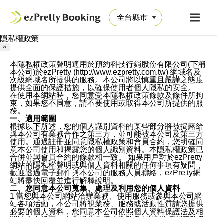
隱私權政策
×
本隱私權政策聲明適用於預約科技行銷股份有限公司(下稱
本公司)於ezPretty (http://www.ezpretty.com.tw) 網域名及
次級網域名所提供的服務。本公司將以慎重且嚴謹之態度
提供全面的保護措施，以確保使用者個人隱私的安全。
在使用本網站時，您同意受本隱私權政策條款及條件所拘
束，如果您不同意，請不要使用或取得本公司所提供的服
務。
一、適用範圍
根據以下所述，您的個人識別資料的某些部分將被揭露給
與本公司有業務合作之第三方，並可能被本公司及第三方
使用。通過註冊並同意隱私權政策和會員合約，您明確同
意本公司使用和揭露您的個人識別資料。本隱私權政策已
合併並與會員合約的條款相一致。 如果用戶對於ezPretty
網站的隱私權聲明或與個人資料相關的任何事項有疑問，
歡迎透過電子郵件與本公司的服務人員聯絡，ezPretty網
站將盡快回覆並進行解釋說明。
二、您同意本公司蒐集、處理及利用您的個人資料
1.當您與本公司網站洽辦業務、使用服務或參與本公司網
站各項活動，本公司將視業務、服務或活動性質請您提供
必要的個人資料，您同意本公司依照個人資料保護法及相