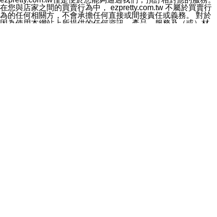
料於行銷活動資訊、商品訊息或新服務等相關行銷，且於
在您與店家之間的買賣行為中， ezpretty.com.tw 不屬於買賣行
首次行銷時，將提供您表示拒絕行銷之方式，本公司不會
為的任何相關方，不會承擔任何直接或間接責任或義務。 對於
向您索取相關費用。如您拒絕接受行銷服務或嗣後欲拒絕
因為使用本網站上所提供的任何資訊、產品、服務及（或）材
時，均可隨時通知本公司，本公司、所屬集團、關係企業
料，而產生或導致的任何損失或損害，ezpretty.com.tw 及其管
或與其合作行銷之第三方業務合作公司或第三方業務合作
理人員、員工或代表人均對此不承擔任何責任。 儘管
公司將立即停止利用您的個人資料行銷。
ezpretty.com.tw 已經盡了適當努力確保本網站上所列的服務符
四、個人資料利用之期間、地區、對象及方式如下
合合理的標準，仍不得將本網站內所列出的任何服務視為
1.期間：您同意於本公司存續期間或依法令之資料保存期
ezpretty.com.tw 推薦的服務，或是認為其代表該服務將會適用
間內，以及您的個人資料蒐集之目的消失或期限屆滿時，
於該用戶。如果該服務不適用於您，ezpretty.com.tw 將對此不
本公司得繼續保存、處理或利用您的個人資料。
承擔任何責任。
2.地區：就中華民國領域內。
網站使用者的守法義務及承諾
3.對象：本公司所屬公司(本公司)及其分公司、本公司之關
本條款構成您與 ezPretty 間之有效契約。 本條款中如有一部無
係企業、其他與本公司有業務往來或合作之機構。
效時，不影響其他條款之效力。 本條款如有未盡之處，雙方均
4.方式：以電話、簡訊、電子郵件、紙本或其他合於當時
應依誠實信用、平等互惠原則，共商解決之道。
科技之適當方式作個人資料之利用，(包括任何依法得利用
年齡和責任
之方式，但不限於使用於本網站或與外部合作之行銷)並於
你向 ezpretty.com.tw您確認您已經達到使用本網站的合法年
法令容許之範圍內，為行銷建檔、揭露、轉介或交互運用
齡。可以針對您在使用本網站時產生的任何責任，形成有約束力
予本公司及其合作對象。
的法律責任。您理解使用本網站時及他人使用您的登錄資訊使用
五、個人資料之類別
本網站時所產生的交易責任。
本聲明所指之個人資料類別如下:
網站連結
1.您提供之資料，包括您的姓名、性別、連絡方式(包括但
本網站可能包含有通往ezpretty.com.tw以外的其他方所運營網站
不限於電話、E-MAIL及地址等)、服務單位、職稱、為完
的超連結。此類超連結僅提供用於參考。此類網站不是由
成收款或付款所需之資料、IＰ位址、及其他得以直接或間
ezpretty.com.tw 控制，我們對其內容不承擔任何責任。在本網
接識別使用者身分之個人資料，及執行職務或業務之必要
站上加入通往此類網站的超連結，並非暗示我們贊同此類網站上
範圍內所需蒐集、處理及利用的個人資料。
的材料或是與其經營人之間存在任何聯繫。
2.為提升服務品質，本公司會依照所提供服務之性質，記
智慧財產權聲明
錄使用者的IP位址、以及在本公司內的瀏覽活動(例如，使
本網站上的所有資訊、內容、圖片、文字、聲音、圖像22、按
用者所使用的軟硬體、所點選的網頁)等資料，但是這些資
鈕、商標、服務標章及商品名稱均受中華民國國家法律及國際條